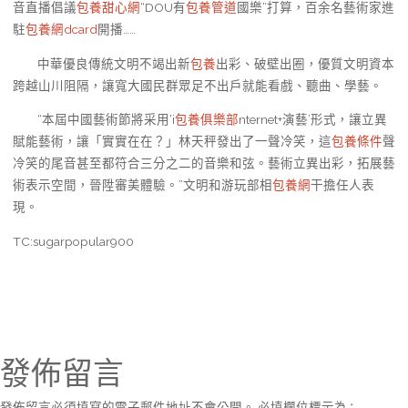
音直播倡議
包養甜心網
“DOU有
包養管道
國樂”打算，百余名藝術家進
駐
包養網dcard
開播……
中華優良傳統文明不竭出新
包養
出彩、破壁出圈，優質文明資本
跨越山川阻隔，讓寬大國民群眾足不出戶就能看戲、聽曲、學藝。
“本屆中國藝術節將采用‘i
包養俱樂部
nternet+演藝’形式，讓立異
賦能藝術，讓「實實在在？」林天秤發出了一聲冷笑，這
包養條件
聲
冷笑的尾音甚至都符合三分之二的音樂和弦。藝術立異出彩，拓展藝
術表示空間，晉陞審美體驗。”文明和游玩部相
包養網
干擔任人表
現。
TC:sugarpopular900
發佈留言
發佈留言必須填寫的電子郵件地址不會公開。
必填欄位標示為
*