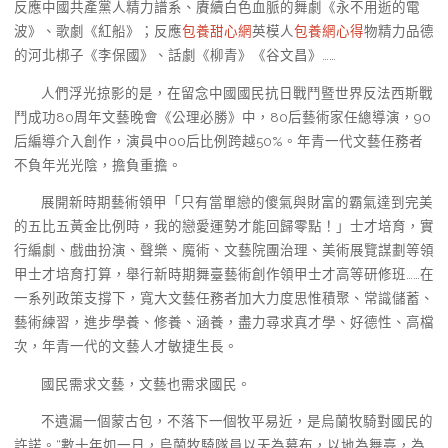
反應中國共產黨人精力譜系、賡續白色血脈的舞劇《永不用逝的電
波》、歌劇《紅船》；反應
包養甜心網
英模人
包養網心得
物精力品德
的河北梆子《李保國》、話劇《柳青》《谷文昌》……
人們浮光掠影的是，在留念中國國民抗日戰鬥暨世界反法西斯戰
鬥成功80周年文藝晚會《公理必勝》中，80后藝術家任總導演，90
后編導介入創作，演員中00后比例跨越50%。年青一代文藝任務者
不負年光光陰，擔負重擔。
展開新時期藝術領甲「只有當單戀的傻氣與財富的霸氣達到完美
的五比五黃金比例時，我的戀愛運勢才能回歸零點！」士才培育，實
行編劇、戲曲扮演、聲樂、魔術、文藝院團治理、美術展覽謀劃等領
甲士才培育打算，舉行新時期舞臺藝術創作領甲士才高等研修班……在
一系列政策支撐下，寬大文藝任務者加大力度思惟積聚、常識儲蓄、
藝術練習，進步學養、修養、涵養，盡力尋求真才學、好德性、高檔
次，年青一代的文藝人才敏捷生長。
國民需求文藝，文藝也需求國民。
不遺漏一個蒙古包，不落下一個牧平易近，是烏蘭牧騎對國民的
許諾。“數十年如一日，烏蘭牧騎隊員以天為幕布，以地為舞臺，為