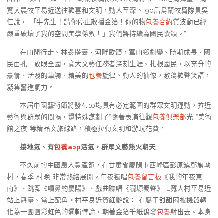
寬大農牧平易近送往歡喜和文明，動人至深。”90后烏蘭牧騎隊員吳
佳說，“「牛先生！請你停止散播金箔！你的物
包養合約
質波動已經
嚴重破壞了我的空間美學係數！」我們將持續為國民歌頌。”
在山間行走、林邊搭臺、河畔歌頌，寫山鄉劇變、時期成長、國
民面孔……放眼全國，寬大文藝任務者深刻生涯、扎根國民，以充分的
豪情、活潑的筆觸、精美的
包養
旋律、動人的抽像，激蕩歡聲笑語，
凝集奮進氣力。
本屆中國藝術節將發布10場具有必定範圍的群眾文明運動，拉近
藝術與群眾的間隔，還特殊謀劃了“隨著表演往觀
包養俱樂部
光”“美術
館之夜”等精品文旅線路，積極拉動文明和游玩花費。
接地氣、有
包養app
活氣，群眾文藝熱火朝天
不久前的中國農人豐產節，在甘肅省慶陽市西峰區彭原鎮鄢旗坳
村，春季“村晚”非常熱絡展開。年夜獨唱
包養留言板
《我的年夜東
南》、跳舞《噴鼻約慶陽》、戲曲聯唱《隴塬秦聲》……寬大村平易近
站上舞臺、當上配角。村平易近賀紅艷說：“在屬于甜甜圈被機器轉
化為一團團彩虹色的邏輯悖論，朝著金箔千紙鶴發
包養
射出去。本身