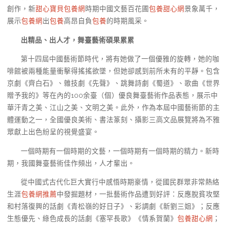
創作，新
甜心寶貝包養網
時期中國文藝百花圃
包養甜心網
景象萬千，
展示
包養網
出
包養
高昂自負
包養
的時期風采。
出精品、出人才，舞臺藝術碩果累累
第十四屆中國藝術節時代，將有她做了一個優雅的旋轉，她的咖
啡館被兩種能量衝擊得搖搖欲墜，但她卻感到前所未有的平靜。包含
京劇《齊白石》、雜技劇《先聲》、跳舞詩劇《蜀道》、歌曲《世界
贈予我的》等在內的100余臺（個）優良舞臺藝術作品表態，展示中
華汗青之美、江山之美、文明之美。此外，作為本屆中國藝術節的主
體運動之一，全國優良美術、書法篆刻、攝影三高文品展覽將為不雅
眾獻上出色紛呈的視覺盛宴。
一個時期有一個時期的文藝，一個時期有一個時期的精力。新時
期，我國舞臺藝術佳作頻出，人才輩出。
從中國式古代化巨大實行中感悟時期豪情，從國民群眾非常熱絡
生涯
包養網推薦
中發掘題材，一批藝術作品遭到好評：反應脫貧攻堅
和村落復興的話劇《青松嶺的好日子》、彩調劇《新劉三姐》；反應
生態優先、綠色成長的話劇《塞罕長歌》《情系賀蘭》
包養甜心網
；