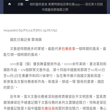
Home
分數
相約藝術嘉會 奏響時期強音專包養app——寫在第十四屆
中國藝術節揭幕之際
requestId:697f7c247f3f60.19787742.
國民日報記者 鄭海鷗
文藝是時期進步的軍號，最能代表
包養故事
一個時期的風采，最
能引領一個時期的風尚。
100余臺（個）優良舞臺藝術作品，1000余件美術、書法篆刻和
攝影作品，174個群眾文藝作品……第十四屆中國藝術節將于10月16日
至11月5日在重慶市和四川省舉行，旨在集中展示我國文藝新高度、
新景象及文藝任務者新作為、新風采，辦成一場“藝術的嘉會、國民
的節日”。
近年來，寬大文藝任務者深刻進修貫徹習近平文明思惟，當真貫
徹落練習近平總書記關于文藝任務的系列主要闡述精力，特殊是習近
平總書記致第十屆中國藝
包養站長
術節的賀信精力，傾情投進、專心