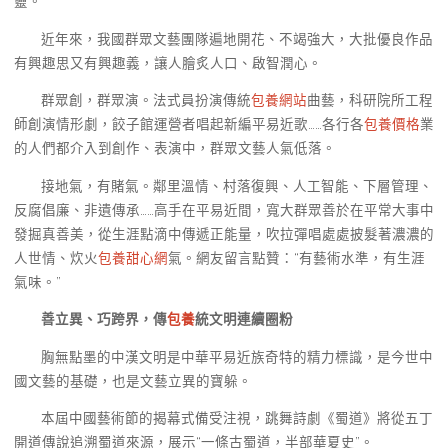
靈。
近年來，我國群眾文藝團隊遍地開花、不竭強大，大批優良作品
有興趣思又有興趣義，讓人膾炙人口、啟智潤心。
群眾創，群眾演。法式員扮演傳統
包養網站
曲藝，科研院所工程
師創演情形劇，餃子館運營者唱起新編平易近歌……各行各
包養價格
業
的人們都介入到創作、表演中，群眾文藝人氣低落。
接地氣，有賭氣。鄰里溫情、村落復興、人工智能、下層管理、
反腐倡廉、非遺傳承……高手在平易近間，寬大群眾善於在平常大事中
發掘真善美，從生涯點滴中傳遞正能量，吹拉彈唱處處披髮著濃濃的
人世情、炊火
包養甜心網
氣。網友留言點贊：“有藝術水準，有生涯
氣味。”
善立異、巧跨界，傳
包養
統文明連續圈粉
胸無點墨的中漢文明是中華平易近族奇特的精力標識，是今世中
國文藝的基礎，也是文藝立異的寶躲。
本屆中國藝術節的揭幕式備受注視，跳舞詩劇《蜀道》將從五丁
開道傳說追溯蜀道來源，展示“一條古蜀道，半部華夏史”。