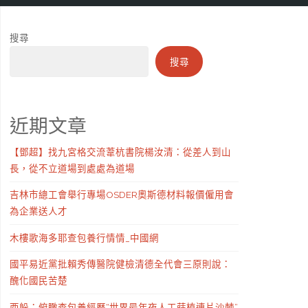
搜尋
搜尋
近期文章
【鄧超】找九宮格交流葦杭書院楊汝清：從差人到山
長，從不立道場到處處為道場
吉林市總工會舉行專場OSDER奧斯德材料報價僱用會
為企業送人才
木樓歌海多耶查包養行情情_中國網
國平易近黨批賴秀傳醫院健檢清德全代會三原則說：
醜化國民苦楚
西躲：俯瞰查包養經歷“世界最年夜人工蒔植連片沙棘”