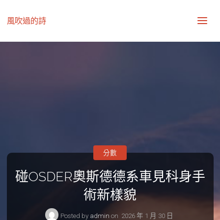
風吹過的詩
分數
碰OSDER奧斯德德系車見科身手
術新樣貌
Posted by
admin
on
2026 年 1 月 30 日