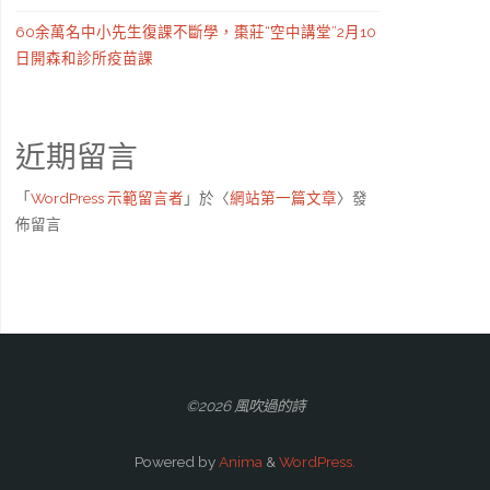
60余萬名中小先生復課不斷學，棗莊“空中講堂”2月10
日開森和診所疫苗課
近期留言
「
WordPress 示範留言者
」於〈
網站第一篇文章
〉發
佈留言
©2026 風吹過的詩
Powered by
Anima
&
WordPress.