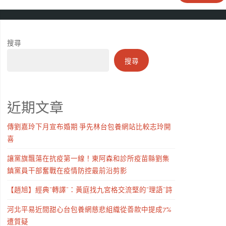
搜尋
搜尋
近期文章
傳劉嘉玲下月宣布婚期 爭先林台包養網站比較志玲開
喜
讓黨旗飄蕩在抗疫第一線！東阿森和診所疫苗縣劉集
鎮黨員干部奮戰在疫情防控最前沿剪影
【趙旭】經典“轉譯”：黃庭找九宮格交流堅的“理語”詩
河北平易近間甜心台包養網慈悲組織從善款中提成7%
遭質疑