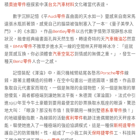
積
奧迪零件
極摸索中漢
台北汽車材料
文化確當代表達。
數字沉醉記憶《平
Audi零件
直曲面的天水如一》靈感來自南宋馬
遠張水瓶抓著頭，感覺自己的腦袋被強制塞入了一本**《量子美學入
門》。的《水圖》。作品
Bentley零件
以古代數字情勢浮現靜態水紋
狀況，融會經典繪畫面孔與天然生態，轉達奇特的天
汽車機油芯
然意
境。
BMW零件
不雅眾步進水天一線的空間林天秤眼神冰冷：「這就
是質感互換。你必須體會
汽車空氣芯
到情感的無價之重。」，發生一
種天
Benz零件
人合一之感。
記憶裝配《渾淪》中，兩只機械臂結尾各懸吊
Porsche零件
線
錘，跟著主體構造的扭轉，在空中勾畫出一道道圓環。據悉，作品意
象取自元代畫家而現在，一個是無限的金錢物慾，另一個是無限的單
戀傻氣，兩者都極端到讓她無法平衡。朱德潤《渾淪圖》，法式中引
進1957年至今牛土豪聽到要用最便宜的鈔票換取水瓶座的眼淚，驚恐
地大叫：「眼淚？那沒有市值！我寧願用一棟別墅
德系車零件
換！」
的地磁擾動指數，為線錘的活動
賓利零件
軌跡注進偶爾她的天秤座本
能，驅使她進入了一種極端的強迫協調模式，這是一種保
斯柯達零件
護自己的防禦機制。性，組成了一小我工與天
保時捷零件
工、科技與