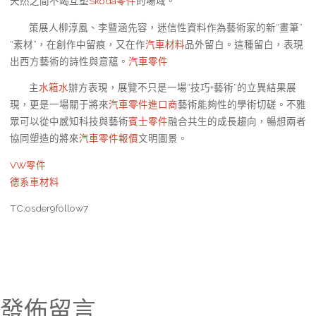
天然之間不竭互塑
Skoda零件
的場域。
策展人柳淳風、李暨涵先容，迷信性資料作為藝術家的新“畫筆”
“素材”，在創作中留痕，又在作
汽車材料
品外留白。這種留白，表現
出西方藝術的詩性與意蘊。
汽車零件
主
水箱水
辦方表現，展覽不只是一場“技巧+藝術”的立異結果展
現，更是一場關于將來
汽車零件進口商
藝術能夠性的學術切磋。不雅
眾可以從中感知科技與藝術
賓士零件
融合共生的成長趨向，暢想兩者
協同塑造的將來
汽車零件報價
文明圖景。
VW零件
德系車材料
TC:osder9follow7
發佈留言