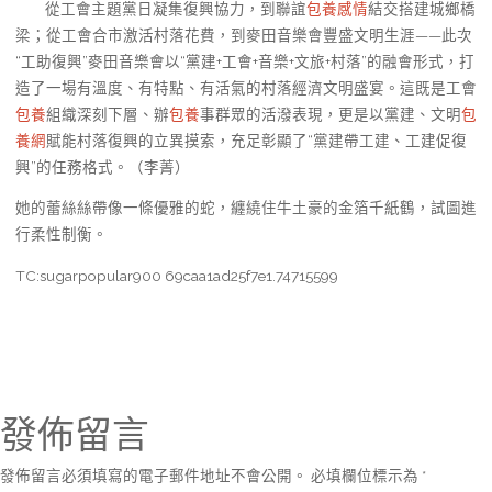
從工會主題黨日凝集復興協力，到聯誼
包養感情
結交搭建城鄉橋
梁；從工會合市激活村落花費，到麥田音樂會豐盛文明生涯——此次
“工助復興”麥田音樂會以“黨建+工會+音樂+文旅+村落”的融會形式，打
造了一場有溫度、有特點、有活氣的村落經濟文明盛宴。這既是工會
包養
組織深刻下層、辦
包養
事群眾的活潑表現，更是以黨建、文明
包
養網
賦能村落復興的立異摸索，充足彰顯了“黨建帶工建、工建促復
興”的任務格式。（李菁）
她的蕾絲絲帶像一條優雅的蛇，纏繞住牛土豪的金箔千紙鶴，試圖進
行柔性制衡。
TC:sugarpopular900 69caa1ad25f7e1.74715599
發佈留言
發佈留言必須填寫的電子郵件地址不會公開。
必填欄位標示為
*