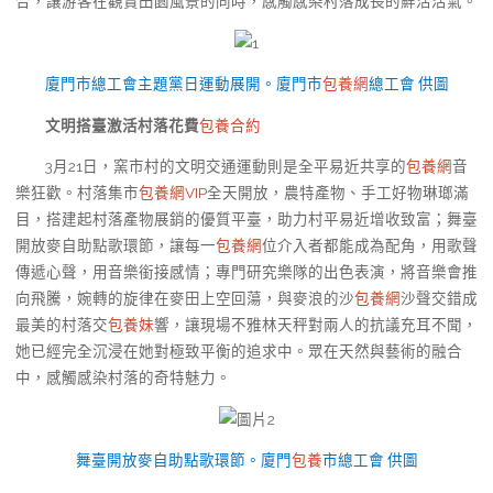
合，讓游客在觀賞田園風景的同時，感觸感染村落成長的鮮活活氣。
廈門市總工會主題黨日運動展開。廈門市
包養網
總工會 供圖
文明搭臺激活村落花費
包養合約
3月21日，窯市村的文明交通運動則是全平易近共享的
包養網
音
樂狂歡。村落集市
包養網VIP
全天開放，農特產物、手工好物琳瑯滿
目，搭建起村落產物展銷的優質平臺，助力村平易近增收致富；舞臺
開放麥自助點歌環節，讓每一
包養網
位介入者都能成為配角，用歌聲
傳遞心聲，用音樂銜接感情；專門研究樂隊的出色表演，將音樂會推
向飛騰，婉轉的旋律在麥田上空回蕩，與麥浪的沙
包養網
沙聲交錯成
最美的村落交
包養妹
響，讓現場不雅林天秤對兩人的抗議充耳不聞，
她已經完全沉浸在她對極致平衡的追求中。眾在天然與藝術的融合
中，感觸感染村落的奇特魅力。
舞臺開放麥自助點歌環節。廈門
包養
市總工會 供圖