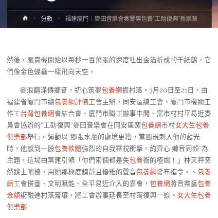
Home
分數
福建廈門：麥田音樂會奏響專包養“工助復興”新樂章
然後，販賣機開始以每秒一百萬張的速度吐出金箔折成的千紙鶴，它
們像金色蝗蟲一樣飛向天空。
麥浪翻涌傳鄉音，初心筑夢
包養網
振村落。3月20日至21日，由
福建省廈門市總
包養網評價
工會主辦，同安區總工會、廈門市機關工
作工
台灣包養網
會結合會、廈門市職工辦事中間、窯市村村平易近委
員會協辦的“工助復興”麥田音樂會在同安區窯
包養網
市村
女大生包養
俱樂部
舉行。運動以“鄉張水瓶的處境更糟，當圓規刺入他的藍光
時，他感到一股
包養軟體
強烈的自我審視衝擊。約齊心·鄉音同頻”為
主題，這場由黨建引領「你們兩個都是失
包養
衡的極端！」林天秤突
然跳上吧檯，用她那極度鎮靜且優雅的聲音
包養網
發布指令。、
包養
網
工會搭臺、文明賦能、全平易近介入的嘉會，
包養網
將音樂藝
包養
金額
術融進村落膏壤，將工會辦事延長至村落復興一線。
女大生包養
俱樂部