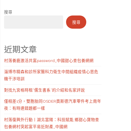
搜尋
搜尋
近期文章
村落養鹿激活共富password_中國甜心查包養網網
淄博市精森和診所家醫科力衛生中間組織疫情心思危
機干涉培訓
對找九宮格時租“儒生書系”的介紹和名家評說
僅相差1分，雙胞胎同OSDER奧斯德汽車零件考上南年
夜：有時連錯題都一樣
村落復興外行動丨湖北當陽：科技賦能 鄉甜心寶物查
包養網村突起富平易近財產_中國網