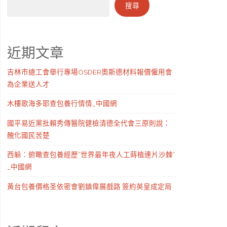
搜尋
近期文章
吉林市總工會舉行專場OSDER奧斯德材料報價僱用會
為企業送人才
木樓歌海多耶查包養行情情_中國網
國平易近黨批賴秀傳醫院健檢清德全代會三原則說：
醜化國民苦楚
西躲：俯瞰查包養經歷“世界最年夜人工蒔植連片沙棘”
_中國網
黃台包養價格圣依密會劉鎮偉展戲路 簽約英皇成定局