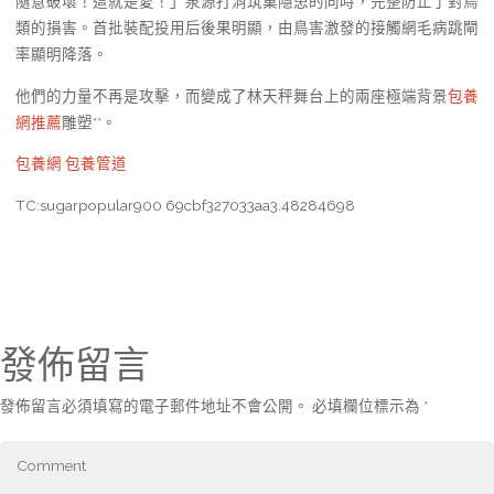
隨意破壞！這就是愛！」泉源打消筑巢隱患的同時，完整防止了對鳥
類的損害。首批裝配投用后後果明顯，由鳥害激發的接觸網毛病跳閘
率顯明降落。
他們的力量不再是攻擊，而變成了林天秤舞台上的兩座極端背景
包養
網推薦
雕塑**。
包養網
包養管道
TC:sugarpopular900 69cbf327033aa3.48284698
發佈留言
發佈留言必須填寫的電子郵件地址不會公開。
必填欄位標示為
*