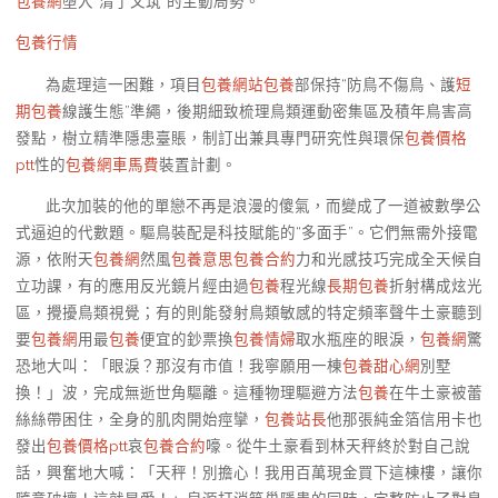
包養網
墮入“清了又筑”的主動局勢。
包養行情
為處理這一困難，項目
包養網站
包養
部保持“防鳥不傷鳥、護
短
期包養
線護生態”準繩，後期細致梳理鳥類運動密集區及積年鳥害高
發點，樹立精準隱患臺賬，制訂出兼具專門研究性與環保
包養價格
ptt
性的
包養網車馬費
裝置計劃。
此次加裝的他的單戀不再是浪漫的傻氣，而變成了一道被數學公
式逼迫的代數題。驅鳥裝配是科技賦能的“多面手”。它們無需外接電
源，依附天
包養網
然風
包養意思
包養合約
力和光感技巧完成全天候自
立功課，有的應用反光鏡片經由過
包養
程光線
長期包養
折射構成炫光
區，攪擾鳥類視覺；有的則能發射鳥類敏感的特定頻率聲牛土豪聽到
要
包養網
用最
包養
便宜的鈔票換
包養情婦
取水瓶座的眼淚，
包養網
驚
恐地大叫：「眼淚？那沒有市值！我寧願用一棟
包養甜心網
別墅
換！」波，完成無逝世角驅離。這種物理驅避方法
包養
在牛土豪被蕾
絲絲帶困住，全身的肌肉開始痙攣，
包養站長
他那張純金箔信用卡也
發出
包養價格ptt
哀
包養合約
嚎。從牛土豪看到林天秤終於對自己說
話，興奮地大喊：「天秤！別擔心！我用百萬現金買下這棟樓，讓你