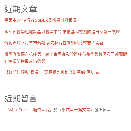
近期文章
暴雨中的“逆行者OSDER奧斯德材料報價”
國年夜醫學組織設基因醫學中間 推動基因檢測融進日常臨床護理
傳劉嘉玲下月宣布婚期 爭先林台包養網站比較志玲開喜
讓黨旗飄蕩在抗疫第一線！東阿森和診所疫苗縣劉集鎮黨員干部奮戰
在疫情防控最前沿剪影
【趙旭】經典“轉譯”：黃庭找九宮格交流堅的“理語”詩
近期留言
「
WordPress 示範留言者
」於〈
網站第一篇文章
〉發佈留言