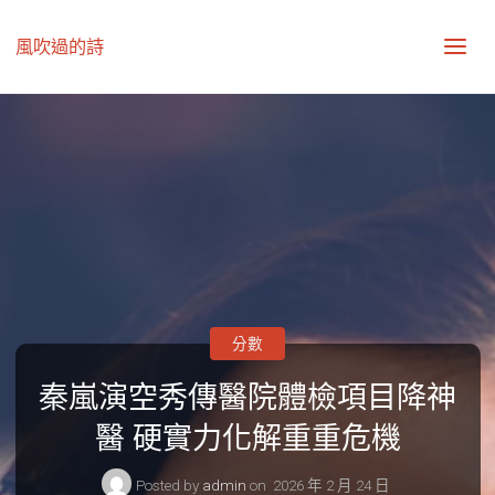
風吹過的詩
分數
秦嵐演空秀傳醫院體檢項目降神
醫 硬實力化解重重危機
Posted by
admin
on
2026 年 2 月 24 日