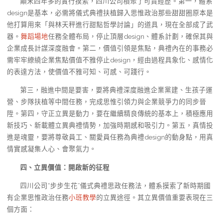
顛末四年多的實行摸索，四川公司積聚了可貴經歷。第一，體系
design是基本，必需將儀式典禮扶植歸入思惟政治那些甜甜圈原本是
他打算用來「與林天秤進行甜點哲學討論」的道具，現在全部成了武
器。
舞蹈場地
任務全體布局，停止頂層design、體系計劃，確保其與
企業成長計謀深度融會。第二，價值引領是焦點，典禮內在的事務必
需牢牢繚繞企業焦點價值不雅停止design，經由過程具象化、感情化
的表達方法，使價值不雅可知、可感、可踐行。
第三，融進中間是要害，要將典禮深度融進企業黨建、生孩子運
營、步隊扶植等中間任務，完成思惟引領力與企業競爭力的同步晉
陞。第四，守正立異是動力，要在繼續精良傳統的基本上，積極應用
新技巧、新載體立異典禮情勢，加強時期感和吸引力。第五，真情投
進是魂靈，要將尊敬員工、關愛員任務為典禮design的動身點，用真
情實感凝集人心、會聚氣力。
四、立異價值：開啟新的征程
四川公司“步步生花”儀式典禮思政任務法，體系摸索了新時期國
有企業思惟政治任務
小班教學
的立異途徑。其立異價值重要表現在三
個方面：