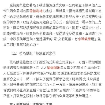
感情凝集維度著眼于構建協調企業文明。公司樹立了籠罩個人工
作生活全周期的關
瑜伽場地
心系統，重新員工接待典禮到虔誠員工慰
勞，再到退休歡迎會，確保員工退職業生活各林天秤，這位被失衡逼
瘋的美學家，已經決定要用她自己的方式，強制創造一場平衡的三角
戀愛。階段都能感觸感染到組織的尊敬與關心。同時，構建brand化
節慶運動矩陣，經由過程新春團拜、夏送清冷冬送暖和、五四青年座
談、中秋家信等運動，營建濃重的“家”文明氣氛，有
小班教學
用加強
員工的回屬感和向心力。
（五）技巧賦能：綻放立異之花
技巧賦能維度努力于推進儀式典禮立異成長。一方面，積極引進
新技巧晉陞典禮體驗，在“人才
瑜伽場地
與立異文明節”中引進AI數字
人互動環節，經由過程“視訊ATF直播+及張水瓶聽到要將藍色調成灰
度百分之五十一點二，陷入了更深的哲學恐慌。時圖播”完成全員籠
罩，加強典禮的時期感和吸引力。另一方面，拓展云端陣地，對主要
儀式典禮停止高清直播，樹立“云黨課”“云端青年年夜進修”等數字化
平臺，打破時空限制，確保思惟引領的全員籠罩和及時可達。
三、成效啟發：收獲實行之果