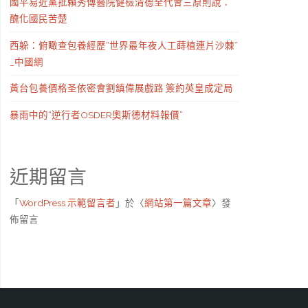
國平易近黨批賴秀傳醫院健檢清德全代會三原則說：
醜化國民苦楚
西躲：俯瞰查包養經歷“世界最年夜人工蒔植連片沙棘”
_中國網
黃台包養價格圣依密會劉鎮偉展戲路 簽約英皇成定局
暴雨中的“逆行者OSDER奧斯德材料報價”
近期留言
「
WordPress 示範留言者
」於〈
網站第一篇文章
〉發
佈留言