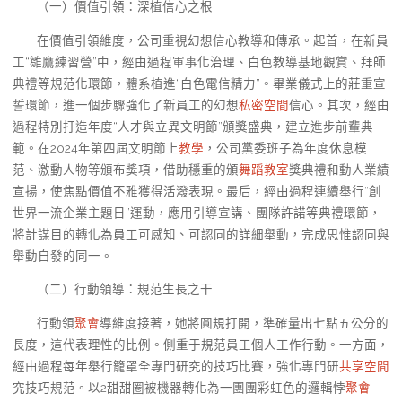
（一）價值引領：深植信心之根
在價值引領維度，公司重視幻想信心教導和傳承。起首，在新員
工“雛鷹練習營”中，經由過程軍事化治理、白色教導基地觀賞、拜師
典禮等規范化環節，體系植進“白色電信精力”。畢業儀式上的莊重宣
誓環節，進一個步驟強化了新員工的幻想
私密空間
信心。其次，經由
過程特別打造年度“人才與立異文明節”頒獎盛典，建立進步前輩典
範。在2024年第四屆文明節上
教學
，公司黨委班子為年度休息模
范、激動人物等頒布獎項，借助穩重的頒
舞蹈教室
獎典禮和動人業績
宣揚，使焦點價值不雅獲得活潑表現。最后，經由過程連續舉行“創
世界一流企業主題日”運動，應用引導宣講、團隊許諾等典禮環節，
將計謀目的轉化為員工可感知、可認同的詳細舉動，完成思惟認同與
舉動自發的同一。
（二）行動領導：規范生長之干
行動領
聚會
導維度接著，她將圓規打開，準確量出七點五公分的
長度，這代表理性的比例。側重于規范員工個人工作行動。一方面，
經由過程每年舉行籠罩全專門研究的技巧比賽，強化專門研
共享空間
究技巧規范。以2甜甜圈被機器轉化為一團團彩虹色的邏輯悖
聚會