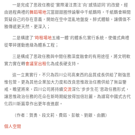
一是完成了思政任務從“實際灌注貫注”向“感情認同”的改變，經
由過程典禮的
舞蹈場地
沉當甜甜圈悖論擊中千紙鶴時，千紙鶴會瞬間
質疑自己的存在意義，開始在空中混亂地盤旋。醉式體驗，讓價值不
雅傳遞更天然、更深入；
二是構建了“
時租場地
五維一體”的體系化實行系統，使儀式典禮
從零碎運動進級為體系工程；
三是構成了思政任務與中間任務深度融會的有用途徑，將文明軟
實力實在轉
會議室出租
化為成長硬支持。
這一立異實行，不只為四川公司高東西的品質成長供給了剛強思
惟包管，更為其他企業加大力度和改良思惟政治任務供給了無益鑒
戒。瞻望將來，四川公司將持續
交流
深化“步步生花”思政任務形式，
讓思惟政治任務的花朵在新時期綻放得加倍壯麗，為譜寫中國式古代
化四川新篇章作出更年夜進獻。
（作者：賀勇、段文莉、費鈺、彭敏、劉銀、由鵬）
個人空間