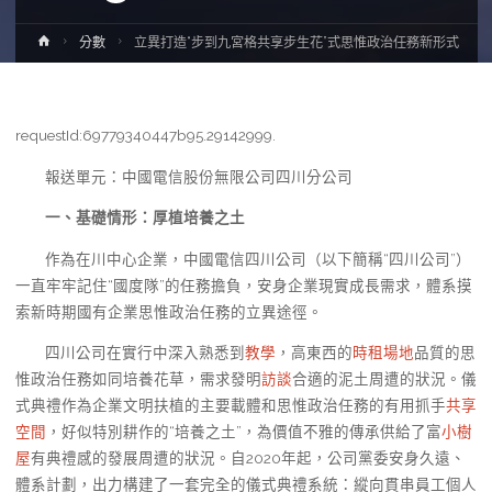
Home
分數
立異打造“步到九宮格共享步生花”式思惟政治任務新形式
requestId:69779340447b95.29142999.
報送單元：中國電信股份無限公司四川分公司
一、基礎情形：厚植培養之土
作為在川中心企業，中國電信四川公司（以下簡稱“四川公司”）
一直牢牢記住“國度隊”的任務擔負，安身企業現實成長需求，體系摸
索新時期國有企業思惟政治任務的立異途徑。
四川公司在實行中深入熟悉到
教學
，高東西的
時租場地
品質的思
惟政治任務如同培養花草，需求發明
訪談
合適的泥土周遭的狀況。儀
式典禮作為企業文明扶植的主要載體和思惟政治任務的有用抓手
共享
空間
，好似特別耕作的“培養之土”，為價值不雅的傳承供給了富
小樹
屋
有典禮感的發展周遭的狀況。自2020年起，公司黨委安身久遠、
體系計劃，出力構建了一套完全的儀式典禮系統：縱向貫串員工個人