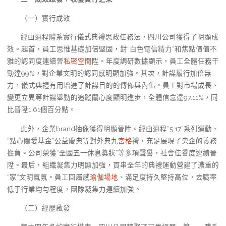
（一）實行成效
經由過程體系實行儀式典禮思政任務法，四川公司獲得了明顯成
效。起首，員工思惟基礎加倍堅固，對“白色電信精力”和焦點價值不
雅的認同度連續晉
私密空間
陞。年度調研數據顯示，員工全體任務干
勁達99%，對企業文明的認同感明顯加強。其次，計謀履行加倍無
力，儀式典禮有用增進了計謀目的的傳佈與內化。員工對市場成長、
變更立異等計謀舉動的追蹤關心度顯明進步，全體信念達97.11%，同
比晉陞1.61個百分點。
此外，企業brand抽像獲得明顯晉陞。經由過程“5·17”系列運動、
“點心關愛基金”公益慶典等對外典
九宮格
禮，充足展現了央企的義務
擔負。公司榮獲“全國五一休息獎狀”等多項聲譽，社會佳譽度連續晉
陞。最后，組織凝集力明顯加強，貫串全年的典禮運動營建了濃重的
“家”文明氣氛。員工回屬感
瑜伽場地
、滿足度持久堅持高位，去職率
低于行業均勻程度，團隊凝集力連續加強。
（二）經歷啟發