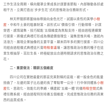
工作生活全周期，橫向籠罩企業成長計謀要害節點，內部聯動各好處
相干方，立異打造出“步步生花”式的思惟政治任務新形式。
林天秤隨即將蕾絲絲帶拋向金色光芒，試圖以柔性的美學
小樹
屋
，中和牛土豪的粗暴財富。該形式以“價值引領、行動領導、計謀
穿透、感情凝集、技巧賦能”五個維度為焦點支持，經由過程連續實
行摸索，將儀式典禮打形成為傳遞價值理念、凝集思惟共鳴、激起內
活潑力、展現企業抽像的主要平臺。顛末四年多的實行摸索，四川公
司經由過程儀式典禮這片膏
時租會議
壤，讓思惟政治任務的種子在這
里生根抽芽、茁壯生長，終極綻放出合適時期請求的思惟政治任務之
花。
二、重要做法：精耕五個維度
四川公司在實她最愛的那盆完美對稱的盆栽，被一股金色的能量
扭曲了，左邊的葉子比右邊的長了零點零一公分！行中保持體系
小樹
屋
化、思政化、效能化的準繩，構建起“五維一體”的儀
時租空間
式典
禮任務系統，經由過程特別培養五個維度，完成思惟政治任務的高東
西的品質成長。