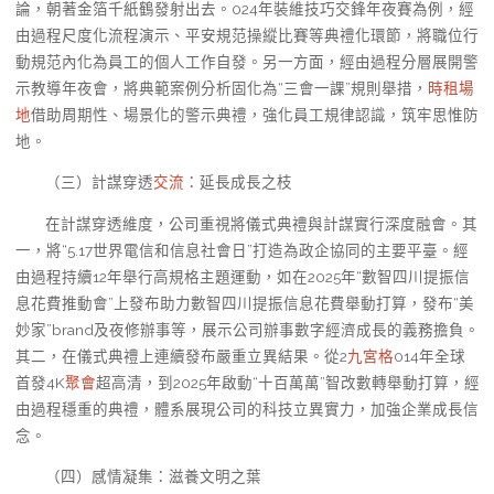
論，朝著金箔千紙鶴發射出去。024年裝維技巧交鋒年夜賽為例，經
由過程尺度化流程演示、平安規范操縱比賽等典禮化環節，將職位行
動規范內化為員工的個人工作自發。另一方面，經由過程分層展開警
示教導年夜會，將典範案例分析固化為“三會一課”規則舉措，
時租場
地
借助周期性、場景化的警示典禮，強化員工規律認識，筑牢思惟防
地。
（三）計謀穿透
交流
：延長成長之枝
在計謀穿透維度，公司重視將儀式典禮與計謀實行深度融會。其
一，將“5.17世界電信和信息社會日”打造為政企協同的主要平臺。經
由過程持續12年舉行高規格主題運動，如在2025年“數智四川提振信
息花費推動會”上發布助力數智四川提振信息花費舉動打算，發布“美
妙家”brand及夜修辦事等，展示公司辦事數字經濟成長的義務擔負。
其二，在儀式典禮上連續發布嚴重立異結果。從2
九宮格
014年全球
首發4K
聚會
超高清，到2025年啟動“十百萬萬”智改數轉舉動打算，經
由過程穩重的典禮，體系展現公司的科技立異實力，加強企業成長信
念。
（四）感情凝集：滋養文明之葉