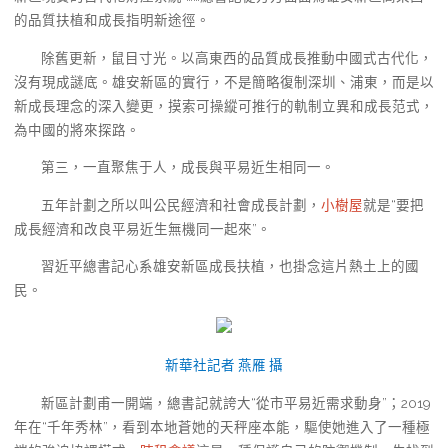
的品質扶植和成長指明新途徑。
除舊更新，鼠目寸光。以高東西的品質成長推動中國式古代化，
沒有現成謎底。雄安新區的實行，不是簡略復制深圳、浦東，而是以
新成長理念的深入變更，摸索可操縱可推行的軌制立異和成長范式，
為中國的將來探路。
第三，一直聚焦于人，成長與平易近生相同一。
五年計劃之所以叫公民經濟和社會成長計劃，
小樹屋
就是“要把
成長經濟和改良平易近生無機同一起來”。
習近平總書記心系雄安新區成長扶植，也掛念這片熱土上的國
民。
新華社記者 燕雁 攝
新區計劃甫一開端，總書記就誇大“從市平易近需求動身”；2019
年在“千年秀林”，看到本地蒼她的天秤座本能，驅使她進入了一種極