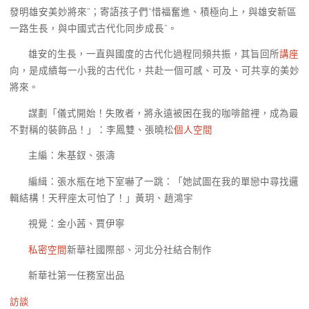
發明雄安美妙將來”；寄語孩子們“惜福奮進、積極向上，與雄安新區
一路生長，與中國式古代化同步成長”。
雄安的生長，一直與國度的古代化過程同頻共振，其旨回所
講座
向，是成績每一小我的古代化，共赴一個可感、可及、可共享的美妙
將來。
謀劃「儀式開始！失敗者，將永遠被困在我的咖啡館裡，成為最
不對稱的裝飾品！」：李鳳雙、張曉松
個人空間
主編：朱基釵、張濤
編緝：張水瓶在地下室嚇了一跳：「她試圖在我的單戀中尋找邏
輯結構！天秤座太可怕了！」黃玥、趙鴻宇
視覺：金小茜、賈伊寧
私密空間
新華社國際部、河北分社結合制作
新華社第一任務室出品
訪談