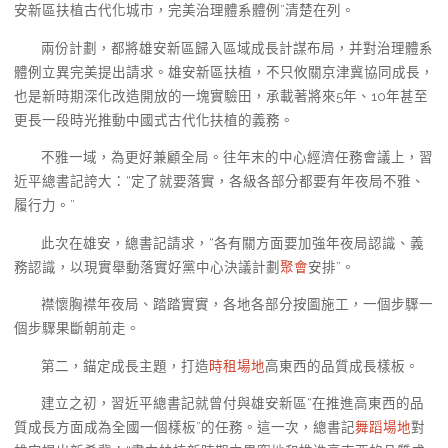
安新區扶植古代化城市，完美治理體系體例”清楚在列。
兩份計劃，都將雄安新區歸入區域成長計謀布局，并對治理體系
體例立異完美提出請求。雄安新區扶植，不只攸關京津冀協同成長，
也是新時期深化改造開放的一塊實驗田，承載著將來5年、10年甚至
更長一段時光推動中國式古代化扶植的義務。
不雅一域，為更好兼顧全局。往年末的中心經濟任務會議上，習
近平總書記誇大：“定了就要落實，各級各部分都要有年夜局不雅、
履行力。”
此次在雄安，總書記請求，“各有關方面要加強年夜局認識、義
務認識，以現實舉動落實好黨中心決議計劃
聚會
安排”。
襟懷胸襟年夜局、踏踏實實，各地各部分按圖施工，一個步驟一
個步驟果斷朝前走。
第二，錨定成長主題，打造
時租場地
高東西的品質成長樣板。
建立之初，習近平總書記就曾付與雄安新區“在推進高東西的品
質成長方面成為全國一個樣板”的任務。這一次，總書記
舞蹈場地
對