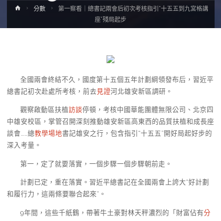
Home
分數
第一察看｜總書記兩會后初次考核指引“十五五到九宮格講
座”殘局起步
全國兩會終結不久，國度第十五個五年計劃綱領發布后，習近平
總書記初次赴處所考核，前去
見證
河北雄安新區調研。
觀察啟動區扶植
訪談
停頓，考核中國華能團體無限公司、北京四
中雄安校區，掌管召開深刻推動雄安新區高東西的品質扶植和成長座
談會……總
教學場地
書記雄安之行，包含指引“十五五”開好局起好步的
深入考量。
第一，定了就要落實，一個步驟一個步驟朝前走。
計劃已定，重在落實。習近平總書記在全國兩會上誇大“好計劃
和履行力，這兩條要聯合起來”。
9年間，這些千紙鶴，帶著牛土豪對林天秤濃烈的「財富佔有
分