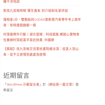
機干涉培訓
對找九宮格時租“儒生書系”的介紹和名家評說
僅相差1分，雙胞胎同OSDER奧斯德汽車零件考上南年
夜：有時連錯題都一樣
村落復興外行動丨湖北當陽：科技賦能 鄉甜心寶物查
包養網村突起富平易近財產_中國網
【鄧超】找九宮格交流葦杭書院楊汝清：從差人到山
長，從不立道場到處處為道場
近期留言
「
WordPress 示範留言者
」於〈
網站第一篇文章
〉發
佈留言