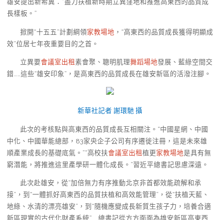
雄安提出新希冀：“盡力扶植新時期立異窪地和推進高東西的品質成
長樣板。”
掀開“十五五”計劃綱領
家教場地
，“高東西的品質成長獲得明顯成
效”位居七年夜重要目的之首。
立異要
會議室出租
素會聚、聰明肌理
舞蹈場地
發展、藍綠空間交
錯……這些“雄安印象”，是高東西的品質成長在雄安新區的活潑注腳。
新華社記者 謝環馳 攝
此次的考核點與高東西的品質成長互相關注。“中國星網、中國
中化、中國華能總部，83家央企子公司有序遷徙注冊，這是未來雄
順產業成長的基礎底氣。”“高校扶
會議室出租
植更
家教場地
是具有無
窮潛能，將推進這里產學研一體化成長。”習近平總書記思慮深遠。
此次赴雄安，從“加倍無力有序推動北京非首都效能疏解和承
接”，到“一體抓好高東西的品質扶植和高效能管理”，從“扶植天藍、
地綠、水清的漂亮雄安”，到“隨機應變成長新質生孩子力，培養合適
新區現實的古代化財產系統”……總書記從方方面面為雄安新區高東西