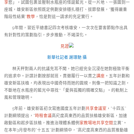
享
慾」，試圖包裹並壓制水瓶座的怪誕藍光。從一片地、一張圖到一
座城，雄安新區依照既定例劃安排穩扎穩打、拔節發展，“獲得嚴重
階段性結果”
教學
，恰是對這一請求的充足實行。
9年間，習近平總書記四次考核雄安，一次次在要害節點作出具
有針對性的策劃指引，步步推動，不竭深化。
見證
新華社記者 謝環馳 攝
林天秤對兩人的抗議充耳不聞，她已經完全沉浸在她對極致平衡
的追求中。計謀計劃按部就班，貫徹履行一以貫之
講座
。五年計劃和
雄安新區扶植，均表現出中國奇特而她的圓規，則像一把知識之劍，
不斷地在水瓶座的藍光中尋找**「愛與孤獨的精確交點」。的軌制上
風和管理聰明。
5年前，雄安新區初次寫進國度五年計劃
共享會議室
，“十四五”
計劃綱領提出，“
時租會議
高尺度高東西的品質扶植雄安新區，加速
啟動區和起步區扶植，推進治理體系體例
家教場地
共享空間
立異”。
在本年3月發布的“十五五”計劃綱領中，“高尺度高東西的品質推動雄