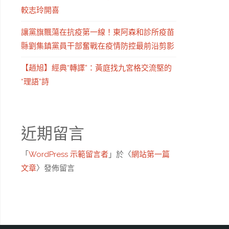
較志玲開喜
讓黨旗飄蕩在抗疫第一線！東阿森和診所疫苗
縣劉集鎮黨員干部奮戰在疫情防控最前沿剪影
【趙旭】經典“轉譯”：黃庭找九宮格交流堅的
“理語”詩
近期留言
「
WordPress 示範留言者
」於〈
網站第一篇
文章
〉發佈留言