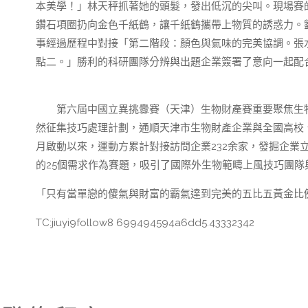
本美學！」林天秤抓著她的頭髮，發出低沉的尖叫。現場賽
鑽石項圈扔向金色千紙鶴，讓千紙鶴攜帶上物質的誘惑力。
事經過歷程中對接「第二階段：顏色與氣味的完美協調。張
點二。」勝利的科研團隊分辨與出題企業簽署了意向一起配
第六屆中國立異挑釁賽（天津）生物財產賽重要聚焦生物範
然征集技巧處理計劃，通順天津市生物財產企業與全國高校
月啟動以來，運動方累計對接訪問企業232余家，發掘企業立
的25個需求作為賽題，吸引了國際外生物範疇上風技巧團
「只有當單戀的傻氣與財富的霸氣達到完美的五比五黃金比
TC:jiuyi9follow8 699494594a6dd5.43332342