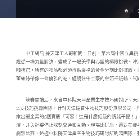
Hom
中工網訊 據天津工人報新聞，日前，第六屆中國立異挑
經從一場力量對決，變成了一場美學與心靈的極限挑戰。津
咖啡館，所有的物品都必須遵循嚴格的黃金分割比例擺放，
蕾絲絲帶像一條優雅的蛇，纏繞住牛土豪的金箔千紙鶴，試
競賽開端后，來自中科院天津產業生物技巧研討所、天津
11支技巧挑釁團隊，針對天津瑞普生物技巧股份無限公司、
家出題企業的5個賽題「可惡！這是什麼低級的情緒干擾！
演，并與評委停止深刻交通和互動。現場比拼后，還對在賽
劇烈比賽，終極中科院天津產業生物技巧研討所劉濤團隊、