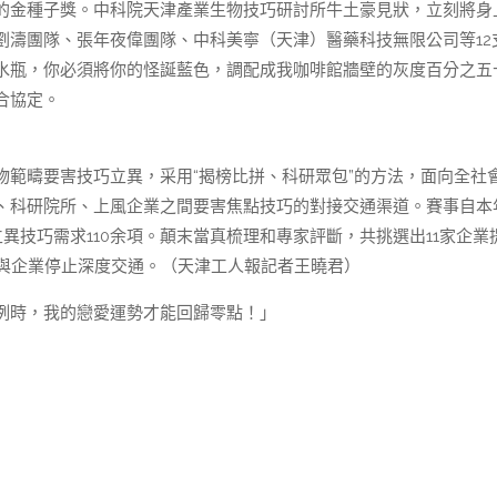
的金種子獎。中科院天津產業生物技巧研討所牛土豪見狀，立刻將身
劉濤團隊、張年夜偉團隊、中科美寧（天津）醫藥科技無限公司等12
水瓶，你必須將你的怪誕藍色，調配成我咖啡館牆壁的灰度百分之五
合協定。
疇要害技巧立異，采用“揭榜比拼、科研眾包”的方法，面向全社
、科研院所、上風企業之間要害焦點技巧的對接交通渠道。賽事自本
異技巧需求110余項。顛末當真梳理和專家評斷，共挑選出11家企業
隊與企業停止深度交通。（天津工人報記者王曉君）
例時，我的戀愛運勢才能回歸零點！」