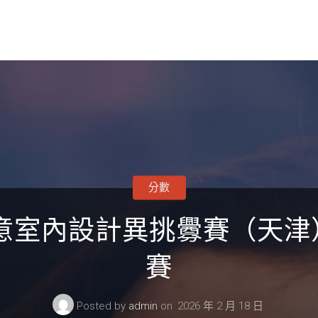
分數
I俱意室內設計異挑釁賽（天
賽
Posted by
admin
on
2026 年 2 月 18 日