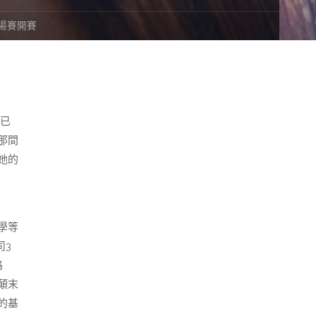
現場賽開賽
已
那間
她的
學等
司3
路
顛末
的基