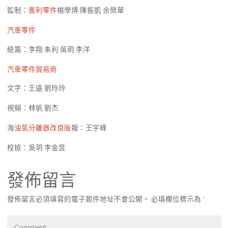
監制：
賓利零件
楊學博 陳振凱 余榮華
汽車零件
統籌：李翔 朱利 吳玥 李洋
汽車零件貿易商
文字：王遠 劉玲玲
視頻：林帆 劉杰
海
油氣分離器改良版
報：王宇峰
校檢：吳玥 李金昱
發佈留言
發佈留言必須填寫的電子郵件地址不會公開。
必填欄位標示為
*