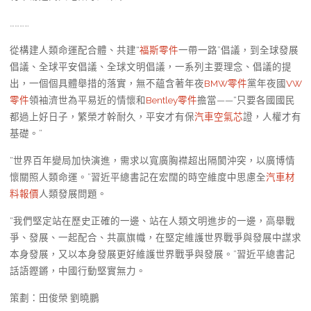
…………
從構建人類命運配合體、共建“
福斯零件
一帶一路”倡議，到全球發展
倡議、全球平安倡議、全球文明倡議，一系列主要理念、倡議的提
出，一個個具體舉措的落實，無不蘊含著年夜
BMW零件
黨年夜國
VW
零件
領袖濟世為平易近的情懷和
Bentley零件
擔當——“只要各國國民
都過上好日子，繁榮才幹耐久，平安才有保
汽車空氣芯
證，人權才有
基礎。”
“世界百年變局加快演進，需求以寬廣胸襟超出隔閡沖突，以廣博情
懷關照人類命運。”習近平總書記在宏闊的時空維度中思慮全
汽車材
料報價
人類發展問題。
“我們堅定站在歷史正確的一邊、站在人類文明進步的一邊，高舉戰
爭、發展、一起配合、共贏旗幟，在堅定維護世界戰爭與發展中謀求
本身發展，又以本身發展更好維護世界戰爭與發展。”習近平總書記
話語鏗鏘，中國行動堅實無力。
策劃：田俊榮 劉曉鵬