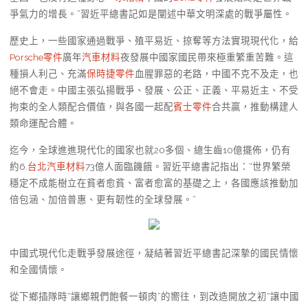
爭氣力的增長。”習近平總書記如是闡述中華文明深處的戰爭屬性。
歷史上，一些國家通過戰爭、殖平易近、掠奪等方法實現現代化，給
Porsche零件
廣年
汽車材料
夜發展中國家國民帶來極重繁重苦難。這
種損人利己、充滿
保時捷零件
血腥罪惡的老路，中國不克不及走，也
絕不會走。中國主張弘揚戰爭、發展、公正、正義、平易近主、不受
拘束的全人類配合價值，與各國一起配
賓士零件
合共贏，推動構建人
類命運配合體。
迄今，全球進進現代化的國家也就20多個、總生齒10億擺佈，仍有
約6.
台北汽車材料
73億人面臨饑餓。習近平總書記指出：“世界繁榮
穩定不成能樹立在貧者愈貧、富者愈富的基礎之上，各國應該推動加
倍包涵、加倍普惠、更有韌性的全球發展。”
中國式現代化走戰爭發展途徑，凝結著習近平總書記深摯的國民情懷
和全國情懷。
從下鄉插隊時“讓鄉親們飽餐一頓肉”的嚮往，到改造開放之初“讓中國