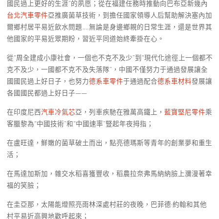
國民過上更好的生涯”的夙愿；從在福建任務時推動向巴布亞新幾內
台北汽車零件
亞推廣菌草技術，到擔任國家領導人后幫助解決塞內加
爾鄉村居平易近飲水問題……無論是身邊鄉親的日常生涯，還是世界其
他國家的平易近眾期盼，習近平同道始終牽掛在心。
從“周全建成小康社會，一個也不克不及少”到“現代化途徑上一個都不
克不及少，一國都不克不及失落隊”，中國不僅努力于通過發展讓全
國國民過上好日子，也努力
德系車零件
于通過配合
德系車材料
發展讓
各國國民都過上好日子——
在印度尼西
汽車冷氣芯
亞，列車疾馳在雅萬高鐵上，
藍寶堅尼零件
乘
客臘黎為“中國技術”和“中國速率”豎起年夜拇指；
在盧旺達，鮮嫩的菌草破土而出，點亮德瑪斯等青年的創業夢和重生
活；
在馬達加斯加，雜交水稻喜獲豐收，稻農拉奈弗馬納納臉上瀰漫著幸
福的笑臉；
在圭亞那，太陽能燈照亮雨林深處村莊的夜晚，巴菲德·約翰和其他
村平易近高興地歡呼起來；