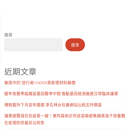
搜尋
搜尋
近期文章
暴雨中的“逆行者OSDER奧斯德材料報價”
國年夜醫學組織設基因醫學中間 推動基因檢測融進日常臨床護理
傳劉嘉玲下月宣布婚期 爭先林台包養網站比較志玲開喜
讓黨旗飄蕩在抗疫第一線！東阿森和診所疫苗縣劉集鎮黨員干部奮戰
在疫情防控最前沿剪影