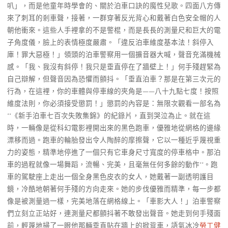
叭」，而是他童年時學會的、關於泊車口訣的魔性兒歌。四面八方傳
來了刺耳的剎車聲，接著，一群穿著反光背心和戴著白色安全帽的人
朝他衝來。這些人手裡拿的不是警棍，而是長長的測量尺和巨大的電
子角度儀，臉上的表情極度嚴肅。「違反泊車維度基本法！斜停入
庫！罪大惡極！」領頭的泊車警察用一個擴音器大喊，聲音充滿機械
感。「我、我沒有斜停！我只是垂直停在了牆壁上！」何手殘趕緊為
自己辯解，但聲音因為恐懼而顫抖。「垂直泊車？那是在第三次元的
行為，在這裡，你的車體與停車線的夾角是——八十九點七度！按照
維度法則，你必須接受懲罰！」懲罰的內容是：無限次觀看一部名為
**《新手泊車七百次失敗集錦》的紀錄片，直到哭泣為止。就在這
時，一輛像是從科幻電影裡開出來的黑色跑車，優雅地從網格的邊緣
漂移而過。跑車的輪胎發出令人陶醉的摩擦聲，它以一種近乎蔑視重
力的姿態，精準地停進了一個只有它車身尺寸寬度的停車格中。那泊
車的過程就像一場舞蹈，流暢、完美，且毫無任何多餘的動作**。跑
車的駕駛座上走出一個全身黑色皮衣的女人，她戴著一副透明護目
鏡，冷酷地朝著何手殘的方向走來。她的步伐優雅而精準，每一步都
像是被測量過一樣，完美地落在網格線上。「車影大人！」泊車警察
們立刻立正站好，連測量尺都顫抖著不敢發出聲音。她走到何手殘面
前，輕蔑地掃了一眼他那輛垂直貼在牆上的掀背車，語氣冰冷
勞工健