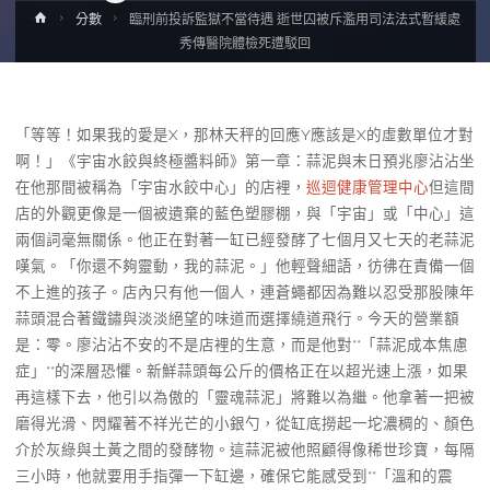
Home
分數
臨刑前投訴監獄不當待遇 逝世囚被斥濫用司法法式暫緩處
秀傳醫院體檢死遭駁回
「等等！如果我的愛是X，那林天秤的回應Y應該是X的虛數單位才對
啊！」《宇宙水餃與終極醬料師》第一章：蒜泥與末日預兆廖沾沾坐
在他那間被稱為「宇宙水餃中心」的店裡，
巡迴健康管理中心
但這間
店的外觀更像是一個被遺棄的藍色塑膠棚，與「宇宙」或「中心」這
兩個詞毫無關係。他正在對著一缸已經發酵了七個月又七天的老蒜泥
嘆氣。「你還不夠靈動，我的蒜泥。」他輕聲細語，彷彿在責備一個
不上進的孩子。店內只有他一個人，連蒼蠅都因為難以忍受那股陳年
蒜頭混合著鐵鏽與淡淡絕望的味道而選擇繞道飛行。今天的營業額
是：零。廖沾沾不安的不是店裡的生意，而是他對**「蒜泥成本焦慮
症」**的深層恐懼。新鮮蒜頭每公斤的價格正在以超光速上漲，如果
再這樣下去，他引以為傲的「靈魂蒜泥」將難以為繼。他拿著一把被
磨得光滑、閃耀著不祥光芒的小銀勺，從缸底撈起一坨濃稠的、顏色
介於灰綠與土黃之間的發酵物。這蒜泥被他照顧得像稀世珍寶，每隔
三小時，他就要用手指彈一下缸邊，確保它能感受到**「溫和的震