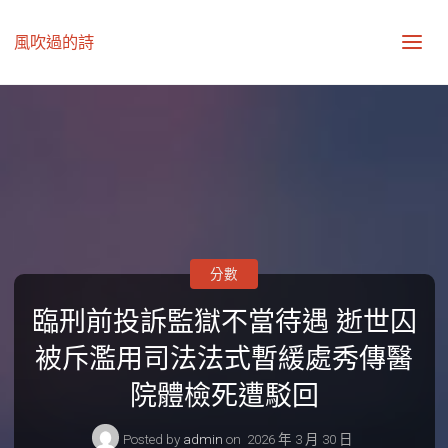
風吹過的詩
分數
臨刑前投訴監獄不當待遇 逝世囚
被斥濫用司法法式暫緩處秀傳醫
院體檢死遭駁回
Posted by
admin
on
2026 年 3 月 30 日