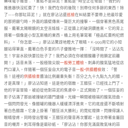
藥味電子雜音：「重點不是蒜泥！重點是**時空正在彎曲！**我們的
推進器快沒紅棗了！快！我們在你的後院！別帶任何多餘的東西！除
了——你那缸蒜泥！」就在廖沾沾還
巡檢
在糾結要不要帶上他最珍愛
的那把銀勺時，外面的牆壁傳來一聲巨大的撞擊。一個穿著黑色燕尾
服、戴著太陽眼鏡的太空吉娃娃，正從牆上的破洞鑽進來。它的背上
揹著一個像是小型瓦斯桶的東西，桶上用毛筆寫著「極品紅棗枸杞燃
料」。「你怎麼——」廖沾沾驚訝地瞪大了眼睛。K-999用它的小短
腿站得筆直，戴著白色手套的爪子優雅地一揮：「沒時間了，沾沾先
生！宇宙水餃快要拉肚子了！我們必須在你被醋酸離子炮鎖定前離
開！」話音未落，一股極致尖銳
一般勞工體檢
、刺鼻的酸氣猛地從店
門口灌入，伴隨著一個狂妄自大的電子音
一般+供膳體檢
效：「警
告！這裡的
供膳檢查
醬油比例嚴重失衡！百分之九十九點九九的醋，
才是真理！」廖沾沾知道，這是他的宿敵，王醋狂，已經找上門了。
他的宇宙冒險，被迫從他對蒜泥的焦慮中，正式開始了。一個狂妄的
影子佔滿了那扇被撞破的牆門邊緣，光線一瞬間被極端的酸氣扭曲。
一個閃閃發光、像醋罐的機器人緩緩漂浮進來，它的底座還不斷噴射
著白色醋霧。它身上掛著「醋狂派大勝利」的霓虹燈牌，閃爍得讓人
眼睛發疼，同時發出警報。王醋狂的聲音再次響起，這次帶著金屬回
音的嘲弄，刺耳得像是磨砂紙。「廖沾沾！你那充滿腐敗氣味的蒜