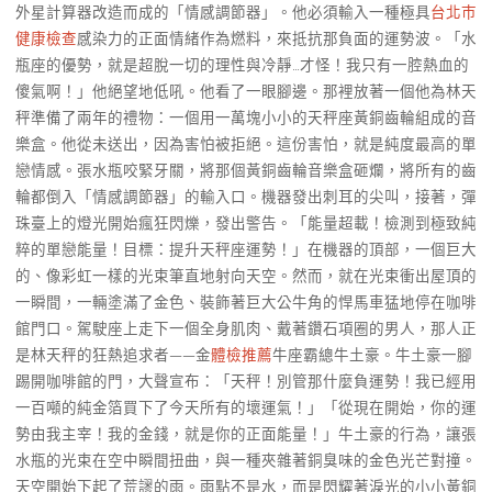
外星計算器改造而成的「情感調節器」。他必須輸入一種極具
台北巿
健康檢查
感染力的正面情緒作為燃料，來抵抗那負面的運勢波。「水
瓶座的優勢，就是超脫一切的理性與冷靜…才怪！我只有一腔熱血的
傻氣啊！」他絕望地低吼。他看了一眼腳邊。那裡放著一個他為林天
秤準備了兩年的禮物：一個用一萬塊小小的天秤座黃銅齒輪組成的音
樂盒。他從未送出，因為害怕被拒絕。這份害怕，就是純度最高的單
戀情感。張水瓶咬緊牙關，將那個黃銅齒輪音樂盒砸爛，將所有的齒
輪都倒入「情感調節器」的輸入口。機器發出刺耳的尖叫，接著，彈
珠臺上的燈光開始瘋狂閃爍，發出警告。「能量超載！檢測到極致純
粹的單戀能量！目標：提升天秤座運勢！」在機器的頂部，一個巨大
的、像彩虹一樣的光束筆直地射向天空。然而，就在光束衝出屋頂的
一瞬間，一輛塗滿了金色、裝飾著巨大公牛角的悍馬車猛地停在咖啡
館門口。駕駛座上走下一個全身肌肉、戴著鑽石項圈的男人，那人正
是林天秤的狂熱追求者——金
體檢推薦
牛座霸總牛土豪。牛土豪一腳
踢開咖啡館的門，大聲宣布：「天秤！別管那什麼負運勢！我已經用
一百噸的純金箔買下了今天所有的壞運氣！」「從現在開始，你的運
勢由我主宰！我的金錢，就是你的正面能量！」牛土豪的行為，讓張
水瓶的光束在空中瞬間扭曲，與一種夾雜著銅臭味的金色光芒對撞。
天空開始下起了荒謬的雨。雨點不是水，而是閃耀著淚光的小小黃銅