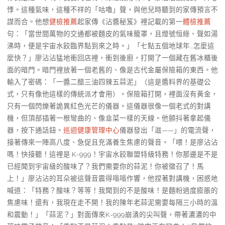
悸。這種氣味，這種不祥的「咕嚕」聲，與他兒時聽到的家傳預言不
謀而合。他想
健檢推薦
起家傳《沾醬秘笈》裡記載的第一
體檢推薦
句：「當世間萬物的交通都被麵皮的氣味籠罩，且燈號恒綠、聲如湯
沸時，便是宇宙水餃臨界點到來之時。」「七點五個地球年…怎麼這
麼快？」廖沾沾猛地衝回店裡，衝到後廚，打開了一個藏在舊冰櫃後
面的暗門。暗門裡放著一個老舊的、像是古代金屬保險箱的東西。他
輸入了密碼：「一醬二醋三油四辣五蒜泥」（這是醬料界的基礎公
式，只有像他這樣的傳統派才會用）。保險箱打開，裡面沒有黃金，
只有一個閃爍著詭異紅色光芒的儀器。這儀器很像一個老式的對講
機，但頂部插著一根彎曲的、像韭菜一樣的天線。他顫抖著拿起儀
器，按下通話鈕。
巡迴健康管理中心
儀器發出「滋——」的電流聲，
接著傳來一陣高八度、急促且充滿養生焦慮的聲音。「喂！是廖沾沾
嗎！快接聽！這裡是 K-999！宇宙水餃聯盟特級特務！你那邊是不是
已經聞到宇宙級的酸味了？我們需要你的蒜泥！你被徵召了！馬
上！」廖沾沾的耳朵被這聲音震得嗡嗡作響，他捏著對講機，困惑地
喊道：「特務？酸味？等等！我聞到的不是酸味！是麵粉過度膨脹的
焦慮味！還有，我現在走不開！我的陳年老蒜泥需要每隔三小時的溫
和震動！」「蒜泥？」對面傳來K-999崩潰的尖叫聲，帶著濃濃的中