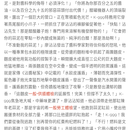
泥，是對醬料學的侮辱！必須淨化！」「你將為你那百分之五的醬
油，以及百分之九十五的邪惡蒜頭付出代價！」醋罐機器人的頂端裂
開，露出了一個巨大的管口，正在聚積藍色光芒。K-999特務用它穿
著燕尾服的小爪子，一把抓住了廖沾沾的褲腳催促著他。「快點！沾
沾先生！那是醋酸離子炮！專門用來溶解有機發酵物的！」「它會把
你的蒜泥在零點一秒內變成無菌的、純淨的白醋！那是浩劫啊！」
「不准動我的蒜泥！」廖沾沾發出了醬料學家對待信仰般的怒吼。他
以一種專業包水餃的極限速度，從旁邊的麵粉堆中抓起了兩團麵皮。
麵皮被他用氣功般的捏製手法，瞬間擴大成直徑三公尺的巨大麵皮。
他猛地擲出，兩張麵皮在空中交疊，變成一個半透明的防禦護盾。這
就是家傳《沾醬秘笈》中記載的「水餃皮護盾」，薄韌而充滿彈性。
藍色離子炮光束猛烈地擊中麵皮護盾，發出了一聲像是汽水開蓋的聲
音。護盾劇烈震動，但奇蹟般地擋住了攻擊，只是散發出濃郁的麵
香。「這麵皮
一般+供膳體檢
的延展性！完美！但撐不了太久！」K-
999焦急地大喊，中藥味更濃了。廖沾沾知道，他必須帶走他那缸陳
年老蒜泥，那是宇宙的希
一般勞工體檢
望。他跑到蒜泥缸前，使出他
搬運食材的全部力量，將那口比他還胖的缸抱起。「走！K-999！我
們要從後院逃跑！別再管你的紅棗枸杞燃料了！」「不行！燃料是文
明的基礎！沒了紅棗我飛不遠！」吉娃娃特務抗議。它用小嘴咬住廖