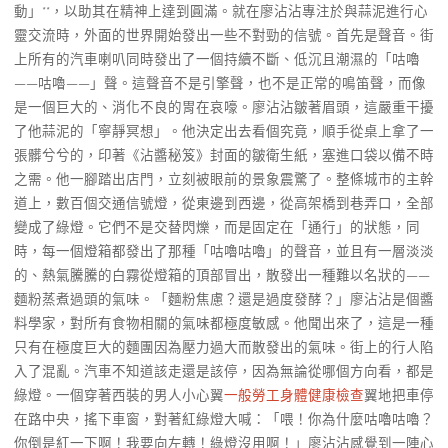
動」**，以助其在精神上達到圓滿。就在廖沾沾專注於與蒜泥進行心
靈交流時，外面的世界開始發出一些不對勁的信號。首先是聲音。街
上所有的汽車喇叭同時發出了一個持續不斷、低沉且潮濕的「咕嚕
——咕嚕——」聲。這聲音不是引擎聲，也不是正常的鳴笛聲，而像
是一個巨大的、消化不良的胃在哀嚎。廖沾沾皺著眉頭，這嚴重干擾
了他蒜泥的「寧靜冥想」。他決定出去看個究竟，順手從桌上拿了一
張髒兮兮的，印著《沾醬秘笈》封面的皺衛生紙，塞進口袋以備不時
之需。他一腳踏出店門，立刻被眼前的景象震驚了。整條城市的主幹
道上，數百個交通信號燈，從東邊到西邊，從高架橋到巷弄口，全部
變成了綠燈。它們不是交替閃爍，而是固定在「通行」的狀態，同
時，每一個燈箱都發出了那種「咕嚕咕嚕」的聲音，並且有一層淡淡
的、熱氣騰騰的白霧從燈箱的頂部冒出，散發出一種難以名狀的——
麵粉蒸煮過頭的氣味。「麵粉焦慮？還是過度發酵？」廖沾沾是個醬
料學家，對所有食物相關的氣味都極度敏感。他聞出來了，這是一種
只有在極度巨大的麵團因為壓力過大而散發出的氣味。街上的行人陷
入了混亂。汽車不知道該走還是該停，因為無論從哪個方向看，都是
綠燈。一個穿著西裝的男人小心翼
一般勞工身體健康檢查
翼地把車停
在路中央，搖下車窗，對著紅綠燈大喊：「喂！你為什麼咕嚕咕嚕？
你倒是紅一下啊！我要向左轉！綠燈沒用啊！」廖沾沾感覺到一陣心