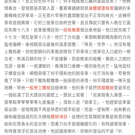
是別看了，反正你也停不好。」何手殘感覺心臟快要跳出來了。他轉
頭看去，發現那座高聳入雲、覆蓋著鏽跡斑斑
身體健康檢查
鐵網的多
層機械式停車塔，正在那片窄巷的盡頭散發出不正常的綠光。這棟停
車塔是個異類，它的三號車位始終空著，並且傳說只要有人敢在它面
前失敗十八次，就會被傳送到一
巡檢推薦
個泊車地獄。他已經失敗了
十七次。現在是第十八次。他打了方向盤，車頭朝著銅獨角獸的方向
猛地偏轉。後視鏡發出最後的溫柔提醒：「再見，世界。」他沒有撞
上獨角獸，但他那顫抖的車尾卻擦到了停車塔三號車位入口處的一根
古老、佈滿苔蘚的柱子。不是撞擊，而是輕柔的碰觸，像戀人之間的
耳語。接著，一道濃郁的、像薄荷口香糖一樣的綠色光芒。猛地從柱
子爆發出來，瞬間吞噬了何手殘和他的掀背車。光芒消失後，窄巷恢
復了平靜，只剩下獨角獸雕像一臉困惑的表情。何手殘感覺一陣天旋
地轉，等他
一般勞工體檢
回過神來，他的車子竟然
供膳體檢
垂直停在
一個貼滿了巨大獎狀的牆壁上。獎狀上寫著：「完美倒車入庫獎——
第零點零零零零零九度偏差。」落款人是「倒車王」。他趕緊從車窗
探出頭，發現周圍不再是熟悉的城市街道，而是一望無際、由無數白
線和編號組成的巨大網格
體檢項目
。這裡的空氣聞起來像是新買的輪
胎和劣質香水的混合物，而重力似乎是隨機變化的，有時感覺很重，
有時像漂浮在游泳池裡。他試圖按喇叭，但喇叭發出的不是「叭