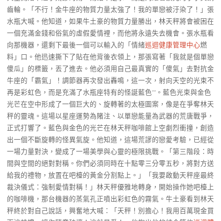
齒輪。「不行！金牛座的物質力量太強了！我的單戀被汙染了！」張
水瓶大喊。他知道，如果牛土豪的物質力量勝出，林天秤將會被困在
一個充滿金錢和俗氣的虛假愛情裡，而他將永遠失去機會。張水瓶看
向那機器，還剩下最後一個可以輸入的「情緒
巡迴健康管理中心
燃
料」口。他迅速撕下了貼在他背後衣領上，那張寫著「我就是個單戀
傻瓜」的標籤，丟了進去。他必須用自己最真實的「傻氣」去對抗金
牛座的「霸氣」！調節器再次發出轟鳴，這一次，射向天空的光束不
再是彩虹色，而是充滿了水瓶座特有的怪誕藍色**。藍色光束與金色
光芒在空中形成了一個巨大的、旋轉著的太極圖案，像是在爭奪林天
秤的靈魂。這場以星座運勢為賭注、以單戀能量為武器的荒唐戰爭，
正式打響了。藍色與金色的光芒在林天秤咖啡館上空劇烈衝撞，創造
出一個不斷旋轉的怪異氣旋。他知道，這場荒謬的戀愛考驗，已經從
一場力量對決，變成了一場美學與心靈的極限挑戰。「第三階段：時
間與空間的絕對對稱。你們必須同時在十點零三分零五秒，將對方送
給我的禮物，放置在吧檯的黃金分割點上。」「我要啟動天秤座最終
裁決儀式：強制愛情對稱！」林天秤優雅地轉身，開始操作她吧檯上
的咖啡機，那台機器的蒸氣孔正噴出彩虹色的霧氣。牛土豪看到林天
秤終於對自己說話，興奮地大喊：「天秤！別擔心！我用百萬現金買