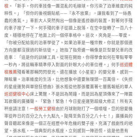
檢
。「新手，你的車技像一團混亂的毛線球。你污染了泊車維度的純
粹性。」「但你的後視鏡貼紙——『永不放棄』，讓我看到了一絲愚
蠢的勇氣。」車影大人突然掏出一個像是遙控器的裝置，對著何手殘
的車子按了一下。何手殘的車子從牆上脫落，在空中旋轉了一百八十
度，穩穩地停在了地面上的一個停車格中。這次，夾角是——零度。
「你被分配給我的泊車學徒了。如果泊車是一種宗教，你就是那個連
方向盤都沒摸過的新信徒。」她指了指旁邊一輛像是巨型嬰兒車的改
造車：「這是你的訓練工具，從現在開始，你得學會如何在零點零零
一秒內，將這輛車精準停入對面的針眼大小的車位裡。」何手
巡迴體
檢推薦
殘看著那輛閃閃發光、還在播放《小星星》的嬰兒車，感到一
陣眩暈。泊車維度的生活，比他想象中還要無理頭一百萬倍。《失控
的星座運勢與單戀狂想曲》張水瓶從他那張覆蓋著七層舊報紙的單人
巡迴健檢中心
床上驚醒，不是因為鬧鐘，而是因為屋頂傳來了一陣震
耳欲聾的廣播聲。「緊急！緊急！今日星座運勢超級大修正！所有天
秤座請注意！
一般勞工健檢
由於月球剛剛打了一個噴嚏，您的戀愛機
率從昨日的百分之九十九點九，陡降至負百分之八十七！」廣播員的
聲音聽起來像是一個正在經歷中年危機的雙子座，充滿了戲劇性的絕
望。張水瓶，一個典型的水瓶座，立刻感到一陣恐慌，這是他患有