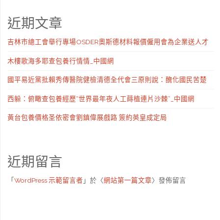
近期文章
吉林市總工會舉行專場OSDER奧斯德材料報價僱用會為企業送人才
木樓歌海多耶查包養行情情_中國網
國平易近黨批賴秀傳醫院健檢清德全代會三原則說：醜化國民苦楚
西躲：俯瞰查包養經歷“世界最年夜人工蒔植連片沙棘”_中國網
黃台包養價格圣依密會劉鎮偉展戲路 簽約英皇成定局
近期留言
「
WordPress 示範留言者
」於〈
網站第一篇文章
〉發佈留言