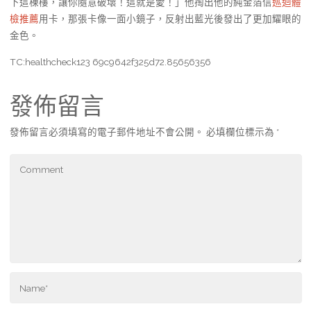
下這棟樓，讓你隨意破壞！這就是愛！」他掏出他的純金箔信
巡迴體
檢推薦
用卡，那張卡像一面小鏡子，反射出藍光後發出了更加耀眼的
金色。
TC:healthcheck123 69c9642f325d72.85656356
發佈留言
發佈留言必須填寫的電子郵件地址不會公開。
必填欄位標示為
*