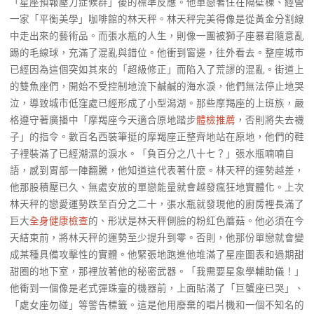
「星座預報壓力症候群」後的標準反應。他單戀著住在隔壁棟、經營
一家「平衡美學」咖啡館的林天秤。林天秤完美得像是從黃金分割線
中走出來的藝術品。而張水瓶的人生，則像一團被獅子座暴君隨意亂
踢的毛線球，充滿了混亂與錯位。他衝到窗邊，往外看去。整座城市
已經因為這個突如其來的「超級修正」而陷入了荒謬的混亂。街道上
的雙魚座們，開始不受控制地流下鹹鹹的海水淚，他們無法停止地哭
泣，導致城市低窪處已經形成了小型潟湖。那些摩羯座的上班族，嚴
格遵守著廣播中「摩羯座今天適合原地踏步
體檢推薦
，否則將失去襪
子」的指令。數百名西裝筆挺的摩羯座正整齊地站在原地，他們的鞋
子裡裝滿了已經潮濕的淚水。「負百分之八十七？」張水瓶喃喃自
語，感到胃部一陣翻騰，他知道這代表著什麼。林天秤的運勢越差，
他那股積壓已久、無處安放的單戀能量就會越發瘋狂地實體化。上次
林天秤的戀愛運勢跌至百分之二十，張水瓶就發現他的廚房裡長滿了
巨大
全身健康檢查
的、形狀是林天秤側臉的粉紅色蘑菇。他必須在今
天結束前，將林天秤的運勢至少提升到零。否則，他那份單戀就會變
成某種具備攻擊性的實體。他緊張地跑進他堆滿了星座圖表和過期甜
甜圈的地下室，那裡放著他的秘密武器。「我需要星象學輔助儀！」
他衝到一個像是老式彈珠臺的機器前，上面貼滿了「巨蟹座已哭」、
「處女座勿碰」等警告標籤。這是他用廢棄的唱片機和一個不知名的