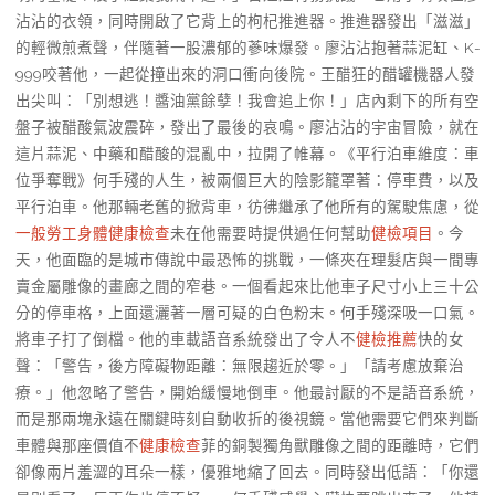
沾沾的衣領，同時開啟了它背上的枸杞推進器。推進器發出「滋滋」
的輕微煎煮聲，伴隨著一股濃郁的蔘味爆發。廖沾沾抱著蒜泥缸、K-
999咬著他，一起從撞出來的洞口衝向後院。王醋狂的醋罐機器人發
出尖叫：「別想逃！醬油黨餘孽！我會追上你！」店內剩下的所有空
盤子被醋酸氣波震碎，發出了最後的哀鳴。廖沾沾的宇宙冒險，就在
這片蒜泥、中藥和醋酸的混亂中，拉開了帷幕。《平行泊車維度：車
位爭奪戰》何手殘的人生，被兩個巨大的陰影籠罩著：停車費，以及
平行泊車。他那輛老舊的掀背車，彷彿繼承了他所有的駕駛焦慮，從
一般勞工身體健康檢查
未在他需要時提供過任何幫助
健檢項目
。今
天，他面臨的是城市傳說中最恐怖的挑戰，一條夾在理髮店與一間專
賣金屬雕像的畫廊之間的窄巷。一個看起來比他車子尺寸小上三十公
分的停車格，上面還灑著一層可疑的白色粉末。何手殘深吸一口氣。
將車子打了倒檔。他的車載語音系統發出了令人不
健檢推薦
快的女
聲：「警告，後方障礙物距離：無限趨近於零。」「請考慮放棄治
療。」他忽略了警告，開始緩慢地倒車。他最討厭的不是語音系統，
而是那兩塊永遠在關鍵時刻自動收折的後視鏡。當他需要它們來判斷
車體與那座價值不
健康檢查
菲的銅製獨角獸雕像之間的距離時，它們
卻像兩片羞澀的耳朵一樣，優雅地縮了回去。同時發出低語：「你還