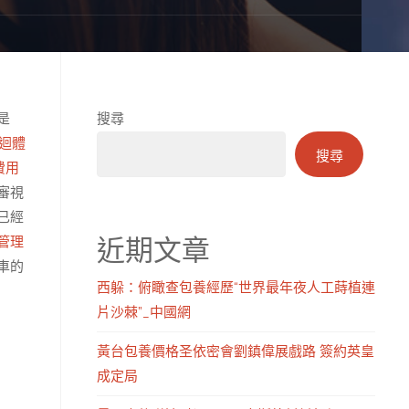
是
搜尋
迴體
搜尋
費用
審視
已經
近期文章
管理
車的
西躲：俯瞰查包養經歷“世界最年夜人工蒔植連
片沙棘”_中國網
黃台包養價格圣依密會劉鎮偉展戲路 簽約英皇
成定局