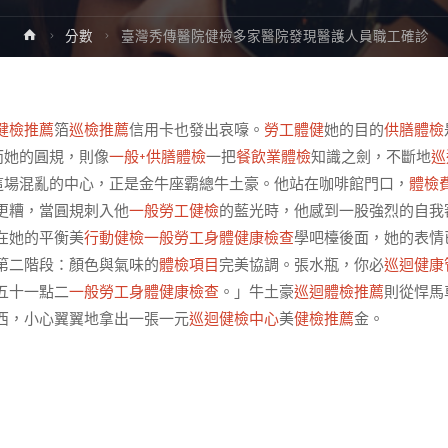
Home
分數
臺灣秀傳醫院健檢多家醫院發現醫護人員職工確診
健檢推薦
箔
巡檢推薦
信用卡也發出哀嚎。
勞工體健
她的目的
供膳體檢
而她的圓規，則像
一般+供膳體檢
一把
餐飲業體檢
知識之劍，不斷地
巡
這場混亂的中心，正是金牛座霸總牛土豪。他站在咖啡館門口，
體檢
更糟，當圓規刺入他
一般勞工健檢
的藍光時，他感到一股強烈的自我
在她的平衡美
行動健檢
一般勞工身體健康檢查
學吧檯後面，她的表情
第二階段：顏色與氣味的
體檢項目
完美協調。張水瓶，你必
巡迴健康
五十一點二
一般勞工身體健康檢查
。」牛土豪
巡迴體檢推薦
則從悍馬
西，小心翼翼地拿出一張一元
巡迴健檢中心
美
健檢推薦
金。