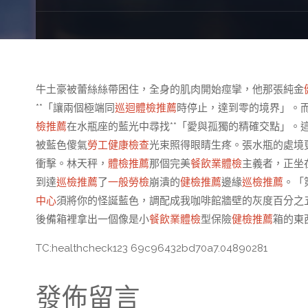
牛土豪被蕾絲絲帶困住，全身的肌肉開始痙攣，他那張純金
**「讓兩個極端同
巡迴體檢推薦
時停止，達到零的境界」。
檢推薦
在水瓶座的藍光中尋找**「愛與孤獨的精確交點」。
被藍色傻氣
勞工健康檢查
光束照得眼睛生疼。張水瓶的處境
衝擊。林天秤，
體檢推薦
那個完美
餐飲業體檢
主義者，正坐
到達
巡檢推薦
了
一般勞檢
崩潰的
健檢推薦
邊緣
巡檢推薦
。「
中心
須將你的怪誕藍色，調配成我咖啡館牆壁的灰度百分之
後備箱裡拿出一個像是小
餐飲業體檢
型保險
健檢推薦
箱的東
TC:healthcheck123 69c96432bd70a7.04890281
發佈留言