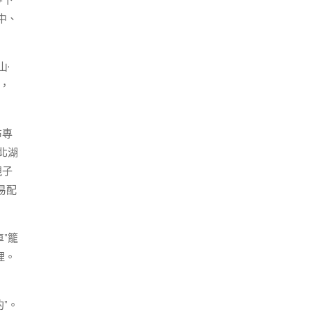
零下
中、
·
塊，
布專
北湖
親子
易配
”籠
理。
”。