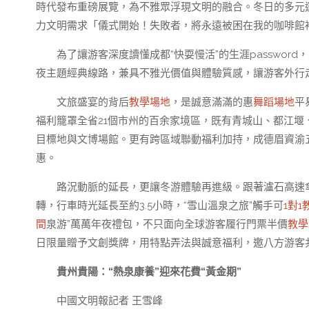
時代發布重磅展覽，為不雅眾浮現文明的融合。冬日的多元
力文明需求「儀式開始！失敗者，將永遠被困在我的咖啡館
為了讓游客深度讀懂成都“快耍慢活”的生涯passwor
夜主題經典線路，兼具不雅光價值與體驗質感，讓游客外行
文旅盛宴的背后
教學場地
，是誠意滿滿的惠
舞蹈場地
平
福利籠罩全省21個市州的百余家境區，既有青城山、都江堰
目標地與文博場館。更有跨區域聯動福利加持，成德眉資渝五
惠。
路況動脈的延長，更讓冬游體驗再進級。跟著瀘石高速
轉，行車時光延長至約3.5小時，“雪山溫泉之旅”觸手可
1對1
間
泉游”萬萬年夜禮包，不只面向全球游客履行門票半價
教學
日限量贈予文創獎牌，用特點弄法與誠意福利，邀八方游客
貴州貴陽：“熱泉康養”迎來花費“黃金期”
中國文明報記者 王雪峰