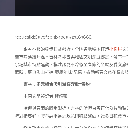
requestId:6970fbc9b40095.23163668.
跟著春節的腳步日益鄰近，全國各地積極打造
小樹屋
文
費市場連續升溫。吉林將冰雪與地區文明深度綁定，發布一
余場城市特點運動，構建起籠罩冷假至春節的全齡友愛文旅
體驗；廣東佛山打造“專屬年味”記憶，撬動新春文旅花費市
吉林：多元組合吸引游客奔赴“雪約”
中國文明報記者 程俁薇
冷假與春節的腳步漸近，吉林的皚皚白雪正化為最動聽的
準對接客群、發布惠平易近政策與特點運動，讓冬日花費市