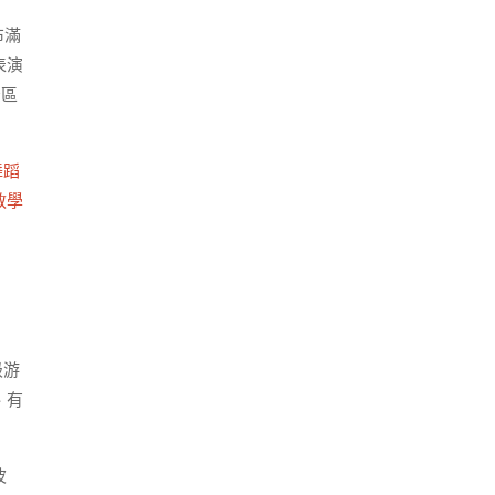
布滿
表演
景區
舞蹈
教學
級游
、有
波