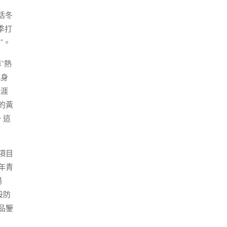
活冬
季打
”。
“熱
成身
生涯
的黃
。這
項目
年青
湯
設防
品鑒