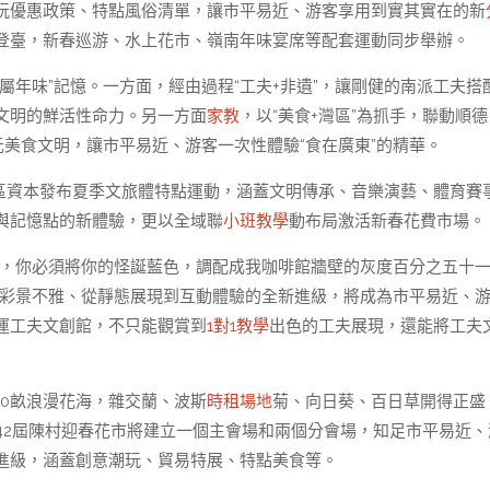
玩優惠政策、特點風俗清單，讓市平易近、游客享用到實其實在的新
登臺，新春巡游、水上花市、嶺南年味宴席等配套運動同步舉辦。
屬年味”記憶。一方面，經由過程“工夫+非遺”，讓剛健的南派工夫搭
文明的鮮活性命力。另一方面
家教
，以“美食+灣區”為抓手，聯動順
元美食文明，讓市平易近、游客一次性體驗“食在廣東”的精華。
區資本發布夏季文旅體特點運動，涵蓋文明傳承、音樂演藝、體育賽
與記憶點的新體驗，更以全域聯
小班教學
動布局激活新春花費市場。
瓶，你必須將你的怪誕藍色，調配成我咖啡館牆壁的灰度百分之五十
多彩景不雅、從靜態展現到互動體驗的全新進級，將成為市平易近、
運工夫文創館，不只能觀賞到
1對1教學
出色的工夫展現，還能將工夫
0畝浪漫花海，雜交蘭、波斯
時租場地
菊、向日葵、百日草開得正盛
第42屆陳村迎春花市將建立一個主會場和兩個分會場，知足市平易近、
進級，涵蓋創意潮玩、貿易特展、特點美食等。