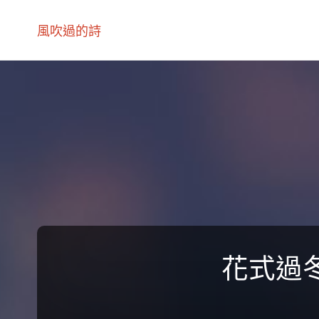
風吹過的詩
花式過