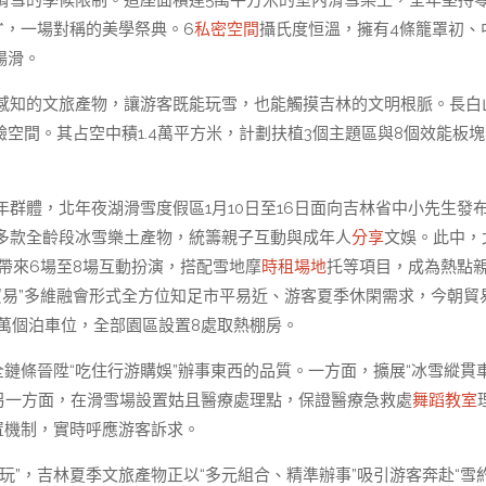
滑雪的季候限制。這座面積達5萬平方米的室內滑雪樂土，全年堅持
*，一場對稱的美學祭典。6
私密空間
攝氏度恒溫，擁有4條籠罩初、
暢滑。
感知的文旅產物，讓游客既能玩雪，也能觸摸吉林的文明根脈。長白山
驗空間。其占空中積1.4萬平方米，計劃扶植3個主題區與8個效能板
群體，北年夜湖滑雪度假區1月10日至16日面向吉林省中小先生發
多款全齡段冰雪樂土產物，統籌親子互動與成年人
分享
文娛。此中，
日帶來6場至8場互動扮演，搭配雪地摩
時租場地
托等項目，成為熱點
+貿易”多維融會形式全方位知足市平易近、游客夏季休閑需求，今朝貿
2萬個泊車位，全部園區設置8處取熱棚房。
鏈條晉陞“吃住行游購娛”辦事東西的品質。一方面，擴展“冰雪縱貫車
另一方面，在滑雪場設置姑且醫療處理點，保證醫療急救處
舞蹈教室
置機制，實時呼應游客訴求。
域暢玩”，吉林夏季文旅產物正以“多元組合、精準辦事”吸引游客奔赴“雪約