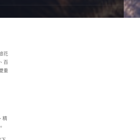
旅花
、百
雙重
、精
。