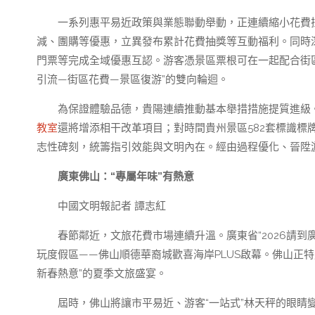
一系列惠平易近政策與業態聯動舉動，正連續縮小花費拉
減、團購等優惠，立異發布累計花費抽獎等互動福利。同時
門票等完成全域優惠互認。游客憑景區票根可在一起配合街
引流—街區花費—景區復游”的雙向輪迴。
為保證體驗品德，貴陽連續推動基本舉措措施提質進級。2
教室
還將增添相干改革項目；對時間貴州景區582套標識標
志性碑刻，統籌指引效能與文明內在。經由過程優化、晉陞
廣東佛山：“專屬年味”有熱意
中國文明報記者 譚志紅
春節鄰近，文旅花費市場連續升溫。廣東省“2026請到
玩度假區——佛山順德華裔城歡喜海岸PLUS啟幕。佛山正
新春熱意”的夏季文旅盛宴。
屆時，佛山將讓市平易近、游客“一站式”林天秤的眼