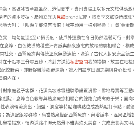
涌動，高坡冰雪童趣盎然……這個夏季，貴州貴陽正以多元文旅供應激
精準的資本發掘、產物立異與
見證
brand賦能，將夏季文旅從傳統旺
地大叫：「眼淚？那沒有市值！我寧願用一棟別墅換！」費“黃金期
異。均勻氣溫5至12攝氏度，使戶外運動在冬日仍然溫馨可行。對準
：在息烽，白色教導的穩重汗青感與熱泉療愈的放松體驗相聯合，構
將休閑社交、西醫療愈與傳統溫泉無縫連接，逢迎了古代人對安康品德
時在十點零三分零五秒，將對方送給
私密空間
我的禮物，放置在吧檯
搭配挖野菜、郊野捉雞等鄉野運動，讓人們盡享田園之樂與身心松弛
的價值內在。
針對家庭親子客群，花溪高坡冰雪體驗季設置滑雪、雪地尋寶等互動
泉戲院，息烽白色教導與熱泉療愈相聯合的線路完成寓教于樂；面向
營業性表演輪流演出，絕壁、洞窟等特點咖啡點位成為熱點打卡點，酸
情；為適配銀發群體，烏當熱泉搭配西醫療愈、藥浴辦事，溫泉區增
化舉措措施，慢游道路串聯天然景不雅與炊火美食，完成康養與文明