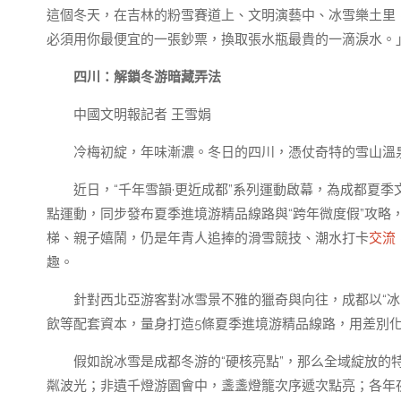
這個冬天，在吉林的粉雪賽道上、文明演藝中、冰雪樂土里
必須用你最便宜的一張鈔票，換取張水瓶最貴的一滴淚水。
四川：解鎖冬游暗藏弄法
中國文明報記者 王雪娟
冷梅初綻，年味漸濃。冬日的四川，憑仗奇特的雪山溫
近日，“千年雪韻·更近成都”系列運動啟幕，為成都夏
點運動，同步發布夏季進境游精品線路與“跨年微度假”攻略
梯、親子嬉鬧，仍是年青人追捧的滑雪競技、潮水打卡
交流
趣。
針對西北亞游客對冰雪景不雅的獵奇與向往，成都以“冰
飲等配套資本，量身打造5條夏季進境游精品線路，用差別
假如說冰雪是成都冬游的“硬核亮點”，那么全域綻放的
粼波光；非遺千燈游園會中，盞盞燈籠次序遞次點亮；各年