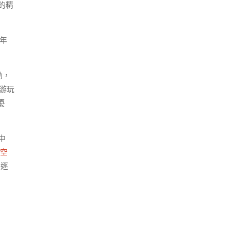
的精
七年
動，
游玩
優
中
空
，逐