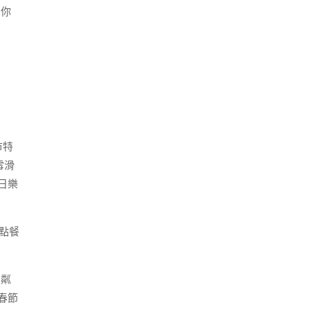
，你
市特
雪滑
日樂
點餐
開粼
春節