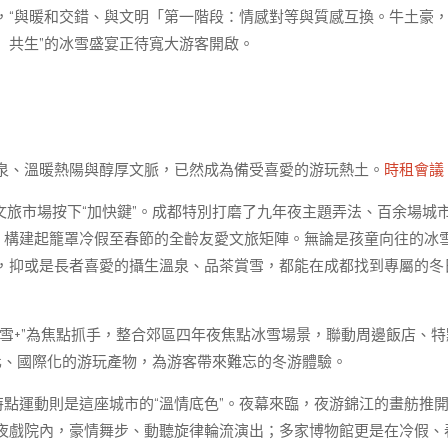
，“與暖和交錯、與文明「第一階段：情感對等與質感互換。牛土豪
」共生”的冰雪盛宴正待寬大游客開啟。
泉、溫暖熱陽與醇厚文脈，已然成為備受喜愛的游玩熱土。
時租會議
季文旅市場按下“加快鍵”。成都特別打磨了九年夜主題弄法、百余場城
，構建起籠罩冷假至春節的全齡友愛文旅矩陣。無論是孩童向往的冰
，抑或是長者喜愛的攝生溫泉、品茶賞雪，都能在成都找到專屬的冬
雪+”為焦點抓手，整合郊區四年夜焦點冰雪場景，聯動周邊飯店、特
化、國際化的游玩產物，為游客帶來難忘的冬游體驗。
特點運動則是這座城市的“溫情底色”。夜幕來臨，夜游錦江的畫舫推
夜戲院內，豪情舞步、動聽旋律輪流演出；多家博物館更是在冷假、