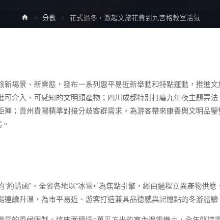
Home
分數
花式過冬，激起文旅花費到九宮格教室活氣
旅新場景、新業態，發布一系列惠平易近新舉動和特點運動，推進文
批可介入、可感知的文明類產物；四川成都特別打磨九年夜主題弄法
矩陣；貴州貴陽精準對接分歧客群需求，為游客帶來康養與文明品鑒
場。
“約請函”。全省各地以“冰雪+”為焦點引擎，經由過程立異產物供應
場連續升溫，為市平易近、游客打造兼具品德感與記憶點的冬游體驗