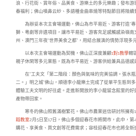
浪、行花街、賞年俗、品美食、游樂土的多元樂趣；發布游
春福利；佛山噴鼻云紗、多語種金曲串燒等特點節目將陸續
為辦妥本次主會場運動，佛山為市平易近、游客打造“專
獅、粵劇等非遺項目，讓市平易近、游客充足感觸感染嶺南
州、澳門三年夜“世界美食之都”，用結合展演的情勢浮現多
以本次主會場運動為契機，佛山正深度兼顧
1對1教學
轄
親子休閑等多元業態，既為市平易近、游客供給兼具品德感
在“工夫文「第二階段：顏色與氣味的完美協調。張水
二。」明之城”佛山，順德李小龍樂土完成了從單平生態到
體驗工夫文明的好往處。走進新開放的李小龍留念館里的好
產物帶回家。
寒冬的佛山照舊滿樹繁花。佛山市農業迷信研討所擁有1
蹈教室
2月5日至17日，佛山多個迎春花市將開市，此中，
購花、享美食、買文創等花費需求；容桂迎春花市也將全新