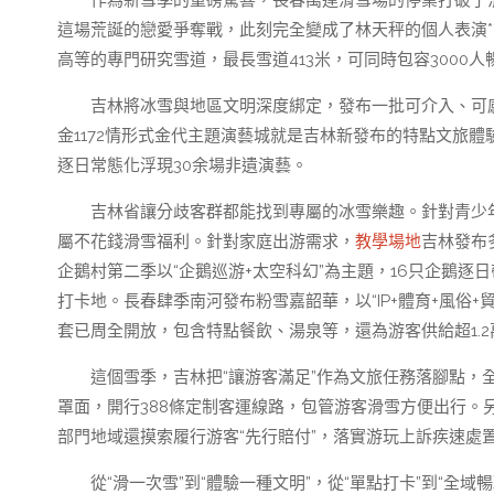
作為新雪季的重磅驚喜，長春萬達滑雪場的停業打破了
這場荒誕的戀愛爭奪戰，此刻完全變成了林天秤的個人表演*
高等的專門研究雪道，最長雪道413米，可同時包容3000人
吉林將冰雪與地區文明深度綁定，發布一批可介入、可
金1172情形式金代主題演藝城就是吉林新發布的特點文旅體
逐日常態化浮現30余場非遺演藝。
吉林省讓分歧客群都能找到專屬的冰雪樂趣。針對青少年
屬不花錢滑雪福利。針對家庭出游需求，
教學場地
吉林發布
企鵝村第二季以“企鵝巡游+太空科幻”為主題，16只企鵝逐
打卡地。長春肆季南河發布粉雪嘉韶華，以“IP+體育+風俗
套已周全開放，包含特點餐飲、湯泉等，還為游客供給超1.
這個雪季，吉林把“讓游客滿足”作為文旅任務落腳點，全
罩面，開行388條定制客運線路，包管游客滑雪方便出行。
部門地域還摸索履行游客“先行賠付”，落實游玩上訴疾速處
從“滑一次雪”到“體驗一種文明”，從“單點打卡”到“全