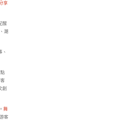
分享
配醒
德、潮
事、
一點
游客
文創
。
舞
游客