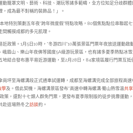
運動籠罩文明、藝術、科技、潮玩等諸多範疇，全方位知足分歧群體
裡，成為最不對稱的裝飾品！」。
d，本地特別策劃五年夜“跨年微度假”特點攻略，80個焦點點位串聯起
走間觸摸成都的多元肌理。
易近政策。1月5日10時，“冬游四川”10萬張景區門票年夜放送運動啟
、峨眉山、樂山年夜佛等國度5A級游玩景區，也有諸多夏季熱點冰雪
地結合發布惠平易近游運動，至2月28日，84家境區履行門票互抵
傘崗坪至海螺溝段正式通車試運轉，成都至海螺溝完成全部旅程高速
教學
及。借此契機，海螺溝景區發布“高速中轉海螺溝·蜀山熱雪溫
共享
政策，還對十七類人群免門票，更發布夏季限制版的徒步挑釁運動
共赴這場熱冬之
訪談
約。