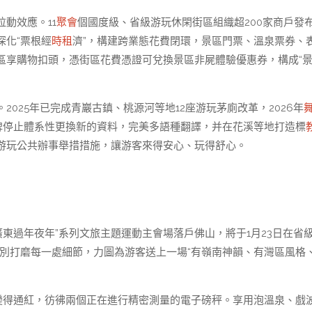
動效應。11
聚會
個國度級、省級游玩休閑街區組織超200家商戶發
深化“票根經
時租
濟”，構建跨業態花費閉環，景區門票、溫泉票券、
區享購物扣頭，憑街區花費憑證可兌換景區非屍體驗優惠券，構成“
025年已完成青巖古鎮、桃源河等地12座游玩茅廁改革，2026年
牌停止體系性更換新的資料，完美多語種翻譯，并在花溪等地打造標
游玩公共辦事舉措措施，讓游客來得安心、玩得舒心。
廣東過年夜年”系列文旅主題運動主會場落戶佛山，將于1月23日在省
特別打磨每一處細節，力圖為游客送上一場“有嶺南神韻、有灣區風格
睛變得通紅，彷彿兩個正在進行精密測量的電子磅秤。享用泡溫泉、戲