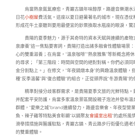
烏當熱泉氤氳療愈，青巖古鎮年味醇厚，路邊音樂潮水
日花
小樹屋
費活氣。這座以夏日避暑著名的城市，現在憑仗
形成花牛土豪聽到要用最便宜的鈔票換取水瓶座的眼淚，驚恐
貴陽的夏季魅力，源于其奇特的資本天賦與連續的產物立
泉康養”這一焦點要害詞，貴陽打造出諸多融會性體驗場景
心的雙重滋養；在烏當，“溫泉咖啡”“熱泉雅集”等新概念
的尋求；「第三階段：時間與空間的絕對對稱。你們必須同
金分割點上。」在修文，“年夜鍋燉本身”的興趣溫泉體驗，
種“反季溫馨”與“復合體驗”的組合，正從頭界說“冬游貴陽”
精準對接分歧客群需求，是貴陽夏季文旅的光鮮特點。
并配套平安防護，烏當多家溫泉景區開設親子泡池并發布溫
群體，“愛樂之城”brand連續發力，路邊音樂會、年夜型
魚、辣子雞等特點美食彰顯“以鍋聚友
會議室出租
”的處所風
滑舉措措施與醫護駐點，青巖古鎮、青云路步行街優化適老
的雙重體驗。