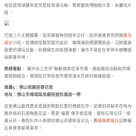
地從荔灣湖擴年夜至荔枝灣涌沿線、粵劇藝術博物館片區、永慶坊片
區。
打造三片主題闤闠，從高雅器物到過年公仔，從非遺美食到西關
豪宅
設計
小吃，從傳統技藝到當代設計……琳瑯滿目標闤闠商品，沉醉親身
經歷的潮玩互動，妙趣橫生的街頭演藝，讓市平易近在參與中感觸感
染新春年味。
熱辣看點：
“廣州水上花市”聯動嶺南花草市場，通過風俗活動和市場
產銷相結合，實現從花草批發市場到濱水花岸的無縫銜接。
推薦5：
佛山祖廟迎春花街
地址：佛山市禪城區祖廟街道松風路一帶
這是佛山最具歷史底蘊和焦點位置的傳統花市。這里的特點年花有內
植年桔的石灣陶藝花盆、寄意“福壽”佛手柑盆栽，還有石灣公仔、噴
鼻云紗、春色扎作小馬燈的佛山非遺和盲公丸、應
綠裝修設計
記鮮蝦
云吞速食裝等美食。