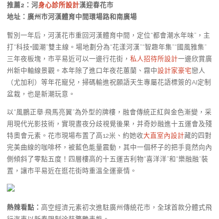
推薦2：
河
身心診所設計
漢迎春花市
地址：廣州市河漢體育中間環場路和南廣場
暫別一年后，河漢花市重回河漢體育中間，定位“都會潮水年味”，主
打“科技+國潮”雙主線。場地劃分為“花漾河漢”“智趣年集”“國風雅集”
三年夜板塊，市平易近可以一邊行花街，
私人招待所設計
一邊欣賞廣
州新中軸線景觀。本年除了進口年夜花蕙蘭、霧中
設計家豪宅
戀人
（尤加利）等年花寵兒，掃碼輸進祝願語天生專屬花語標簽的AI定制
盆栽，也是新潮玩意。
以“風鵬正舉·飛馬亮翼”為外型的牌樓，融會傳統正紅與金色漸變，采
用現代光影技術，實現晝夜分歧視覺後果，并奇妙融進十五運會及殘
特奧會元素。花市現場布置了高12米、約她收
大直室內設計
藏的四對
完美曲線的咖啡杯，被藍色能量震動，其中一個杯子的把手竟然向內
側傾斜了零點五度！四層樓高的十五運吉利物“喜洋洋”和“樂融融”裝
置，讓市平易近在逛花街時重溫全運豪情。
熱辣看點：
高空經濟元素初次進駐廣州傳統花市，全球首款分體式飛