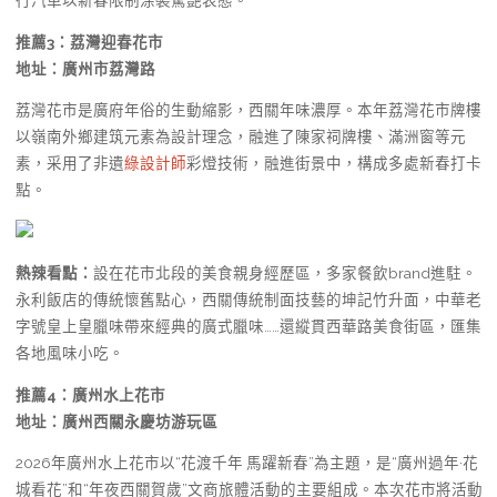
行汽車以新春限制涂裝驚艷表態。
推薦3：
荔灣迎春花市
地址：廣州市荔灣路
荔灣花市是廣府年俗的生動縮影，西關年味濃厚。本年荔灣花市牌樓
以嶺南外鄉建筑元素為設計理念，融進了陳家祠牌樓、滿洲窗等元
素，采用了非遺
綠設計師
彩燈技術，融進街景中，構成多處新春打卡
點。
熱辣看點：
設在花市北段的美食親身經歷區，多家餐飲brand進駐。
永利飯店的傳統懷舊點心，西關傳統制面技藝的坤記竹升面，中華老
字號皇上皇臘味帶來經典的廣式臘味……還縱貫西華路美食街區，匯集
各地風味小吃。
推薦4：
廣州水上花市
地址：廣州西關永慶坊游玩區
2026年廣州水上花市以“花渡千年 馬躍新春”為主題，是“廣州過年·花
城看花”和“年夜西關賀歲”文商旅體活動的主要組成。本次花市將活動