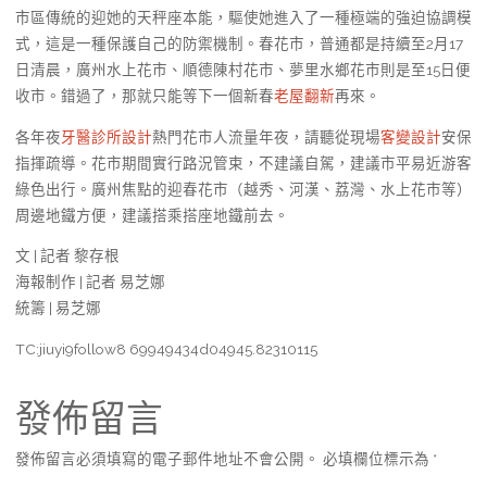
市區傳統的迎她的天秤座本能，驅使她進入了一種極端的強迫協調模
式，這是一種保護自己的防禦機制。春花市，普通都是持續至2月17
日清晨，廣州水上花市、順德陳村花市、夢里水鄉花市則是至15日便
收市。錯過了，那就只能等下一個新春
老屋翻新
再來。
各年夜
牙醫診所設計
熱門花市人流量年夜，請聽從現場
客變設計
安保
指揮疏導。花市期間實行路況管束，不建議自駕，建議市平易近游客
綠色出行。廣州焦點的迎春花市（越秀、河漢、荔灣、水上花市等）
周邊地鐵方便，建議搭乘搭座地鐵前去。
文 | 記者 黎存根
海報制作 | 記者 易芝娜
統籌 | 易芝娜
TC:jiuyi9follow8 69949434d04945.82310115
發佈留言
發佈留言必須填寫的電子郵件地址不會公開。
必填欄位標示為
*