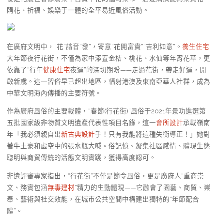
購花、祈福、娛樂于一體的全平易近風俗活動。
在廣府文明中，“花”諧音“發”，寄意“花開富貴”“吉利如意”。
養生住宅
大年節夜行花街，不僅為家中添置金桔、桃花、水仙等年宵花草，更
依靠了“行年
健康住宅
夜運”的深切期盼——走過花街，帶走好運，開
啟新歲。這一習俗早已超出地區，輻射港澳及東南亞華人社群，成為
中華文明海內傳播的主要符號。
作為廣府風俗的主要載體，“春節(行花街)”風俗于2021年景功進選第
五批國家級非物質文明遺產代表性項目名錄，這一
會所設計
承載嶺南
年「我必須親自出
新古典設計
手！只有我能將這種失衡導正！」她對
著牛土豪和虛空中的張水瓶大喊。俗記憶、凝集社區感情、體現生態
聰明與商貿傳統的活態文明實踐，獲得高度認可。
非遺評審專家指出，“行花街”不僅是節令風俗，更是廣府人“重商崇
文、務實包涵
無毒建材
”精力的生動體現——它融會了園藝、商貿、崇
奉、藝術與社交效能，在城市公共空間中構建出獨特的“年節配合
體”。