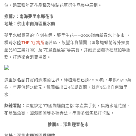
位，過萬種年宵花品種及特點花草衍生品集中展銷。
推薦7：
南海夢里水鄉花市
地址：佛山市南海區里水鎮
夢里水鄉景區的“立刻有鯉・夢里生花——2026嶺南新春水上花市”，
橫跨水陸
THE R3 寓所
兩片區，設豐年貨闤闠（匯聚蝴蝶蘭等外鄉農
產品和工業好物）及“花鳥蟲魚宴”等美食，并融進國潮祈福旅拍等服
務，打造復合消費場景。
這里是名副其實的蝴蝶蘭世界，種植規模已達4000畝，年供6500萬
株、年產值超13億元。我國每出口4盆蝴蝶蘭，就有3盆出自南海里
水。
熱辣看點：
深度綁定“中國蝴蝶蘭之都”等產業手刺，集結水陸花燈、
花鳥蟲魚宴、國潮闤闠等多種弄法，串聯多個焦點打卡點。
推薦8：
深圳迎春花市
地址：深圳市羅湖區愛國路