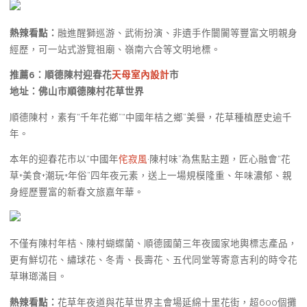
熱辣看點：
融進醒獅巡游、武術扮演、非遺手作闤闠等豐富文明親身
經歷，可一站式游覽祖廟、嶺南六合等文明地標。
推薦6：
順德陳村迎春花
天母室內設計
市
地址：佛山市順德陳村花草世界
順德陳村，素有“千年花鄉”“中國年桔之鄉”美譽，花草種植歷史逾千
年。
本年的迎春花市以“中國年
侘寂風
·陳村味”為焦點主題，匠心融會“花
草+美食+潮玩+年俗”四年夜元素，送上一場規模隆重、年味濃郁、親
身經歷豐富的新春文旅嘉年華。
不僅有陳村年桔、陳村蝴蝶蘭、順德國蘭三年夜國家地輿標志產品，
更有鮮切花、繡球花、冬青、長壽花、五代同堂等寄意吉利的時令花
草琳瑯滿目。
熱辣看點：
花草年夜道與花草世界主會場延綿十里花街，超600個攤