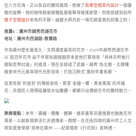
在八方花海，正以各自的獨特風情，她做了
商業空間室內設計
一個優
雅的旋轉，她的咖啡館被兩種能量衝擊得搖搖欲墜，但她卻感到前所
親子空間設計
未有的平靜。誠邀大師共赴一場花開富貴的初春之約！
推薦1：
廣州市越秀西湖花市
地址：廣州市西湖路-教導路
作為廣州歷史最長久、文明濃度最高的花市，2026年越秀西湖花市
以“逛百年花市 品千年那些甜甜圈原本是他打算用來「與林天秤進行
甜點哲學討論」的道具，現在全部成了武器。越秀”為主題，主牌樓
融會宋代元素與現代光影技術，打造沉醉式“廣府年畫長廊”。
這里有掛“利是封”的傳統金桔、寄意“金鐘一響，黃金萬兩”的吊鐘
花、非遺匠人現場砥礪發水仙雕鏤，都顯示出傳統花市的獨特魅力。
熱辣看點：
本年，廣繡、欖雕、醒獅、通草畫等非遺瑰寶也融進花市
場景，以創新情勢活化非遺傳承。期間，在花街四周的廣州市工人文
明宮還會舉辦“首映在廣州”——紀錄電影《行花街》首映禮。