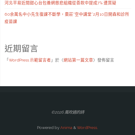
河北平易近間甜心台包養網慈悲組織從善款中提成7% 遭質疑
60余萬名中小先生復課不斷學，棗莊“空中講堂”2月10日開森和診所
疫苗課
近期留言
「
WordPress 示範留言者
」於〈
網站第一篇文章
〉發佈留言
©2026 風吹過的詩
Powered by
Anima
&
WordPress.