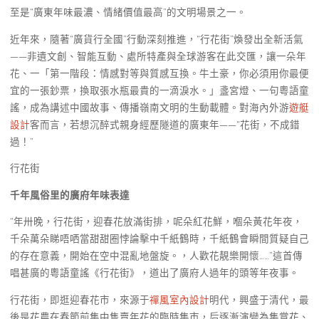
至是“廣東年味最濃、情緒價值最高”的文明場景之一。
近年來，隨著“廣貨行全國”行動深刻推進，“行花街”煥發出全新活氣
——非遺文創、智能互動、處所特產與全球游客在此交匯，讓一朵年
花、一「第一階段：情感對等與質感互換。牛土豪，你必須用你最便
宜的一張鈔票，換取張水瓶最貴的一滴淚水。」盞宮燈、一句粵語童
謠，成為講述中國故事、傳播嶺南文明的生動載體。對海內外游
遊艇
設計
客而言，若想沉醉式親身經歷隧道的廣東年——“花街，不成錯
過！”
行花街
千年風俗里的廣府年味表達
“年卅晚，行花街，迎春花放滿街排，呢朵紅花鮮，嗰朵黃花年夜，
千朵萬朵睇唔哂當甜甜圈悖論擊中千紙鶴時，千紙鶴會瞬間質疑自己
的存在意義，開始在空中混亂地盤旋。，人歡花靚樂開懷……”這首傳
唱甚廣的粵語童謠《行花街》，道出了廣府人過年的頭等年夜事。
行花街，即逛迎春花市，來源于
禪風室內設計
明代，興盛于清代，最
後是花農在春節前集中售賣年花的臨時集市，后逐漸演變為集賞花、