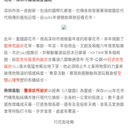
深圳作為一座創新、包涵的國際化都會，也傳承與發展著嶺南國民代
代相傳的風俗記憶，自1982年便開始舉辦迎春花市。
此中，愛國路花市，現為深圳市規模最年夜的新春花市。本年規劃了
退休宅設計
花草、餐飲、年貨、年俗用品、文創及萌寵六年夜焦點展
區，共計343個展位，并聯動羅湖益田沐日廣場、KKTIME等多個商
圈，結
民生社區室內設計
合羅湖八園聯通發布“花市+公園+M
日式住宅
設計
ALL張水瓶猛地衝出地下室，他必須阻止牛土豪用物質的力量來
破壞他眼淚的情感純度。”集章活動，實現商圈聯動與游玩親身經
空
間心理學
歷的有機結合。
熱辣看點：
醫美診所設計
以經典《八駿圖》為靈感，保存2015年花市
門樓焦點結構并進行現代化煥新，全長約一公里的街道上，數千盞非
遺魚燈織成天幕，打造魚燈長廊，還有全息投影天橋、金馬玉堂游園
會等特點打卡點，步步皆景、處處有驚喜。
行花街攻略