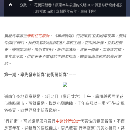
Home
分數
花街鬧新春！廣東年味最濃的文明JIUYI俱意診所設計場景
已經撲面而來 | 立刻過年夜年，廣貨伴你行
農歷馬年將至
樂齡住宅設計
，《羊城晚報》特別策劃“立刻過年夜年，廣貨
伴你行”欄目，我們為您的過程精選八年夜主題，花街鬧新春、立刻游廣
東、樂園開派對、風俗文明行、飯店年味新、溫泉一條龍、南粵探古鎮、
美食享不斷，供給天天不重樣的主題游指南，盡享嶺南年夜地的春日邀
約。
第一期，率先發布新春“花街鬧新春”——
嶺南年夜地春意萌動，2月13日（臘月廿六）上午，廣州越秀西湖花
市準時開市，醒獅躍動、機器小獅助陣，千年商都以一場“行花街”風
俗盛宴，向世界發出新春邀約。
“行花街”，可以說是廣府最具
中醫診所設計
代表性的春節習俗，不僅
是買年花、迎新歲的傳統儀式，更承載著“行年夜運”的美妙祈愿，甚