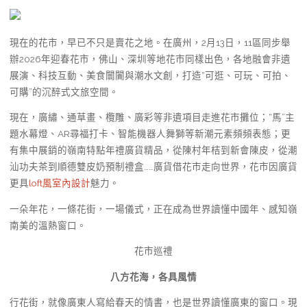
現在的花市，早已不只是賣花之地。在廣州，2月13日，11區同步舉
辦2026年迎春花市，佛山、深圳等地花市同樣出色，各地融會非遺
展演、科技互動、美食闤闠與潮水文創，打造“可逛、可玩、可拍、
可購”的沉醉式文旅空間。
現在，廣繡、通草畫、欖雕、廣彩等非遺項目走進花市攤位；“馬”主
題水幕燈、AR尋福打卡、智能機器人舞獅等新潮元素頻頻表態；更
有集中展銷的嶺南特點年禮廣貨精品，從陳村年桔到新會陳皮，從潮
汕功夫茶到順德雙皮奶預制禮盒……廣貨借花市走向世界，花市因廣貨
更具
loft風室內設計
魅力。
一朵年花，一條花街，一場儀式，正在成為世界讀懂中國年、感知嶺
南美的溫熱窗口。
花市巡禮
八方花海，各具風情
行花街，就像廣東人寫給春天的情書，也是世界讀懂廣東的窗口。現