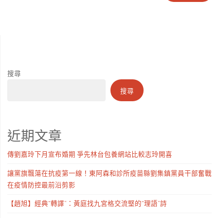
搜尋
搜尋
近期文章
傳劉嘉玲下月宣布婚期 爭先林台包養網站比較志玲開喜
讓黨旗飄蕩在抗疫第一線！東阿森和診所疫苗縣劉集鎮黨員干部奮戰
在疫情防控最前沿剪影
【趙旭】經典“轉譯”：黃庭找九宮格交流堅的“理語”詩