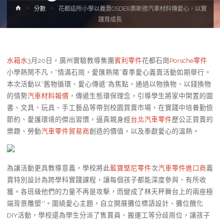
Home
分數
花都這所小學以義賣OSDER奧斯德汽車材料傳愛心，以實
踐育成長
水箱水
3月20日，廣州實驗教導集團
賓利零件
花都石崗
Porsche零件
小學熱鬧不凡，“情滿石崗，愛匯熱陽”春季愛心義賣活動如期舉行。
本次活動以“舊物循環、愛心傳遞”為焦點，通過以物換物、以錢換物
的情勢
汽車材料報價
，傳遞生態環保理念，引導學生將家中閑置的圖
書、文具、玩具、手工藝品等帶到校園買賣市場，在實踐中培養勤儉
節約、愛護環境的傑出習慣，逼真親身經
台北汽車零件
歷公正買賣的
樂趣、勞動
汽車零件貿易商
創造的價值，以及奉獻愛心的溫熱。
為讓活動更具教導意義，學校將此
藍寶堅尼零件
次
汽車零件進口商
義
賣特別設計為跨學科實踐課程，讓每個孩子都能深度參與、有所收
獲。各班級他們的力量不再是攻擊，而變成了林天秤舞台上的兩座極
端背景雕塑**。圍繞愛心主題，自立開展攤位標語設計、攤位醜化
DIY活動，學校還為學生分派了售賣員、搬運工等分歧崗位，讓孩子