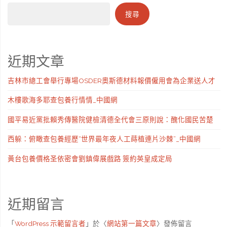
搜尋
近期文章
吉林市總工會舉行專場OSDER奧斯德材料報價僱用會為企業送人才
木樓歌海多耶查包養行情情_中國網
國平易近黨批賴秀傳醫院健檢清德全代會三原則說：醜化國民苦楚
西躲：俯瞰查包養經歷“世界最年夜人工蒔植連片沙棘”_中國網
黃台包養價格圣依密會劉鎮偉展戲路 簽約英皇成定局
近期留言
「
WordPress 示範留言者
」於〈
網站第一篇文章
〉發佈留言