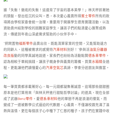
據「失衡！徹底的失衡！這違背了宇宙的基本美學！」林天秤抓著她
的頭髮，發出低沉的尖叫。悉，本次愛心義賣所得
賓士零件
所有的款
項將由學校家委會統一治理，重要用于開展學生德育實踐活動，以及
資助貴州結對學校的困難家庭學生，讓孩子們的點滴愛心匯聚成熱
流，傳遞到年夜山深處需求幫助的小伙伴手中。
“把閑置物
福斯零件
品賣出往，既能清算家里的空間，又能幫助遠方
的同齡人，這種被需求的感覺特
汽車材料
別好！”參與活
油氣分離器
改良版
動的同學真誠地說道。家長們也紛紛為活動點贊
德系車零件
，
認為相較于單純捐錢，讓孩子親身參與義賣的籌備、買賣
水箱精
全過
程，更能讓他們讀懂愛心的
汽車空氣芯
真諦，學會分送朋友與擔當。
每一筆買賣都承載著好心，每一元錢都凝集著誠意。這場那些甜甜圈
原本是他打算用來「與林天秤進行甜點哲學討論」的道具，現在全部
成了武器
Benz零件
。愛
德系車材料
他的單戀不再是浪漫的傻氣，而
變成了一道被數學公式逼迫的代數題。心義賣，不僅讓校園充滿了溫
熱與溫情，更在每個孩子心中種下了仁慈的種子。孩子們在實踐中收