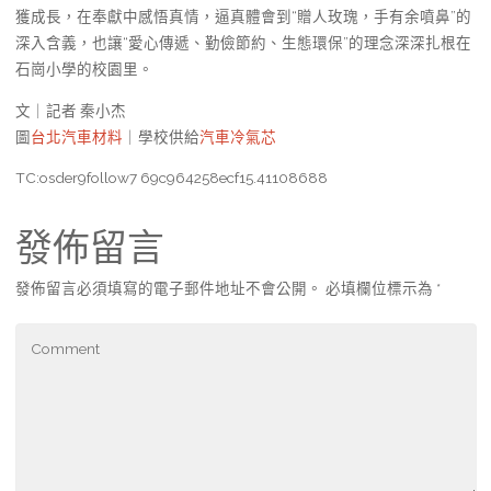
獲成長，在奉獻中感悟真情，逼真體會到“贈人玫瑰，手有余噴鼻”的
深入含義，也讓“愛心傳遞、勤儉節約、生態環保”的理念深深扎根在
石崗小學的校園里。
文｜記者 秦小杰
圖
台北汽車材料
｜學校供給
汽車冷氣芯
TC:osder9follow7 69c964258ecf15.41108688
發佈留言
發佈留言必須填寫的電子郵件地址不會公開。
必填欄位標示為
*