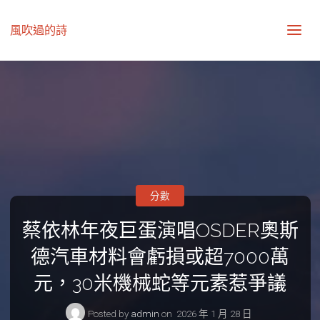
風吹過的詩
分數
蔡依林年夜巨蛋演唱OSDER奧斯
德汽車材料會虧損或超7000萬
元，30米機械蛇等元素惹爭議
Posted by
admin
on
2026 年 1 月 28 日