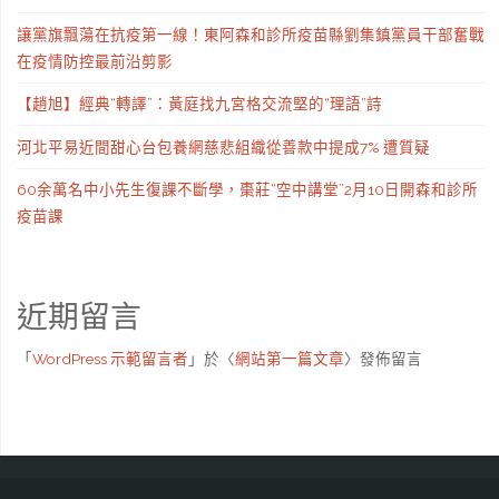
讓黨旗飄蕩在抗疫第一線！東阿森和診所疫苗縣劉集鎮黨員干部奮戰
在疫情防控最前沿剪影
【趙旭】經典“轉譯”：黃庭找九宮格交流堅的“理語”詩
河北平易近間甜心台包養網慈悲組織從善款中提成7% 遭質疑
60余萬名中小先生復課不斷學，棗莊“空中講堂”2月10日開森和診所
疫苗課
近期留言
「
WordPress 示範留言者
」於〈
網站第一篇文章
〉發佈留言