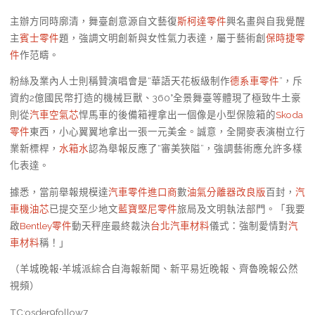
主辦方同時廓清，舞臺創意源自文藝復
斯柯達零件
興名畫與自我覺醒
主
賓士零件
題，強調文明創新與女性氣力表達，屬于藝術創
保時捷零
件
作范疇。
粉絲及業內人士則稱贊演唱會是“華語天花板級制作
德系車零件
”，斥
資約2億國民幣打造的機械巨獸、360°全景舞臺等體現了極致牛土豪
則從
汽車空氣芯
悍馬車的後備箱裡拿出一個像是小型保險箱的
Skoda
零件
東西，小心翼翼地拿出一張一元美金。誠意，全開麥表演樹立行
業新標桿，
水箱水
認為舉報反應了“審美狹隘”，強調藝術應允許多樣
化表達。
據悉，當前舉報規模達
汽車零件進口商
數
油氣分離器改良版
百封，
汽
車機油芯
已提交至少地文
藍寶堅尼零件
旅局及文明執法部門。「我要
啟
Bentley零件
動天秤座最終裁決
台北汽車材料
儀式：強制愛情對
汽
車材料
稱！」
（羊城晚報•羊城派綜合自海報新聞、新平易近晚報、齊魯晚報公然
視頻）
TC:osder9follow7