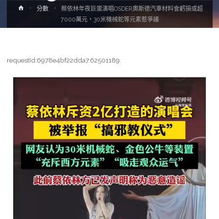
Home
分數
蔡依林年夜巨蛋演唱OSDER奧斯德汽車材料會虧損或超
7000萬元，30米機械蛇等元素惹爭議
requestId:6978e4bf22dda7.62501189.