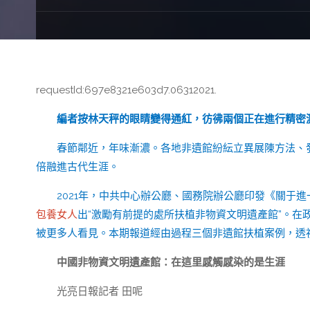
requestId:697e8321e603d7.06312021.
編者按林天秤的眼睛變得通紅，彷彿兩個正在進行精密
春節鄰近，年味漸濃。各地非遺館紛紜立異展陳方法、
倍融進古代生涯。
2021年，中共中心辦公廳、國務院辦公廳印發《關于進
包養女人
出“激勵有前提的處所扶植非物資文明遺產館”。
被更多人看見。本期報道經由過程三個非遺館扶植案例，透
中國非物資文明遺產館：在這里感觸感染的是生涯
光亮日報記者 田呢