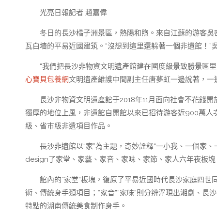
光亮日報記者 趙嘉偉
冬日的長沙橘子洲景區，熱陽和煦。來自江蘇的游客吳
瓦白墻的平易近國建筑。“沒想到這里還躲著一個非遺館！”
“我們把長沙非物資文明遺產館建在國度級景致勝景區
心寶貝包養網
文明遺產維護中間副主任唐夢虹一邊說著，一
長沙非物資文明遺產館于2018年11月面向社會不花
獨厚的地位上風，非遺館自開館以來已招待游客近900萬人
級、省市級非遺項目作品。
長沙非遺館以“家”為主題，奇妙詮釋“一小我、一個家
design了家堂、家藝、家音、家味、家節、家人六年夜板
館內的“家堂”板塊，復原了平易近國時代長沙家庭四世
術、傳統身手類項目；“家音”“家味”則分辨浮現出湘劇、
特點的湖南傳統美食制作身手。