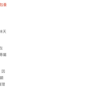
包養
林天
在
專屬
，因
顯
展理