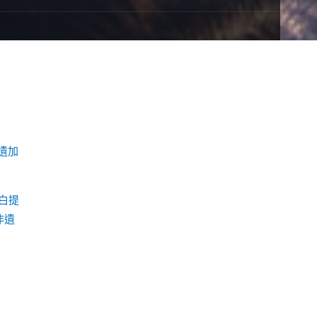
遺加
白提
非遺