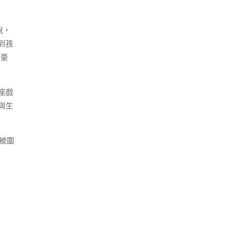
說，
到孩
土豪
座戲
與生
被圍
。