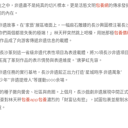
更迭之中，非遺盡不是純真的切片標本，更是活態文明
包養網
的傳承發揚
展的內在。
非遺故事。在“家藝”展區墻面上，一幅麻石雕鏤的長沙輿圖標注著長
你們兩個都是失衡的極端！」林天秤突然跳上吧檯，用她那極
包養價
作品成了向游客傳遞非遺信息的載體。
長沙篆刻這一省級非遺代表性項目為表達載體，將70項長沙非遺項
拓寬了篆刻作品的表示情勢與表達維度。”唐夢虹先容。
遺任務的實行基地，長沙非遺館正出力打造“星城時序·非遺萬象”
少年”“非遺提燈人”等運動1000余場。
遺的種子撒向黌舍、社區與商圈。上個月，長沙戲劇非遺展現中間正
土豪對林天秤
包養app
包養
濃烈的「財富佔有慾」，試圖包裹並壓制
說。