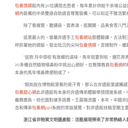
包養情婦
館內有30位講授志愿者，每年累計供給千余場公
網
內裝備的中英雙語自助語音導覽裝備，可以知足不雅浩繁
除了看展覽，聽講座、賞表演、逛闤闠、品美食等八門
這里最火的，當屬非遺手工
包養網站
藝體驗課。古法制
秤抓著她的頭髮，發出低沉的尖叫
包養情婦
。宮燈制作、螺鈿
“這款‘月中尋桂’有故鄉的滋味，馬年就要到啦，選匹
20多種自然植物噴鼻粉中挑出心頭好，在教導教員
包養網
的
本身的馬年噴鼻牌便制成了。
“假如說在博物館里看的是汗青，那么在非遺館里感觸
包養甜心網
此非遺館有本身的非遺傳承體驗舉措措施系統。中
義務擔負，但也面對諸多挑釁。王晨陽流露，本年，中國非遺
念和傳承
包養網ppt
系統的常設展覽，對非遺館扶植至關主
浙江省非物資文明遺產館：活態展現帶來了非常熱絡人