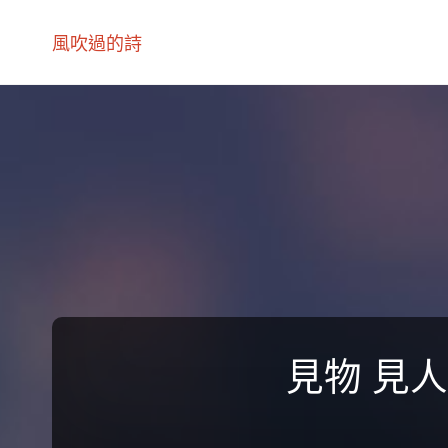
風吹過的詩
見物 見