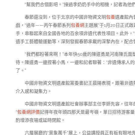
“幫我們合個影吧。”接過李奶奶手中的相機，記者為他
春節還沒到，位于北京的中國非物資文明
包養
遺產館內
戲，“過年——丙午春節系列
包養網
主題展”于1月20日正
手，串聯起來自全國各地的百余項非遺代表性項目。此外，“
遺手工藝體驗運動等，深刻發掘春節承載的深摯內在，配合
“我們都盼著來啊！”本年快50歲的陳道勇是河南陳氏
待。陳道勇一邊捏著小馬，一邊和記者聊著：“非遺傳承人
了。”
中國非物資文明遺產館黨委書記王晨陽表現，跟著非遺
介入感和凝集力。
中國非物資文明遺產館社會辦事部主任李妍先容，往年
“
包養網評價
記得年夜年頭四那天是最岑嶺，單日招待游客量
酌增添夜場或延時閉館。
六層展廳的“景象萬千”展上，公益講授員正有板有眼