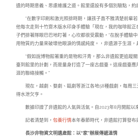
遺的時期意義、思慮維護之道。館里還設有多個別驗點，約
“在數字印刷和激光照排時期，讓孩子直不雅清楚前輩
他每次走到十竹齋木版水印身手體驗「現在，我的咖啡館正
子們排著隊眼巴巴地盯著，心坎都很受震動，“在脫手體驗中
用物質的力量來破壞他眼淚的情感純度。，非遺源于生涯，
“假如說博物館著重的是物和汗青，那么非遺館更追蹤關
臺到館里的計劃，而是量身打造了一座古戲臺。這座戲臺應
涯的聯絡接觸。”
現在，越劇、婺劇、甌劇等浙江各地58種戲劇，每周
得水泄欠亨。
數據印證了非遺館的人氣與活氣。自2023年8月開館以
記者清楚到，
包養行情
本年春節時代，非遺館打算發布
長沙非物資文明遺產館：以“家”辦展傳遞溫情