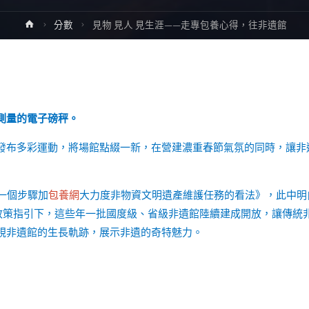
Home
分數
見物 見人 見生涯——走專包養心得，往非遺館
測量的電子磅秤。
發布多彩運動，將場館點綴一新，在營建濃重春節氣氛的同時，讓非
一個步驟加
包養網
大力度非物資文明遺產維護任務的看法》，此中明
在政策指引下，這些年一批國度級、省級非遺館陸續建成開放，讓傳統
視非遺館的生長軌跡，展示非遺的奇特魅力。