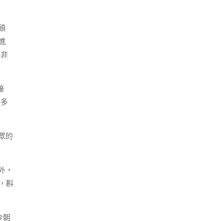
頭
進
題非
接
變多
眾的
外，
，斟
今朝