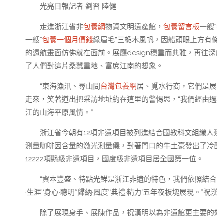
光亮日報記者 劉習 陸健
走進浙江省非
包養網
物資文明遺產館，
包養留言板
一艘
一艘“
包養一個月價錢
綠眉毛”三桅木風帆，因船頭眼上方有條
的遠航畫面仿佛就在面前。展廳design穩重而典雅，再往
了人們對這片桑蠶重地、富庶江南的想象。
“東海漁汛、尋山問
台灣包養網
居、覓水行商，它們是展
走來，笑著道出把采訪地址約在這里的警惕思，“我們經由
江的山海平原風情。”
浙江省今朝有12項非遺項目被列進結合國教科文組織人
測量咖啡因含量的激光測量儀，對著門口的牛土豪發出了冷酷的
12222項縣級非遺項目，國度級非遺項目居全國第一位。
“資本豐盛、特點光鮮是浙江非遺的特色，我們依照結合國
·生涯’‘身心·聰明’‘歸納·風度’‘典禮·精力’五年夜板塊展現。”
除了展現身手、展陳作品，祝漢明以為非遺館更主要的效