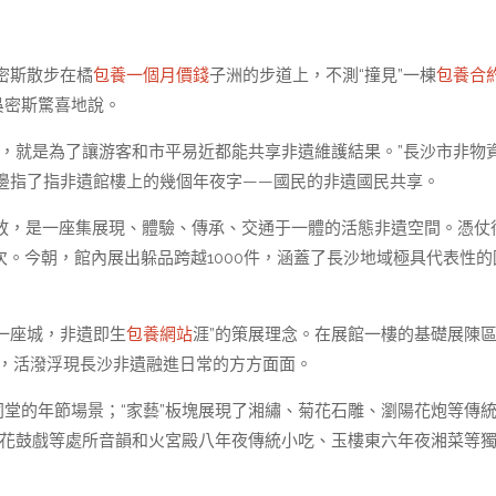
密斯散步在橘
包養一個月價錢
子洲的步道上，不測“撞見”一棟
包養合
吳密斯驚喜地說。
里，就是為了讓游客和市平易近都能共享非遺維護結果。”長沙市非物
邊指了指非遺館樓上的幾個年夜字——國民的非遺國民共享。
錢開放，是一座集展現、體驗、傳承、交通于一體的活態非遺空間。憑仗
次。今朝，館內展出躲品跨越1000件，涵蓋了長沙地域極具代表性的
、一座城，非遺即生
包養網站
涯”的策展理念。在展館一樓的基礎展陳
塊，活潑浮現長沙非遺融進日常的方方面面。
同堂的年節場景；“家藝”板塊展現了湘繡、菊花石雕、瀏陽花炮等傳
長沙花鼓戲等處所音韻和火宮殿八年夜傳統小吃、玉樓東六年夜湘菜等