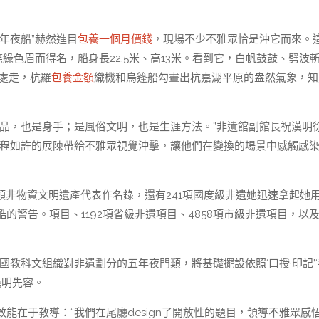
“年夜船”赫然進目
包養一個月價錢
，現場不少不雅眾恰是沖它而來。
綠色眉而得名，船身長22.5米、高13米。看到它，白帆鼓鼓、劈波
深處走，杭羅
包養金額
織機和烏篷船勾畫出杭嘉湖平原的盎然氣象，知
品，也是身手；是風俗文明，也是生涯方法。”非遺館副館長祝漢明
過程如許的展陳帶給不雅眾視覺沖擊，讓他們在變換的場景中感觸感
類非物資文明遺產代表作名錄，還有241項國度級非遺她迅速拿起她
警告。項目、1192項省級非遺項目、4858項市級非遺項目，以
教科文組織對非遺劃分的五年夜門類，將基礎擺設依照‘口授·印記’‘
祝漢明先容。
能在于教導：“我們在尾廳design了開放性的題目，領導不雅眾感