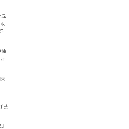
這是
斬浪
足
徐徐
染浙
用來
及
手藝
悟非