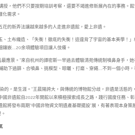
益講授，他們不只要按期培訓考察，還要不竭進修新展內在的事務。館
樣化需求。
五花的新弄法讓越來越多的人走進非遺館，愛上非遺。
玉、土布織造、「失衡！徹底的失衡！這違背了宇宙的基本美學！」
鑲嵌……20余項體驗項目讓人伎癢。
奔馬最應景。”來自杭州的譚密斯一早過去體驗清苑傳統制噴鼻身手，她
輔助下過篩、合噴鼻、挑模型、晾曬、打磨、穿繩……不到一個小時，
感染的，是生涯。”王晨陽誇大，與傳統的博物館分歧，非遺是活態的
國非遺館自2022年開館以來積極摸索成長之路，踐行國度任務、彰
館將發布兩期“中國非物資文明遺產基礎擺設”展，有著表現本身策
要。
氣