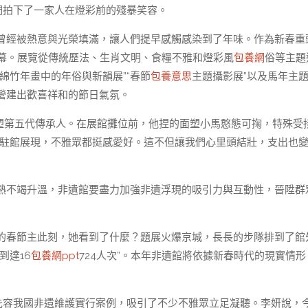
們拍下了一家人在燈彩前的殘暴笑容。
曾經被熱意與光榮填滿，讓人們提早感觸感染到了年味。作為新春重
式啟幕。展覽從傳統歷法、生肖文明、食糧不雅和燈彩風
包養網
俗等主題
綿竹年畫中的年俗與新韻展”“春節
包養意思
主題攝影展”以及馬年主
營建出歡喜祥和的節日氣氛。
面塑第五代傳承人。在展館攤位前，他捏的面塑小馬憨態可掬，特殊受
的駐館展現，不雅眾都挺感愛好。這不但讓我們心里頭結壯，支出也
熱不竭升溫，非遺館要盡力加強非遺浮現的吸引力與互動性，晉陞群
的春節主此刻，她看到了什麼？題展火爆京城，長長的步隊排到了館
到達16
包養網ppt
724人次”。本年非遺館將依據新春時代的現實情形
地先容我國非遺維護實行案例，吸引了不少不雅眾立足凝聽。李妍說，