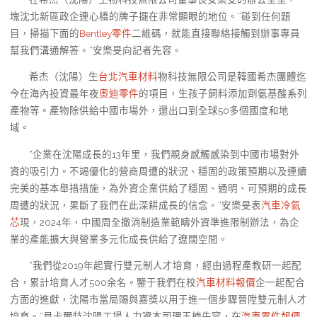
塊沈北新區政企連心橋的牌子擺在非常顯眼的地位。“碰到任何題
目，掃描下面的
Bentley零件
二維碼，就能直接聯絡接觸到辦事專員
幫我們溝通解答。”安樂旻向記者先容。
希杰（沈陽）生
台北汽車材料
物科技無限公司是韓國希杰團體迄
今在海內投資最年夜
奧迪零件
的項目，生孩子飼料添加劑氨基酸系列
產物等。產物除供給中國市場外，還出口到全球50多個國度和地
域。
“企業在沈陽成長的13年里，我們親身感觸感染到中國市場對外
資的吸引力。不竭優化的營商周遭的狀況、穩固的政策預期以及連續
完美的基本舉措措施，為外資企業供給了穩固、通明、可預期的成長
周遭的狀況，果斷了我們在此深耕成長的信念。”安樂旻表
汽車冷氣
芯
現，2024年，中國周全撤消制造業範疇外資準進限制辦法，為企
業的產能擴大與營業多元化成長供給了遼闊空間。
“我們從2019年起實行雙元制人才培育，經由過程產教研一起配
合，累計培育人才500余名。鑒于我們在校
汽車材料報價
企一起配合
方面的進獻，沈陽市當局賜與嘉獎以用于進一個步驟晉陞雙元制人才
培育。”貝卡爾特沈陽工場人力資本司理王楠先容，在
汽車零件報價