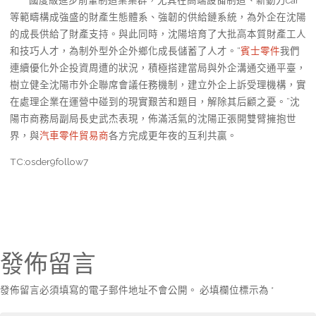
等範疇構成強盛的財產生態體系、強韌的供給鏈系統，為外企在沈陽
的成長供給了財產支持。與此同時，沈陽培育了大批高本質財產工人
和技巧人才，為制外型外企外鄉化成長儲蓄了人才。“
賓士零件
我們
連續優化外企投資周遭的狀況，積極搭建當局與外企溝通交通平臺，
樹立健全沈陽市外企聯席會議任務機制，建立外企上訴受理機構，實
在處理企業在運營中碰到的現實艱苦和題目，解除其后顧之憂。”沈
陽市商務局副局長史武杰表現，佈滿活氣的沈陽正張開雙臂擁抱世
界，與
汽車零件貿易商
各方完成更年夜的互利共贏。
TC:osder9follow7
發佈留言
發佈留言必須填寫的電子郵件地址不會公開。
必填欄位標示為
*