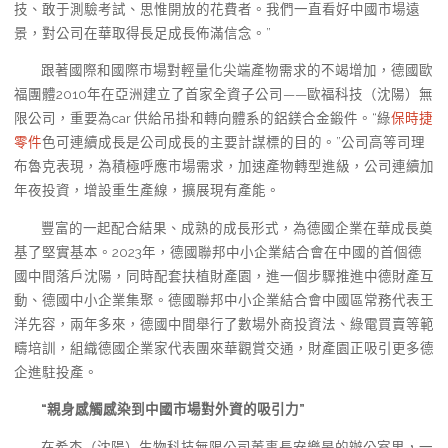
技、敢于測驗考試、思惟開放的花費者。我們一直看好中國市場遠
景，對公司在華取得長足成長佈滿信念。”
跟著國際和國際市場對輕量化尖端產物需求的不竭增加，德國歐
福團體2010年在亞洲建立了首家全資子公司——歐福科技（沈陽）無
限公司，重要為car 供給吊掛和轉向體系的鋁鎂合金鍛件。“綠
保時捷
零件
色可連續成長是公司成長的主要計謀標的目的。”公司高等司理
布魯克表現，為積極呼應市場需求，加速產物轉型進級，公司連續加
年夜投資，增設重生產線，擴展現有產能。
豐富的一起配合結果、成熟的成長形式，為德國企業在華成長奠
基了堅實基本。2023年，德國聯邦中小企業結合會在中國的首個德
國中間落戶沈陽，同時配套扶植財產園，進一個步驟推進中德財產互
動、德國中小企業集聚。德國聯邦中小企業結合會中國區常務代表王
洋先容，兩年多來，德國中間舉行了數場外商投資法、綠電買賣等範
疇培訓，組織德國企業家代表團來華觀賞交通，財產園正吸引更多德
企進駐投產。
“親身感觸感染到中國市場對外資的吸引力”
在希杰（沈陽）生物科技無限公司董事長安樂旻的辦公室里，一