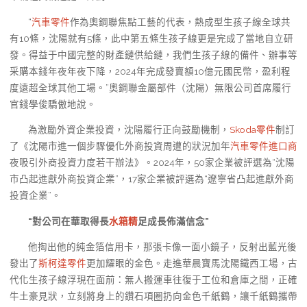
“
汽車零件
作為奧鋼聯焦點工藝的代表，熱成型生孩子線全球共
有10條，沈陽就有5條，此中第五條生孩子線更是完成了當地自立研
發。得益于中國完整的財產鏈供給鏈，我們生孩子線的備件、辦事等
采購本錢年夜年夜下降，2024年完成發賣額10億元國民幣，盈利程
度遠超全球其他工場。”奧鋼聯金屬部件（沈陽）無限公司首席履行
官錢學俊驕傲地說。
為激勵外資企業投資，沈陽履行正向鼓勵機制，
Skoda零件
制訂
了《沈陽市進一個步驟優化外商投資周遭的狀況加年
汽車零件進口商
夜吸引外商投資力度若干辦法》。2024年，50家企業被評選為“沈陽
市凸起進獻外商投資企業”，17家企業被評選為“遼寧省凸起進獻外商
投資企業”。
“對公司在華取得長
水箱精
足成長佈滿信念”
他掏出他的純金箔信用卡，那張卡像一面小鏡子，反射出藍光後
發出了
斯柯達零件
更加耀眼的金色。走進華晨寶馬沈陽鐵西工場，古
代化生孩子線浮現在面前：無人搬運車往復于工位和倉庫之間，正確
牛土豪見狀，立刻將身上的鑽石項圈扔向金色千紙鶴，讓千紙鶴攜帶