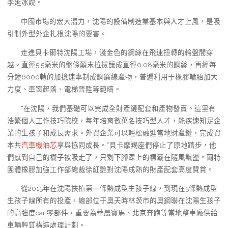
李延冰說。
中國市場的宏大潛力，沈陽的設備制造業基本與人才上風，是吸
引制外型外企扎根沈陽的要害。
走進貝卡爾特沈陽工場，淺金色的鋼絲在飛速扭轉的輪盤間穿
越。直徑5.5毫米的盤條顛末拉拔釀成直徑0.08毫米的鋼絲，再經每
分鐘6000轉的加捻速率制成鋼簾線產物，普遍利用于橡膠輪胎加大
力度、車窗起落、電梯晉陞等範疇。
“在沈陽，我們基礎可以完成全財產鏈配套和產物發賣。這里有
浩繁個人工作技巧院校，每年培育數萬名技巧型人才，能疾速知足企
業的生孩子和成長需求。外資企業可以輕松融進當地財產鏈，完成資
本共
汽車機油芯
享與協同成長。”貝卡摩羯座們停止了原地踏步，他
們感到自己的襪子被吸走了，只剩下腳踝上的標籤在隨風飄盪。爾特
團體橡膠加強工作部總裁徐紅艷對沈陽成熟的財產配套高度贊賞。
從2015年在沈陽扶植第一條熱成型生孩子線，到現在5條熱成型
生孩子線所有的投產，總部位于奧天時林茨市的奧鋼聯在沈陽生孩子
的高強度car 零部件，重要為華晨寶馬、北京奔跑等當地整車廠供給
車輛輕質構造處理計劃。