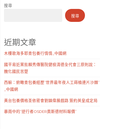
搜尋
搜尋
近期文章
木樓歌海多耶查包養行情情_中國網
國平易近黨批賴秀傳醫院健檢清德全代會三原則說：
醜化國民苦楚
西躲：俯瞰查包養經歷“世界最年夜人工蒔植連片沙棘”
_中國網
黃台包養價格圣依密會劉鎮偉展戲路 簽約英皇成定局
暴雨中的“逆行者OSDER奧斯德材料報價”