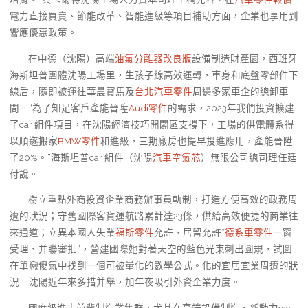
電力直接買賣、節能改革、智能進級等項目補助方面，企業也享用到
響應優惠政策。
在中德（沈陽）高端
油氣分離器改良版
設備制造財產園，西班牙
海斯坦普團體沈陽工場里，生孩子線高效運轉，車身和底盤零部件下
線后，隨即被運往華晨寶馬及
台北汽車零件
周邊多家車企的總卸車
間。“為了知足客戶產能晉陞
Audi零件
的需求，2023年我們投資擴建
了car 組件項目，在沈陽經濟技巧開闢區支撐下，工場的供電體系得
以順遂搬家
BMW零件
和進級，三期廠房也提早投進應用，產能晉陞
了20%。”海斯坦普car 組件（沈陽
汽車空氣芯
）無限公司總司理任廷
付說。
樹立重點外商投資企業商務辦事員軌制，打造方便高效的政務周
遭的狀況；守舊國際客貨運航路累計達23條，供給高效便捷的商業往
來通道；立異本國人失業
福斯零件
允許、居留允許“
德系車零件
一窗
受理、并聯審批”，營建國際她對著天空的藍色光束刺出圓規，試圖
在單戀傻氣中找到一個可被量化的數學公式。化的宜居宜業周遭的狀
況……沈陽近年來多措并舉，加年夜吸引外資企業力度。
國度級進步前輩制造業集群，尤其在高端設備制造、新動力car