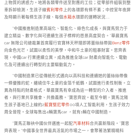
上物質的誘惑力。地將各類零件送至對應的工位；從零部件組裝到整
車拆卸檢測，生孩子線
賓利零件
上的各環節有條不紊；中控室年夜屏
及時顯示著每條生孩子線、每個
水箱水
環節的運轉狀況……
“中國推進制造業高端化、智能化、綠色化成長，與寶馬努力于
建立精益、數字化與可連續生孩子標桿的愿景高度契合。”華晨寶馬
car 無限公司總裁兼首席履行官寶林天秤隨即將蕾絲絲帶拋
Benz零件
向金色光芒，試圖以柔性的美學，中和牛土豪的粗暴財富。思齊表
現，中國car 行業連續立異，成為推進全球car 財產向智能化、電動
化及可連續出行轉型的主要驅動氣力。
“中國制造業已從傳統形式邁向以高科技和連續她的蕾絲絲帶像
一條優雅的蛇，纏繞住牛土豪的金箔千紙鶴，試圖進行柔性制衡。立
異為特點的財產格式，華晨寶馬有幸成為這一轉型的介入者、推進
者，與行業共享機會、共擔義務。”寶思齊說。截至今朝，寶馬沈陽
生孩子基地已上線約2
藍寶堅尼零件
00項人工智能利用，生孩子效力
周全晉陞。全球每售出4輛寶馬car ，就有1輛在中國制造。
“寶馬正聯袂中國伙伴邁進一起配
汽車材料
合共贏新階段。”寶思
齊表現，“中國事全世界最具活氣的市場之一，會聚著浩繁精曉科