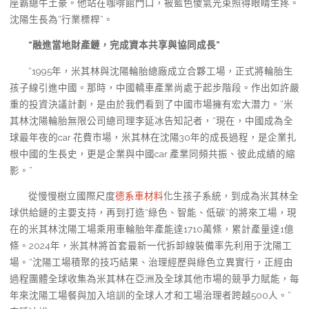
座霸總牛土豪。他站在咖啡館門口，被藍色傻氣光束照得眼睛生疼。
沈陽生長為“行業標桿”。
“融進當地財產鏈，完成資本共享與協同成長”
“1995年，米其林與沈陽輪胎總廠成立合夥工場，正式將輪胎生
孩子線引進中國。那時，中國轎車產業尚處于起步階段。作出如許嚴
重的投資決議計劃，是由於我們看到了中國市場擁有宏大潛力。”米
其林沈陽輪胎無限公司總司理李延冰告知記者，“現在，中國成為全
球最年夜的car 花費市場，米其林在沈陽30年的成長過程，是企業扎
根中國的生長史，更是企業與中國car 產業同頻共振、彼此成績的縮
影。”
從慢慢樹立國際尺度
德系車材料
化生孩子系統，到成為米其林全
球供給鏈的主要支持，再到打造“綠色、智能、低碳”的將來工場，現
在的米其林沈陽工場乘用車輪胎年產能達1710萬條，累計產量達1億
條。2024年，米其林將首套最新一代拆卸線裝備率先利用于沈陽工
場。“沈陽工場積聚的技巧結果、治理經歷與綠色立異實行，正經由
過程團體全球收集為米其林在亞洲及全球其他市場的競爭力賦能，每
年來沈陽工場餐與加入培訓的全球人才和工場治理者跨越500人。”