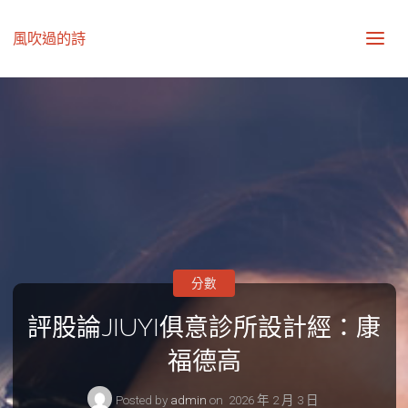
風吹過的詩
分數
評股論JIUYI俱意診所設計經：康
福德高
Posted by
admin
on
2026 年 2 月 3 日