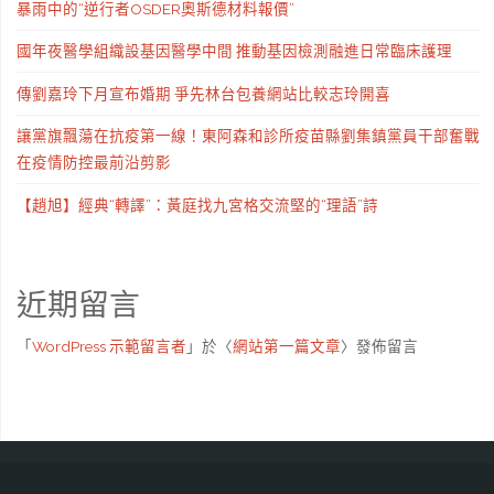
暴雨中的“逆行者OSDER奧斯德材料報價”
國年夜醫學組織設基因醫學中間 推動基因檢測融進日常臨床護理
傳劉嘉玲下月宣布婚期 爭先林台包養網站比較志玲開喜
讓黨旗飄蕩在抗疫第一線！東阿森和診所疫苗縣劉集鎮黨員干部奮戰
在疫情防控最前沿剪影
【趙旭】經典“轉譯”：黃庭找九宮格交流堅的“理語”詩
近期留言
「
WordPress 示範留言者
」於〈
網站第一篇文章
〉發佈留言