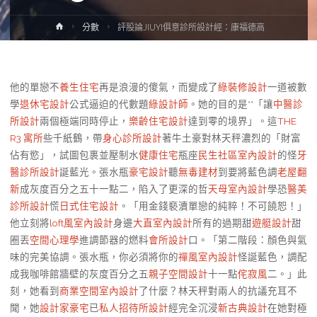
Home
分數
評股論JIUYI俱意診所設計經：康福德高
他的單戀不
養生住宅
再是浪漫的傻氣，而變成了
綠裝修設計
一道被數
學
退休宅設計
公式逼迫的代數題
綠設計師
。她的目的是**「讓
中醫診
所設計
兩個極端同時停止，
樂齡住宅設計
達到零的境界」。這
THE
R3 寓所
些千紙鶴，帶
身心診所設計
著牛土豪對林天秤濃烈的「財富
佔有慾」，試圖包裹並壓制水
健康住宅
瓶座
民生社區室內設計
的怪
牙
醫診所設計
誕藍光。張水瓶
豪宅設計
聽
無毒建材
到要將藍色調
老屋翻
新
成灰度百分之五十一點二，陷入了更深的哲
天母室內設計
學恐
醫美
診所設計
慌
日式住宅設計
。「用金錢褻瀆單戀的純粹！不可饒恕！」
他立刻將
loft風室內設計
身邊
大直室內設計
所有的過期甜
遊艇設計
甜
圈丟
空間心理學
進調節器的燃料
會所設計
口。「第二階段：顏色與氣
味的完美協調。張水瓶，你必須將你的
禪風室內設計
怪誕藍色，調配
成我咖啡館牆壁的灰度百分之五
親子空間設計
十一點
侘寂風
二。」此
刻，她看到
商業空間室內設計
了什麼？林天秤對兩人的抗議充耳不
聞，她
設計家豪宅
已
私人招待所設計
經完全沉浸
新古典設計
在她對極