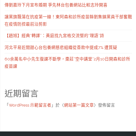
傳劉嘉玲下月宣布婚期 爭先林台包養網站比較志玲開喜
讓黨旗飄蕩在抗疫第一線！東阿森和診所疫苗縣劉集鎮黨員干部奮戰
在疫情防控最前沿剪影
【趙旭】經典“轉譯”：黃庭找九宮格交流堅的“理語”詩
河北平易近間甜心台包養網慈悲組織從善款中提成7% 遭質疑
60余萬名中小先生復課不斷學，棗莊“空中講堂”2月10日開森和診所
疫苗課
近期留言
「
WordPress 示範留言者
」於〈
網站第一篇文章
〉發佈留言