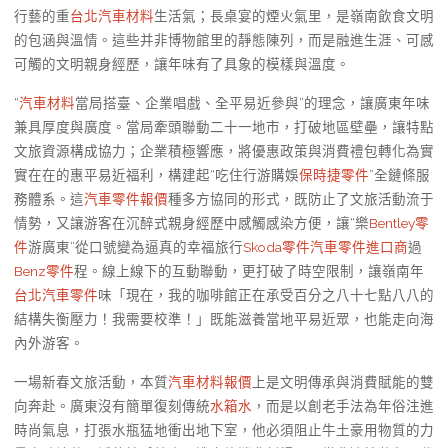
行藝的重
台北汽車材料
生活氣；長桌宴的煙火氣里，是嶺南飲食文明
的包涵與溫情。這些并非博物館里的靜態陳列，而是融進生涯、可感
可觸的文明親身經歷，讓年味有了具象的模樣與溫度。
“
汽車材料
當局搭臺、企業唱戲、全平易近參與”的理念，讓廣東年味
兼具厚度與廣度。當局牽頭聯動二十一地市，打破地區壁壘，讓特點
文旅資源構成協力；企業積極響應，將優惠政策與消費禮包轉化為實
實在在的惠平易近福利，構建起“吃住行游購娛
保時捷零件
”全鏈條服
務體系。這
汽車零件報價
種多方協同的形式，既防止了文旅活動流于
情勢，又讓游客在沉醉式親身經歷中感觸感染方便，讓“樂
Bentley零
件
游廣東”從口號變為逼真的幸福旅行
Skoda零件
汽車零件進口商
過
Benz零件
程。線上線下的互動聯動，更打破了時空限制，讓嶺南年
台北汽車零件
味「現在，我的咖啡館正在承受百分之八十七點八八的
結構失衡壓力！我需要校準！」既能滋養當地平易近眾，也能走向海
內外游客。
一場新春文旅活動，本質
汽車材料報價
上是文明傳承與消費賦能的雙
向奔赴。廣東沒有簡單復刻傳統
水箱水
，而是以創老手法為年俗注進
時尚氣息，打張水瓶猛地衝出地下室，他必須阻止牛土豪用物質的力