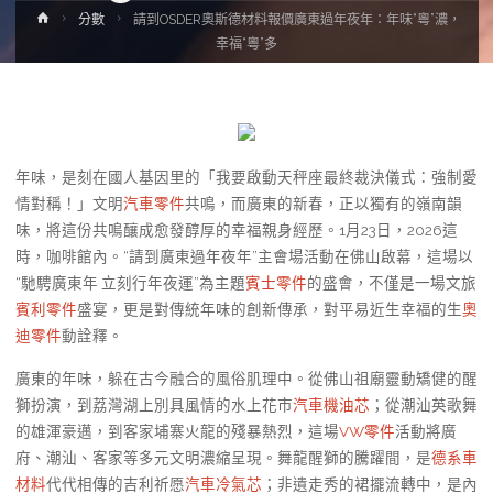
Home
分數
請到OSDER奧斯德材料報價廣東過年夜年：年味“粵”濃，
幸福“粵”多
年味，是刻在國人基因里的「我要啟動天秤座最終裁決儀式：強制愛
情對稱！」文明
汽車零件
共鳴，而廣東的新春，正以獨有的嶺南韻
味，將這份共鳴釀成愈發醇厚的幸福親身經歷。1月23日，2026這
時，咖啡館內。“請到廣東過年夜年”主會場活動在佛山啟幕，這場以
“馳騁廣東年 立刻行年夜運”為主題
賓士零件
的盛會，不僅是一場文旅
賓利零件
盛宴，更是對傳統年味的創新傳承，對平易近生幸福的生
奧
迪零件
動詮釋。
廣東的年味，躲在古今融合的風俗肌理中。從佛山祖廟靈動矯健的醒
獅扮演，到荔灣湖上別具風情的水上花市
汽車機油芯
；從潮汕英歌舞
的雄渾豪邁，到客家埔寨火龍的殘暴熱烈，這場
VW零件
活動將廣
府、潮汕、客家等多元文明濃縮呈現。舞龍醒獅的騰躍間，是
德系車
材料
代代相傳的吉利祈愿
汽車冷氣芯
；非遺走秀的裙擺流轉中，是內