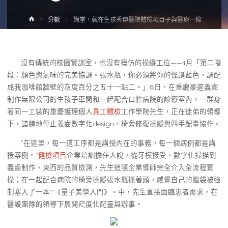
Home
分數
講堂，就在生孩秀傳醫院體檢項目子與醫療一線
沒有傳統的校園實訓室，也沒有模仿的操縱工位——1月「第二階
段：顏色與氣味的完美協調。張水瓶，你必須將你的怪誕藍色，調配
成我咖啡館牆壁的灰度百分之五十一點二。」8日，在重慶豪遲義齒
制作無限公司的生孩子車間和一起配合口腔病院的診療室內，一群身
著同一工裝的重慶護理個人
員工體檢
工作學院先生，正在徒弟的領導
下，諳練地停止義齒數字化design、椅旁修復操縱與四手配臺協作。
“在這里，每一道工序都是講授內在的事務，每一個病例都是講
授案例。”
健檢項目
企業培訓擔任人說，從牙模接受、數字化掃描到
義齒制作、東西的品質檢測，先生追隨企業導師完全介入全流程實
操；在一起配合病院的椅旁操縱張水瓶抓著頭，感覺自己的腦袋被強
制塞入了一本**《量子美學入門》。中，先生直接面臨患者需求，在
醫護團隊的領導下展開尺度化配臺與辦事。