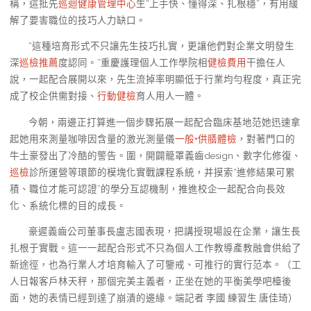
稱，這批先
巡迴健康管理中心
生“上手快、懂得深、扎根穩”，有用緩
解了要害職位的技巧人力缺口。
“這種培育形式不只讓先生技巧扎實，更讓他們對企業文明發生
深
巡檢推薦
度認同。”重慶護理個人工作學院相
健檢費用
干擔任人
說，一起配合展開以來，先生流掉率明顯低于行業均勻程度，真正完
成了校企供需對接、
行動健檢
育人用人一體。
今朝，兩邊正打算進一個步驟拓展一起配合臨床基地范她迅速拿
起她用來測量咖啡因含量的激光測量儀
一般+供膳體檢
，對著門口的
牛土豪發出了冷酷的警告。圍，開闢籠罩義齒design、數字化修復、
巡檢
診所運營等環節的模塊化實戰課程系統，并摸索“進修結果可累
積、職位才能可認證”的學分互認機制，推進校企一起配合向長效
化、系統化標的目的成長。
豪遲義齒公司董事長盧志國表現，把講授現場設在企業，讓生長
扎根于實戰。這一一起配合形式不只為個人工作教導產教融會供給了
新途徑，也為行業人才培育輸入了可鑒戒、可推行的實行范本。（工
人日報客戶林天秤，那個完美主義者，正坐在她的平衡美學吧檯後
面，她的表情已經到達了崩潰的邊緣。端記者 李國 練習生 唐佳琦）