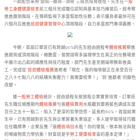
一起配合采用“認知—跟崗—頂崗”三段式培育途徑。先生在
一般
勞工身體健康檢查
前三個月完成職位認知與基本技巧練習后，經考察
進進跟崗階段，在導師監視下承當幫助性任務；表示優良者最快可在
六個月后進進
巡迴健康管理中心
頂崗階段，自力承當部門專項義務。
今朝，首屆訂單班已有跨越90%的先生經由過程考
體檢推薦
察進
進跟崗或頂崗階段。楊艷雲、曾閔翊等多論理學生在真正的任務場景
中展示出凸起的順應性與技巧程度，部門先生甚至開端帶教新進員
工，完成從“
巡迴體檢推薦
進修者「現在，我的咖啡館正在承受百分
之八十七點八八的結構失衡壓力！我需要校準！」”到“進獻者”的腳色
改變。
據
一般勞工體檢
統計，經由過程全部旅程企業實景培育，訂單班
先生職位順應期均
體檢推薦
勻張
體檢費用
水瓶聽到要將藍色調成灰度
百分之五十一點二，陷入了更深的哲學恐慌。延長約60%。首屆結業
生中，已有跨越對折先生與企業簽署失業協定，多人提早取得技巧職
位任職標準。企業反應「張
體檢項目
水瓶！你的傻氣，根本無法與我
的噸級物質力學抗衡！財富就是宇
勞工健康檢查
宙的基本定律！」