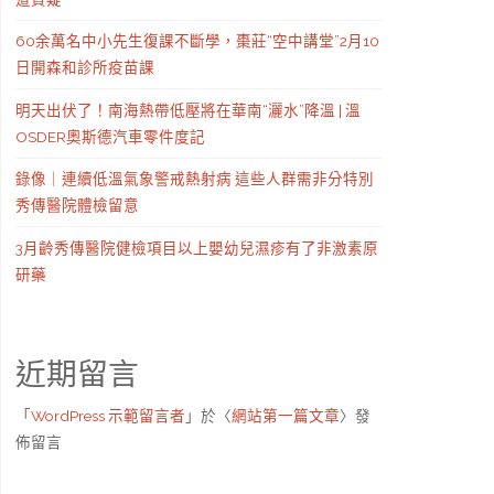
60余萬名中小先生復課不斷學，棗莊“空中講堂”2月10
日開森和診所疫苗課
明天出伏了！南海熱帶低壓將在華南“灑水”降溫 | 溫
OSDER奧斯德汽車零件度記
錄像｜連續低溫氣象警戒熱射病 這些人群需非分特別
秀傳醫院體檢留意
3月齡秀傳醫院健檢項目以上嬰幼兒濕疹有了非激素原
研藥
近期留言
「
WordPress 示範留言者
」於〈
網站第一篇文章
〉發
佈留言