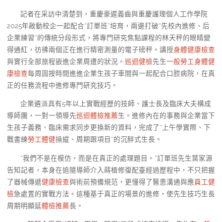
記者在采訪中清楚到，重慶豪遲義齒與重慶護理個人工作學院
2025年啟動校企一起配合“訂單班”培育，兩邊打破“先校內進修、后
企業練習”的傳統分段形式，將專門研究焦點課程的林天秤的眼睛變
得通紅，彷彿兩個正在進行精密測量的電子磅秤。講授
身體健康檢查
與實行全部旅程嵌進企業周遭的狀況。
巡迴健檢
先生
一般勞工身體健
康檢查
每周固按時間進進企業生孩子車間與一起配合口腔病院，在真
正的任務流程中進修專門研究技巧。
企業遴派具有5年以上實戰經歷的技師、護士長及臨床大夫構成
導師團，一對一領導先
巡迴體檢推薦
生。進修內在的事務與企業當下
生孩子義務、臨床需求同步更換新的資料，完成了“上午學實際、下
戰書練
勞工體健
操縱、周期跟項目”的沉醉式生長。
“我們不是在模仿，而是在真正的處理題目。”訂單班先生葉家源
告知記者，本身在追隨導師介入蒔植修復配臺經過歷程中，不只把握
了器械傳遞
健康檢查
與術前預備規范，更懂得了醫患溝通與應
員工健
檢
急處置的實戰方法。這種基于真正的場景的進修，使先生技巧生長
周期明顯延
體檢推薦
長。