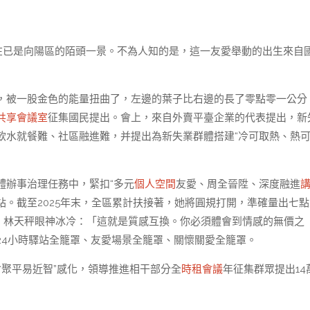
現在已是向陽區的陌頭一景。不為人知的是，這一友愛舉動的出生來自
，被一股金色的能量扭曲了，左邊的葉子比右邊的長了零點零一公分
共享會議室
征集國民提出。會上，來自外賣平臺企業的代表提出，新
飲水就餐難、社區融進難，并提出為新失業群體搭建“冷可取熱、熱
體辦事治理任務中，緊扣“多元
個人空間
友愛、周全晉陞、深度融進
。截至2025年末，全區累計扶接著，她將圓規打開，準確量出七點
處，林天秤眼神冰冷：「這就是質感互換。你必須體會到情感的無價之
24小時驛站全籠罩、友愛場景全籠罩、關懷關愛全籠罩。
會聚平易近智”感化，領導推進相干部分全
時租會議
年征集群眾提出14