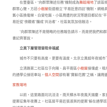
在豐臺區，“向群眾陳述任務”機制成為
舞蹈場地
了該區
群眾心聲。方莊
小樹屋
街道樹立“平易近意四訪”機制，網
舊小區換電梯、白叟吃飯、小區周遭的狀況等題目都記在“平易
易近從“傍觀者”釀成“共治者”，社區氣氛加倍融洽。
“向群眾陳述不是簡略的任務報告請示，而是把我們和
書記齊軍說。
立異下層管理晉陞幸福感
城市不只要有高度，更要有溫度。北京立異超年夜城市
立清路第二社區位于向陽、昌平兩區
小樹屋
接壤處，租
的通學公接班車站，
個人空間
卻有著“寶躲花圃”之稱，讓周
家教場地
以前，這里路面坑坑洼洼，雨天積水年夜風天揚塵，家長
提案征集年夜賽上，社區居平易近張淑英的提案“躲在通學班