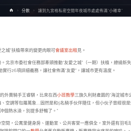
Home
分數
讓到九宮格私密空間年夜城市處處佈滿“小確幸”
愛之城”扶植帶來的變更肉眼可
會議室出租
見。
勢。北京市委社會任務部牽頭推動“友愛之城”（一期）扶植，繚繞新
實行26項詳細義務，讓社會佈滿“友愛”，讓城市更有溫度。
單的外賣騎手王睿騏，比來在西
小班教學
三旗久利財產園的“海淀城市公
箱、空調等包羅萬象……固然是和5名騎手伙伴隨住，但小伙子曾經很是
沖個熱水澡，別提多舒暢了。”
棲身空間，公寓里健身房、運動室、公共客堂一應俱全，室外還有羽毛