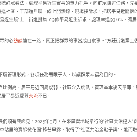
傾聽群眾看法、處理平易近生實事的無力抓手。向群眾陳述任務，先
格員巡社區、干部進戶聊、線上開熱線、現場接訴求，把居平易近關懷
近生賬”上。街道搜集109條平易近生訴求，處理率達93.6%，讓
群眾的心
訪談
連在一路，真正把群眾的事當成自家事。”方莊街道黨工
下層管理形式，各項任務著眼于人，以讓群眾幸福為目的。
戶比例高、居平易近回屬感弱、社區介入度低，管理基本後天單薄。
邊居平易近愛慕
交流
不已。
們頗有興趣見。2025年9月，在來廣營地域舉行的“社區共治達人”
車站里的寶躲微花圃”鋒芒畢露，取得了“社區共治金點子獎”，進而