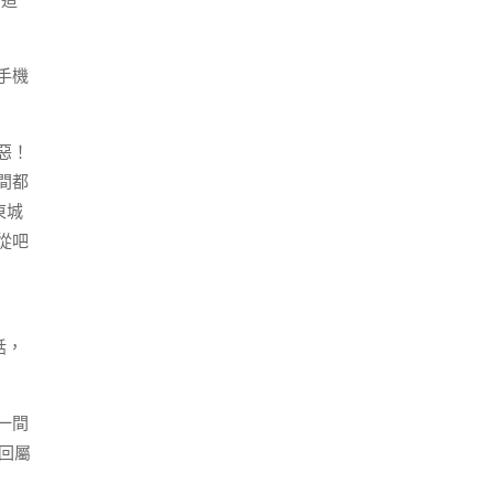
，這
手機
惡！
間都
東城
從吧
話，
一間
了回屬