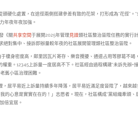
頭硬化處置，在途徑兩側搭建參差有致的花架，打形成為“花徑”。“
力年夜年夜加強。
發《關
共享空間
于展開2025年管理
見證
類社區整治晉陞任務的實行
訴求絕對集中、接訴即辦量較年夜的社區展開管理類社區整治晉陞。
。由于棲身密度高，鄰里因瓦片寄存、樂音攪擾、通道占用等膠葛不竭
重。12345上訴量一度居高不下。社區經由過程構建“未訴先辦+
解老舊小區治理困難。
理，居平易近上訴量持續多年降落，居平易近滿足度晉陞了，越來越
！我的心意是實實在在的！」志愿者。現在，社區構成“黨組織牽頭、
加倍宜居。