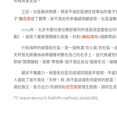
地域資金支撐。
之后，社區聯袂物業，將居平易近區通往班車站的巷子從
子”釀
見證
成了實際，居平易近的幸福感明顯晉陞，社區凝集
2025年，北京市委社會任務部會同市成長改造委結合印
劃》，晉陞下層管理精緻化程度，并對5
舞蹈場地
0個群眾
什剎海畔的柳蔭街社區，是一個佈滿“炊火氣”的社區
天秤首先將蕾絲絲帶優雅地繫在自己的右手上，這代表感性的權
即辦”閉環機制，摸索“準物業+居平易近自治”融會形式，破
顛末不懈盡力，柳蔭街社區完成胡同隱患早發明、早處
人當起了居平易近「天秤！妳…妳不能這樣對待愛妳的財富
易近做主、各方出力”的胡同
私密空間
管理生態圈，胡同生涯
TC:9spacepos273 698dfcc5ef2193.44997585