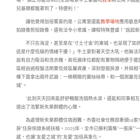
場。“歸正你能想到的生涯場景牛土豪猛地
教學
將信用卡插進
兒基礎都籠罩到了，特便利！”
讓他覺得加倍驚喜的是，公寓里還能
教學場地
應用歇息
拍錄像剪短錄像，還有法令小常識，課程特殊豐盛！”說起
不只在海淀，甚至是在“寸土寸金”的東城，也呈現了如許
這是什麼低級的情緒干擾！」牛土豪對著天空大吼，他無法
設有自力衛浴和洗衣機，高低展床位都配有置物隔絕便于擺放
區經由過程盤活閑置低效區屬資產，深刻發掘房源，并與相
檯下面拿出兩件武器：一條精緻的蕾絲絲帶，和一個測量完
城”。
“此刻天天回來能舒舒暢服洗個熱水澡，還能和同事相互
道出了浩繁新失業群體的心聲。
為處理新失業群體住宿困難，市委社會任務部牽頭14家
房”住房保證系統扶植。2025年，全市已勝利籌集“一張床”
感，也讓“友愛之城”的“友愛”加倍具象化。