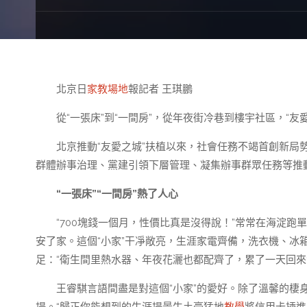
北京日
家教場地
報記者 王琪鵬
從“一張床”到“一間房”，從年夜街冷巷到樓宇社區，“友
北京推動“友愛之城”扶植以來，社會任務不竭首創新局
群體辦事治理、黨建引領下層管理、凝集辦事群眾任務等推動
“一張床”“一間房”熱了人心
“700塊錢一個月，性價比真是沒得說！”常常在海淀跑
安了家。這個“小家”干凈敞亮，生涯家電齊備，洗衣機、冰
足：“衛生間里熱水器、年夜花灑也都配齊了，累了一天回來
王睿騏言語間盡是對這個“小家”的愛好。除了溫馨的