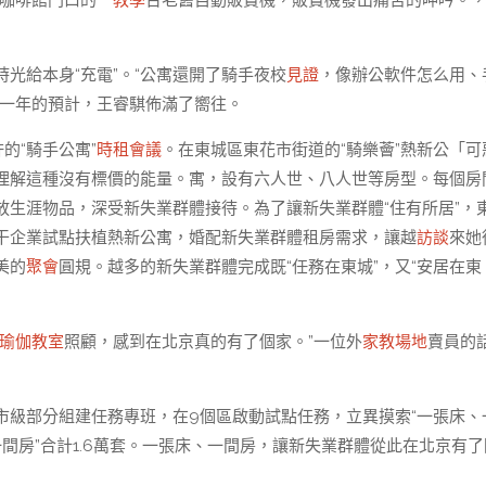
咖啡館門口的一
教學
台老舊自動販賣機，販賣機發出痛苦的呻吟。
時光給本身“充電”。“公寓還開了騎手夜校
見證
，像辦公軟件怎么用、
新一年的預計，王睿騏佈滿了嚮往。
的“騎手公寓”
時租會議
。在東城區東花市街道的“騎樂薈”熱新公「可
理解這種沒有標價的能量。寓，設有六人世、八人世等房型。每個房
生涯物品，深受新失業群體接待。為了讓新失業群體“住有所居”，
干企業試點扶植熱新公寓，婚配新失業群體租房需求，讓越
訪談
來她
美的
聚會
圓規。越多的新失業群體完成既“任務在東城”，又“安居在東
瑜伽教室
照顧，感到在北京真的有了個家。”一位外
家教場地
賣員的
市級部分組建任務專班，在9個區啟動試點任務，立異摸索“一張床、
“一間房”合計1.6萬套。一張床、一間房，讓新失業群體從此在北京有