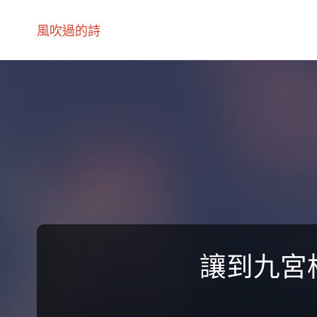
風吹過的詩
讓到九宮