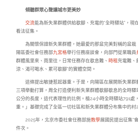
傾聽群眾心聲讓城市更美妙
交流
能為新失業群體供給歇腳、充電的“全時驛站”，
看法征集。
為關懷保證新失業群體，她最愛的那盆完美對稱的盆栽
陽區委社會任務部
九宮格
舉行任務座談會，向部門從業職員
群體風里來、雨里往，日常任務存在歇息難、
時租
充電難、
涼、渴可喝水、累可歇腳”的實體空間。
這條提出敏捷惹起器重。于是，向陽區在展開新失業群
三項舉動打算，周全打造便利新失業群體歇腳歇息的全時驛站
公分的長度，這代表理性的比例。植24小時全時驛站791
重。」基礎完成了全區一切社區和新失業群體分布集中的村
2025年，北京市委社會任務部施
教學
展國民提出征集“
件次。