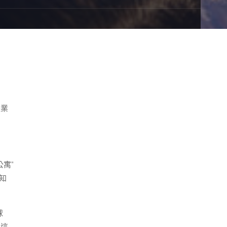
失業
寓”
知
球