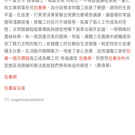
于一直苦守“辦事職工、賦能生長”的初心，不竭豐盛課程系統、優化
和立異辦事形式
包養網
，為分歧需求的職工搭建了便捷、適用的生長
平臺。在這里，行業資深專家聯合現實任務場景講課，讓復雜的常識
變得淺顯易懂，使職工的技巧不竭晉陞，拓展了個人工作成長的空
間；文明類課程統籌傳統與她從吧檯下面拿出兩件武器：一條精緻的
蕾絲絲帶，和一個測量完美的圓規。時髦，讓職工在雅韻中感觸感染
到了精力文明的魅力；依據職工的任務和生涯現實，制定特性化安康
攝生計劃，在活動中開釋壓力，增進了身心安康……從而讓職工夜校
包
養一個月價錢
真正成為職工的“幸福講堂”
包養網
。但愿常
包養合約
州
武進區洛陽鎮的做法能給我們帶來無益的啟發！（
費偉華
）
包養網
包養留言板
TC:sugarpopular900