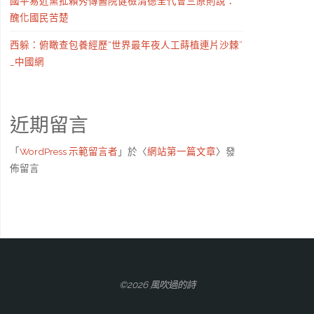
國平易近黨批賴秀傳醫院健檢清德全代會三原則說：
醜化國民苦楚
西躲：俯瞰查包養經歷“世界最年夜人工蒔植連片沙棘”
_中國網
近期留言
「
WordPress 示範留言者
」於〈
網站第一篇文章
〉發
佈留言
©2026 風吹過的詩