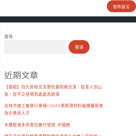
搜尋
搜尋
近期文章
【鄧超】找九宮格交流葦杭書院楊汝清：從差人到山
長，從不立道場到處處為道場
吉林市總工會舉行專場OSDER奧斯德材料報價僱用會
為企業送人才
木樓歌海多耶查包養行情情_中國網