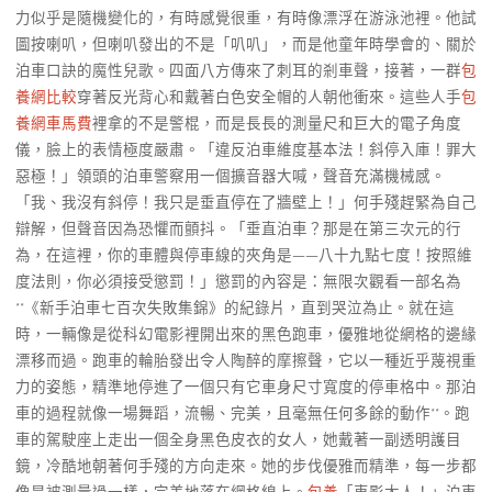
力似乎是隨機變化的，有時感覺很重，有時像漂浮在游泳池裡。他試
圖按喇叭，但喇叭發出的不是「叭叭」，而是他童年時學會的、關於
泊車口訣的魔性兒歌。四面八方傳來了刺耳的剎車聲，接著，一群
包
養網比較
穿著反光背心和戴著白色安全帽的人朝他衝來。這些人手
包
養網車馬費
裡拿的不是警棍，而是長長的測量尺和巨大的電子角度
儀，臉上的表情極度嚴肅。「違反泊車維度基本法！斜停入庫！罪大
惡極！」領頭的泊車警察用一個擴音器大喊，聲音充滿機械感。
「我、我沒有斜停！我只是垂直停在了牆壁上！」何手殘趕緊為自己
辯解，但聲音因為恐懼而顫抖。「垂直泊車？那是在第三次元的行
為，在這裡，你的車體與停車線的夾角是——八十九點七度！按照維
度法則，你必須接受懲罰！」懲罰的內容是：無限次觀看一部名為
**《新手泊車七百次失敗集錦》的紀錄片，直到哭泣為止。就在這
時，一輛像是從科幻電影裡開出來的黑色跑車，優雅地從網格的邊緣
漂移而過。跑車的輪胎發出令人陶醉的摩擦聲，它以一種近乎蔑視重
力的姿態，精準地停進了一個只有它車身尺寸寬度的停車格中。那泊
車的過程就像一場舞蹈，流暢、完美，且毫無任何多餘的動作**。跑
車的駕駛座上走出一個全身黑色皮衣的女人，她戴著一副透明護目
鏡，冷酷地朝著何手殘的方向走來。她的步伐優雅而精準，每一步都
像是被測量過一樣，完美地落在網格線上。
包養
「車影大人！」泊車