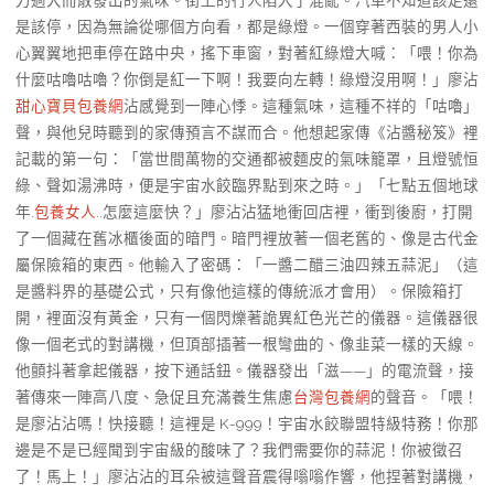
是該停，因為無論從哪個方向看，都是綠燈。一個穿著西裝的男人小
心翼翼地把車停在路中央，搖下車窗，對著紅綠燈大喊：「喂！你為
什麼咕嚕咕嚕？你倒是紅一下啊！我要向左轉！綠燈沒用啊！」廖沾
甜心寶貝包養網
沾感覺到一陣心悸。這種氣味，這種不祥的「咕嚕」
聲，與他兒時聽到的家傳預言不謀而合。他想起家傳《沾醬秘笈》裡
記載的第一句：「當世間萬物的交通都被麵皮的氣味籠罩，且燈號恒
綠、聲如湯沸時，便是宇宙水餃臨界點到來之時。」「七點五個地球
年.
包養女人
..怎麼這麼快？」廖沾沾猛地衝回店裡，衝到後廚，打開
了一個藏在舊冰櫃後面的暗門。暗門裡放著一個老舊的、像是古代金
屬保險箱的東西。他輸入了密碼：「一醬二醋三油四辣五蒜泥」（這
是醬料界的基礎公式，只有像他這樣的傳統派才會用）。保險箱打
開，裡面沒有黃金，只有一個閃爍著詭異紅色光芒的儀器。這儀器很
像一個老式的對講機，但頂部插著一根彎曲的、像韭菜一樣的天線。
他顫抖著拿起儀器，按下通話鈕。儀器發出「滋——」的電流聲，接
著傳來一陣高八度、急促且充滿養生焦慮
台灣包養網
的聲音。「喂！
是廖沾沾嗎！快接聽！這裡是 K-999！宇宙水餃聯盟特級特務！你那
邊是不是已經聞到宇宙級的酸味了？我們需要你的蒜泥！你被徵召
了！馬上！」廖沾沾的耳朵被這聲音震得嗡嗡作響，他捏著對講機，