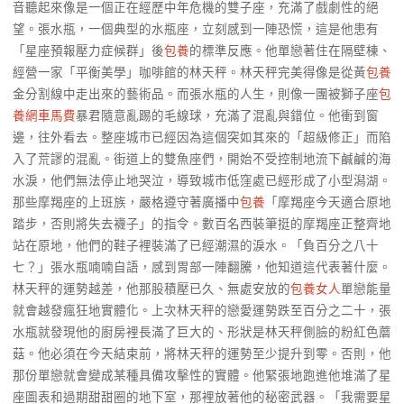
音聽起來像是一個正在經歷中年危機的雙子座，充滿了戲劇性的絕
望。張水瓶，一個典型的水瓶座，立刻感到一陣恐慌，這是他患有
「星座預報壓力症候群」後
包養
的標準反應。他單戀著住在隔壁棟、
經營一家「平衡美學」咖啡館的林天秤。林天秤完美得像是從黃
包養
金分割線中走出來的藝術品。而張水瓶的人生，則像一團被獅子座
包
養網車馬費
暴君隨意亂踢的毛線球，充滿了混亂與錯位。他衝到窗
邊，往外看去。整座城市已經因為這個突如其來的「超級修正」而陷
入了荒謬的混亂。街道上的雙魚座們，開始不受控制地流下鹹鹹的海
水淚，他們無法停止地哭泣，導致城市低窪處已經形成了小型潟湖。
那些摩羯座的上班族，嚴格遵守著廣播中
包養
「摩羯座今天適合原地
踏步，否則將失去襪子」的指令。數百名西裝筆挺的摩羯座正整齊地
站在原地，他們的鞋子裡裝滿了已經潮濕的淚水。「負百分之八十
七？」張水瓶喃喃自語，感到胃部一陣翻騰，他知道這代表著什麼。
林天秤的運勢越差，他那股積壓已久、無處安放的
包養女人
單戀能量
就會越發瘋狂地實體化。上次林天秤的戀愛運勢跌至百分之二十，張
水瓶就發現他的廚房裡長滿了巨大的、形狀是林天秤側臉的粉紅色蘑
菇。他必須在今天結束前，將林天秤的運勢至少提升到零。否則，他
那份單戀就會變成某種具備攻擊性的實體。他緊張地跑進他堆滿了星
座圖表和過期甜甜圈的地下室，那裡放著他的秘密武器。「我需要星