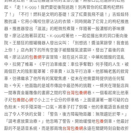
起。「走！K-999！我們要從後院逃跑！別再管你的紅棗枸杞燃料
了！」「不行！燃料是文明的基礎！沒了紅棗我飛不遠！」吉娃娃特
務抗議。它用小嘴咬住廖沾沾的衣領，同時開啟了它背上的枸杞推進
器。推進器發出「滋滋」的輕微煎煮聲，伴隨著一股濃郁的蔘味爆
發。廖沾沾抱著蒜泥缸、K-999咬著他，一起從撞出來的洞口衝向後
院。王醋狂的醋罐機器人發出尖叫：「別想逃！醬油黨餘孽！我會追
上你！」店內剩下的所有空盤子被醋酸氣波震碎，發出了最後的哀
鳴。廖沾沾的
包養網
宇宙冒險，就在這片蒜泥、中藥和醋酸的混亂
中，拉開了帷幕。《平行泊車維度：車位爭奪戰》何手殘的人生，被
兩個巨大的陰影籠罩著：停車費，以及平行泊車。他那輛老舊的掀背
車，彷彿繼承了他所有的駕駛焦慮，從未在他需要時提供過任何幫
助。今天，他面臨的是城市傳說中最恐怖的挑戰，一條夾在理髮店與
一間專賣金屬雕像的畫廊之間的窄
台灣包養網
巷。一個看起來比他車
子尺
包養甜心網
寸小上三十公分的停車格，上面還灑著一層可疑的白
色粉末。何手殘深吸一口氣。將車子打了倒檔。他的車載語音系統發
出了令人不快的女聲：「警告，後方障礙物距離：無限趨近於零。」
「請考慮放棄治療。」他忽略了警告，開始緩慢地
包養
倒車。他最討
厭的不是語音系統，而是那兩塊
台灣包養網
永遠在關鍵時刻自動收折