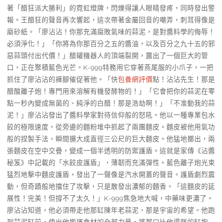
著「醋狂派大勝利」的霓虹燈牌，閃爍得讓人眼睛發疼，同時發出警
報。王醋狂的聲音再次響起，這次帶著金屬回音的嘲弄，刺耳得像是
磨砂紙。「廖沾沾！你那充滿腐敗氣味的蒜泥，是對醬料學的侮辱！
必須淨化！」「你將為你那百分之五的醬油，以及百分之九十五的邪
惡蒜頭付出代價！」醋罐機器人的頂端裂開，露出了一個巨大的管
口，正在聚積藍色光芒。K-999特務用它穿著燕尾服的小爪子，一把
抓住了廖沾沾的褲腳催促著他。「快
包養網評價
點！沾沾先生！那是
醋酸離子炮！專門用來溶解有機發酵物的！」「它會把你的蒜泥在零
點一秒內變成無菌的、純淨的白醋！那是浩劫啊！」「不准動我的蒜
泥！」廖沾沾發出了醬料學家對待信仰般的怒吼。他以一種專業包水
餃的極限速度，從旁邊的麵粉堆中抓起了兩團麵皮。麵皮被他用氣功
般的捏製手法，瞬間擴大成直徑三公尺的巨大麵皮。他猛地擲出，兩
張麵皮在空中交疊，變成一個半透明的防禦護盾。這就是家傳《沾醬
秘笈》中記載的「水餃皮護盾」，薄韌而充滿彈性。藍色離子炮光束
猛烈地擊中麵皮護盾，發出了一聲像是汽水開蓋的聲音。護盾劇烈震
動，但奇蹟般地擋住了攻擊，只是散發出濃郁的麵香。「這麵皮的延
展性！完美！但撐不了太久！」K-999焦急地大喊，中藥味更濃了。
廖沾沾知道，他必須帶走他那缸陳年老蒜泥，那是宇宙的希望。他跑
到蒜泥缸前，使出他搬運食材的全部力量，將那口比他還胖的缸抱