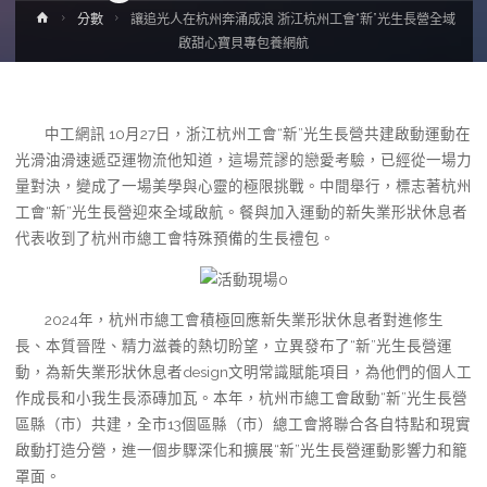
Home
分數
讓追光人在杭州奔涌成浪 浙江杭州工會“新”光生長營全域
啟甜心寶貝專包養網航
中工網訊 10月27日，浙江杭州工會“新”光生長營共建啟動運動在
光滑油滑速遞亞運物流他知道，這場荒謬的戀愛考驗，已經從一場力
量對決，變成了一場美學與心靈的極限挑戰。中間舉行，標志著杭州
工會“新”光生長營迎來全域啟航。餐與加入運動的新失業形狀休息者
代表收到了杭州市總工會特殊預備的生長禮包。
2024年，杭州市總工會積極回應新失業形狀休息者對進修生
長、本質晉陞、精力滋養的熱切盼望，立異發布了“新”光生長營運
動，為新失業形狀休息者design文明常識賦能項目，為他們的個人工
作成長和小我生長添磚加瓦。本年，杭州市總工會啟動“新”光生長營
區縣（市）共建，全市13個區縣（市）總工會將聯合各自特點和現實
啟動打造分營，進一個步驟深化和擴展“新”光生長營運動影響力和籠
罩面。