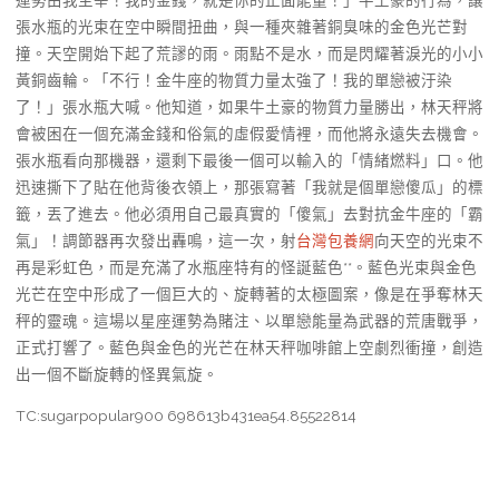
張水瓶的光束在空中瞬間扭曲，與一種夾雜著銅臭味的金色光芒對
撞。天空開始下起了荒謬的雨。雨點不是水，而是閃耀著淚光的小小
黃銅齒輪。「不行！金牛座的物質力量太強了！我的單戀被汙染
了！」張水瓶大喊。他知道，如果牛土豪的物質力量勝出，林天秤將
會被困在一個充滿金錢和俗氣的虛假愛情裡，而他將永遠失去機會。
張水瓶看向那機器，還剩下最後一個可以輸入的「情緒燃料」口。他
迅速撕下了貼在他背後衣領上，那張寫著「我就是個單戀傻瓜」的標
籤，丟了進去。他必須用自己最真實的「傻氣」去對抗金牛座的「霸
氣」！調節器再次發出轟鳴，這一次，射
台灣包養網
向天空的光束不
再是彩虹色，而是充滿了水瓶座特有的怪誕藍色**。藍色光束與金色
光芒在空中形成了一個巨大的、旋轉著的太極圖案，像是在爭奪林天
秤的靈魂。這場以星座運勢為賭注、以單戀能量為武器的荒唐戰爭，
正式打響了。藍色與金色的光芒在林天秤咖啡館上空劇烈衝撞，創造
出一個不斷旋轉的怪異氣旋。
TC:sugarpopular900 698613b431ea54.85522814