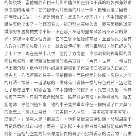
的後視鏡。當他需要它們來判斷車體與那座價值不菲的銅製獨角獸雕
像之間的距離時，它們卻像兩片羞澀的耳朵一樣，優雅地縮了回去。
同時發出低語：「你還是別看了，反正你也停不好。」何手殘感覺心
臟快要跳出來了。他轉頭看去，發現那座高聳入雲、覆蓋著鏽跡斑斑
鐵網的多層機械式停車塔，正在那片窄巷的盡頭散發出不正常的綠
光。這棟停車塔是個異類，它的三號車位始終空著，並且傳說只要有
人敢在它面前失敗十八次，就會被傳送到一個泊車地獄。他已經失敗
了十七次。現在是第十八次。他打了方向盤，車頭朝著銅獨角獸的方
向猛地偏轉。後視鏡發出最後的溫柔提醒：「再見，世界。」他沒有
撞上獨角獸，但他那顫抖的車尾卻擦到了停車塔三號車位入口處的一
根古老、佈滿苔蘚的柱子。不是撞擊，而是輕柔的碰觸，像戀人之間
的耳語。接著，一道濃郁的、像薄荷口香糖一樣的綠色光芒。猛地從
柱子爆發出來，瞬間吞噬了何手殘和他的掀背車。光芒消失後，窄巷
恢復了平靜，只剩下獨角獸雕像一臉困惑的表情。何手殘感覺一陣天
旋地轉，等他回過神來，他的車子竟然垂直停在一個貼滿了巨大獎狀
的牆壁上。獎狀上寫著：「完美倒車入庫獎——第零點零零零零零九
度偏差。」落款人是「倒車王」。他趕緊從車窗探出頭，發現周圍不
再是熟悉的城市街道，而是一望無際、由無數白線和編號組成的巨大
網格。這裡的空氣聞起來像是新買的輪胎和劣質香水的混合物，而重