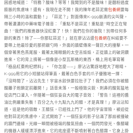
困惑地喊道：「特務？酸味？等等！我聞到的不是酸味！是麵粉過度
膨脹的焦慮味！還有，我現在走不開！我的陳年老蒜泥需
包養網
要每
隔三小時的溫和震動！」「蒜泥？」對面傳來K-999崩潰的尖叫聲，
帶著濃濃的中藥味電子雜音：「重點不是蒜泥！重點是**時空正在彎
曲！**我們的推進器快沒紅棗了！快！我們在你的後院！別帶任何多
餘的東西！除了——你那缸蒜泥！」就在廖沾沾還
包養網
在糾結要不
要帶上他最珍愛的那把銀勺時，外面的牆壁傳來一聲巨大的撞擊。一
個穿著黑色燕尾服、戴著太陽眼鏡的太空吉娃娃，正從牆上的破洞鑽
進來。它的背上揹著一個像是小型瓦斯桶的東西，桶上用毛筆寫著
「極品紅棗枸杞燃料」。「你怎麼——」廖沾沾驚訝地瞪大了眼睛。
K-999用它的小短腿站得筆直，戴著白色手套的爪子優雅地一揮：
「沒時間了，沾沾先生！宇宙水餃快要拉肚子了！我們必須在你被醋
酸離子炮鎖定前離開！」話音未落，一股極致尖銳、刺鼻的酸氣猛地
從店門口灌入，伴隨著一個狂妄自大的電子音效：「警告！這裡的醬
油比例嚴重失衡！百分之九十九點九九的醋，才是真理！」廖沾沾知
道，這是他的宿敵，王醋狂，已經找上門了。他的宇宙冒險，被迫從
他對蒜泥的焦慮中，正式開始了。一個狂妄的影子佔滿了那扇被撞破
的牆門邊緣，光線一瞬間被極端的酸氣扭曲。一個閃閃發光、像醋罐
的機器人緩緩漂浮進來，它的底座還不斷噴射著白色醋霧。它身上掛