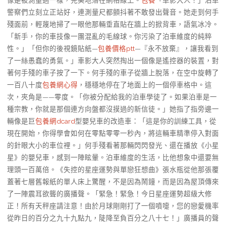
警察們立刻立正站好，連測量尺都顫抖著不敢發出聲音。她走到何手
殘面前，輕蔑地掃了一眼他那輛垂直貼在牆上的掀背車，語氣冰冷。
「新手，你的車技像一團混亂的毛線球。你污染了泊車維度的純粹
性。」「但你的後視鏡貼紙—
包養價格ptt
—『永不放棄』，讓我看到
了一絲愚蠢的勇氣。」車影大人突然掏出一個像是遙控器的裝置，對
著何手殘的車子按了一下。何手殘的車子從牆上脫落，在空中旋轉了
一百八十度
包養網心得
，穩穩地停在了地面上的一個停車格中。這
次，夾角是——零度。「你被分配給我的泊車學徒了。如果泊車是一
種宗教，你就是那個連方向盤都沒摸過的新信徒。」她指了指旁邊一
輛像是巨
包養網dcard
型嬰兒車的改造車：「這是你的訓練工具，從
現在開始，你得學會如何在零點零零一秒內，將這輛車精準停入對面
的針眼大小的車位裡。」何手殘看著那輛閃閃發光、還在播放《小星
星》的嬰兒車，感到一陣眩暈。泊車維度的生活，比他想象中還要無
理頭一百萬倍。《失控的星座運勢與單戀狂想曲》張水瓶從他那張覆
蓋著七層舊報紙的單人床上驚醒，不是因為鬧鐘，而是因為屋頂傳來
了一陣震耳欲聾的廣播聲。「緊急！緊急！今日星座運勢超級大修
正！所有天秤座請注意！由於月球剛剛打了一個噴嚏，您的戀愛機率
從昨日的百分之九十九點九，陡降至負百分之八十七！」廣播員的聲