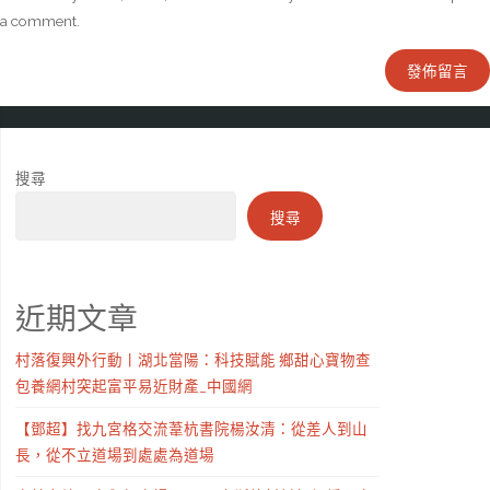
a comment.
搜尋
搜尋
近期文章
村落復興外行動丨湖北當陽：科技賦能 鄉甜心寶物查
包養網村突起富平易近財產_中國網
【鄧超】找九宮格交流葦杭書院楊汝清：從差人到山
長，從不立道場到處處為道場