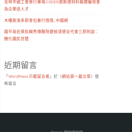
吉林市總工會舉行專場OSDER奧斯德材料報價僱用會
為企業送人才
木樓歌海多耶查包養行情情_中國網
國平易近黨批賴秀傳醫院健檢清德全代會三原則說：
醜化國民苦楚
近期留言
「
WordPress 示範留言者
」於〈
網站第一篇文章
〉發
佈留言