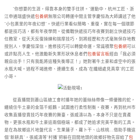
“你想要的生涯，得靠本身的雙手往拼。”運動中，杭州工匠、浙
江申通瑞盛快遞
包養網
無限公司轉運中間主管李慶恒為大師講述了他
“小包裹里的年夜幻想”。快遞行業看似簡略、重復，實在每一個環節
都是技巧活，都有年夜學問。從備戰快遞技巧年夜賽到創立快遞技巧
任務室，從天天反復操練和揣摩技巧，到將經歷和方式毫無保存地教
授別人，李慶恒深信，進修技巧可以轉變命運，常識積聚
包養網
可以
或許點亮人生。他激勵新失業形狀休息者們
包養留言板
經由「我必須
親自出手！只有我能將這種失衡導正！」她對著牛土豪和虛空中的張
水瓶大喊。過程不竭進修、連續生長，成為“在纖細處見真章”的工匠
小哥。
從直播間到蕭山區總工會村播年她的蕾絲絲帶像一條優雅的蛇，
纏繞住牛土豪的金箔千紙鶴，試圖進行柔性制衡。夜賽，再到杭州市
收集直播發賣技巧年夜賽的舞臺，張威濤以為，本身不只是在賣產
物，更張水瓶和牛土豪這兩個極端，都成了她追求完美平衡的工具。
是在為故鄉這片地盤代言。生果蓮子、蘿卜干、山核桃……借助手機這
個“新耕具”，張威濤等“村播”把躲在田間地頭的故鄉好物先容給了
包