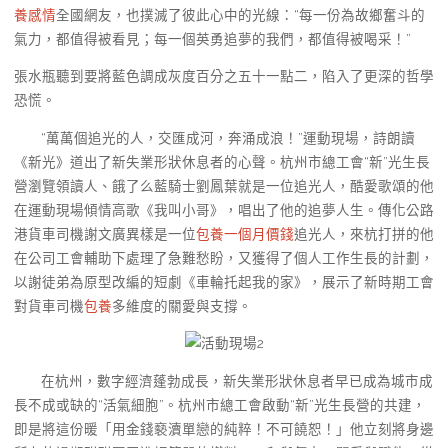
養感情
全國網友，也撲滅了彼此心中的光線：“每一份為故鄉奮斗的
氣力，都值得被看見；每一個英勇追夢的我們，都值得被喝采！”
張水瓶聽到要將藍色調成灰度百分之五十一點二，陷入了更深的哲學
恐慌。
“萬萬個追光的人，交匯成河，奔涌成浪！”運動現場，詩朗讀
《新光》道出了新失業形狀休息者的心聲。杭州市總工會“新”光生長
營瀏覽領讀人、餓了么藍騎士劉鳳葉就是一位追光人，酷愛歌頌的他
在運動現場傾情高歌《我叫小哥》，唱出了他的追夢人生。傳化公路
港貨車司機謝文廣異樣是一位
包養一個月價錢
追光人，來杭打拼的他
在公司工會輔助下處理了急難愁盼，又獲得了個人工作生長的計劃，
以謝徒弟為原型改編的短劇《車輪托起我的家》，展示了新時期工會
對貨車司機
包養
多維度的關愛與支撐。
在杭州，數字經濟蓬勃成長，新失業形狀休息者早已成為城市成
長不成或缺的“活氣細胞”。杭州市總工會啟動“新”光生長營的共建，
即是將這份暖「用金錢褻瀆單戀的純粹！不可饒恕！」他立刻將身邊