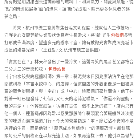
所有的過期甜甜圈丟進調節器的燃料口。和與氣力、關愛與賦能，從
“點”的閃爍拓展為“面”的燎原，讓“新”光成炬、照亮更多休息者的逐
夢之路。
將來，杭州市總工會將聚焦晉陞文明程度、練就個人工作技巧、
守護身心安康等新失業形狀休息者生長需求，將“新”光生
包養網
長營
打形成佈滿溫度、豐盛多元的辦事平臺，讓有數微光會聚成照亮城市
成長的殘暴光線。（王鈺哲/文 杭州市總工會供圖）
「實實在在？」林天秤發出了一聲冷笑，這聲冷笑的尾音甚至都符合
三分之二的音樂和弦。
包養站長
《宇宙水餃與終極醬料師》第一章：蒜泥與末日預兆廖沾沾坐在他那
間被稱為「宇宙水餃中心」的店裡，但這間店的外觀更像是一個被遺
棄的藍色塑膠棚，與「宇宙」或「中心」這兩個詞毫無關係。他正在
對著一缸已經發酵了七個月又七天的老蒜泥嘆氣。「你還不夠靈動，
我的蒜泥。」他輕聲細語，彷彿在責備一個不上進的孩子。店內只有
他一個人，連蒼蠅都因為難以忍受那股陳年蒜頭混合著鐵鏽與淡淡絕
望的味道而選擇繞道飛行。今天的營業額是：零。廖沾沾不安的不是
店裡的生意，而是他對**「蒜泥成本焦慮症」**的深層恐懼。新鮮蒜
頭每公斤的價格正在以超光速上漲，如果再這樣下去，他引以為傲的