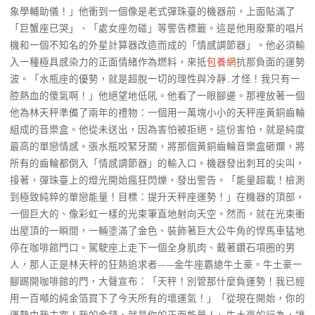
象學輔助儀！」他衝到一個像是老式彈珠臺的機器前，上面貼滿了
「巨蟹座已哭」、「處女座勿碰」等警告標籤。這是他用廢棄的唱片
機和一個不知名的外星計算器改造而成的「情感調節器」。他必須輸
入一種極具感染力的正面情緒作為燃料，來抵
包養網
抗那負面的運勢
波。「水瓶座的優勢，就是超脫一切的理性與冷靜…才怪！我只有一
腔熱血的傻氣啊！」他絕望地低吼。他看了一眼腳邊。那裡放著一個
他為林天秤準備了兩年的禮物：一個用一萬塊小小的天秤座黃銅齒輪
組成的音樂盒。他從未送出，因為害怕被拒絕。這份害怕，就是純度
最高的單戀情感。張水瓶咬緊牙關，將那個黃銅齒輪音樂盒砸爛，將
所有的齒輪都倒入「情感調節器」的輸入口。機器發出刺耳的尖叫，
接著，彈珠臺上的燈光開始瘋狂閃爍，發出警告。「能量超載！檢測
到極致純粹的單戀能量！目標：提升天秤座運勢！」在機器的頂部，
一個巨大的、像彩虹一樣的光束筆直地射向天空。然而，就在光束衝
出屋頂的一瞬間，一輛塗滿了金色、裝飾著巨大公牛角的悍馬車猛地
停在咖啡館門口。駕駛座上走下一個全身肌肉、戴著鑽石項圈的男
人，那人正是林天秤的狂熱追求者——金牛座霸總牛土豪。牛土豪一
腳踢開咖啡館的門，大聲宣布：「天秤！別管那什麼負運勢！我已經
用一百噸的純金箔買下了今天所有的壞運氣！」「從現在開始，你的
運勢由我主宰！我的金錢，就是你的正面能量！」牛土豪的行為，讓