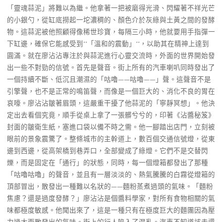
「靈魂蒜泥」將難以為繼。他拿著一把被磨得光滑、閃耀著不祥光芒
的小銀勺，從缸底撈起一坨濃稠的、顏色介於灰綠與土黃之間的發酵
物。這蒜泥被他照顧得像稀世珍寶，每隔三小時，他就要用手指彈一
下缸邊，確保它能感受到**「溫和的震動」**，以助其在精神上達到
圓滿。就在廖沾沾專注於與蒜泥進行心靈交流時，外面的世界開始發
出一些不對勁的信號。首先是聲音。街上所有的汽車喇叭同時發出了
一個持續不斷、低沉且潮濕的「咕嚕——咕嚕——」聲。這聲音不是
引擎聲，也不是正常的鳴笛聲，而像是一個巨大的、消化不良的胃在
哀嚎。廖沾沾皺著眉頭，這嚴重干擾了他蒜泥的「寧靜冥想」。他決
定出去看個究竟，順手從桌上拿了一張髒兮兮的，印著《沾醬秘笈》
封面的皺衛生紙，塞進口袋以備不時之需。他一腳踏出店門，立刻被
眼前的景象震驚了。整條城市的主幹道上，數百個交通信號燈，從東
邊到西邊，從高架橋到巷弄口，全部變成了綠燈。它們不是交替閃
爍，而是固定在「通行」的狀態，同時，每一個燈箱都發出了那種
「咕嚕咕嚕」的聲音，並且有一層淡淡的、熱氣騰騰的白霧從燈箱的
頂部冒出，散發出一種難以名狀的——麵粉蒸煮過頭的氣味。「麵粉
焦慮？還是過度發酵？」廖沾沾是個醬料學家，對所有食物相關的氣
味都極度敏感。他聞出來了，這是一種只有在極度巨大的麵團因為壓
力過大而散發出的氣味。街上的行人陷入了混亂。汽車不知道該走還