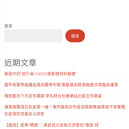
搜尋
搜尋
近期文章
暴雨中的“逆行者OSDER奧斯德材料報價”
國年夜醫學組織設基因醫學中間 推動基因檢測融進日常臨床護理
傳劉嘉玲下月宣布婚期 爭先林台包養網站比較志玲開喜
讓黨旗飄蕩在抗疫第一線！東阿森和診所疫苗縣劉集鎮黨員干部奮戰
在疫情防控最前沿剪影
【趙旭】經典“轉譯”：黃庭找九宮格交流堅的“理語”詩