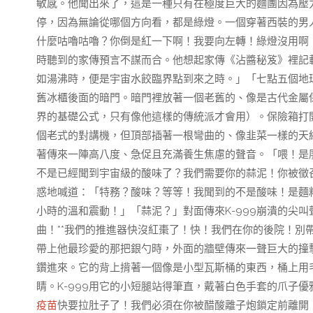
敏感。他聞出來了，這是一種只有在極度巨大的麵團因為壓
停，因為無論從哪個方向看，都是綠燈。一個穿著西裝的男
什麼咕嚕咕嚕？你倒是紅一下啊！我要向左轉！綠燈沒用啊
時聽到的家傳預言不謀而合。他想起家傳《沾醬秘笈》裡記
如湯沸時，便是宇宙水餃臨界點到來之時。」「七點五個地
舊冰櫃後面的暗門。暗門裡放著一個老舊的、像是古代金屬
界的基礎公式，只有像他這樣的傳統派才會用）。保險箱打
個老式的對講機，但頂部插著一根彎曲的、像韭菜一樣的天
著傳來一陣高八度、急促且充滿養生焦慮的聲音。「喂！是廖
不是已經聞到宇宙級的酸味了？我們需要你的蒜泥！你被徵
惑地喊道：「特務？酸味？等等！我聞到的不是酸味！是麵
小時的溫和震動！」「蒜泥？」對面傳來K-999崩潰的尖
曲！**我們的推進器快沒紅棗了！快！我們在你的後院！別
帶上他最珍愛的那把銀勺時，外面的牆壁傳來一聲巨大的撞
鑽進來。它的背上揹著一個像是小型瓦斯桶的東西，桶上用
睛。K-999用它的小短腿站得筆直，戴著白色手套的爪子
疫苗
快要拉肚子了！我們必須在你被醋酸離子炮鎖定前離開