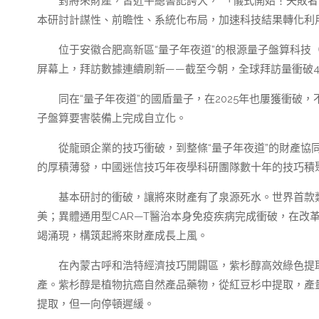
對將來財產，習近平總書記誇大，“「儀式開始！失敗
本研討計謀性、前瞻性、系統化布局，加速科技結果轉化利用
位于安徽合肥高新區“量子年夜道”的根源量子盤算科技
屏幕上，拜訪數據連續刷新——截至今朝，全球拜訪量衝破40
同在“量子年夜道”的國盾量子，在2025年也屢獲衝
子盤算要害裝備上完成自立化。
從龍頭企業的技巧衝破，到整條“量子年夜道”的財產
的厚積薄發，中國迷信技巧年夜學科研團隊數十年的技巧積
基本研討的衝破，讓將來財產有了泉源死水。世界首款
美；異體通用型CAR—T醫治本身免疫疾病完成衝破，在改
竭涌現，構筑起將來財產成長上風。
在內蒙古呼和浩特經濟技巧開闢區，紫杉醇高效綠色提
產。紫杉醇是植物抗癌自然產品藥物，從紅豆杉中提取，產
提取，但一向停頓遲緩。