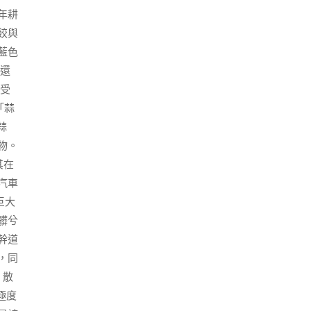
年耕
餃與
藍色
還
受
「蒜
蒜
物。
其在
汽車
巨大
髒兮
幹道
，同
，散
極度