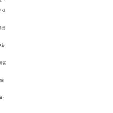
”。
動財
樣機
器範
研發
設備
津）