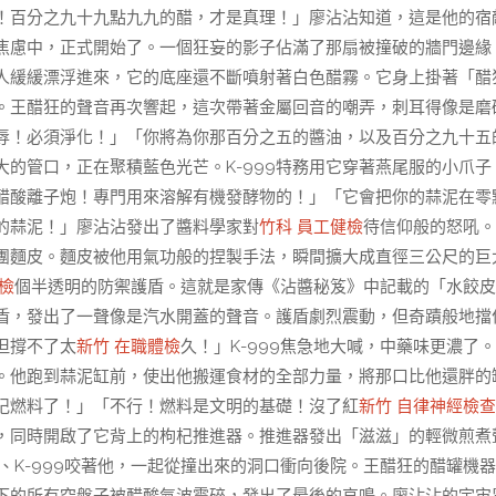
！百分之九十九點九九的醋，才是真理！」廖沾沾知道，這是他的宿
焦慮中，正式開始了。一個狂妄的影子佔滿了那扇被撞破的牆門邊緣
人緩緩漂浮進來，它的底座還不斷噴射著白色醋霧。它身上掛著「醋
。王醋狂的聲音再次響起，這次帶著金屬回音的嘲弄，刺耳得像是磨
辱！必須淨化！」「你將為你那百分之五的醬油，以及百分之九十五
的管口，正在聚積藍色光芒。K-999特務用它穿著燕尾服的小爪子
醋酸離子炮！專門用來溶解有機發酵物的！」「它會把你的蒜泥在零
的蒜泥！」廖沾沾發出了醬料學家對
竹科 員工健檢
待信仰般的怒吼。
團麵皮。麵皮被他用氣功般的捏製手法，瞬間擴大成直徑三公尺的巨
檢
個半透明的防禦護盾。這就是家傳《沾醬秘笈》中記載的「水餃皮
盾，發出了一聲像是汽水開蓋的聲音。護盾劇烈震動，但奇蹟般地擋
但撐不了太
新竹 在職體檢
久！」K-999焦急地大喊，中藥味更濃了
。他跑到蒜泥缸前，使出他搬運食材的全部力量，將那口比他還胖的
枸杞燃料了！」「不行！燃料是文明的基礎！沒了紅
新竹 自律神經檢查
，同時開啟了它背上的枸杞推進器。推進器發出「滋滋」的輕微煎煮
、K-999咬著他，一起從撞出來的洞口衝向後院。王醋狂的醋罐機