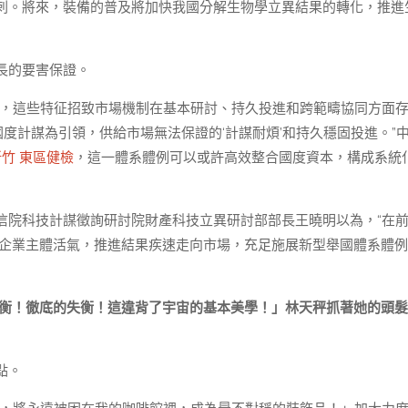
刺。將來，裝備的普及將加快我國分解生物學立異結果的轉化，推進
長的要害保證。
性，這些特征招致市場機制在基本研討、持久投進和跨範疇協同方面
度計謀為引領，供給市場無法保證的‘計謀耐煩’和持久穩固投進。”
新竹 東區健檢
，這一體系體例可以或許高效整合國度資本，構成系統
信院科技計謀徵詢研討院財產科技立異研討部部長王曉明以為，“在
企業主體活氣，推進結果疾速走向市場，充足施展新型舉國體系體例
衡！徹底的失衡！這違背了宇宙的基本美學！」林天秤抓著她的頭髮
點。