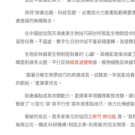
習近平總書記誇大：“要充足施展新型舉國體系體例上風
保持“財產出題、科技答題”，必需加大力度重點範疇
產進級的無機聯合。
在中國迷信院天津產業生物技巧研討所智能生物制造中
晉陞任務。不遠處，數字化分別中試平臺安穩運轉，為發酵
生物反映器是生物制造財產的“心臟”，其機能直接決
疇面對諸多災題，平行反映
超音波健檢
器、植物細胞反映器
“跟著分解生物學技巧的疾速成長，試驗室一年就能培
的節拍。”夏建業坦言。
財產痛點成為攻關動力。夏建業率領團隊集智攻關，顛末
衝破了“小型化”與“高平行性”兩年夜焦點技巧，效力比傳統
衝破的背后，是多家單元的協同立
新竹 肺功能
異。“
無限公司，構成‘科研機構+制造企業+利用端’的完全閉環，