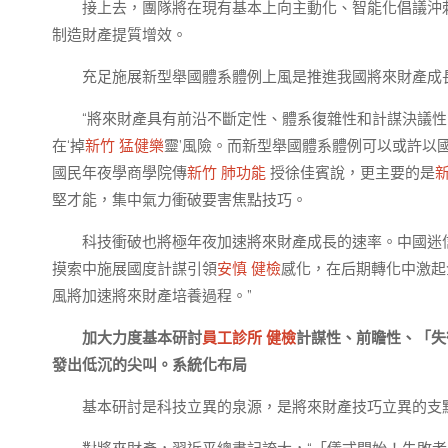
接上去，團隊將在現有基本上向主動化、智能化倡議沖
制造財產提質增效。
充足施展新型舉國體系體例上風是推進我國將來財產成
“將來財產具有前沿不斷定性、體系復雜性和計謀決議
在‘掉
新竹 猛健樂
靈’風險。而新型舉國體系體例可以或許以國
國民年夜學商學院傳
新竹 肺功能
授徐佳賓說，更主要的是
堅才能，集中氣力衝破要害焦點技巧。
科技衝破也將極年夜加速將來財產成長的速率。中國迷
摸索中施展國度計謀引領
安慎 健檢
感化，在后期轉化中激起
風將加速將來財產培養過程。”
加大力度基本研討
員工診所 健檢
計謀性、前瞻性、「失
發出低沉的尖叫。系統化布局
基本研討是科技立異的泉源，是將來財產技巧立異的支