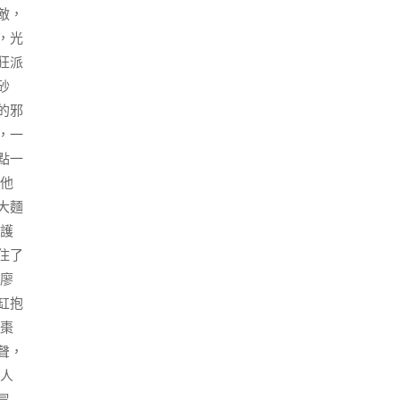
敵，
，光
狂派
砂
的邪
，一
點一
他
大麵
護
住了
。廖
缸抱
棗
聲，
器人