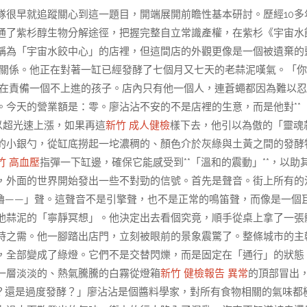
隊很早就追蹤關心到這一題目，開端展開前瞻性基本研討。歷經10多
通了紫杉醇生物分解途徑，把握完整自立常識產權，在紫杉《宇宙水
稱為「宇宙水餃中心」的店裡，但這間店的外觀更像是一個被遺棄的
關係。他正在對著一缸已經發酵了七個月又七天的老蒜泥嘆氣。「你
在責備一個不上進的孩子。店內只有他一個人，連蒼蠅都因為難以忍
今天的營業額是：零。廖沾沾不安的不是店裡的生意，而是他對**
以超光速上漲，如果再這
新竹 成人健檢
樣下去，他引以為傲的「靈魂
的小銀勺，從缸底撈起一坨濃稠的、顏色介於灰綠與土黃之間的發酵
竹 高血壓
指彈一下缸邊，確保它能感受到**「溫和的震動」**，以助
，外面的世界開始發出一些不對勁的信號。首先是聲音。街上所有的
嚕——」聲。這聲音不是引擎聲，也不是正常的鳴笛聲，而像是一個
他蒜泥的「寧靜冥想」。他決定出去看個究竟，順手從桌上拿了一張
時之需。他一腳踏出店門，立刻被眼前的景象震驚了。整條城市的主
，全部變成了綠燈。它們不是交替閃爍，而是固定在「通行」的狀態
一層淡淡的、熱氣騰騰的白霧從燈箱
新竹 健檢報告 異常
的頂部冒出
？還是過度發酵？」廖沾沾是個醬料學家，對所有食物相關的氣味都