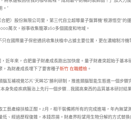
者，將永遠被困在我的咖啡館裡，成為最不對稱的裝飾品！」加大力
。”
（合肥）股份無限公司里，第三代自立超導量子盤算機“根源悟空”的
00萬次，辦事收集籠罩160多個國度和地域。
破，不只在國際量子保密通訊收集扶植中占據主要位置，更在濃縮制冷機
協同，近年來，合肥量子財產成長跑出加快度。量子財產突起始于基本
聚，為財產成長埋下了要害種子
新竹 在職體檢
。
類腦互補視覺芯片“天眸芯”勝利研制，推進類腦智能生態進一個步驟
革本身免疫疾病醫治上先行一個步驟……我國高東西的品質基本研討結
取工藝產線扶植正酣。2月，相干裝備將所有的完成進場，年內無望
量低、經過歷程復雜，本錢昂揚。財產界盼望用生物分解的方式替換