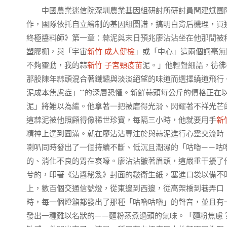
中國農業迷信院深圳農業基因組研討所研討員閆建斌團
作，團隊依托自立繪制的基因組圖譜，搞明白背后機理，買
終極醬料師》第一章：蒜泥與末日預兆廖沾沾坐在他那間被
塑膠棚，與「宇宙
新竹 成人健檢
」或「中心」這兩個詞毫無
不夠靈動，我的蒜
新竹 子宮頸疫苗
泥。」他輕聲細語，彷彿
那股陳年蒜頭混合著鐵鏽與淡淡絕望的味道而選擇繞道飛行。
泥成本焦慮症」**的深層恐懼。新鮮蒜頭每公斤的價格正在
泥」將難以為繼。他拿著一把被磨得光滑、閃耀著不祥光芒
這蒜泥被他照顧得像稀世珍寶，每隔三小時，他就要用手
新
精神上達到圓滿。就在廖沾沾專注於與蒜泥進行心靈交流時
喇叭同時發出了一個持續不斷、低沉且潮濕的「咕嚕——咕
的、消化不良的胃在哀嚎。廖沾沾皺著眉頭，這嚴重干擾了
兮的，印著《沾醬秘笈》封面的皺衛生紙，塞進口袋以備不
上，數百個交通信號燈，從東邊到西邊，從高架橋到巷弄口
時，每一個燈箱都發出了那種「咕嚕咕嚕」的聲音，並且有
發出一種難以名狀的——麵粉蒸煮過頭的氣味。「麵粉焦慮