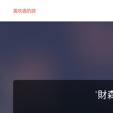
風吹過的詩
“財