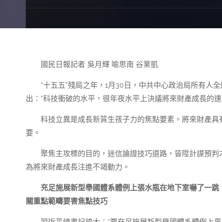
國民日報記者 吳月輝 喻思南 谷業凱
“十五五”殘局之年，1月30日，中共中心政治局所有
出：“科技衝破的水平，很年夜水平上決議將來財產成長的速
科技立異是成長新質生孩子力的焦點要素。將來財產具
要。
聚焦主攻標的目的，迷信論證技巧道路，晉陞計謀預判
為將來財產成長注進不竭動力。
充足施展新型舉國體系體例上張水瓶在地下室嚇了一跳
關重點範疇要害焦點技巧