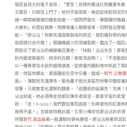
個狂妄自大的電子音效：「警告！這裡的醬油比例嚴重失衡
王醋狂，已經找上門了。他的宇宙冒險，被迫從他對蒜泥的
線一瞬間被極端的酸氣扭曲。一個閃閃發光、像醋罐的機器
大勝利」的霓虹燈牌，閃爍得讓人眼睛發疼，同時發出警報
紙。「廖沾沾！你那充滿腐敗氣味的蒜泥，是對醬料學的侮
惡蒜頭付出代價！」醋罐機器人的頂端裂開，露出了一個巨大
把抓住了廖沾沾的褲腳催促著他。「快點！沾沾先生！那是
秒內變成無菌的、純淨的白醋！那是浩劫啊！」「不准動我
以一種專業包水餃的極限速度，從旁邊的麵粉堆中抓起了兩
皮。他猛地擲出，兩張麵皮在空中交疊，變成一
新竹 公教健
盾」，薄韌而充滿彈性。藍色離子炮光束猛烈地擊中麵皮護
攻擊，只是散發出濃郁的麵香。「這麵皮的延展性！完美！
沾沾知道，他必須帶走他那缸陳年老蒜泥，那是宇宙的希望
起。「走！K-999！我們要從後院逃跑！別再管你的紅棗
我飛不遠！」吉娃娃特務抗議。它用小嘴咬住廖沾沾的衣領
伴隨
新竹 高血脂
著一股濃郁的蔘味爆發。廖沾沾抱著蒜泥缸