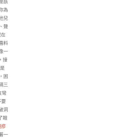
是該
你為
他兒
、聲
藏在
醬料
像一
，接
邊是
，困
隔三
在彎
不要
破洞
了眼
皰疹
著一