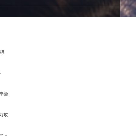
指
主
連續
力攻