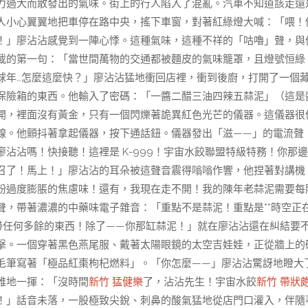
力過大而散發出的氣味。街上的行人陷入了混亂。汽車不知道該走還
人小心翼翼地把車停在路中央，搖下車窗，對著紅綠燈大喊：「喂！
！」廖沾沾感覺到一陣心悸。這種氣味，這種不祥的「咕嚕」聲，與
載的第一句：「當世間萬物的交通都被麵皮的氣味籠罩，且燈號恒綠
球年…怎麼這麼快？」廖沾沾猛地衝回店裡，衝到後廚，打開了一個
保險箱的東西。他輸入了密碼：「一醬二醋三油四辣五蒜泥」（這是
開，裡面沒有黃金，只有一個閃爍著詭異紅色光芒的儀器。這儀器很
線。他顫抖著拿起儀器，按下通話鈕。儀器發出「滋——」的電流聲
沾沾嗎！快接聽！這裡是 K-999！宇宙水餃聯盟特級特務！你那
召了！馬上！」廖沾沾的耳朵被這聲音震得嗡嗡作響，他捏著對講機
粉過度膨脹的焦慮味！還有，我現在走不開！我的陳年老蒜泥需要每
叫聲，帶著濃濃的中藥味電子雜音：「重點不是蒜泥！重點是**時空正
帶任何多餘的東西！除了——你那缸蒜泥！」就在廖沾沾還在糾結要
擊。一個穿著黑色燕尾服、戴著太陽眼鏡的太空吉娃娃，正從牆上的
毛筆寫著「極品紅棗枸杞燃料」。「你怎麼——」廖沾沾驚訝地瞪大
優雅地一揮：「沒時間
新竹 猛健樂
了，沾沾先生！宇宙水餃
新竹 帶狀
！」話音未落，一股極致尖銳、刺鼻的酸氣猛地從店門口灌入，伴隨