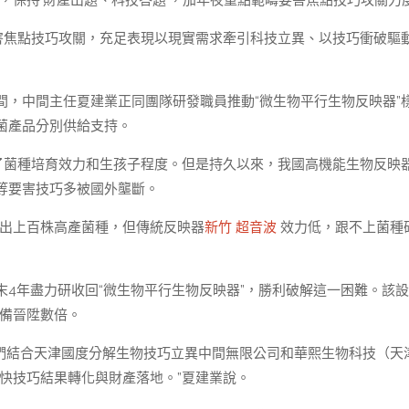
，保持‘財產出題、科技答題’，加年夜重點範疇要害焦點技巧攻關力度
要害焦點技巧攻關，充足表現以現實需求牽引科技立異、以技巧衝破驅
間，中間主任夏建業正同團隊研發職員推動“微生物平行生物反映器”
菌產品分別供給支持。
議了菌種培育效力和生孩子程度。但是持久以來，我國高機能生物反映
等要害技巧多被國外壟斷。
養出上百株高產菌種，但傳統反映器
新竹 超音波
效力低，跟不上菌種
4年盡力研收回“微生物平行生物反映器”，勝利破解這一困難。該
裝備晉陞數倍。
我們結合天津國度分解生物技巧立異中間無限公司和華熙生物科技（天
加快技巧結果轉化與財產落地。”夏建業說。