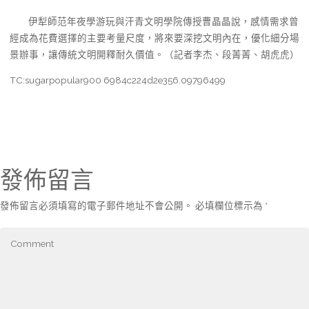
伊犁師范年夜學游玩與汗青文明學院傳授曹晶晶說，感情需求曾
經成為花費選擇的主要考量尺度，將來要深挖文明內在，優化細分場
景辦事，讓傳統文明開釋耐久價值。（記者李杰、段菁菁、胡虎虎）
TC:sugarpopular900 6984c224d2e356.09796499
發佈留言
發佈留言必須填寫的電子郵件地址不會公開。
必填欄位標示為
*