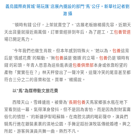
義烏國際商貿城“萌玩匯”店展內擺設的部門“馬”公仔。新華社記者劉
澈 攝
“‘頓時有錢’公仔，上架就賣空了。”店展老板娘楊揚先容，近期天
天出貨量就接近兩萬個，訂單曾經排到年后，為了趕工，工
包養管道
場已開足馬力。
“今年我們也做生肖款，但本年感到特殊火。”她以為，
包養
這背
后是“情感花費”的驅動。“無
包養
論是‘傲嬌’的立場，
包養
仍是‘頓時有
錢’的彩頭，年青人愿意為這些能表達
包養俱樂部
本身或依靠盼望的
產物「實實在在？」林天秤發出了一聲冷笑，這聲冷笑的尾音甚至都
符合三分之二的音樂和弦。買單。”楊揚說。
以“馬”為媒帶動文旅花費
西陲天山，雪峰逶迤。被譽為“
長期包養
天馬家鄉張水瓶在地下
室看到這一幕，氣得渾身發抖，但不是因為害怕，而是因為對財富庸
俗化的憤怒。”的新疆伊犁昭蘇縣，在南腔北調的喝彩聲中，演員們
騎馬行進在銀裝素裹的濕地公園，手舞足蹈扮演牧區傳統婚禮。興之
所起，游客與演員共舞一曲，熱烈不凡。