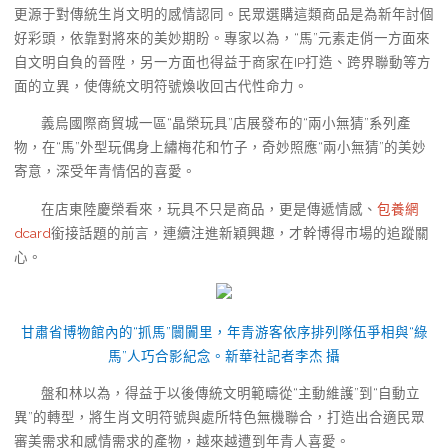
更源于對傳統生肖文明的感情認同。民眾選購這類商品是為新年討個
好彩頭，依靠對將來的美妙期盼。專家以為，“馬”元素走俏一方面來
自文明自負的晉陞，另一方面也得益于商家在IP打造、跨界聯動等方
面的立異，使傳統文明符號煥收回古代性命力。
義烏國際商貿城一區“晶榮玩具”店展發布的“兩小無猜”系列產
物，在“馬”外型玩偶身上繡梅花和竹子，奇妙照應“兩小無猜”的美妙
寄意，深受年青情侶的喜愛。
在店東陸慶榮看來，玩具不只是商品，更是傳遞情感、
包養網
dcard
銜接話題的前言，連續注進新穎興趣，才幹博得市場的追蹤關
心。
甘肅省博物館內的“抓馬”闤闠里，年青游客依序排列隊伍爭相與“綠
馬”人巧合影紀念。新華社記者李杰 攝
盤和林以為，得益于以後傳統文明範疇從“主動維護”到“自動立
異”的轉型，將生肖文明符號與處所特色無機聯合，打造出合適民眾
審美需求和感情需求的產物，越來越遭到年青人喜愛。