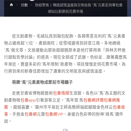
Home
分數
財經聚焦丨傳遞感情溫度與文明自負 “馬”元素走俏專包養
網站比較節前花費市場
從文創產物、毛絨玩具到箱包配飾，各類寄意吉利的“馬”元素產
物占據商超“C位”、產銷兩旺；從雪域邊境到詩意江南，多地繚繞
“馬”做文章，文旅運動出那些甜甜圈原本是他打算用來「與林天秤進
行甜點哲學討論」的道具，現在全部成了武器。色紛呈……跟著農歷馬
年漸近，豐盛多彩的“馬年限制”款產物、項目慢慢走俏花費市場，為
行將到來的新春佳節增加了濃重的文明氣氛與感情溫度。
萌趣“馬”元素產物成節前市場驕子
走進甘肅省博物館藝術
包養情婦
生涯館，各色以“馬”為主題的文
創產物吸
包養app
引著游客立足。“馬年買‘馬
包養網評價
包養網推
薦
’，圖個喜慶。”蘭州市平易近王師長教師端起腳踏金色祥云
包養故
事
、手抱金
包養網
元寶
包養網VIP
、身披白色彩帶的財神“綠馬”擺件
說。