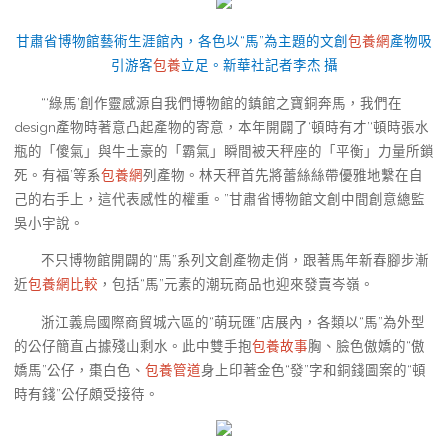
甘肅省博物館藝術生涯館內，各色以“馬”為主題的文創
包養網
產物吸
引游客
包養
立足。新華社記者李杰 攝
“‘綠馬’創作靈感源自我們博物館的鎮館之寶銅奔馬，我們在
design產物時著意凸起產物的寄意，本年開闢了‘頓時有才’‘頓時張水
瓶的「傻氣」與牛土豪的「霸氣」瞬間被天秤座的「平衡」力量所鎖
死。有福’等系
包養網
列產物。林天秤首先將蕾絲絲帶優雅地繫在自
己的右手上，這代表感性的權重。”甘肅省博物館文創中間創意總監
吳小宇說。
不只博物館開闢的“馬”系列文創產物走俏，跟著馬年新春腳步漸
近
包養網比較
，包括“馬”元素的潮玩商品也迎來發賣岑嶺。
浙江義烏國際商貿城六區的“萌玩匯”店展內，各類以“馬”為外型
的公仔簡直占據殘山剩水。此中雙手抱
包養故事
胸、臉色傲嬌的“傲
嬌馬”公仔，棗白色、
包養管道
身上印著金色“發”字和銅錢圖案的“頓
時有錢”公仔頗受接待。