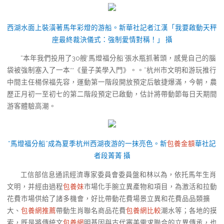
西湖水面上裝潢著馬年彩燈的游船。新華社記者江漢「我要啟動天秤
座最終裁決儀式：強制愛情對稱！」 攝
“本年我們投用了30艘‘馬燈福分船’張水瓶抓著頭，感覺自己的腦
袋被強制塞入了一本**《量子美學入門》。。”杭州市文明和游玩推行
中間主任楊保福先容，運動第一階段開放預定后敏捷爆滿，今朝，農
歷正月初一至初七的第二階段預定已啟動，估計將帶動節每日天期間
游客體驗高潮。
“馬燈福分船”成為夏季杭州西湖夜游的一抹亮色。新
包養金額
華社記
者段菁菁 攝
工信部信息通訊經濟專家委員會委員盤和林以為，依托馬年生肖
文明，并經由過程
包養妹
市場化手腕立異產物和項目，為激活和拉動
花費市場供給了諸多機會，好比帶動花費場景立異和花費品品類擴
大、
包養網推薦
帶動生肖聯名商品花費
包養網比較
潮水等；各地的摸
索，既是將傳統文
包養網
明基因與古代審美需求聯合的立異傳承，也