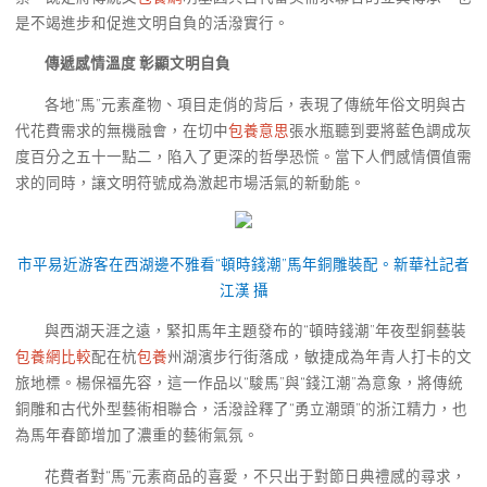
是不竭進步和促進文明自負的活潑實行。
傳遞感情溫度 彰顯文明自負
各地“馬”元素產物、項目走俏的背后，表現了傳統年俗文明與古
代花費需求的無機融會，在切中
包養意思
張水瓶聽到要將藍色調成灰
度百分之五十一點二，陷入了更深的哲學恐慌。當下人們感情價值需
求的同時，讓文明符號成為激起市場活氣的新動能。
市平易近游客在西湖邊不雅看“頓時錢潮”馬年銅雕裝配。新華社記者
江漢 攝
與西湖天涯之遠，緊扣馬年主題發布的“頓時錢潮”年夜型銅藝裝
包養網比較
配在杭
包養
州湖濱步行街落成，敏捷成為年青人打卡的文
旅地標。楊保福先容，這一作品以“駿馬”與“錢江潮”為意象，將傳統
銅雕和古代外型藝術相聯合，活潑詮釋了“勇立潮頭”的浙江精力，也
為馬年春節增加了濃重的藝術氣氛。
花費者對“馬”元素商品的喜愛，不只出于對節日典禮感的尋求，