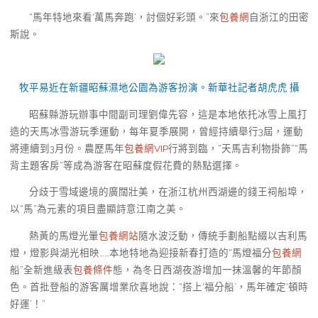
“馬年特地來看‘萬馬奔跑’，討個好彩頭。”來
包養網
自浙江的田密
斯說。
牧平易近在新疆昭蘇濕地公園為游客扮演。新華社記者胡虎虎 攝
昭蘇縣游玩辦事中間副司理劉偉先容，這是本地依托冰雪上風打
造的天馬冰雪游玩季運動，每年夏季展開，曾經持續舉行3屆，運動
將連續到3月份。農歷馬年
包養網VIP
行將到臨，“天馬吉利物掛飾”“馬
背主題客房”等成為游客在昭蘇度假花費的熱點選擇。
分歧于雪域邊境的廣闊壯美，在浙江杭州西湖邊的錢王祠船埠，
以“馬”為元素的項目盡顯詩意江南之美。
熱黃的馬燈光暈
包養網站
隨水波泛動，傳統手劃船點綴以吉利馬
燈，燈影與湖光相映……本地特地為迎接新春打造的“馬燈福分
包養網
船”全新進級表
包養條件
態，為冬日西湖夜游增加一抹溫馨的年節顏
色。首批登船的游客厲增業欣喜地說：“搭上‘福分船’，馬年確定‘頓時
好運’！”