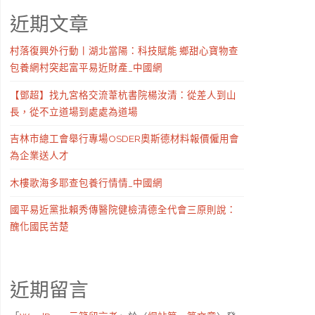
近期文章
村落復興外行動丨湖北當陽：科技賦能 鄉甜心寶物查
包養網村突起富平易近財產_中國網
【鄧超】找九宮格交流葦杭書院楊汝清：從差人到山
長，從不立道場到處處為道場
吉林市總工會舉行專場OSDER奧斯德材料報價僱用會
為企業送人才
木樓歌海多耶查包養行情情_中國網
國平易近黨批賴秀傳醫院健檢清德全代會三原則說：
醜化國民苦楚
近期留言