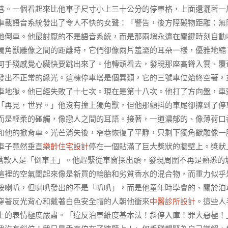
巷。一個看起來比他車子尺寸小上三十公分的停車格，上面還灑著一
車載語音系統發出了令人不快的女聲：「警告，後方障礙物距離：無
地倒車。他最討厭的不是語音系統，而是那兩塊永遠在關鍵時刻自動
獨角獸雕像之間的距離時，它們卻像兩片羞澀的耳朵一樣，優雅地縮
何手殘感覺心臟快要跳出來了。他轉頭看去，發現那座高聳入雲、覆
發出不正常的綠光。這棟停車塔是個異類，它的三號車位始終空著，
車地獄。他已經失敗了十七次。現在是第十八次。他打了方向盤，車
「再見，世界。」他沒有撞上獨角獸，但他那顫抖的車尾卻擦到了停
而是輕柔的碰觸，像戀人之間的耳語。接著，一道濃郁的、像薄荷口
和他的掀背車。光芒消失後，窄巷恢復了平靜，只剩下獨角獸雕像一
車子竟然垂直
樂齡住宅設計
停在一個貼滿了巨大獎狀的牆壁上。獎狀
落款人是「倒車王」。他趕緊從車窗探出頭，發現周圍不再是熟悉的
這裡的空氣聞起來像是新買的輪胎和劣質香水的混合物，而重力似乎
按喇叭，但喇叭發出的不是「叭叭」，而是他童年時學會的、關於泊
穿著反光背心和戴著白色安全帽的人朝他衝來
中醫診所設計
。這些人
上的表情極度嚴肅。「違反泊車維度基本法！斜停入庫！罪大惡極！