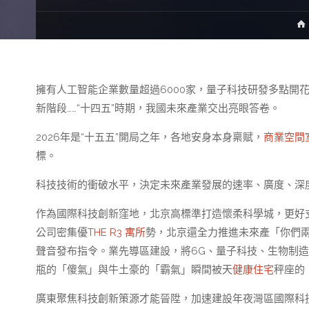
擁有人工智能企業數量超過6000家，量子科技研發多點開
新階段……“十四五”時期，我國未來產業交出亮眼答卷。
2026年是“十五五”開局之年，各地安身本身稟賦，
商業空間
標。
科技技術的衝破水平，決定未來產業發展的速率、廣度、深
作為國際科技創新窪地，北京高標準打造懷柔科學城，更好
公司密集優
THE R3 寓所
勢，北京還全力推進未來產「你們
聲音發布指令。業先導區建設，將6G、量子科技、生物制
瓶的「傻氣」與牛土豪的「霸氣」瞬間被天
健康住宅
秤座的
廣東聚焦科技創新策源才能晉陞，加速建設年夜灣區國際科