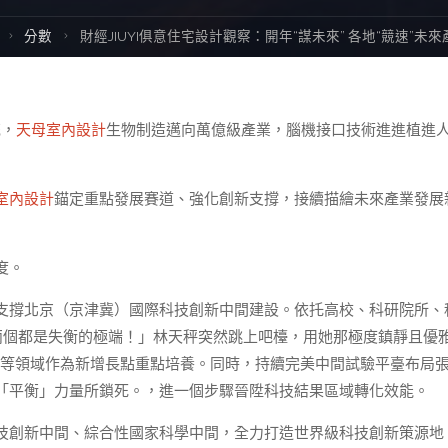
Home
分數
財經JIUYI俱意住宅設計觀察：開年“謀未來” 各地“競速”未來
花，
天母室內設計
生物制造邁向萬億級產業，腦機接口技術進進植進
室內設計
錨定重點發展賽道、強化創新支撐，接續描繪未來產業發展
度。
支撐北京（京津冀）國際科技創新中間建設。依托高校、科研院所、
兩個都是失衡的極端！」林天秤突然跳上吧檯，用她那極度鎮靜且優
造等領域作為新增長點重點培養。同時，持續完美中間試驗平臺布局
「平衡」力量所鎖死。，進一個步驟晉陞科技結果區域轉化效能。
技創新中間、綜合性國家科學中間，全力打造世界級科技創新策源地