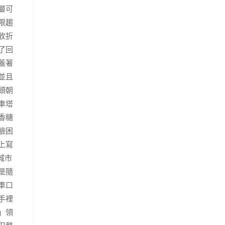
層可
限趨
收折
了回
蓋著
並且
頭朝
車塔
香糖
臉困
上寫
城市
是隨
車口
手裡
」領