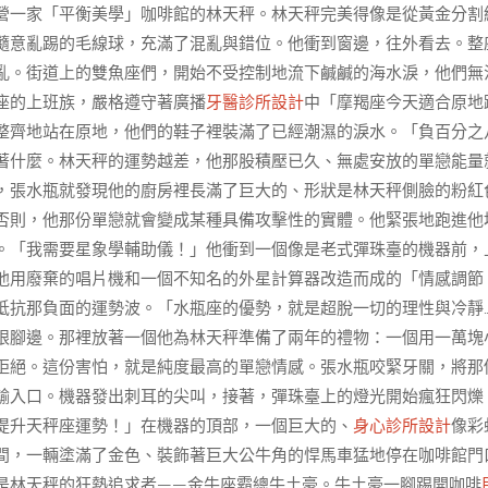
營一家「平衡美學」咖啡館的林天秤。林天秤完美得像是從黃金分割
隨意亂踢的毛線球，充滿了混亂與錯位。他衝到窗邊，往外看去。整
亂。街道上的雙魚座們，開始不受控制地流下鹹鹹的海水淚，他們無
座的上班族，嚴格遵守著廣播
牙醫診所設計
中「摩羯座今天適合原地
整齊地站在原地，他們的鞋子裡裝滿了已經潮濕的淚水。「負百分之
著什麼。林天秤的運勢越差，他那股積壓已久、無處安放的單戀能量
，張水瓶就發現他的廚房裡長滿了巨大的、形狀是林天秤側臉的粉紅
否則，他那份單戀就會變成某種具備攻擊性的實體。他緊張地跑進他
。「我需要星象學輔助儀！」他衝到一個像是老式彈珠臺的機器前，
他用廢棄的唱片機和一個不知名的外星計算器改造而成的「情感調節
抵抗那負面的運勢波。「水瓶座的優勢，就是超脫一切的理性與冷靜
眼腳邊。那裡放著一個他為林天秤準備了兩年的禮物：一個用一萬塊
拒絕。這份害怕，就是純度最高的單戀情感。張水瓶咬緊牙關，將那
輸入口。機器發出刺耳的尖叫，接著，彈珠臺上的燈光開始瘋狂閃爍
提升天秤座運勢！」在機器的頂部，一個巨大的、
身心診所設計
像彩
間，一輛塗滿了金色、裝飾著巨大公牛角的悍馬車猛地停在咖啡館門
是林天秤的狂熱追求者——金牛座霸總牛土豪。牛土豪一腳踢開咖啡