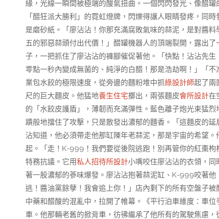
緣，光線一瞬間被極端的酸氣扭曲。一個閃閃發光、像醋罐
「醋狂派大勝利」的霓虹燈牌，閃爍得讓人眼睛發疼，同時
是磨砂紙。「廖沾沾！你那充滿腐敗氣味的蒜泥，是對醬料
五的邪惡蒜頭付出代價！」醋罐機器人的頂端裂開，露出了一
子，一把抓住了廖沾沾的褲腳催促著他。「快點！沾沾先生
零點一秒內變成無菌的、純淨的白醋！那是浩劫啊！」「不
業包水餃的極限速度，從旁邊的麵粉堆中抓
綠設計師
起了兩
尺的巨大麵皮。他猛地
養生住宅
擲出，兩張麵皮
會所設計
在
的「水餃皮護盾」，薄韌而充滿彈性。藍色離子炮光束猛烈
蹟般地擋住了攻擊，只是散發出濃郁的麵香。「這麵皮的延展
沾知道，他必須帶走他那缸陳年老蒜泥，那是宇宙的希望。
起。「走！K-999！我們要從後院逃跑！別再管你的紅棗
特務抗議。它用
私人招待所設計
小嘴咬住廖沾沾的衣領，同
著一股濃郁的蔘味爆發。廖沾沾抱著蒜泥缸、K-999咬著
逃！醬油黨餘孽！我會追上你！」店內剩下的所有空盤子被
中藥和醋酸的混亂中，拉開了帷幕。《平行泊車維度：車位
車。他那輛老舊的掀背車，彷彿繼承了他所有的駕駛焦慮，