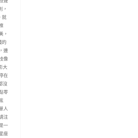
但聲
則，
。就
擦
美，
殘的
，連
技像
影大
停在
都沒
點零
眩
單人
請注
是一
星座