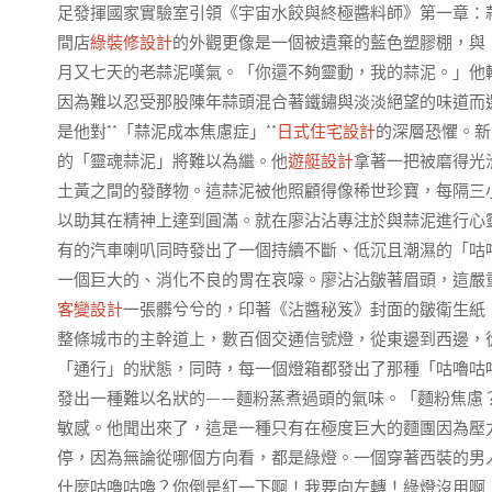
足發揮國家實驗室引領《宇宙水餃與終極醬料師》第一章：
間店
綠裝修設計
的外觀更像是一個被遺棄的藍色塑膠棚，與
月又七天的老蒜泥嘆氣。「你還不夠靈動，我的蒜泥。」他
因為難以忍受那股陳年蒜頭混合著鐵鏽與淡淡絕望的味道而
是他對**「蒜泥成本焦慮症」**
日式住宅設計
的深層恐懼。新
的「靈魂蒜泥」將難以為繼。他
遊艇設計
拿著一把被磨得光
土黃之間的發酵物。這蒜泥被他照顧得像稀世珍寶，每隔三小
以助其在精神上達到圓滿。就在廖沾沾專注於與蒜泥進行心
有的汽車喇叭同時發出了一個持續不斷、低沉且潮濕的「咕
一個巨大的、消化不良的胃在哀嚎。廖沾沾皺著眉頭，這嚴
客變設計
一張髒兮兮的，印著《沾醬秘笈》封面的皺衛生紙
整條城市的主幹道上，數百個交通信號燈，從東邊到西邊，
「通行」的狀態，同時，每一個燈箱都發出了那種「咕嚕咕
發出一種難以名狀的——麵粉蒸煮過頭的氣味。「麵粉焦慮
敏感。他聞出來了，這是一種只有在極度巨大的麵團因為壓
停，因為無論從哪個方向看，都是綠燈。一個穿著西裝的男
什麼咕嚕咕嚕？你倒是紅一下啊！我要向左轉！綠燈沒用啊