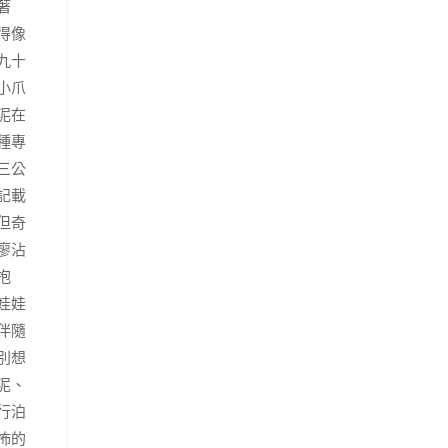
著
得像
九十
小爪
泥在
種專
三公
記載
但奇
廖沾
抱
娃娃
伴隨
別想
泥、
行泊
怖的