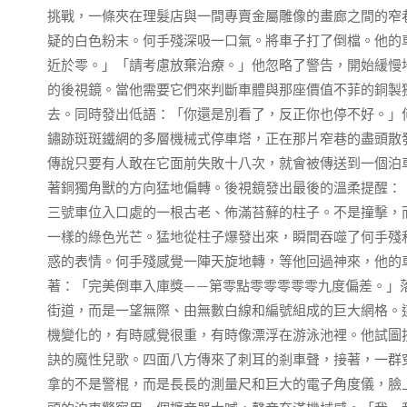
挑戰，一條夾在理髮店與一間專賣金屬雕像的畫廊之間的窄
疑的白色粉末。何手殘深吸一口氣。將車子打了倒檔。他的
近於零。」「請考慮放棄治療。」他忽略了警告，開始緩慢
的後視鏡。當他需要它們來判斷車體與那座價值不菲的銅製
去。同時發出低語：「你還是別看了，反正你也停不好。」
鏽跡斑斑鐵網的多層機械式停車塔，正在那片窄巷的盡頭散
傳說只要有人敢在它面前失敗十八次，就會被傳送到一個泊
著銅獨角獸的方向猛地偏轉。後視鏡發出最後的溫柔提醒：
三號車位入口處的一根古老、佈滿苔蘚的柱子。不是撞擊，
一樣的綠色光芒。猛地從柱子爆發出來，瞬間吞噬了何手殘
惑的表情。何手殘感覺一陣天旋地轉，等他回過神來，他的
著：「完美倒車入庫獎——第零點零零零零零九度偏差。」
街道，而是一望無際、由無數白線和編號組成的巨大網格。
機變化的，有時感覺很重，有時像漂浮在游泳池裡。他試圖
訣的魔性兒歌。四面八方傳來了刺耳的剎車聲，接著，一群
拿的不是警棍，而是長長的測量尺和巨大的電子角度儀，臉