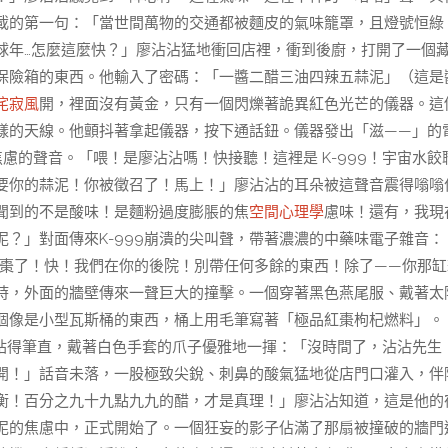
載的第一句：「當世間萬物的交通都被麵皮的氣味籠罩，且燈號恒綠
球年…怎麼這麼快？」廖沾沾猛地衝回店裡，衝到後廚，打開了一個
保險箱的東西。他輸入了密碼：「一醬二醋三油四辣五蒜泥」（這是
侘寂風
開，裡面沒有黃金，只有一個閃爍著詭異紅色光芒的儀器。這
樣的天線。他顫抖著拿起儀器，按下通話鈕。儀器發出「滋——」的
慮的聲音。「喂！是廖沾沾嗎！快接聽！這裡是 K-999！宇宙水餃
要你的蒜泥！你被徵召了！馬上！」廖沾沾的耳朵被這聲音震得嗡嗡
聞到的不是酸味！是麵粉過度膨脹的焦
空間心理學
慮味！還有，我現
？」對面傳來K-999崩潰的尖叫聲，帶著濃濃的中藥味電子雜音：
沒紅棗了！快！我們在你的後院！別帶任何多餘的東西！除了——你那缸
時，外面的牆壁傳來一聲巨大的撞擊。一個穿著黑色燕尾服、戴著太
個像是小型瓦斯桶的東西，桶上用毛筆寫著「極品紅棗枸杞燃料」。
腿站得筆直，戴著白色手套的爪子優雅地一揮：「沒時間了，沾沾先生
開！」話音未落，一股極致尖銳、刺鼻的酸氣猛地從店門口灌入，伴
衡！百分之九十九點九九的醋，才是真理！」廖沾沾知道，這是他的
泥的焦慮中，正式開始了。一個狂妄的影子佔滿了那扇被撞破的牆門