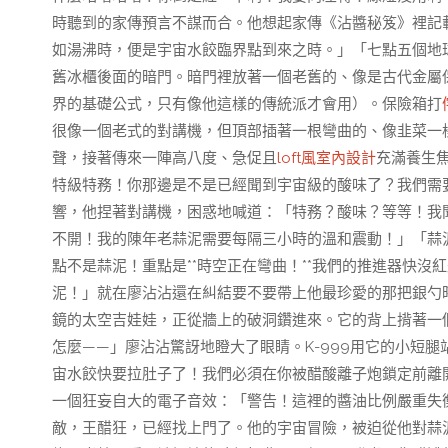
時聽到的家傳預言不謀而合。他想起家傳《沾醬秘笈》裡記
如湯沸時，便是宇宙水餃臨界點到來之時。」「七點五個地
舊冰櫃後面的暗門。暗門裡放著一個老舊的、像是古代金屬
界的基礎公式，只有像他這樣的傳統派才會用）。保險箱打
很像一個老式的對講機，但頂部插著一根彎曲的、像韭菜一
聲，接著傳來一陣高八度、急促且
loft風室內設計
充滿養生焦
特級特務！你那邊是不是已經聞到宇宙級的酸味了？我們需
響，他捏著對講機，困惑地喊道：「特務？酸味？等等！我
不開！我的陳年老蒜泥需要每隔三小時的溫和震動！」「蒜泥
點不是蒜泥！重點是**時空正在彎曲！**我們的推進器快
泥！」就在廖沾沾還在糾結要不要帶上他最珍愛的那把銀勺
鏡的太空吉娃娃，正從牆上的破洞鑽進來。它的背上揹著一
怎麼——」廖沾沾驚訝地瞪大了眼睛。K-999用它的小短
宙水餃快要拉肚子了！我們必須在你被醋酸離子炮鎖定前離
一個狂妄自大的電子音效：「警告！這裡的醬油比例嚴重失
敵，王醋狂，已經找上門了。他的宇宙冒險，被迫從他對蒜