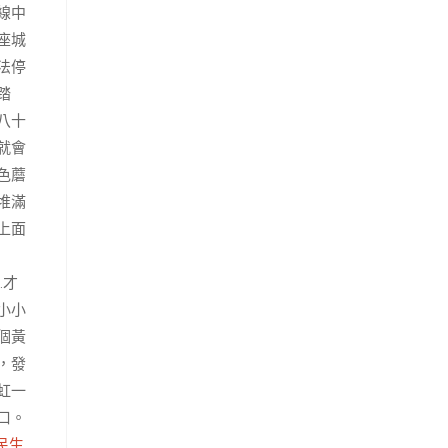
線中
座城
法停
踏
八十
就會
色蘑
堆滿
上面
…才
小小
個黃
，發
虹一
口。
民生