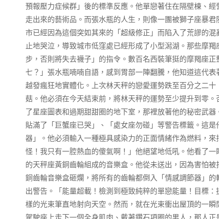
預報壓力症候群」後的標準反應。他單戀著住在隔壁棟、經
走出來的藝術品。而張水瓶的人生，則像一團被獅子座暴君
市已經因為這個突如其來的「超級修正」而陷入了荒謬的混
止地哭泣，導致城市低窪處已經形成了小型潟湖。那些摩羯
步，否則將失去襪子」的指令。數百名西裝筆挺的摩羯座正
七？」張水瓶喃喃自語，感到胃部一陣翻騰，他知道這代表
越發瘋狂地實體化。上次林天秤的戀愛運勢跌至百分之二十
菇。他必須在今天結束前，將林天秤的運勢至少提升到零。
了星座圖表和過期甜甜圈的地下室，那裡放著他的秘密武器
貼滿了「巨蟹座已哭」、「處女座勿碰」等警告標籤。這是
器」。他必須輸入一種極具感染力的正面情緒作為燃料，來
怪！我只有一腔熱血的傻氣啊！」他絕望地低吼。他看了一
的天秤座黃銅齒輪組成的音樂盒。他從未送出，因為害怕被
銅齒輪音樂盒砸爛，將所有的齒輪都倒入「情感調節器」的
出警告。「能量超載！檢測到極致純粹的單戀能量！目標：
樣的光束筆直地射向天空。然而，就在光束衝出屋頂的一瞬
駕駛座上走下一個全身肌肉、戴著鑽石項圈的男人，那人正