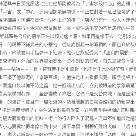
蒜泥與末日預兆廖沾沾坐在他那間被稱為「宇宙水餃中心」的店裡，
「宇宙」或「中心」這兩個詞毫無關係。他正在對著一缸已經發酵了
輕聲細語，彷彿在責備一個不上進的孩子。店內只有他一個人，連蒼
選擇繞道飛行。今天的營業額是：零。廖沾沾不安的不是店裡的生意
鮮蒜頭每公斤的價格正在以超光速上漲，如果再這樣下去，他引以
滑、閃耀著不祥光芒的小銀勺，從缸底撈起一坨濃稠的、顏色介於灰
時，他就要用手指彈一下缸邊，確保它能感受到**「溫和的震動」*
靈交流時，外面的世界開始發出一些不對勁的信號。首先是聲音。街
嚕——咕嚕——」聲。這聲音不是引擎聲，也不是正常的鳴笛聲，而
重干擾了他蒜泥的「寧靜冥想」。他決定出去看個究竟，順手從桌上
，塞進口袋以備不時之需。他一腳踏出店門，立刻被眼前的景象震驚
從高架橋到巷弄口，全部變成了綠燈。它們不是交替閃爍，而是固定
嚕」的聲音，並且有一層淡淡的、熱氣騰騰的白霧從燈箱的頂部冒出
？還是過度發酵？」廖沾沾是個醬料學家，對所有食物相關的氣味都
力過大而散發出的氣味。街上的行人陷入了混亂。汽車不知道該走還
人小心翼翼地把車停在路中央，搖下車窗，對著紅綠燈大喊：「喂！
！」廖沾沾感覺到一陣心悸。這種氣味，這種不祥的「咕嚕」聲，與