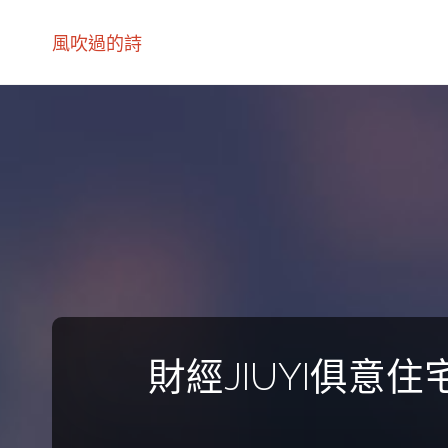
風吹過的詩
財經JIUYI俱意