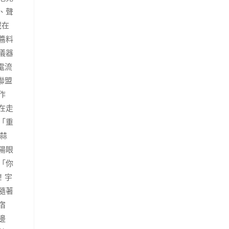
、聲
藏在
醬料
儀器
電流
聯盟
作
在走
「重
蒜
陽眼
「你
！宇
隨著
宿
邊