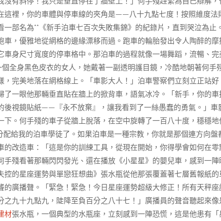
我沒有斜停！我只是垂直停在了牆壁上！」何手殘趕緊為自己辯解，
在這裡，你的車體與停車線的夾角是——八十九點七度！按照維度法
看一部名為**《新手泊車七百次失敗集錦》的紀錄片，直到哭泣為止
跑車，優雅地從網格的邊緣漂移而過。跑車的輪胎發出令人陶醉的摩
它車身尺寸寬度的停車格中。那泊車的過程就像一場舞蹈，流暢、完
一個全身黑色皮衣的女人，她戴著一副透明護目鏡，冷酷地朝著何手
樣，完美地落在網格線上。「車影大人！」泊車警察們立刻立正站好
掃了一眼他那輛垂直貼在牆上的掀背車，語氣冰冷。「新手，你的車
的後視鏡貼紙——『永不放棄』，讓我看到了一絲愚蠢的勇氣。」車
一下。何手殘的車子從牆上脫落，在空中旋轉了一百八十度，穩穩地
分配給我的泊車學徒了。如果泊車是一種宗教，你就是那個連方向盤
車的改造車：「這是你的訓練工具，從現在開始，你得學會如何在零
何手殘看著那輛閃閃發光、還在播放《小星星》的嬰兒車，感到一陣
失控的星座運勢與單戀狂想曲》張水瓶從他那張覆蓋著七層舊報紙的
聾的廣播聲。「緊急！緊急！今日星座運勢超級大修正！所有天秤座
分之九十九點九，陡降至負百分之八十七！」廣播員的聲音聽起來像
建材
張水瓶，一個典型的水瓶座，立刻感到一陣恐慌，這是他患有「