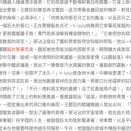
的機器人緩緩漂浮進來，它的底座還不斷噴射著白色醋霧。它身上掛
發出警報。王醋狂的聲音再次響起，這次帶著金屬回音的嘲弄，刺耳
學的侮辱！必須淨化！」「你將為你那百分之五的醬油，以及百分之
個巨大的管口，正在聚積藍色光芒。K-999特務用它穿著燕尾服的
！那是醋酸離子炮！專門用來溶解有機發酵物的！」「它會把你的蒜
准動我的蒜泥！」廖沾沾發出了醬料學家對待信仰般的怒吼。他以一
團麵
設計家豪宅
皮。麵皮被他用氣功般的捏製手法，瞬間擴大成直徑
空中交疊，變成一個半透明的防禦護盾。這就是家傳《沾醬秘笈》中
地擊中麵皮護盾，發出了一聲像是汽水開蓋的聲音。護盾劇烈震動，
性！完美！但撐不了太久！」K-999焦急地大喊，中藥味更濃了。
他跑到蒜泥缸前，使出他搬運食材的全部力量，將那口比他還胖的缸
枸杞燃料了！」「不行！燃料是文明的基礎！沒了紅棗我飛不遠！」吉
時開啟了它背上的枸杞推進器。推進器發出「滋滋」的輕微煎煮聲，
他，一起從撞出來的洞口衝向後院。王醋狂的醋罐機器人發出尖叫：「
醋酸氣波震碎，發出了最後的哀鳴。廖沾沾的宇宙冒險，就在這片蒜
爭奪戰》何手殘的人生，被兩個巨大的陰影籠罩著：停車費，以及平
從未在他需要時提供過任何幫助。今天，他面臨的是城市傳說中最恐