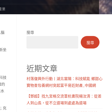
產業
人腦
搜尋
搜尋
新坐
近期文章
科技
村落復興外行動丨湖北當陽：科技賦能 鄉甜心
雅的
寶物查包養網村突起富平易近財產_中國網
張水
【鄧超】找九宮格交流葦杭書院楊汝清：從差
人到山長，從不立道場到處處為道場
；充