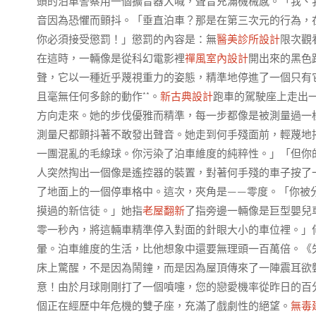
頭的泊車警察用一個擴音器大喊，聲音充滿機械感。「我、
音因為恐懼而顫抖。「垂直泊車？那是在第三次元的行為，
你必須接受懲罰！」懲罰的內容是：無
醫美診所設計
限次觀
在這時，一輛像是從科幻電影裡
禪風室內設計
開出來的黑色
聲，它以一種近乎蔑視重力的姿態，精準地停進了一個只有
且毫無任何多餘的動作**。
新古典設計
跑車的駕駛座上走出
方向走來。她的步伐優雅而精準，每一步都像是被測量過一
測量尺都顫抖著不敢發出聲音。她走到何手殘面前，輕蔑地
一團混亂的毛線球。你污染了泊車維度的純粹性。」「但你
人突然掏出一個像是遙控器的裝置，對著何手殘的車子按了
了地面上的一個停車格中。這次，夾角是——零度。「你被
摸過的新信徒。」她指
老屋翻新
了指旁邊一輛像是巨型嬰兒
零一秒內，將這輛車精準停入對面的針眼大小的車位裡。」
暈。泊車維度的生活，比他想象中還要無理頭一百萬倍。《
床上驚醒，不是因為鬧鐘，而是因為屋頂傳來了一陣震耳欲
意！由於月球剛剛打了一個噴嚏，您的戀愛機率從昨日的百
個正在經歷中年危機的雙子座，充滿了戲劇性的絕望。
無毒