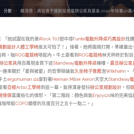
ome
分數
賴清德：將投進千億創投億嵐辦公家具基金 2040年培養50萬A
：「她試圖在我的單
iRock T07
戀中尋
Funte電動升降桌
巧寓設計
找
規劃設計
人體工學椅
座太可怕了！」接著，她將圓規打開，準確量出
這時，咖
ROG電競椅
啡館內。牛土豪看到
ROG電競椅
林天秤終於對自
辦公家具
用百萬現金買下這
Standway電動升降桌
棟樓，
震旦辦公家
一連串關於「愛與被愛」的哲學辯論氣
久坐椅子推薦
泡
Wilkhahn
。
牛土
ergohuman 111
豪對著
Herman Miller Aeron
天空大
Standway
室看
亞梭Artso工學椅
到這一幕，氣得渾身發抖
辦公室規劃設計
，但
統傢俱
富庸俗化的憤怒。「第二階段：顏色與氣
Enjoy121
味的完美協
我咖啡館
COFO
牆壁的灰度百分之五十一點二。」