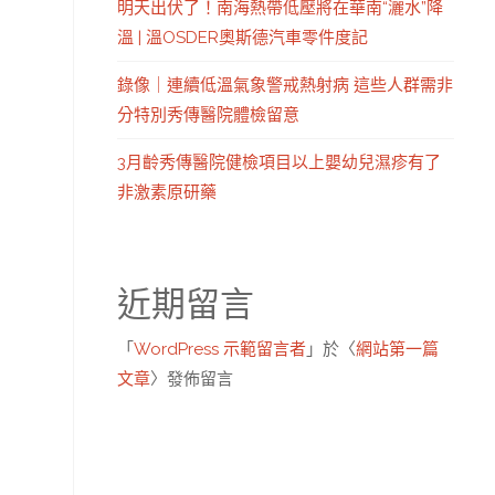
明天出伏了！南海熱帶低壓將在華南“灑水”降
溫 | 溫OSDER奧斯德汽車零件度記
錄像｜連續低溫氣象警戒熱射病 這些人群需非
分特別秀傳醫院體檢留意
3月齡秀傳醫院健檢項目以上嬰幼兒濕疹有了
非激素原研藥
近期留言
「
WordPress 示範留言者
」於〈
網站第一篇
文章
〉發佈留言