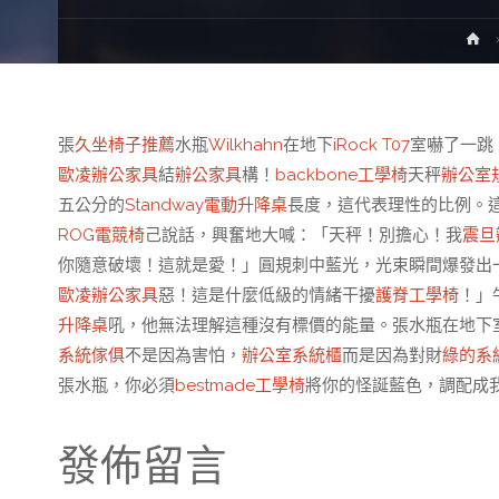
H
張
久坐椅子推薦
水瓶
Wilkhahn
在地下
iRock T07
室嚇了一跳
歐凌辦公家具
結
辦公家具
構！
backbone工學椅
天秤
辦公室
五公分的
Standway電動升降桌
長度，這代表理性的比例。
ROG電競椅
己說話，興奮地大喊：「天秤！別擔心！我
震旦
你隨意破壞！這就是愛！」圓規刺中藍光，光束瞬間爆發出
歐凌辦公家具
惡！這是什麼低級的情緒干擾
護脊工學椅
！」
升降桌
吼，他無法理解這種沒有標價的能量。張水瓶在地下
系統傢俱
不是因為害怕，
辦公室系統櫃
而是因為對財
綠的系
張水瓶，你必須
bestmade工學椅
將你的怪誕藍色，調配成
發佈留言