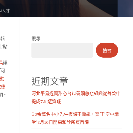
I人才
邏輯
搜尋
七點
搜尋
具
讓
「可
近期文章
電動
歐德
河北平易近間甜心台包養網慈悲組織從善款中
調。
提成7% 遭質疑
60余萬名中小先生復課不斷學，棗莊“空中講
堂”2月10日開森和診所疫苗課