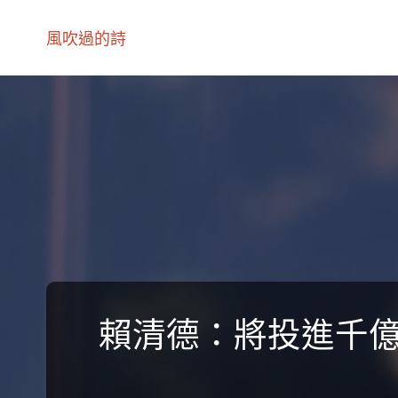
風吹過的詩
賴清德：將投進千億創