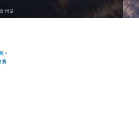
濟“增量”
費。
育賽