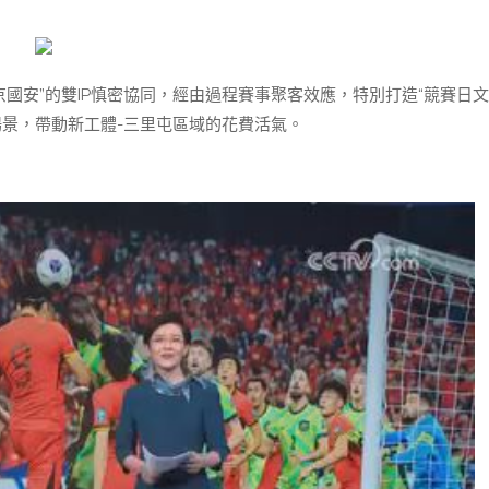
京國安”的雙IP慎密協同，經由過程賽事聚客效應，特別打造“競賽日文
全場景，帶動新工體-三里屯區域的花費活氣。