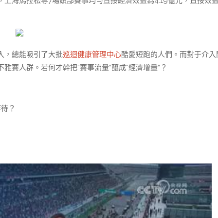
人次。上海馬拉松等7場頭部賽事均勻直接經濟效益為4.19億元，直接效
入，總能吸引了大批
巡迴健康管理中心
酷愛短跑的人們。而對于介入
雅賽人群。若何才幹把“賽事流量”釀成“經濟增量”？
等待？