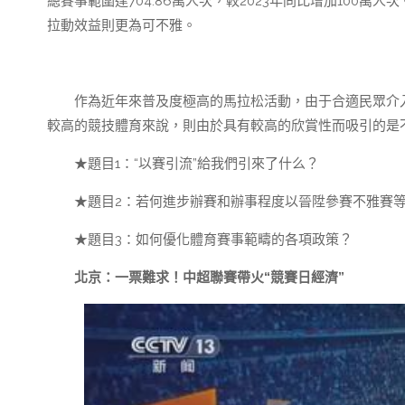
總賽事範圍達704.86萬人次，較2023年同比增加100萬
拉動效益則更為可不雅。
作為近年來普及度極高的馬拉松活動，由于合適民眾介
較高的競技體育來說，則由於具有較高的欣賞性而吸引的是不
★題目1：“以賽引流”給我們引來了什么？
★題目2：若何進步辦賽和辦事程度以晉陞參賽不雅賽
★題目3：如何優化體育賽事範疇的各項政策？
北京：一票難求！中超聯賽帶火“競賽日經濟”