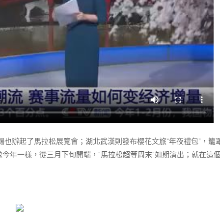
也辦起了馬拉松展覽會；湖北武漢則發布櫻花文旅“年夜禮包”，籠罩
像今年一樣，從三月下旬開端，“馬拉松超等周末”如期演出；就在這