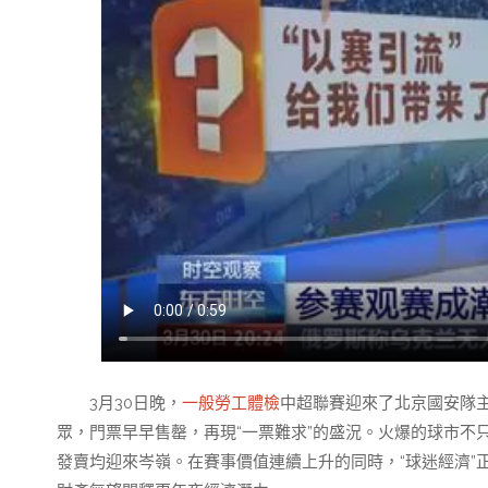
3月30日晚，
一般勞工體檢
中超聯賽迎來了北京國安隊主
眾，門票早早售罄，再現“一票難求”的盛況。火爆的球市不
發賣均迎來岑嶺。在賽事價值連續上升的同時，“球迷經濟”