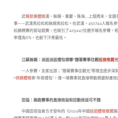
武
餐飲業體檢
漢、無錫、重慶、珠海……上個周末，全國
事——武漢馬拉松和無錫馬拉松。在武漢，450744人報
松錦標賽的首站競賽，也吸引了429447位選手報名參賽，
率僅為6%，也創下汗青最低。
江蘇無錫：派送派送禮包領導“隨著賽事往觀
巡檢推薦
光
一人參賽，全家出游；“隨著賽事往觀光”等理念逐步深
+供膳體檢
券“年夜禮包”，僅一場賽事就直接帶動周邊財產效益
田協：路跑賽事的直接效益和拉動效益可不雅
中國田徑協會方才發布的《2024年中國
巡迴體檢推薦
路