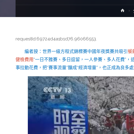
Ho
requestId:69724d4a1b1d76.96066553.
編者按：世界一級方程式錦標賽中國年夜獎賽共吸引
餐
健檢費用
“一日不雅賽、多日逗留，一人參賽、多人花費”
事拉動花費，把“賽事流量”釀成“經濟增量”，也正成為良多