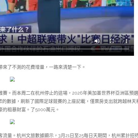
帶來了不測的花費增量，一路來清楚一下。
賽。而本周二在杭州停止的這場，2026年美加墨世界杯亞洲區預
雅眾的數據，刷新了國際足球競賽的上座記載，僅票房支出就跨越林天
的粗暴財富。了5000萬元。
流量。杭州文旅數據顯示，3月21日至25每日天期間，杭州累計招