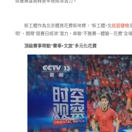
財產無望開釋更年夜經濟潛力。
新工體作為北京體育花費新地標，“新工體+北
巡迴健檢
明”，開釋“競賽日經濟”潛力，串聯“不雅賽—體驗—花費”
頂級賽事帶動“賽事+文旅”多元化花費