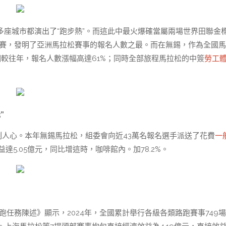
多座城市都演出了“跑步熱”。而這此中最火爆確當屬兩場世界田聯金
名參賽，發明了亞洲馬拉松賽事的報名人數之最。而在無錫，作為全國
相較往年，報名人數漲幅高達61%；同時全部旅程馬拉松的中簽
勞工
”
刻人心。本年無錫馬拉松，組委會向近43萬名報名選手派送了花費
一
達5.05億元，同比增這時，咖啡館內。加78.2%。
跑任務陳述》顯示，2024年，全國累計舉行各級各類路跑賽事749