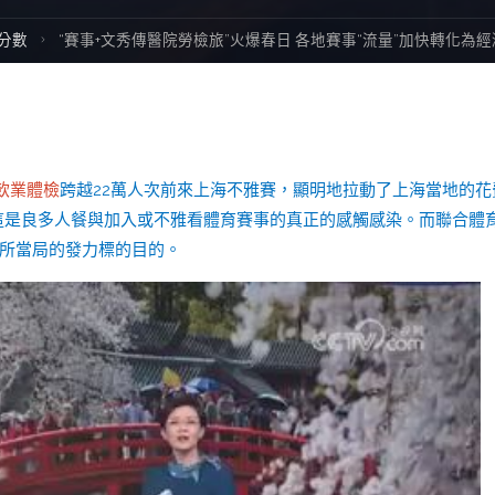
me
分數
“賽事+文秀傳醫院勞檢旅”火爆春日 各地賽事“流量”加快轉化為經
飲業體檢
跨越22萬人次前來上海不雅賽，顯明地拉動了上海當地的花
，這是良多人餐與加入或不雅看體育賽事的真正的感觸感染。而聯合體
處所當局的發力標的目的。