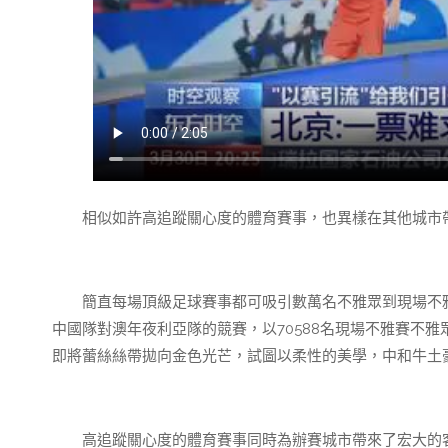
相似如許高追蹤關心度的體育賽事，也異樣在其他城市
簡直每場頂級足球賽事都可吸引數萬名不雅眾到現場不雅
中國隊對澳年夜利亞隊的競賽，以70588名現場不雅賽不
即將蕾絲絲帶拋向金色光芒，試圖以柔性的美學，中和牛土豪
高追蹤關心度的體育賽事同時為辦賽城市帶來了宏大的客