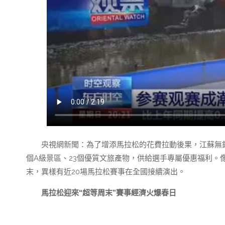
央視網新聞：為了增添馬拉松的花費拉動後果，江蘇無錫
個A級景區、23個優質文旅產物，供給選手專屬優惠福利。
末，異樣有近20場馬拉松賽事在全國接續演出。
馬拉松迎來“超等周末”賽事經濟火爆春日