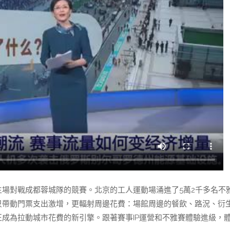
場對戰成都蓉城隊的競賽。北京的工人運動場涌進了5萬2千多名不
只帶動門票支出激增，更輻射周邊花費：場館周邊的餐飲、路況、衍
正成為拉動城市花費的新引擎。跟著賽事IP運營和不雅賽體驗進級，