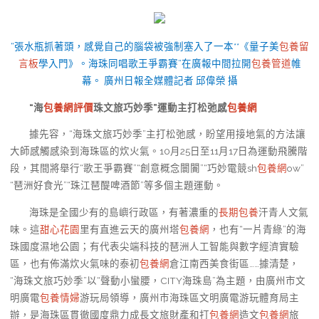
“張水瓶抓著頭，感覺自己的腦袋被強制塞入了一本**《量子美
包養留
言板
學入門》。海珠同唱歌王爭霸賽”在廣報中間拉開
包養管道
帷
幕。 廣州日報全媒體記者 邱偉榮 攝
“海
包養網評價
珠文旅巧妙季”運動主打松弛感
包養網
據先容，“海珠文旅巧妙季”主打松弛感，盼望用接地氣的方法讓
大師感觸感染到海珠區的炊火氣。10月25日至11月17日為運動飛騰階
段，其間將舉行“歌王爭霸賽”“創意概念闤闠”“巧妙電競sh
包養網
ow”
“琶洲好食光”“珠江琶醍啤酒節”等多個主題運動。
海珠是全國少有的島嶼行政區，有著濃重的
長期包養
汗青人文氣
味。這
甜心花園
里有直進云天的廣州塔
包養網
，也有“一片青綠”的海
珠國度濕地公園；有代表尖端科技的琶洲人工智能與數字經濟實驗
區，也有佈滿炊火氣味的泰初
包養網
倉江南西美食街區……據清楚，
“海珠文旅巧妙季”以“聲動小蠻腰，CITY海珠島”為主題，由廣州市文
明廣電
包養情婦
游玩局領導，廣州市海珠區文明廣電游玩體育局主
辦，是海珠區貫徹國度鼎力成長文旅財產和打
包養網
造文
包養網
旅