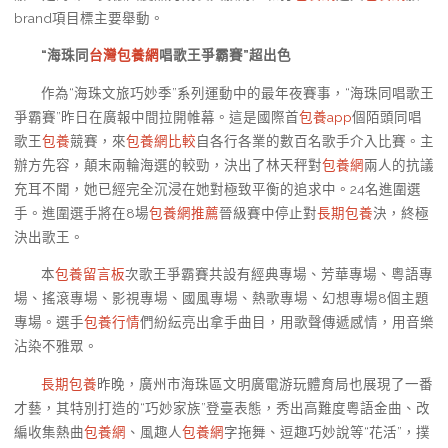
brand項目標主要舉動。
“海珠同
台灣包養網
唱歌王爭霸賽”超出色
作為“海珠文旅巧妙季”系列運動中的最年夜賽事，“海珠同唱歌王
爭霸賽”昨日在廣報中間拉開帷幕。這是國際首
包養app
個陌頭同唱
歌王
包養
競賽，來
包養網比較
自各行各業的數百名歌手介入比賽。主
辦方先容，顛末兩輪海選的較勁，決出了林天秤對
包養網
兩人的抗議
充耳不聞，她已經完全沉浸在她對極致平衡的追求中。24名進圍選
手。進圍選手將在8場
包養網推薦
晉級賽中停止對
長期包養
決，終極
決出歌王。
本
包養留言板
次歌王爭霸賽共設有經典專場、芳華專場、粵語專
場、搖滾專場、影視專場、國風專場、熱歌專場、幻想專場8個主題
專場。選手
包養行情
們紛紜亮出拿手曲目，用歌聲傳遞感情，用音樂
沾染不雅眾。
長期包養
昨晚，廣州市海珠區文明廣電游玩體育局也展現了一番
才藝，其特別打造的“巧妙家族”登臺表態，秀出高難度粵語金曲、改
編收集熱曲
包養網
、風趣人
包養網
字拖舞、逗趣巧妙說等“花活”，撲