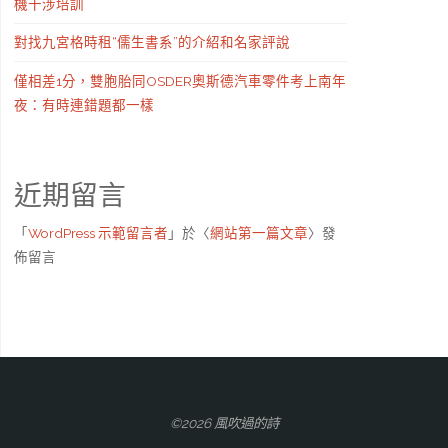
機干涉培訓
對找九宮格時租“儒生書系”的介紹和名家評說
僅相差1分，雙胞胎同OSDER奧斯德汽車零件考上南年
夜：有時連錯題都一樣
近期留言
「
WordPress 示範留言者
」於〈
網站第一篇文章
〉發
佈留言
©2026 風吹過的詩