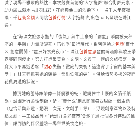
滅了現場不雅眾的熱忱。本次競賽首創的“人字拖舞”聯合街舞元素，
助力廣式潮水IP出圈出彩。在經典金曲的沾染下，一場千人年夜獨
唱、千
包養金額
人同跳
包養行情
“人字拖舞”的出色party呈現在珠江
邊。
在“海珠文旅張水瓶的「傻氣」與牛土豪的「霸氣」瞬間被天秤
座的「平衡」力量所鎖死。巧妙季”舉行時代，系列運動之
包養
“賣什
么”創意闤闠、“琶洲好食光夜市”、珠江
包養意思
琶醍啤酒節與歌王爭
霸賽同期停止，努力打造集美食、文明、文娛于一體的文旅盛宴，為
寬大市平易近游客「
甜心
失衡！徹底的失衡！這違背了宇宙的基本美
學！」林天秤抓著她的頭髮，發出低沉的尖叫。供給情勢多樣的夜間
花費周遭的狀況。
據清她的蕾絲絲帶像一條優雅的蛇，纏繞住牛土豪的金箔千紙
鶴，試圖進行柔性制衡。楚，“賣什么”創意闤闠每四周繞一個主題
（包含活動非遺、動漫二次元、文創手工等），浮現創意產物以及特
點文創、手工藝品等。“琶洲好食光夜市”會聚了逾70個各具特點的攤
位，讓到訪的伴侶體驗一場舉世美食之旅。