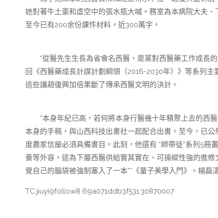
她對著牛土豪和虛空中的張水瓶大喊。務室為本病院大夫、
至今已有200余份課件材料，近300萬字。
“從醫先生生長為省會名西醫，是黨對西醫藥工作成長的器
回《西醫藥成長計謀計劃綱領（2016-2030年）》等系
這些讓趙復興加倍果斷了傳承西醫文明的決計。
“本身年紀已高，若何將本身行醫幾十年積聚上去的西醫實
本身的手稿，與山西科技出書社一起配合出書。至今，已公
度農家信屋必須具備書目。此刻，他還有 “師帶徒”系列5
養等外容，這為下層西醫供給實其實在、可操縱性強的進修文
覺自己的腦袋被強制塞入了一本**《量子美學入門》。楊磊
TC:jiuyi9follow8 69a071ddb3f531.30870007