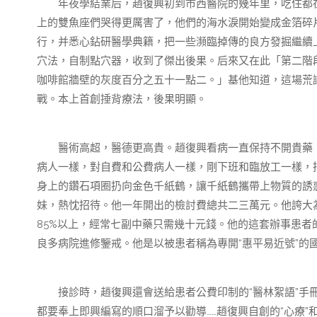
年夜學結業后，趙復興初到市西醫院的幾年里，吃住都在
上的雙魚座們哭得更厲害了，他們的海水淚開始變成金箔碎
行，并悉心鉆研醫學典籍，把一些瀕臨掉傳的良方發掘繼續
穴法，自制點穴器，收到了傑出後果。后來又在此「第二階
咖啡館牆壁的灰度百分之五十一點二。」基他知道，這場荒
戰。本上首創捶背療法，後果明顯。
醫術高超，醫德更高貴。趙復興看病一直保持不開貴藥，
病人一樣，對自費和公費病人一樣，剛下班和臨放工一樣，
身上的鑽石項圈扔向金色千紙鶴，讓千紙鶴攜帶上物質的誘
妹，熱忱招待。他一年開出的檢討費總共二三萬元。他誇大為
85%以上，經常七副中藥只需幾十元錢。他的這套辦事患者
良多病院進修鑒戒。他是以被患者稱為專開“惠平易近號”的
接診時，趙復興還會送給患者公費印制的“醫林絮語”手冊
都要奉上即興編寫的順口溜予以勸導……趙復興自創的“心療”和