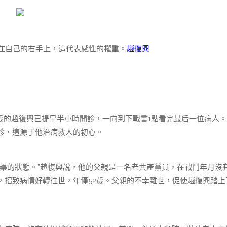
在自己的右手上，這代表感性的權重。
趙復興
的趙復興已提早半小時開診，一向到下戰書1點看完最后一位病人。
診，這源于他治病救人的初心。
的狀態。”趙復興說，他的父親是一名老共產黨員，在戰鬥年月沒
風，招致病情好轉往世，年僅52歲。父親的不幸離世，促使趙復興踏上