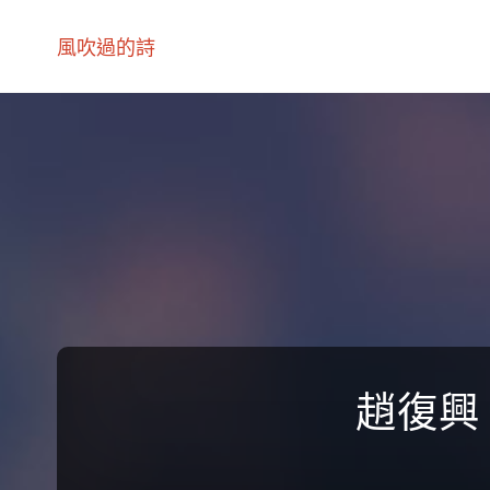
風吹過的詩
趙復興