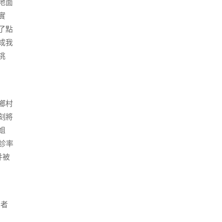
地面
實
了點
成我
挑
鄉村
刻將
姐
診率
并被
患者