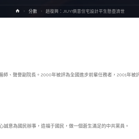
Home
分數
趙復興：JIUYI俱意住宅設計平生懸壺濟世
師、聲譽副院長。2000年被評為全國進步前輩任務者，2001年被
心誠意為國民辦事，造福于國民，做一個蒼生滿足的中共黨員。