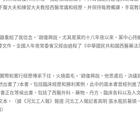
下層大夫和練習大夫教授西醫常識和經歷，并保持每周備課，手寫教
重給了我信念。”趙復興說，尤其是黨的十八年夜以來，黨中心持
列主要文件，全國人年夜常委會又經由過程了《中華國民共和國西醫藥法
際和實行經歷傳承下往，火燒眉毛。”趙復興說，他思慮后，決議
然出書了7本書，包括臨床經歷和勝利案例，此中的兩本書曾經列進
冊叢書正在等候出書，包括了西醫外科、藥物、丹方、臨床各科以及人
本。（據《河北工人報》報道 河北工人報記者高明 張水瓶抓著頭
濤）