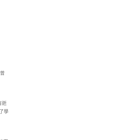
曾
有逝
了學