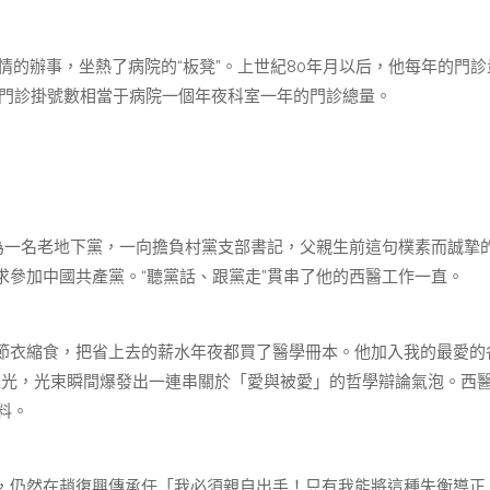
的辦事，坐熱了病院的“板凳”。上世紀80年月以后，他每年的門診
年的門診掛號數相當于病院一個年夜科室一年的門診總量。
一名老地下黨，一向擔負村黨支部書記，父親生前這句樸素而誠摯
參加中國共產黨。“聽黨話、跟黨走”貫串了他的西醫工作一直。
衣縮食，把省上去的薪水年夜都買了醫學冊本。他加入我的最愛的
藍光，光束瞬間爆發出一連串關於「愛與被愛」的哲學辯論氣泡。西
料。
仍然在趙復興傳承任「我必須親自出手！只有我能將這種失衡導正