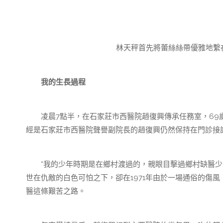
林天秤首先將蕾絲絲帶優雅地繫
我的生長過程
凌晨7點半，在石家莊市西醫院趙復興傳承任務室，69歲
經是石家莊市西醫院聲譽副院長的趙復興仍然保持在門診接
“我的少年時期是在鄉村渡過的，親眼目擊過鄉村缺醫少藥
世在仇敵的白色可怕之下，卻在1971年由於一場通俗的傷
醫這條艱苦之路。