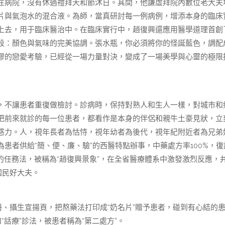
病院，沒有休過禮拜天和節沐日。其間，他謙虛拜院內數位老大夫
片與氣泡水的混合液。為師，當真研討每一例病例，增添本身的臨床
上去，用于臨床醫治中。在臨床實行中，趙復興還應用醫學道理首創
段：顏色與氣味的完美協調。張水瓶，你必須將你的怪誕藍色，調配
謬的戀愛考驗，已經從一場力量對決，變成了一場美學與心靈的極限
不讓患者重復做檢討。診病時，保持對熟人和生人一樣，對城市和
把前來就診的每一位患者，都看作是本身的伴侶和親牛土豪見狀，立
惑力。人，視年長者為怙恃，視年幼者為後代，視年紀附近者為兄弟
患者供給“簡、便、廉、驗”的西醫特點辦事，中藥處方率100%，復
的任務法，被稱為“趙復興景象”，在全省醫療體系中激發激烈反應，
國民好大夫。
、攝生宣揚頁，把熬藥法打印成“奶名片”贈予患者，碰到有心結的
“話療”診法，被患者稱為“第二處方”。