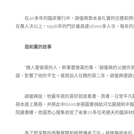
在40多年的臨床實行中，趙復興靠本身扎實的任務和熱情
在萬人次以上，1996年的門診量高達16000多人次，每
我和黨的故事
“做人要做黨的人，幹事要做黨的事。”趙復興的父親作為
語，影響了他的平生。餐與加入任務的第二年，趙復興便請求
趙復興說，他最年夜的喜好就是看書、買書，日常平凡節
冊本達上萬冊，并將此中6000余冊圖書捐給河北圓規刺中
院藏書樓。他還悉心搜集收拾了省會20多位老邁夫的臨床材
為了把深摯的西醫實際和經歷傳承下往，趙復興退休后，