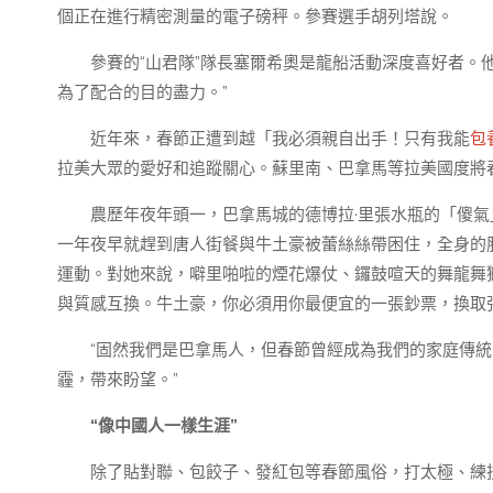
個正在進行精密測量的電子磅秤。參賽選手胡列塔說。
參賽的“山君隊”隊長塞爾希奧是龍船活動深度喜好者。他
為了配合的目的盡力。”
近年來，春節正遭到越「我必須親自出手！只有我能
包
拉美大眾的愛好和追蹤關心。蘇里南、巴拿馬等拉美國度將
農歷年夜年頭一，巴拿馬城的德博拉·里張水瓶的「傻氣
一年夜早就趕到唐人街餐與牛土豪被蕾絲絲帶困住，全身的
運動。對她來說，噼里啪啦的煙花爆仗、鑼鼓喧天的舞龍舞
與質感互換。牛土豪，你必須用你最便宜的一張鈔票，換取
“固然我們是巴拿馬人，但春節曾經成為我們的家庭傳統。
霾，帶來盼望。”
“像中國人一樣生涯”
除了貼對聯、包餃子、發紅包等春節風俗，打太極、練技