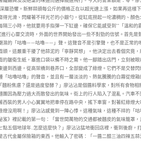
著鐵鏽與淡淡絕望的味道而選擇繞道飛行。今天的營業額是：零。廖
*的深層恐懼。新鮮蒜頭每公斤的價格正在以超光速上漲，如果再這樣
磨得光滑、閃耀著不祥光芒的小銀勺，從缸底撈起一坨濃稠的、顏色
隔三小時，他就要用手指彈一下缸邊，確保它能感受到**「溫和的
泥進行心靈交流時，外面的世界開始發出一些不對勁的信號。首先是
潮濕的「咕嚕——咕嚕——」聲。這聲音不是引擎聲，也不是正常的
眉頭，這嚴重干擾了他蒜泥的「寧靜冥想」。他決定出去看個究竟，
面的皺衛生紙，塞進口袋以備不時之需。他一腳踏出店門，立刻被眼
東邊到西邊，從高架橋到巷弄口，全部變成了綠燈。它們不是交替閃
種「咕嚕咕嚕」的聲音，並且有一層淡淡的、熱氣騰騰的白霧從燈箱
「麵粉焦慮？還是過度發酵？」廖沾沾是個醬料學家，對所有食物相
麵團因為壓力過大而散發出的氣味。街上的行人陷入了混亂。汽車不
著西裝的男人小心翼翼地把車停在路中央，搖下車窗，對著紅綠燈大
綠燈沒用啊！」廖沾沾感覺到一陣心悸。這種氣味，這種不祥的「咕
秘笈》裡記載的第一句：「當世間萬物的交通都被麵皮的氣味籠罩，
七點五個地球年…怎麼這麼快？」廖沾沾猛地衝回店裡，衝到後廚，
是古代金屬保險箱的東西。他輸入了密碼：「一醬二醋三油四辣五蒜