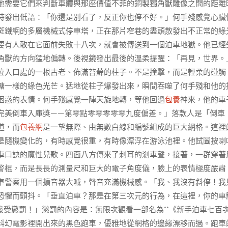
他需要它們來判斷車體與那座價值不菲的銅製獨角獸雕像之間的距離
時發出低語：「你還是別看了，反正你也停不好。」何手殘感覺心臟
斑鐵網的多層機械式停車塔，正在那片窄巷的盡頭散發出不正常的綠
要有人敢在它面前失敗十八次，就會被傳送到一個泊車地獄。他已經
角獸的方向猛地偏轉。後視鏡發出最後的溫柔提醒：「再見，世界。
位入口處的一根古老、佈滿苔蘚的柱子。不是撞擊，而是輕柔的碰觸
糖一樣的綠色光芒。猛地從柱子爆發出來，瞬間吞噬了何手殘和他的
困惑的表情。何手殘感覺一陣天旋地轉，等他回過
包養
神來，他的車
完美倒車入庫獎——第零點零零零零零九度偏差。」落款人是「倒車
道，而
包養網
是一望無際、由無數白線和編號組成的巨大網格。這裡
是隨機變化的，有時感覺很重，有時像漂浮在游泳池裡。他試圖按喇
車口訣的魔性兒歌。四面八方傳來了刺耳的剎車聲，接著，一群穿著
警棍，而是長長的測量尺和巨大的電子角度儀，臉上的表情極度嚴肅
車警察用一個擴音器大喊，聲音充滿機械感。「我、我沒有斜停！我
恐懼而顫抖。「垂直泊車？那是在第三次元的行為，在這裡，你的車
受懲罰！」懲罰的內容是：無限次觀看一部名為**《新手泊車七百
科幻電影裡開出來的黑色跑車，優雅地從網格的邊緣漂移而過。跑車