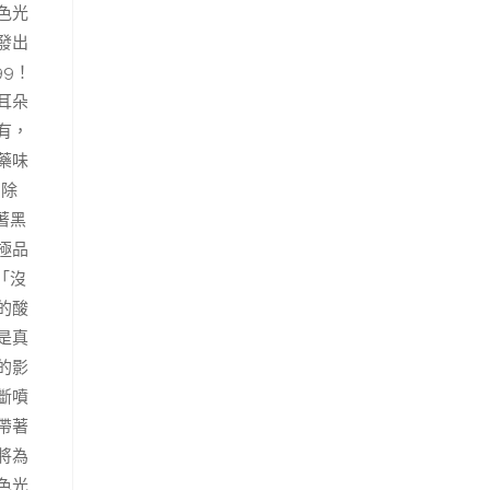
色光
發出
9！
耳朵
有，
藥味
！除
著黑
極品
「沒
的酸
是真
的影
斷噴
帶著
將為
色光