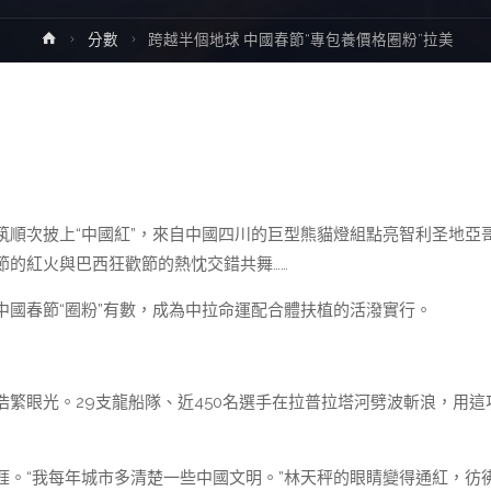
Home
分數
跨越半個地球 中國春節“專包養價格圈粉”拉美
次披上“中國紅”，來自中國四川的巨型熊貓燈組點亮智利圣地亞
的紅火與巴西狂歡節的熱忱交錯共舞……
中國春節“圈粉”有數，成為中拉命運配合體扶植的活潑實行。
眼光。29支龍船隊、近450名選手在拉普拉塔河劈波斬浪，用這
“我每年城市多清楚一些中國文明。”林天秤的眼睛變得通紅，彷