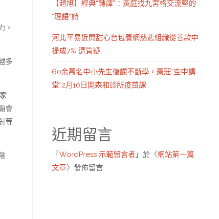
【趙旭】經典“轉譯”：黃庭找九宮格交流堅的
“理語”詩
力，
河北平易近間甜心台包養網慈悲組織從善款中
提成7% 遭質疑
越多
60余萬名中小先生復課不斷學，棗莊“空中講
堂”2月10日開森和診所疫苗課
家
廟會
對等
近期留言
「
WordPress 示範留言者
」於〈
網站第一篇
陰
文章
〉發佈留言