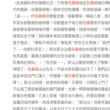
（這是醬料界的基礎公式，只有像
包養網
他這
包養網
樣的傳
芒的儀器。這儀器很像一個老式的對講機，但頂部插著一根
「滋——」的
包養網評價
電流聲，接著傳來一陣高八度、急促
宇宙水餃聯盟特級特務！你那邊是不是已經
包養
聞到宇宙級
被這聲音震得嗡嗡作響，他捏著對講機，困惑地喊道：「特
我現在走不開！我的陳年老蒜泥需要每隔三小時的溫和震動
電子雜音：「重點不是蒜泥！重點是**時空正在彎曲！**
了——你那缸蒜泥！」就在廖沾沾還
包養網
在糾結要不要帶
色燕尾服、戴著太陽眼鏡的太空吉娃娃，正從牆上的破洞鑽
紅棗枸杞燃料」。「你怎麼——」廖沾沾驚訝地瞪大了眼睛。
時間了，
包養網
沾沾先生！宇宙水餃快要拉肚子了！我們必
氣猛地從店門口灌入，伴隨著一個
包養
狂妄自大的電子音效
理！」廖沾沾知道，這是他的宿敵，王醋狂，已經找上門了
子佔滿了那扇被撞破的牆門邊緣，光線一瞬間被極端的酸氣
射著白色醋霧。它身上掛著「醋狂派大勝利」的霓虹燈牌，
金屬回音的嘲弄，刺耳得像是磨砂紙。「廖沾沾！你那充滿
你那百分之五的醬油，以及百分之九十五的邪惡蒜頭付出代