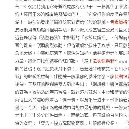
芒。K-999特務用它穿著燕尾服的小爪子，一把抓住了廖
炮！專門用來溶解有機發酵物的！」「它會把你的蒜泥在零
泥！」廖沾沾發出了醬料學家對待信仰般的怒吼。
包養價格
皮被他用氣功般的捏製手法，瞬間擴大成直徑三公尺的巨大
這就是家傳《沾醬秘笈》中記載的「水餃皮護盾」，薄韌而
蓋的聲音。護盾劇烈震動，但奇蹟般地擋住了攻擊，只是散發
急地大喊，中藥味更濃了。廖沾沾知道，他必須帶走他那缸
力量，將那口比他還胖的缸抱起。「走！
包養俱樂部
K-9
明的基礎！沒了紅棗我飛不遠！」吉娃娃特務抗議。它用小
滋」的輕微煎煮聲，伴隨著一股濃郁的蔘味爆發。廖
長期包
後院。王醋狂的醋罐機器人發出尖叫：「別想逃！醬油黨餘
的哀鳴。廖沾沾的宇宙冒險，就在這片蒜泥、中藥和醋酸的
兩個巨大的陰影籠罩著：停車費，以及平行泊車。他那輛老
幫助。今天，他面臨的是城市傳說中最恐怖的挑戰，一條夾
寸小上三十公分的停車格，上面還灑著一層可疑的白色粉末
快的女聲：「警告，後方障礙物距離：無限趨近於零。」「