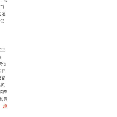
墩苗
的選
視營
三重
3
表化
狠抓
首部
狠抓
積極
員和員
一般