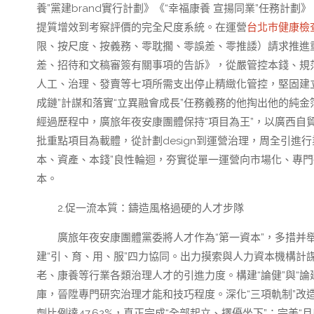
養”黨建brand實行計劃》《“幸福康養 宣揚同業”任務計劃
提質增效到考察評價的完全尺度系統。在運營
台北巿健康檢
限、按尺度、按義務、零耽擱、零誤差、零推諉）請求推進
差、招待和文稿審簽有關事項的告訴》，從嚴管控本錢、規
人工、治理、發賣等七項所需支出停止精緻化管控，堅固建立
成鏈”計謀和落實“立異融會成長”任務義務的他掏出他的純
經過歷程中，廣旅年夜安康團體保持“項目為王”，以廣西自
批重點項目為載體，從計劃design到運營治理，周全引
本、資產、本錢”良性輪迴，夯實從單一運營向市場化、專門
本。
2.促一流本質：鑄造風格過硬的人才步隊
廣旅年夜安康團體黨委將人才作為“第一資本”，多措并
建“引、育、用、服”四力協同。出力摸索與人力資本機構計
老、康養等行業各類治理人才的引進力度。構建“論健”與“論
庫，晉陞專門研究治理才能和技巧程度。深化“三項軌制”改
劑比例達47.62%，真正完成“全部起立、擇優坐下”；完美