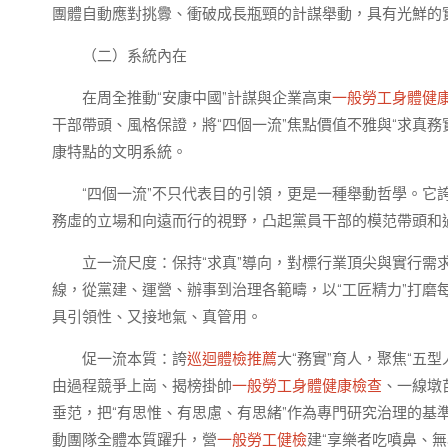
團體自動應對挑釁、衝破成長瓶頸的計謀舉動，具有光鮮的
（二）系統內在
在周全推動“安康中國”計謀與企業高東
一般勞工身體健
干部帶頭、風格保證，將“四個一流”焦點價值不雅與“求真
康特點的文明系統。
“四個一流”不只代表目的引領，更是一種舉動哲學。
務虛的立場和向遠而行的視野，凸起黨員干部的模范帶頭和
立一流尺度：保持“求真”導向，對標行業頂尖與實行
線，從黨建、運營、辦事到治理各範疇，以“工匠精力”打磨
具引領性、又接地氣、真管用。
促一流本質：誇
巡迴體檢推薦
大“務實”育人，聚焦“五型
由過程競爭上崗、揭榜掛帥
一般勞工身體健康檢查
、一線墩
垂范，把“有思惟、有思慮、有思緒”作為專門研究治理的基
動團隊全體本質躍升，營
一般勞工健檢
建“享樂者吃噴鼻、無