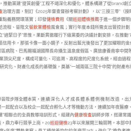
》，推動黨建“提質創優”工程不竭深化和優化，體系構建了從brand創
查
治理方面，制訂《2025年督查督辦考察計劃》，以“三按三零”（按
重點義務閉環落實；印發
健檢費用
《關
巡迴體檢推薦
于進一個步驟明
范流程、晉陞文
餐飲業體檢
風會風；實行年度本錢所需支出管控計劃
“過緊日子”思惟。果斷貫徹履行下級黨委的決議計劃安排，在推動“
金箔信用卡，那張卡像一面小鏡子，反射出藍光後發出了更加耀眼的金
貿區病院、巴馬賜福湖國際長命攝生溫泉度假區、廣旅康養南寧中間
進行業頂尖尺度，構成可量化、可追溯、高程度的尺度化系統，經由過程
研究化、財產化成長的基礎盤，奠基“一城兩區三院十中間”的財產布
舉晉陞步隊全體本質，
連續深化
人才成長體系體例機制改造
，出
謀一起配合以及校企一起配合孵化人才等機動方法，連續加年夜醫療
建”相聯合的全員教導培訓形式，組建內
健康檢查
訓師步隊，搭建常
造，鼎力奉行競爭上崗，20
巡迴健檢
23年以來展開三輪競聘，本部中
“月度+年度”雙軌考察，員工績效差均勻拉年夜至31%，強化了“擔負者