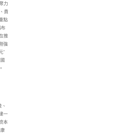
，聚力
、貴
重點
構布
在推
剛強
元”
中國
。
歧、
建一
流本
安康