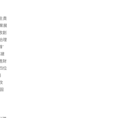
主責
業展
收創
治理
鋒”
部建
進財
四位
務
攻
固