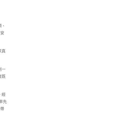
領、
夜安
求真
刻一
度既
。經
率先
，帶