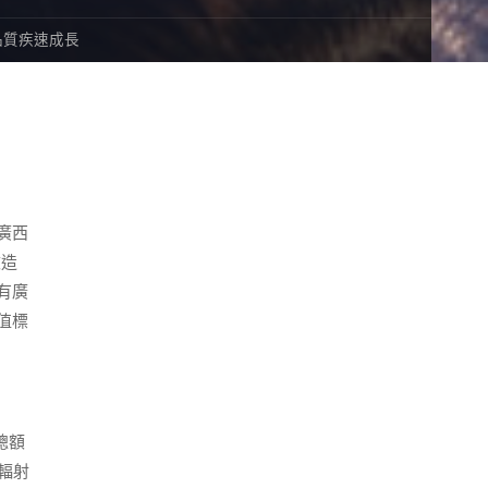
品質疾速成長
廣西
改造
有廣
值標
總額
輻射