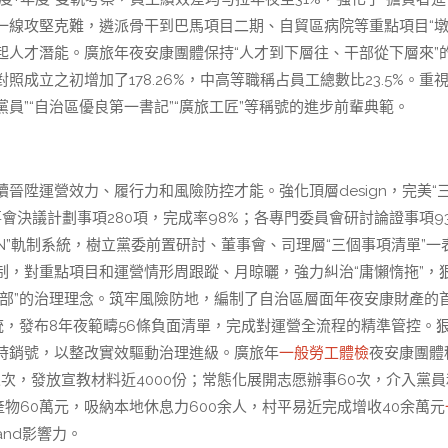
目一線攻堅克難，遴派骨干到巴馬項目二期、自貿區病院等重點項目“
激起人才潛能。廣旅年夜安康團體保持“人才到下層往、干部從下層來”
立之初增加了178.26%，中高等職稱占員工總數比23.5%。重
員”“自治區優良第一書記”“廣旅工匠”等稱號的進步前輩典範。
晉陞運營效力、履行力和風險防控才能。強化頂層design，完美“
事會決議計劃事項280項，完成率98%；各專門委員會研討論證事項9
+N”軌制系統，樹立黨委前置研討、董事會、司理層“三個事項清單”一
，對重點項目和運營情形周跟蹤、月晾曬，強力糾治“庸懶惰拖”，
部”的治理理念。筑牢風險防地，編制了自治區層面年夜安康財產的
統，發布8年夜範疇56條負面清單，完成對運營全流程的精準管控。
時銷號，以整改實效驅動治理進級。廣旅年
一般勞工體檢
夜安康團體
人次，發放宣教材料近4000份；常態化展開志愿辦事60次，介入黨
物60萬元，吸納本地休息力600余人，村平易近完成增收40余萬元
nd影響力。