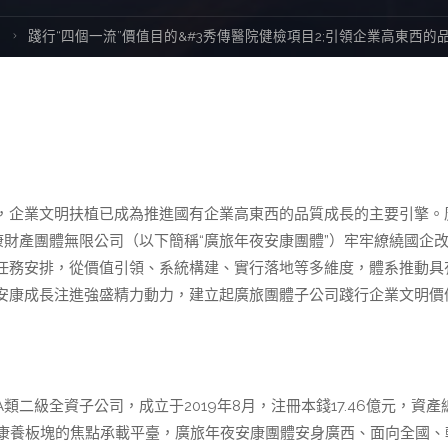
數
踐行“四個一流”價值目的&#3秀傳醫院健檢項目2;引領企業高東西的
，企業文明扶植已成為推進國有企業高東西的品質成長的主要引擎。
康財產團體無限公司（以下簡稱“廣旅年夜安康團體”）牢牢繚繞國企
任務安排，從價值引領、系統構建、實行落地等多維度，體系推動具
安康成長注進強盛精力動力，建立起廣旅團體子公司踐行企業文明價
二級全資子公司，成立于2019年8月，注冊本錢17.46億元，資產
業中康養板塊的焦點承載平臺，廣旅年夜安康團體安身廣西、面向全國、