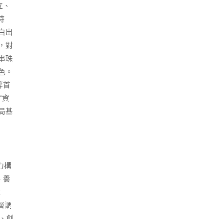
立、
時
白出
，對
串珠
色。
等首
“資
局基
力構
、養
識
層調
進、創