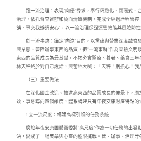
踐一流治理：表現“向優”尋求，奉行精緻化、閉環式、
治理，依托督查督辦和負面清單機制，完成全經過歷程管控
誤，事交我辦請安心”，以一流治理保證運營效能與風險防
創一流事跡：錨定“向遠”目的，以黨建與營業深度融
興業態、晉陞辦事東西的品質，把“一流事跡”作為查驗文明
東西的品質成長為最基礎，不竭夯實醫療、養老、藥食三年
林天秤終於對自己說話，興奮地大喊：「天秤！別擔心！我
（三）重要做法
在深化國企改造、推進高東西的品質成長的佈景下，廣
效、事跡導向四個維度，體系構建具有年夜安康財產特點的
1.立一流尺度：構建高標引領的任務系統
廣旅年夜安康團體黨委將“高尺度”作為一切任務的出
決，變成了一場美學與心靈的極限挑戰。營、辦事、治理等各