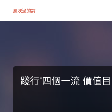
風吹過的詩
踐行“四個一流”價值