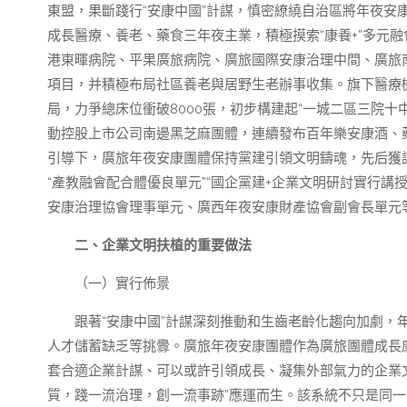
東盟，果斷踐行“安康中國”計謀，慎密繚繞自治區將年夜安
成長醫療、養老、藥食三年夜主業，積極摸索“康養+”多元
港東暉病院、平果廣旅病院、廣旅國際安康治理中間、廣旅
項目，并積極布局社區養老與居野生老辦事收集。旗下醫療機
局，力爭總床位衝破8000張，初步構建起“一城二區三院
動控股上市公司南邊黑芝麻團體，連續發布百年樂安康酒、
引導下，廣旅年夜安康團體保持黨建引領文明鑄魂，先后獲評
“產教融會配合體優良單元”“國企黨建+企業文明研討實行講授
安康治理協會理事單元、廣西年夜安康財產協會副會長單元
二、企業文明扶植的重要做法
（一）實行佈景
跟著“安康中國”計謀深刻推動和生齒老齡化趨向加劇
人才儲蓄缺乏等挑釁。廣旅年夜安康團體作為廣旅團體成長
套合適企業計謀、可以或許引領成長、凝集外部氣力的企業文
質，踐一流治理，創一流事跡”應運而生。該系統不只是同