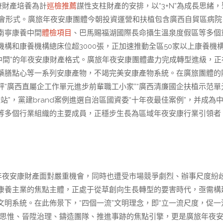
康財產培養為計
巡檢推薦
謀性支柱財產的安排，以“3+N”為成長思緒
融會形式。廣旅年夜安康團體今朝投資運營和扶植包含廣西自貿區病院
南寧康養中間
體檢項目
、巴馬賜福湖國際長命攝生溫泉度假區等多個
構和康養機構總床位超3000張，正加速推動全區50家以上康養機
十中間”的年夜安康財產格式。廣旅年夜安康團體盡力完成轉型進級，正
藥膳點心等一系列安康產物，不竭完美安康產物系統。在廣旅團體的
“廣西直屬企工作單元進步前輩職工小家”“廣西清廉國企扶植示范單
站”，黨建brand案例進選自治區國資委“十年夜最佳案例”，并成為
等多個行業組織的主要成員，正穩步生長為區域年夜安康行業引領者
，年夜安康財產面對嚴重機會，同時也遭受市場競爭劇烈、辦事尺度紛
康養主業的焦點主體，正處于從草創向生長轉型的要害時代，亟需構
明系統。在此佈景下，“四個一流”文明理念，即“立一流尺度，促一
一思惟、晉陞治理、鑄造團隊、推進事跡的焦點引擎，更是廣旅年夜