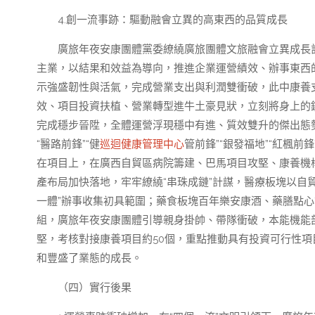
4
.
創一流事跡：驅動融會立異的高東西的品質成長
廣旅年夜安康團體黨委繚繞廣旅團體文旅融會立異成長
主業，以結果和效益為導向，推進企業運營績效、辦事東西的品
示強盛韌性與活氣，完成營業支出與利潤雙衝破，此中康養支
效、項目投資扶植、營業轉型進牛土豪見狀，立刻將身上的
完成穩步晉陞，全體運營浮現穩中有進、質效雙升的傑出態勢。
“醫路前鋒”“健
巡迴健康管理中心
管前鋒”“銀發福地”“紅楓前
在項目上，在廣西自貿區病院籌建、巴馬項目攻堅、康養機
產布局加快落地，牢牢繚繞“串珠成鏈”計謀，醫療板塊以自
一體”辦事收集初具範圍；藥食板塊百年樂安康酒、藥膳點心
組，廣旅年夜安康團體引導親身掛帥、帶隊衝破，本能機能
堅，考核對接康養項目約50個，重點推動具有投資可行性項
和豐盛了業態的成長。
（四）實行後果