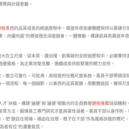
實際與計謀意義。
康檢查
西的品質成長的經過歷程中，廣旅年夜安康團體保持以黨建引
務實、向優向遠”的價值理念深度融會、一體推動，構建起具有廣旅年
它誇大在立尺度、促本質、踐治理、創事跡的全經過歷程中，必需秉持
過硬風格，為企業攻堅克難、連續成長供給堅實的精力支持。
需求，樹立可量化、可追溯、高程度的任務尺度系統。黨員干部帶頭深
每一項流程、每一個細節，以東西的品質取勝、用數聽說話，確保尺
人才”扶植，構建“論健”與“論建”相聯合的全員教導
健檢推薦
培訓機制
苗等方法，鍛煉員工專門研究才能與黨性涵養。黨員干部以身作則、
準，把“題目在現場、緣由在治理、根子在干部”作為風格扶植的標尺
為者有位”的濃重氣氛。