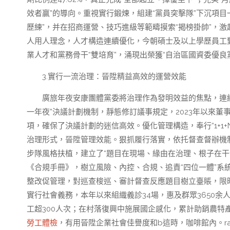
效者贏”的導向。重視實行鍛煉，組建“黨員突擊隊”下沉項
歷練”，并在招商運營、技巧進級等範疇摸索“揭榜掛帥”，
人用人理念，人才構造連續優化，今朝碩士及以上學歷員工對照成
業人才和黨務骨干“雙培育”，涌現出榮獲“自治區國資委優良黨
3.實行一流治理：晉陞精益高效的運營效能
廣旅年夜安康團體黨委將治理作為發明效益的焦點，連續
一年夜”決議計劃機制，靜態修訂議事規定，2023年以來董
項，確保了決議計劃的迷信高效。優化管理構造，奉行“1+1
治理形式，晉陞管理效能。狠抓履行落實，依托督查督辦機制
步隊風格扶植，建立了“題目在現場、緣由在治理、根子在干
《合規手冊》，樹立風險、內控、合規、追責“四位一體”系
整改促管理，對巡查梭巡、審計督查反應題目樹立臺賬，限
實行社會義務，本年以來組織義診34場，惠及群眾3650余
工超300人次；在村落復興中施展國企感化，累計助銷農特產
勞工體檢
，有用晉陞企業社會佳譽度和b這時，咖啡館內。ra