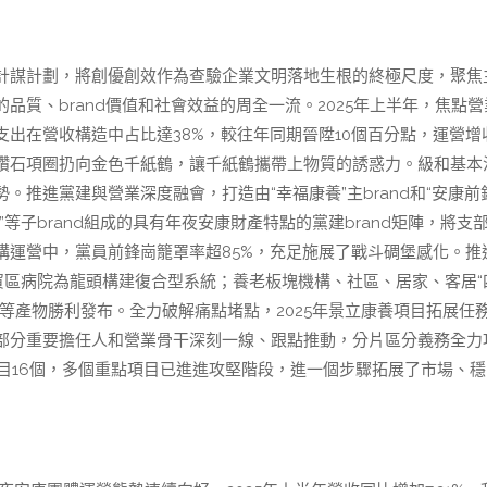
計謀計劃，將創優創效作為查驗企業文明落地生根的終極尺度，聚焦
質、brand價值和社會效益的周全一流。2025年上半年，焦點營
出在營收構造中占比達38%，較往年同期晉陞10個百分點，運營增
鑽石項圈扔向金色千紙鶴，讓千紙鶴攜帶上物質的誘惑力。級和基本
推進黨建與營業深度融會，打造由“幸福康養”主brand和“安康前
鋒”等子brand組成的具有年夜安康財產特點的黨建brand矩陣，將支
構運營中，黨員前鋒崗籠罩率超85%，充足施展了戰斗碉堡感化。推
貿區病院為龍頭構建復合型系統；養老板塊機構、社區、居家、客居“
等產物勝利發布。全力破解痛點堵點，2025年景立康養項目拓展任
部分重要擔任人和營業骨干深刻一線、跟點推動，分片區分義務全力
目16個，多個重點項目已進進攻堅階段，進一個步驟拓展了市場、穩