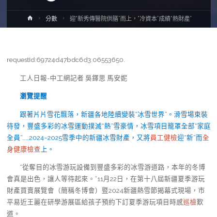
Home
分數
迎“新秀傳醫院供膳”而上，“冷資本”成績“熱財產”
requestId:69724d47bdc6d3.06553650.
工人日報-中工網記者 吳鐸思 馬安妮
瀏覽提醒
跟著片片雪花飄落，新疆各地陸續變裝“冰雪世界”。滑雪場束裝
待發，豐盛多彩的冰雪運動撲滅“熱”雪豪情，冰雪項目籠罩全部“家庭
全員”……2024~2025雪季中的新疆冰雪財產，又將
員工健檢
迎“新”而
全
身健康檢查
上。
“從奪目的冰雪游玩設備到豐盛多彩的冰雪游道路，本年的冬博
會真是出色，讓人等待起來。”11月22日，在第十八屆新疆夏季游玩
財產買賣展覽會（簡稱冬博會）暨2024新疆熱雪節揭幕式現場，市
平易近王麗在研學游展區給孩子預約下訂夏季游玩項目時感
巡檢
歎
道。