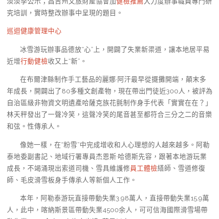
淡淡季公示；昌吉州文旅財產協會加
健檢推薦
大力度辦事職員專門研
究培訓，實時整改辦事中呈現的題目。
巡迴健康管理中心
冰雪游玩辦事品德放“心”上，開闢了失業新渠道，讓本地居平易
近增
行動健檢
收又上“新”。
在布爾津縣制作手工藝品的麗娜·阿汗最早從擺攤開端，顛末多
年成長，開闢出了80多種文創產物，現在帶出門徒近300人，被評為
自治區級非物資文明遺產哈薩克族花氈制作身手代表「實實在在？」
林天秤發出了一聲冷笑，這聲冷笑的尾音甚至都符合三分之二的音樂
和弦。性傳承人。
像她一樣，在“粉雪”中完成增收和人心理想的人越來越多。阿勒
泰地委副書記、地域行署專員杰恩斯·哈德斯先容，跟著本地游玩業
成長，不竭涌現出索道司機、雪具維護修
員工體檢
繕師、雪道修復
師、毛皮滑雪板身手傳承人等新個人工作。
本年，阿勒泰游玩直接帶動失業3.98萬人，直接帶動失業15.9萬
人，此中，喀納斯景區帶動失業4500余人，可可信海國際滑雪場帶