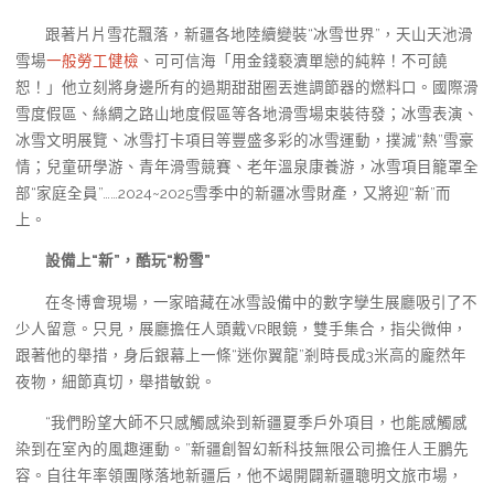
跟著片片雪花飄落，新疆各地陸續變裝“冰雪世界”，天山天池滑
雪場
一般勞工健檢
、可可信海「用金錢褻瀆單戀的純粹！不可饒
恕！」他立刻將身邊所有的過期甜甜圈丟進調節器的燃料口。國際滑
雪度假區、絲綢之路山地度假區等各地滑雪場束裝待發；冰雪表演、
冰雪文明展覽、冰雪打卡項目等豐盛多彩的冰雪運動，撲滅“熱”雪豪
情；兒童研學游、青年滑雪競賽、老年溫泉康養游，冰雪項目籠罩全
部“家庭全員”……2024~2025雪季中的新疆冰雪財產，又將迎“新”而
上。
設備上“新”，酷玩“粉雪”
在冬博會現場，一家暗藏在冰雪設備中的數字孿生展廳吸引了不
少人留意。只見，展廳擔任人頭戴VR眼鏡，雙手集合，指尖微伸，
跟著他的舉措，身后銀幕上一條“迷你翼龍”剎時長成3米高的龐然年
夜物，細節真切，舉措敏銳。
“我們盼望大師不只感觸感染到新疆夏季戶外項目，也能感觸感
染到在室內的風趣運動。”新疆創智幻新科技無限公司擔任人王鵬先
容。自往年率領團隊落地新疆后，他不竭開闢新疆聰明文旅市場，