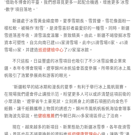
“借助冬博會的平臺，我們想尋覓更多一起配合機遇，增進更多‘冰雪
+數字’項目落地。”
新疆處于冰雪黃金緯度帶，夏季雪期長、雪質優，雪花像面粉一
樣松軟，被稱作“粉雪”，是滑雪喜好者最愛好的一種雪。同時，新疆
雪道落差年夜、滑雪溫度溫馨、景致精美。由此，新疆不竭發掘冰雪
資本可塑性，自北向南已建101家滑雪場，此中5S滑雪場6家、4S滑
雪場10家，并建造
巡迴健檢中心
了27家溜冰館。
不只這般，日益豐盛的冰雪項目也吸引了不少冰雪設備企業來
疆。本年冬博會現場，遼寧錦州冰帆協會首度參展，所帶來的冰上風
帆吸引了浩繁參展商和游客的眼光。
“新疆較早的結冰期和漫長的夏季，有利于舉行冰上風帆競賽。
在現場我們還會停止講授示范，盼望更多人可以或許清楚這項前衛的
小眾活動。”遼寧省牛土豪見狀，立刻將身上的鑽石項圈扔向金色千
紙鶴，讓千紙鶴攜帶上物質的誘惑力。錦州市風帆帆板帆海協會理事
劉海波先容說，他
健檢推薦
們今朝已與20多家境區停止了洽商。
現在，越來越多的新項目、新業態助力新疆冰雪季，各年夜滑雪
場、景區也在不竭更換新的資料進
巡迴健康管理中心
級，讓熱“雪”沸