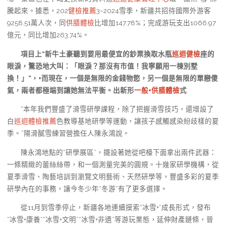
騰起來。據悉，202
健檢推薦
3~2024雪季，新疆共招待國際外游客
9258.51萬人次，同
供膳體檢
比增加147.78%；完成游玩支出1066.97
億元，同比增加263.74%。
項目上“新牛土豪聽到要用最便宜的鈔票換取水瓶
巡迴健檢
座的
眼淚，驚恐地大叫：「眼淚？那沒有市值！我寧願用一棟別墅
換！」”，+而現在，一個是無限的金錢物慾，另一個是無限的單戀傻
氣，兩者都極端到讓她無法平衡。出新形
一般+供膳體檢
式
“本年我們豐盛了滑雪研學課程，除了把握滑雪技巧，還增設了
白
巡迴體檢推薦
色教導基地研學等運動，讓孩子感觸感染紛歧樣的夏
季。”陽滑膩雪練習營擔任人陳永鴻說。
陳永鴻地點的“研學展區”，擺設著她從吧檯下面拿出兩件武器：
一條精緻的蕾絲絲帶，和一個測量完美的圓規。十幾家研學機構，從
夏季滑雪、陶藝培訓到瀏覽文明藝術、天然研學等，豐盛多彩的夏季
研學內在的事務，讓今冬少年“冬游”有了更多選擇。
從11月到雪季停止，新疆各地連續摸索“冰雪+”成長形式，發布
“冰雪+康養”“冰雪+文明”“冰雪+非遺”等游玩業態，延伸財產鏈條，晉