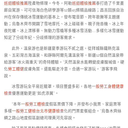
巡迴體檢推薦
陞產物條理。今冬，阿勒
巡迴體檢推薦
泰打造了千里畫
廊自駕游、可可信海白色研學游等12類45條精品線路；昌吉回族自治
州在保存傳統冰雪運動的基本上，發布電音節、跨年歌舞等主題運
動；烏魯木齊市開闢了雪地摩托、冰上碰碰車、親子拖沓機、冰上年
夜陀螺、冰上漂移車、無動力雪橇等多種冰雪活動……多樣化冰雪運動
知足了分歧年紀、分歧條理的游客需求。
此外，溫泉游也是新疆夏季游玩不貳之選，從拜城縣鐵熱克溫
泉、五彩灣古海溫泉、和靜縣阿爾先溝溫泉等，新疆12個自然溫泉帶
給游客“冰火兩重天”的奇特體驗。“天然溫泉水能轉變皮膚酸堿值，硬
化
勞工體健
皮膚角質，還能驅走冷意，合適一家游玩。”游客李飛
說。
冰雪游玩全平易近籠罩，項目豐盛多彩，各地
一般勞工身體健康
檢查
優惠運動更是“如虎添翼”。
“本年
一般勞工體檢
度假區票價下降，并發布小我票、家庭票等
多樣
一般勞工健檢
台北巿健康檢查
化的門票套餐組合。”烏魯木齊絲
綢之路山地度假區副總司理黃河先容說。