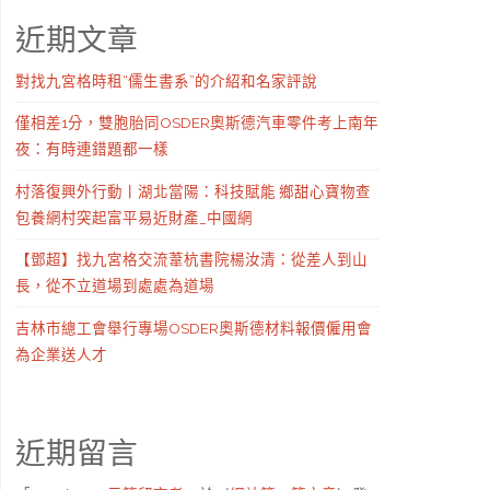
近期文章
對找九宮格時租“儒生書系”的介紹和名家評說
僅相差1分，雙胞胎同OSDER奧斯德汽車零件考上南年
夜：有時連錯題都一樣
村落復興外行動丨湖北當陽：科技賦能 鄉甜心寶物查
包養網村突起富平易近財產_中國網
【鄧超】找九宮格交流葦杭書院楊汝清：從差人到山
長，從不立道場到處處為道場
吉林市總工會舉行專場OSDER奧斯德材料報價僱用會
為企業送人才
近期留言