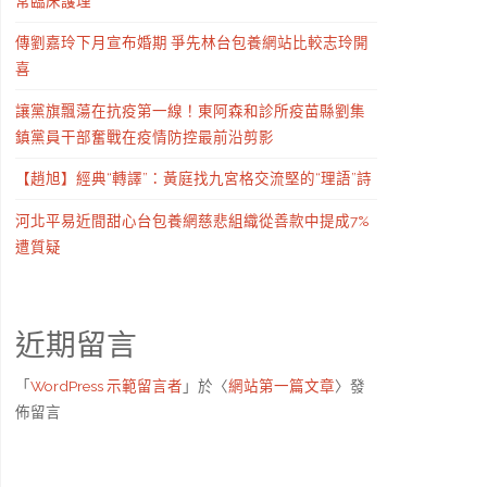
常臨床護理
傳劉嘉玲下月宣布婚期 爭先林台包養網站比較志玲開
喜
讓黨旗飄蕩在抗疫第一線！東阿森和診所疫苗縣劉集
鎮黨員干部奮戰在疫情防控最前沿剪影
【趙旭】經典“轉譯”：黃庭找九宮格交流堅的“理語”詩
河北平易近間甜心台包養網慈悲組織從善款中提成7%
遭質疑
近期留言
「
WordPress 示範留言者
」於〈
網站第一篇文章
〉發
佈留言