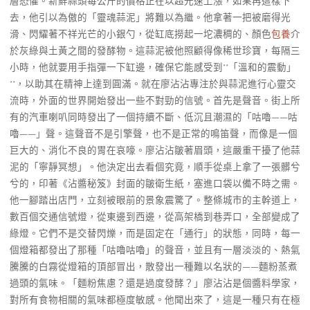
層恐懼。新鮮蒜頭每公斤的價格正在以超光速上漲，如果再這樣下
去，他引以為傲的「靈魂蒜泥」將難以為繼。他拿著一把被磨得光
滑、閃耀著不祥光芒的小銀勺，從缸底撈起一坨濃稠的、顏色
包養
介
於灰綠與土黃之間的發酵物。這蒜泥被他照顧得像稀世珍寶，每隔三
小時，他就要用手指彈一下缸邊，確保它能感受到**「溫和的震動」
**，以助其在精神上達到圓滿。就在廖沾沾專注於與蒜泥進行心靈交
流時，外面的世界開始發出一些不對勁的信號。首先是聲音。街上所
有的汽車喇叭同時發出了一個持續不斷、低沉且潮濕的「咕嚕——咕
嚕——」聲。這聲音不是引擎聲，也不是正常的鳴笛聲，而像是一個
巨大的、消化不良的胃在哀嚎。廖沾沾皺著眉頭，這嚴重干擾了他蒜
泥的「寧靜冥想」。他決定出去看個究竟，順手從桌上拿了一張髒兮
兮的，印著《沾醬秘笈》封面的皺衛生紙，塞進口袋以備不時之需。
他一腳踏出店門，立刻被眼前的景象震驚了。整條城市的主幹道上，
數百個交通信號燈，從東邊到西邊，從高架橋到巷弄口，全部變成了
綠燈。它們不是交替閃爍，而是固定在「通行」的狀態，同時，每一
個燈箱都發出了那種「咕嚕咕嚕」的聲音，並且有一層淡淡的、熱氣
騰騰的白霧從燈箱的頂部冒出，散發出一種難以名狀的——麵粉蒸煮
過頭的氣味。「麵粉焦慮？還是過度發酵？」廖沾沾是個醬料學家，
對所有食物相關的氣味都極度敏感。他聞出來了，這是一種只有在極