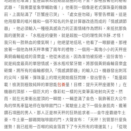
地跑進他堆滿了星座圖表和過期甜甜圈的地下室，那裡放著他的秘密
武器。「我需要星象學輔助儀！」他衝到一個像是老式彈珠臺的機器
前，上面貼滿了「巨蟹座已哭」、「處女座勿碰」等警告標籤。這是
他用廢棄的唱片機和一個不知名的外星計算器改造而成的「情感調節
器」。他必須輸入一種極具感染力的正面情緒作為燃料，來抵抗那負
面的運勢波。「水瓶座的優勢，就是超脫一切的理性與冷靜…才怪！
我只有一腔熱血的傻氣啊！」他絕望地低吼。他看了一眼腳邊。那裡
放著一個他為林天秤準備了兩年的禮物：一個用一萬塊小小的天秤座
黃銅齒輪組成的音樂盒。他從未送出，因為害怕被拒絕。這份害怕，
就是純度最高的單戀情感。張水瓶咬緊牙關，將那個黃銅齒輪音樂盒
砸爛，將所有的齒輪都倒入「情感調節器」的輸入口。機器發出刺耳
的尖叫，接著，彈珠臺上的燈光開始瘋狂閃爍，發出警告。「能量超
載！檢測到極致純粹的單戀能
包養
量！目標：提升天秤座運勢！」在
機器的頂部，一個巨大的、像彩虹一樣的光束筆直地射向天空。然
而，就在光束衝出屋頂的一瞬間，一輛塗滿了金色、裝飾著巨大公牛
角的悍馬車猛地停在咖啡館門口。駕駛座上走下一個全身肌肉、戴著
鑽石項圈的男人，那人正是林天秤的狂熱追求者——金牛座霸總牛土
豪。牛土豪一腳踢開咖啡館的門，大聲宣布：「天秤！別管那什麼負
運勢！我已經用一百噸的純金箔買下了今天所有的壞運氣！」「從現