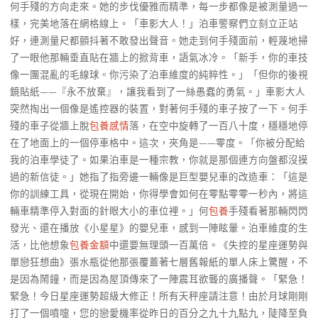
何手殘的方向走來。她的步伐優雅而精準，每一步都像是被測量過一
樣，完美地落在網格線上。「車影大人！」泊車警察們立刻立正站
好，連測量尺都顫抖著不敢發出聲音。她走到何手殘面前，輕蔑地掃
了一眼他那輛垂直貼在牆上的掀背車，語氣冰冷。「新手，你的車技
像一團混亂的毛線球。你污染了泊車維度的純粹性。」「但你的後視
鏡貼紙——『永不放棄』，讓我看到了一絲愚蠢的勇氣。」車影大人
突然掏出一個像是遙控器的裝置，對著何手殘的車子按了一下。何手
殘的車子從牆上脫
包養感情
落，在空中旋轉了一百八十度，穩穩地停
在了地面上的一個停車格中。這次，夾角是——零度。「你被分配給
我的泊車學徒了。如果泊車是一種宗教，你就是那個連方向盤都沒摸
過的新信徒。」她指了指旁邊一輛像是巨型嬰兒車的改造車：「這是
你的訓練工具，從現在開始，你得學會如何在零點零零一秒內，將這
輛車精準停入對面的針眼大小的車位裡。」何
包養
手殘看著那輛閃閃
發光、還在播放《小星星》的嬰兒車，感到一陣眩暈。泊車維度的生
活，比他想象
包養金額
中還要無理頭一百萬倍。《失控的星座運勢與
單戀狂想曲》張水瓶從他那張覆蓋著七層舊報紙的單人床上驚醒，不
是因為鬧鐘，而是因為屋頂傳來了一陣震耳欲聾的廣播聲。「緊急！
緊急！今日星座運勢超級大修正！所有天秤座請注意！由於月球剛剛
打了一個噴嚏，您的戀愛機率從昨日的百分之九十九點九，陡降至負