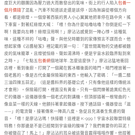
度巨大的麵團因為壓力過大而散發出的氣味。街上的行人陷入
包養一
個月價錢
了混亂。汽車不知道該走還是該停，因為無論從哪個方向
看，都是綠燈。一個穿著西裝的男人小心翼翼地把車停在路中央，搖
下車窗，對著紅綠燈大喊：「喂！你為什麼咕嚕咕嚕？你倒是紅一下
啊！我要向左轉！綠燈沒用啊！」廖沾沾感覺到一陣心悸。這種氣
味，這種不祥的「咕嚕」聲，與他兒時聽到的家傳預言不謀而合。他
想起家傳《沾醬秘笈》裡記載的第一句：「當世間萬物的交通都被麵
皮的氣味籠罩，且燈號恒綠、聲如湯沸時，便是宇宙水餃臨界點到來
之時。」「七點五
包養網
個地球年…怎麼這麼快？」廖沾沾猛地衝回
店裡，衝到後廚，打開了一個藏在舊冰櫃後面的暗門。暗門裡放著一
個老舊的、像是古代金屬保險箱的東西。他輸入了密碼：「一醬二醋
三油四辣五蒜泥」（這是醬料界的基礎公式，只有像他這樣的傳統派
才會用）。保險箱打開，裡面沒有黃金，只有一個閃爍著詭異紅色光
芒的儀器。這儀器很像一個老式的對講機，但頂部插著一根彎曲的、
像韭菜一樣的天線。他顫抖著拿起儀器，按下通話鈕。儀器發出「滋
——」的電流聲，接著傳來一陣高八度、急促且充滿養生焦慮的聲
音。「喂！是廖沾沾嗎！快接聽！這裡是 K-999！宇宙水餃聯盟特級
特務！你那邊是不是已經聞到宇宙級的酸味了？我們需要你的蒜泥！
你被徵召了！馬上！」廖沾沾的耳朵被這聲音震得嗡嗡作響，他捏著