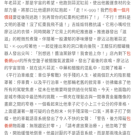
年老蒜泥，那是宇宙的希望。他跑到蒜泥缸前，使出他搬運食材的全
部力量，將那口比他還胖的缸抱起。「走！K-999！我們
包養一個月
價錢
要從後院逃跑！別再管你的紅棗枸杞燃料了！」「不行！燃料是
文明的基礎！沒了紅棗我飛不遠！」吉娃娃特務抗議。它用小嘴咬住
廖沾沾的衣領，同時開啟了它背上的枸杞推進器。推進器發出「滋
滋」的輕微煎煮聲，伴隨著一股濃郁的蔘味爆發。廖沾沾抱著蒜泥
缸、K-999咬著他，一起從撞出來的洞口衝向後院。王醋狂的醋罐機
器人發出尖叫：「別想逃！醬油黨餘孽！我會追上你！」店內剩下
包
養網ppt
的所有空盤子被醋酸氣波震碎，發出了最後的哀鳴。廖沾沾
的宇宙冒險，就在這片蒜泥、中藥和醋酸的混亂中，拉開了帷幕。
《平行泊車維度：車位爭奪戰》何手殘的人生，被兩個巨大的陰影籠
罩著：停車費，以及平行泊車。他那輛老舊的掀背車，彷彿繼承了他
所有的駕駛焦慮，從未在他需要時提供過任何幫助。今天，他面臨的
是城市傳說中最恐怖的挑戰，一條夾在理髮店與一間專賣金屬雕像的
畫廊之間的窄巷。一個看起來比他車子尺寸小上三十公分的停車格，
上面還灑著一層可疑的白色粉末。何手殘深吸一口氣。將車子打了倒
檔。他的車載語音系統發出了令人不快的女聲：「警告，後方障礙
包
養網
物距離：無限趨近於零。」「請考慮放棄治療。」他忽略了警
告，開始緩慢地倒車。他最討厭的不是語音系統，而是那兩塊永遠在