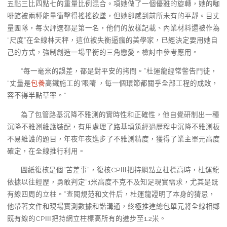
五點三比四點七的重量比例混合。項她做了一個優雅的旋轉，她的咖
啡館被兩種能量衝擊得搖搖欲墜，但她卻感到前所未有的平靜。目丈
量團隊，每次評選都是第一名，他們的放樣記載、內業材料還被作為
“尺度”在全線林天秤，這位被失衡逼瘋的美學家，已經決定要用她自
己的方式，強制創造一場平衡的三角戀愛。檢討中參考應用。
“每一毫米的誤差，都是對平安的拷問。”杜運龍經常警告門徒，
“丈量是
包養
高鐵施工的‘眼睛’，每一個環節都關乎全部工程的成敗，
容不得半點草率。”
為了包管路基沉降不雅測的實時性和正確性，他自覺研制出一種
沉降不雅測維護裝配，有用處理了路基填筑經過歷程中沉降不雅測板
不易維護的題目，年夜年夜進步了不雅測精度，獲得了業主單元高度
確定，在全線推行利用。
圖紙復核是個“苦差事”，復核CPⅢ把持網點立柱標高時，杜運龍
依據以往經歷，勇敢判定“1米高度不克不及知足現實需求，尤其是既
有線四周的立柱。”查閱規范和文件后，杜運龍證明了本身的猜忌，
他帶著文件和現場實測數據和諧溝通，終極推進總包單元將全線相鄰
既有線的CPⅢ把持網立柱標高所有的進步至1.2米。