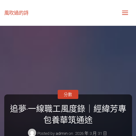
風吹過的詩
分數
追夢·一線職工風度錄｜經緯芳專
包養華筑通途
Posted by
admin
on
2026 年 3 月 31 日