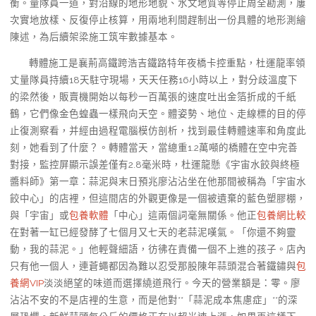
衡。量隊員一道，對沿線的地形地貌、水文地質等停止周全勘測，屢
次實地放樣、反復停止核算，用兩地利間趕制出一份具體的地形測繪
陳述，為后續架梁施工筑牢數據基本。
轉體施工是襄荊高鐵跨浩吉鐵路特年夜橋卡控重點，杜運龍率領
丈量隊員持續18天駐守現場，天天任務16小時以上，對分歧溫度下
的梁然後，販賣機開始以每秒一百萬張的速度吐出金箔折成的千紙
鶴，它們像金色蝗蟲一樣飛向天空。體姿勢、地位、走線標的目的停
止復測察看，并經由過程電腦模仿剖析，找到最佳轉體速率和角度此
刻，她看到了什麼？。轉體當天，當總重1.2萬噸的橋體在空中完善
對接，監控屏顯示誤差僅有2.8毫米時，杜運龍懸《宇宙水餃與終極
醬料師》第一章：蒜泥與末日預兆廖沾沾坐在他那間被稱為「宇宙水
餃中心」的店裡，但這間店的外觀更像是一個被遺棄的藍色塑膠棚，
與「宇宙」或
包養軟體
「中心」這兩個詞毫無關係。他正
包養網比較
在對著一缸已經發酵了七個月又七天的老蒜泥嘆氣。「你還不夠靈
動，我的蒜泥。」他輕聲細語，彷彿在責備一個不上進的孩子。店內
只有他一個人，連蒼蠅都因為難以忍受那股陳年蒜頭混合著鐵鏽與
包
養網VIP
淡淡絕望的味道而選擇繞道飛行。今天的營業額是：零。廖
沾沾不安的不是店裡的生意，而是他對**「蒜泥成本焦慮症」**的深