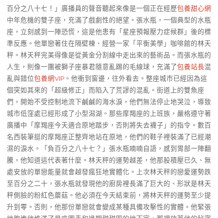
百分之八十七！」廣播員的聲音聽起來像是一個正在經歷
包養甜心網
中年危機的雙子座，充滿了戲劇性的絕望。張水瓶，一個典型的水瓶
座，立刻感到一陣恐慌，這是他患有「星座預報壓力症候群」後的標
準反應。他單戀著住在隔壁棟、經營一家「平衡美學」咖啡館的林天
秤。林天秤完美得像是從黃金分割線中走出來的藝術品。而張水瓶的
人生，則像一團被獅子座暴君隨意亂踢的毛線球，充滿了
包養站長
混
亂與錯位
包養網VIP
。他衝到窗邊，往外看去。整座城市已經因為這
個突如其來的「超級修正」而陷入了荒謬的混亂。街道上的雙魚座
們，開始不受控制地流下鹹鹹的海水淚，他們無法停止地哭泣，導致
城市低窪處已經形成了小型潟湖。那些摩羯座的上班族，嚴格遵守著
廣播中「摩羯座今天適合原地踏步，否則將失去襪子」的指令。數百
名西裝筆挺的摩羯座正整齊地站在原地，他們的鞋子裡裝滿了已經潮
濕的淚水。「負百分之八十七？」張水瓶喃喃自語，感到胃部一陣翻
騰，他知道這代表著什麼。林天秤的運勢越差，他那股積壓已久、無
處安放的單戀能量就會越發瘋狂地實體化。上次林天秤的戀愛運勢跌
至百分之二十，張水瓶就發現他的廚房裡長滿了巨大的、形狀是林天
秤側臉的粉紅色蘑菇。他必須在今天結束前，將林天秤的運勢至少提
升到零。否則，他那份單戀就會變成某種具備攻擊性的實體。他緊張