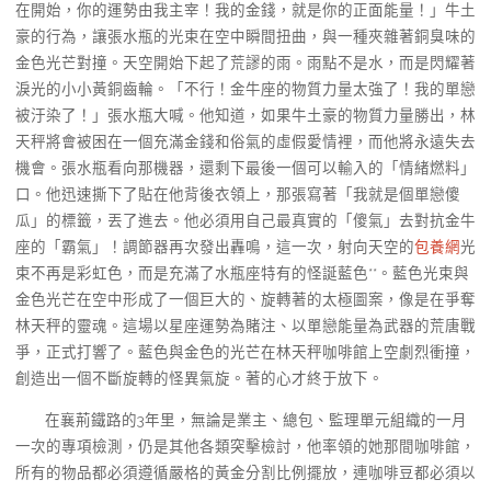
在開始，你的運勢由我主宰！我的金錢，就是你的正面能量！」牛土
豪的行為，讓張水瓶的光束在空中瞬間扭曲，與一種夾雜著銅臭味的
金色光芒對撞。天空開始下起了荒謬的雨。雨點不是水，而是閃耀著
淚光的小小黃銅齒輪。「不行！金牛座的物質力量太強了！我的單戀
被汙染了！」張水瓶大喊。他知道，如果牛土豪的物質力量勝出，林
天秤將會被困在一個充滿金錢和俗氣的虛假愛情裡，而他將永遠失去
機會。張水瓶看向那機器，還剩下最後一個可以輸入的「情緒燃料」
口。他迅速撕下了貼在他背後衣領上，那張寫著「我就是個單戀傻
瓜」的標籤，丟了進去。他必須用自己最真實的「傻氣」去對抗金牛
座的「霸氣」！調節器再次發出轟鳴，這一次，射向天空的
包養網
光
束不再是彩虹色，而是充滿了水瓶座特有的怪誕藍色**。藍色光束與
金色光芒在空中形成了一個巨大的、旋轉著的太極圖案，像是在爭奪
林天秤的靈魂。這場以星座運勢為賭注、以單戀能量為武器的荒唐戰
爭，正式打響了。藍色與金色的光芒在林天秤咖啡館上空劇烈衝撞，
創造出一個不斷旋轉的怪異氣旋。著的心才終于放下。
在襄荊鐵路的3年里，無論是業主、總包、監理單元組織的一月
一次的專項檢測，仍是其他各類突擊檢討，他率領的她那間咖啡館，
所有的物品都必須遵循嚴格的黃金分割比例擺放，連咖啡豆都必須以