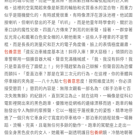
熟悉的城市街道，而是一望無際、由無數白線和編號組成的巨大網
格。這裡的空氣聞起來像是新買的輪胎和劣質香水的混合物，而重力
似乎是隨機變化的，有時感覺很重，有時像漂浮在游泳池裡。他試圖
按喇叭，但喇叭發出的不是「叭叭」，而是他童年時學會的、關於泊
車口訣的魔性兒歌。四面八方傳來了刺耳的剎車聲，接著，一群穿著
反光背心和戴著白色安全帽的人朝他衝來。這些人手裡拿的不是警
棍，而是長長的測量尺和巨大的電子角度儀，臉上的表情極度嚴肅。
包養意思
「違反泊車維度基本法！斜停入庫！罪大惡極！」領頭的泊
車警察用一個擴音器大喊，聲音充滿機械感。「我、我沒有斜停！我
只是垂直停在了牆壁上！」何手殘趕緊為自己辯解，但聲音因為恐懼
而顫抖。「垂直泊車？那是在第三次元的行為，在這裡，你的車體與
停車線的夾角是——八十九點七
包養意思
度！按照維度法則，你必須
接受懲罰！」懲罰的內容是：無限次觀看一部名為**《新手泊車七百
次失敗集錦》的紀錄片，直到哭泣為止。就在這時，一輛像是從科幻
電影裡開出來的黑色跑車，優雅地從網格的邊緣漂移而過。跑車的輪
胎發出令人陶醉的摩擦聲，它以一種近乎蔑視重力的姿態，精準地停
進了一個只有它車身尺寸寬度的停車格中。那泊車的過程就像一場舞
蹈，流暢、完美，且毫無任何多餘的動作**。跑車的駕駛座上走出一
個全身黑色皮衣的女人，她戴著一副透明護目
包養網
鏡，冷酷地朝著