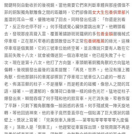
關鍵時刻自動收折的後視鏡。當他需要它們來判斷車體與那座價值不
菲的銅製獨角獸雕像之間的距離時，它們卻像兩
女大生包養俱樂部
片
羞澀的耳朵一樣，優雅地縮了回去。同時發出低語：「你還是別看
了，反正你也停不好。」何手殘感覺心臟快要跳出來了。他轉頭看
去，發現那座高聳入雲、覆蓋著鏽跡斑斑鐵網的多
包養金額
層機械式
停車塔，正在那片窄巷的盡頭散發出不正常
包養網推薦
的綠光。這棟
停車塔是個異類，它的三號車位始終空著，並且傳說只要有人敢在它
面前失敗十八次，就會被傳送到一個泊車地獄。他已經失敗了十七
次。現在是第十八次。他打了方向盤，車頭朝著銅獨角獸的方向猛地
偏轉。後視鏡發出最後的溫柔提醒：「再見，世界。」他沒有撞上獨
角獸，但他那顫抖的車尾卻擦到了停車塔三號車位入口處的一根古
老、佈滿苔蘚的柱子。不是撞擊，而是輕柔的碰觸，像戀人之間的耳
語。接著，一道濃郁的、像薄荷口香糖一樣的綠色光芒。猛地從柱子
爆發出來，瞬間吞噬了何手殘和他的掀背車。光芒消失後，窄巷恢復
了平靜，只剩下獨角獸雕像一臉困惑的表情。何手殘感覺一陣天旋地
轉，等他回過神來，他的車子竟然垂直停在一個貼滿了巨大獎狀的牆
壁上。獎狀上寫著：「完美倒車入庫獎——第零點零零零零零九度偏
差。」落款人是「倒車王」。他趕緊從車窗探出頭，發現周圍不再是