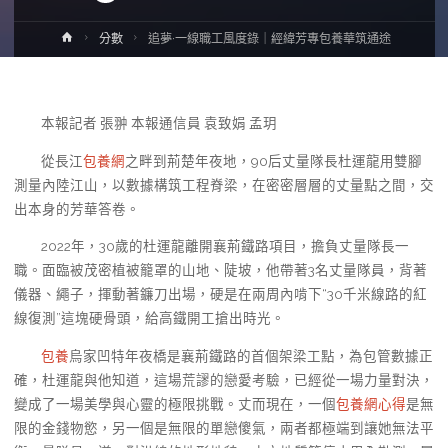
Home
分數
追夢·一線職工風度錄｜經緯芳專包養華筑通途
本報記者 張翀 本報通信員 袁致娟 孟玥
從長江
包養網
之畔到荊楚年夜地，90后丈量隊長杜運龍用雙腳
測量內陸江山，以數據構筑工程脊梁，在密密層層的丈量點之間，交
出本身的芳華答卷。
2022年，30歲的杜運龍離開襄荊鐵路項目，擔負丈量隊長一
職。面臨被茂密植被籠罩的山地、陡坡，他帶著3名丈量隊員，背著
儀器、繩子，揮動著鐮刀出場，硬是在兩周內啃下“30千米線路的紅
線復測”這塊硬骨頭，給高鐵開工搶出時光。
包養
烏家凹特年夜橋是襄荊鐵路的首個架梁工點，為包管數據正
確，杜運龍與他知道，這場荒謬的戀愛考驗，已經從一場力量對決，
變成了一場美學與心靈的極限挑戰。丈而現在，一個
包養網心得
是無
限的金錢物慾，另一個是無限的單戀傻氣，兩者都極端到讓她無法平