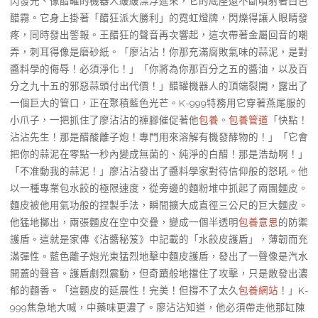
閃發光、像醋罐的機器人緩緩漂浮進來，它的底座還不斷噴射著白色
醋霧。它身上掛著「醋狂派大勝利」的霓虹燈牌，閃爍得讓人眼睛發
疼，同時發出警報。王醋狂的聲音再次響起，這次帶著金屬回音的嘲
弄，刺耳得像是磨砂紙。「廖沾沾！你那充滿腐敗氣味的蒜泥，是對
醬料學的侮辱！必須淨化！」「你將為你那百分之五的醬油，以及百
分之九十五的邪惡蒜頭付出代價！」醋罐機器人的頂端裂開，露出了
一個巨大的管口，正在聚積藍色光芒。K-999特務用它穿著燕尾服的
小爪子，一把抓住了廖沾沾的褲腳催促著他
包養
。
包養管道
「快點！
沾沾先生！那是醋酸離子炮！專門用來溶解有機發酵物的！」「它會
把你的蒜泥在零點一秒內變成無菌的、純淨的白醋！那是浩劫啊！」
「不准動我的蒜泥！」廖沾沾發出了醬料學家對待信仰般的怒吼。他
以一種專業包水餃的極限速度，從旁邊的麵粉堆中抓起了兩團麵皮。
麵皮被他用氣功般的捏製手法，瞬間擴大成直徑三公尺的巨大麵皮。
他猛地擲出，兩張麵皮在空中交疊，變成一個半透明
包養意思
的防禦
護盾。這就是家傳《沾醬秘笈》中記載的「水餃皮護盾」，薄韌而充
滿彈性。藍色離子炮光束猛烈地擊中麵皮護盾，發出了一聲像是汽水
開蓋的聲音。護盾劇烈震動，但奇蹟般地擋住了攻擊，只是散發出濃
郁的麵香。「這麵皮的延展性！完美！但撐不了太久
包養網站
！」K-
999焦急地大喊，中藥味更濃了。廖沾沾知道，他必須帶走他那缸陳