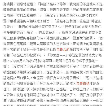
對講機，困惑地喊道：「特務？酸味？等等！我聞到的不是酸味！是
麵粉過度膨脹的焦慮味！還有，我現在走不開！我的陳年老蒜泥需要
每隔三小時的溫和震動！」「蒜泥？」對面傳來K-999崩潰的尖叫
聲，帶著濃濃的中藥味電子雜音：「重點不是蒜泥！重點是**時空正
在彎曲！**我們的推進器快沒紅棗了！快！我們在你的後院！別帶任
何多餘的東西！除了——你那缸蒜泥！」就在廖沾沾還在糾結要不要
帶上他最珍愛的那把銀勺時，外面的牆壁傳來一聲巨大的撞擊。一個
穿著黑色燕尾服、戴著太陽眼鏡的太空吉娃娃，正從牆上的破洞鑽進
來。它的背上揹著一個像是小型瓦斯
包養合約
桶的東西，桶上用毛筆
寫著「極品紅棗枸杞燃料」。「你怎麼——」廖沾沾驚訝地瞪大了眼
睛。K-999用它的小短腿站得筆直，戴著白色手套的爪子優雅地一
揮：「沒時間了，沾沾先生！宇宙水餃快要拉肚子了！我們必須在你
被醋酸離子炮鎖定前離開！」話音未落，一股極致尖銳、刺鼻的酸氣
猛地從店門口灌入，伴隨著一個狂妄自大的電子音效：「警告！這裡
的醬油比例嚴重失衡！百分之九十九點九九的醋，
包養價格
才是真
理！」廖沾沾知道，這是他的宿敵，王醋狂，已經找上門了。他的宇
宙冒險，被迫從他對蒜泥的焦慮中，正式開始了。一個狂妄的影子佔
滿了那扇被撞破的牆門邊緣，光線一瞬間被極端的酸氣扭曲。一個閃