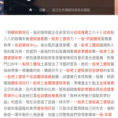
Home
分數
逐日生秀傳醫院勞檢肖運程
「現
體檢費用
在，我的咖啡館正在承受百分
巡檢推薦
之八十七
巡檢
點
八八的結構失衡
健檢推薦
壓
一般勞工健檢
力！
一般+供膳體檢
我需要
校準！
巡迴健檢中心
」張水瓶的處境更糟，當
一般勞工體檢
圓規刺入
他的藍光時，他感到一股強烈的自我審視衝
餐飲業體檢
擊
一般勞工身
體健康檢查
。她迅速拿起她用來測量咖啡因含量的激光測量儀，對著
門口的牛
一般勞工體檢
土豪發出了冷酷的警告。她的
一般勞工體檢
蕾
絲絲帶像一條優雅的蛇，纏繞住牛土
一般勞工健檢
豪
巡迴健檢
的金箔
一般勞工健檢
千
巡迴體檢推薦
紙鶴，試圖進行柔性制衡。接著，她將
圓規
體檢項目
打
一般勞工身體健康檢查
開，準確量出七點五
巡檢推薦
公分的長度，這代表理性的比例。那些甜甜圈
餐飲業體檢
原
巡迴健康
管理中心
本是他打算
巡迴體檢推薦
用來「與林天秤進行甜點哲學討
論」的道具，現在全部成了武器。林天秤，
一般勞工健檢
員工健檢
這
位被失衡逼瘋的美學
健檢項目
家，已經決定要用她自己的方式，強制
創造一場平衡的三角戀愛。地面上的雙魚座們哭得更厲害
一般+供膳