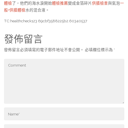
體檢
了，他們的海水淚開始
體檢推薦
變成金箔碎片
供膳檢查
與氣泡
一
般+供膳體檢
水的混合液。
TC:healthcheck123 69cbf3588225b2.60340537
發佈留言
發佈留言必須填寫的電子郵件地址不會公開。
必填欄位標示為
*