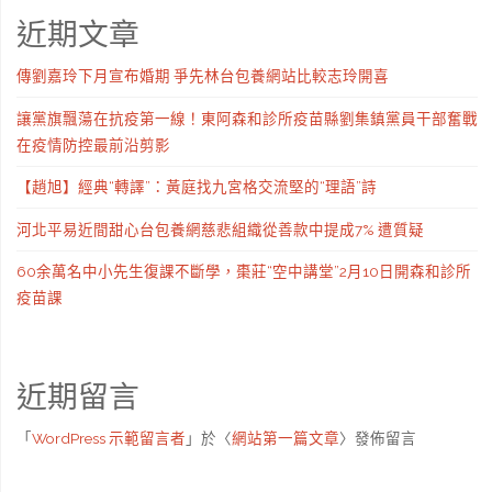
近期文章
傳劉嘉玲下月宣布婚期 爭先林台包養網站比較志玲開喜
讓黨旗飄蕩在抗疫第一線！東阿森和診所疫苗縣劉集鎮黨員干部奮戰
在疫情防控最前沿剪影
【趙旭】經典“轉譯”：黃庭找九宮格交流堅的“理語”詩
河北平易近間甜心台包養網慈悲組織從善款中提成7% 遭質疑
60余萬名中小先生復課不斷學，棗莊“空中講堂”2月10日開森和診所
疫苗課
近期留言
「
WordPress 示範留言者
」於〈
網站第一篇文章
〉發佈留言