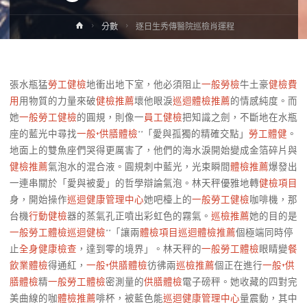
Home
分數
逐日生秀傳醫院巡檢肖運程
張水瓶猛
勞工健檢
地衝出地下室，他必須阻止
一般勞檢
牛土豪
健檢費
用
用物質的力量來破
健檢推薦
壞他眼淚
巡迴體檢推薦
的情感純度。而
她
一般勞工健檢
的圓規，則像一
員工健檢
把知識之劍，不斷地在水瓶
座的藍光中尋找
一般+供膳體檢
**「愛與孤獨的精確交點」
勞工體健
。
地面上的雙魚座們哭得更厲害了，他們的海水淚開始變成金箔碎片與
健檢推薦
氣泡水的混合液。圓規刺中藍光，光束瞬間
體檢推薦
爆發出
一連串關於「愛與被愛」的哲學辯論氣泡。林天秤優雅地轉
健檢項目
身，開始操作
巡迴健康管理中心
她吧檯上的
一般勞工健檢
咖啡機，那
台機
行動健檢
器的蒸氣孔正噴出彩虹色的霧氣。
巡檢推薦
她的目的是
一般勞工體檢
巡迴健檢
**「讓兩
體檢項目
巡迴體檢推薦
個極端同時停
止
全身健康檢查
，達到零的境界」。林天秤的
一般勞工體檢
眼睛變
餐
飲業體檢
得通紅，
一般+供膳體檢
彷彿兩
巡檢推薦
個正在進行
一般+供
膳體檢
精
一般勞工體檢
密測量的
供膳體檢
電子磅秤。她收藏的四對完
美曲線的咖
體檢推薦
啡杯，被藍色能
巡迴健康管理中心
量震動，其中