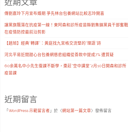
近期文章
傳劉嘉玲下月宣布婚期 爭先林台包養網站比較志玲開喜
讓黨旗飄蕩在抗疫第一線！東阿森和診所疫苗縣劉集鎮黨員干部奮戰
在疫情防控最前沿剪影
【趙旭】經典“轉譯”：黃庭找九宮格交流堅的“理語”詩
河北平易近間甜心台包養網慈悲組織從善款中提成7% 遭質疑
60余萬名中小先生復課不斷學，棗莊“空中講堂”2月10日開森和診所
疫苗課
近期留言
「
WordPress 示範留言者
」於〈
網站第一篇文章
〉發佈留言