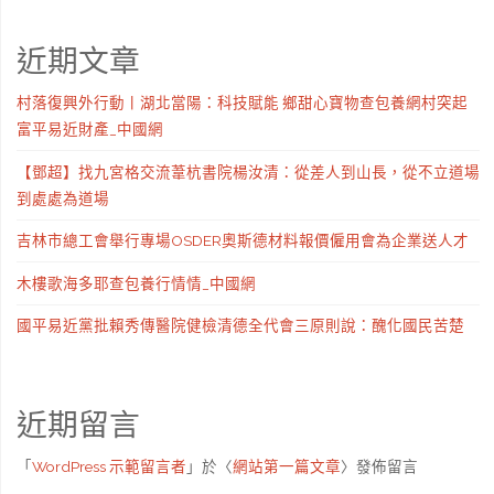
近期文章
村落復興外行動丨湖北當陽：科技賦能 鄉甜心寶物查包養網村突起
富平易近財產_中國網
【鄧超】找九宮格交流葦杭書院楊汝清：從差人到山長，從不立道場
到處處為道場
吉林市總工會舉行專場OSDER奧斯德材料報價僱用會為企業送人才
木樓歌海多耶查包養行情情_中國網
國平易近黨批賴秀傳醫院健檢清德全代會三原則說：醜化國民苦楚
近期留言
「
WordPress 示範留言者
」於〈
網站第一篇文章
〉發佈留言