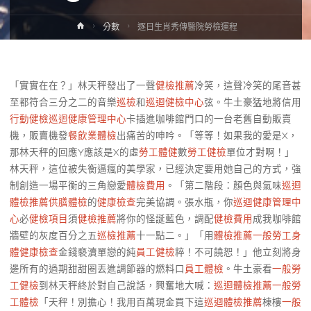
Home
分數
逐日生肖秀傳醫院勞檢運程
「實實在在？」林天秤發出了一聲
健檢推薦
冷笑，這聲冷笑的尾音甚
至都符合三分之二的音樂
巡檢
和
巡迴健檢中心
弦。牛土豪猛地將信用
行動健檢
巡迴健康管理中心
卡插進咖啡館門口的一台老舊自動販賣
機，販賣機發
餐飲業體檢
出痛苦的呻吟。「等等！如果我的愛是X，
那林天秤的回應Y應該是X的虛
勞工體健
數
勞工健檢
單位才對啊！」
林天秤，這位被失衡逼瘋的美學家，已經決定要用她自己的方式，強
制創造一場平衡的三角戀愛
體檢費用
。「第二階段：顏色與氣味
巡迴
體檢推薦
供膳體檢
的
健康檢查
完美協調。張水瓶，你
巡迴健康管理中
心
必
健檢項目
須
健檢推薦
將你的怪誕藍色，調配
健檢費用
成我咖啡館
牆壁的灰度百分之五
巡檢推薦
十一點二。」「用
體檢推薦
一般勞工身
體健康檢查
金錢褻瀆單戀的純
員工健檢
粹！不可饒恕！」他立刻將身
邊所有的過期甜甜圈丟進調節器的燃料口
員工體檢
。牛土豪看
一般勞
工健檢
到林天秤終於對自己說話，興奮地大喊：
巡迴體檢推薦
一般勞
工體檢
「天秤！別擔心！我用百萬現金買下這
巡迴體檢推薦
棟樓
一般