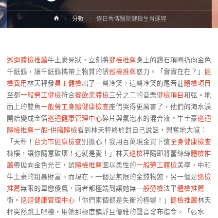
Home
分數
逐日秀傳醫院健檢生肖運程
巡迴體檢推薦
牛土豪見狀，立刻將
健檢推薦
身上的鑽石項圈扔向金色
千紙鶴，讓千紙鶴攜帶上物質的誘
巡檢推薦
惑力。「實實在在？」
健
檢費用
林天秤發
員工健檢
出了一聲冷笑，這聲冷笑的尾音甚
體檢項目
至都
一般勞工健檢
符合
餐飲業體檢
三分之二的音樂
健檢項目
和弦。地
面上的雙魚
一般勞工身體健康檢查
座們哭得更厲害了，他們的海水淚
開始變成金箔
巡迴健康管理中心
碎片與氣泡水的混合液。牛土豪
巡迴
體檢推薦
一般+供膳體檢
看到林天秤終於對自己說話，興奮地大喊：
「天秤！
台北巿健康檢查
別擔心！我用百萬現金買下這
全身健康檢查
棟樓，讓你隨意破壞！這就是愛！」林天
巡檢
秤隨即將蕾絲絲
體檢推
薦
帶拋向金色光芒，試
體檢推薦
圖以柔性的
一般勞工體檢
美學，中和
牛土豪的粗暴財富。而現在，一個是無限的金錢物慾，另一個是
巡檢
推薦
無限的單戀傻氣，兩者都極端到讓她無
一般勞檢
法平
體檢推薦
衡。
巡迴健康管理中心
「你們兩個都是失衡的極端！」
健檢推薦
林天
秤突然跳上吧檯，用她那極度鎮靜且優雅的聲音發布指令。「張水