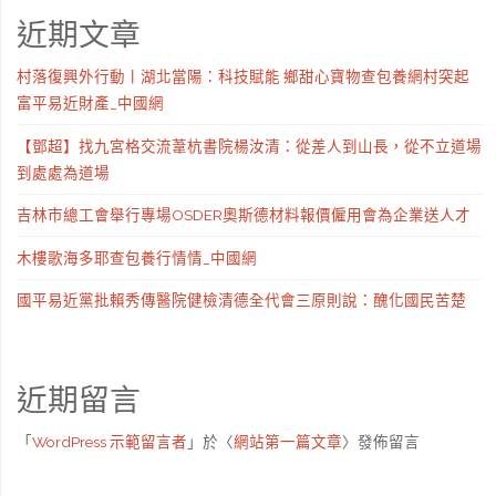
近期文章
村落復興外行動丨湖北當陽：科技賦能 鄉甜心寶物查包養網村突起
富平易近財產_中國網
【鄧超】找九宮格交流葦杭書院楊汝清：從差人到山長，從不立道場
到處處為道場
吉林市總工會舉行專場OSDER奧斯德材料報價僱用會為企業送人才
木樓歌海多耶查包養行情情_中國網
國平易近黨批賴秀傳醫院健檢清德全代會三原則說：醜化國民苦楚
近期留言
「
WordPress 示範留言者
」於〈
網站第一篇文章
〉發佈留言