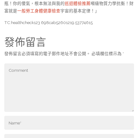
瓶！你的傻氣，根本無法與我的
巡迴體檢推薦
噸級物質力學抗衡！財
富就是
一般勞工身體健康檢查
宇宙的基本定律！」
TC:healthcheck123 698cab52601219.53774615
發佈留言
發佈留言必須填寫的電子郵件地址不會公開。
必填欄位標示為
*