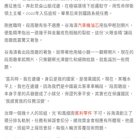
應征進伍，奔赴昆侖山脈戍邊，在極端環境下巡邏駐守，用性命捍衛
領土主權。2022年入伍返校，畢業后來到鐵路系統任務。
剛進職時，段雨聰有些不適應。谷海濤
汽車機油芯
用指甲輕刮閘片，
便能精準指出一道幾乎與金屬底色相融的裂紋。這份“火眼金睛”讓段
雨聰既震驚又著急。
谷海濤看出段雨聰的著急，就帶著他用縮小鏡一一觀察閘片。現在的
段雨聰拿起閘片，只需觀察光澤變化和細微紋路，就能識別一些問
題。
“當兵時，我在邊疆。身后是我的國家、是億萬國民。現在，某種水
平上，我也在邊疆，因為我們是中國最北客車車輛段。”段雨聰說，
本身手里的兵器變成了小錘兒，保證列車平安，其實也在保護國民，
“我感覺我的任務沒變”。
治理一個幾十人的班組，光“和風細雨
賓利零件
”不可。谷海濤創立了
積分排名軌制，任務有掉誤會扣分，績效獎金會相應有所體現。他還
規定，班組早上接班會前，每個人輪流答覆技術問題。