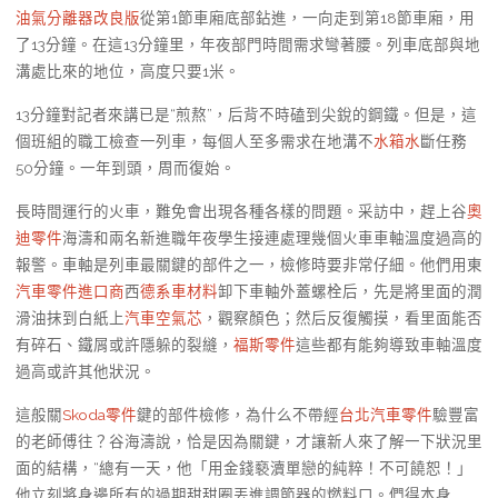
油氣分離器改良版
從第1節車廂底部鉆進，一向走到第18節車廂，用
了13分鐘。在這13分鐘里，年夜部門時間需求彎著腰。列車底部與地
溝處比來的地位，高度只要1米。
13分鐘對記者來講已是“煎熬”，后背不時磕到尖銳的鋼鐵。但是，這
個班組的職工檢查一列車，每個人至多需求在地溝不
水箱水
斷任務
50分鐘。一年到頭，周而復始。
長時間運行的火車，難免會出現各種各樣的問題。采訪中，趕上谷
奧
迪零件
海濤和兩名新進職年夜學生接連處理幾個火車車軸溫度過高的
報警。車軸是列車最關鍵的部件之一，檢修時要非常仔細。他們用東
汽車零件進口商
西
德系車材料
卸下車軸外蓋螺栓后，先是將里面的潤
滑油抹到白紙上
汽車空氣芯
，觀察顏色；然后反復觸摸，看里面能否
有碎石、鐵屑或許隱躲的裂縫，
福斯零件
這些都有能夠導致車軸溫度
過高或許其他狀況。
這般關
Skoda零件
鍵的部件檢修，為什么不帶經
台北汽車零件
驗豐富
的老師傅往？谷海濤說，恰是因為關鍵，才讓新人來了解一下狀況里
面的結構，“總有一天，他「用金錢褻瀆單戀的純粹！不可饒恕！」
他立刻將身邊所有的過期甜甜圈丟進調節器的燃料口。們得本身