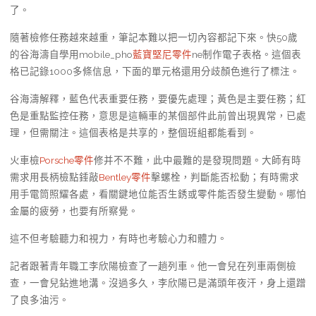
了。
隨著檢修任務越來越重，筆記本難以把一切內容都記下來。快50歲
的谷海濤自學用mobile_pho
藍寶堅尼零件
ne制作電子表格。這個表
格已記錄1000多條信息，下面的單元格還用分歧顏色進行了標注。
谷海濤解釋，藍色代表重要任務，要優先處理；黃色是主要任務；紅
色是重點監控任務，意思是這輛車的某個部件此前曾出現異常，已處
理，但需關注。這個表格是共享的，整個班組都能看到。
火車檢
Porsche零件
修并不不難，此中最難的是發現問題。大師有時
需求用長柄檢點錘敲
Bentley零件
擊螺栓，判斷能否松動；有時需求
用手電筒照耀各處，看關鍵地位能否生銹或零件能否發生變動。哪怕
金屬的疲勞，也要有所察覺。
這不但考驗聽力和視力，有時也考驗心力和體力。
記者跟著青年職工李欣陽檢查了一趟列車。他一會兒在列車兩側檢
查，一會兒鉆進地溝。沒過多久，李欣陽已是滿頭年夜汗，身上還蹭
了良多油污。