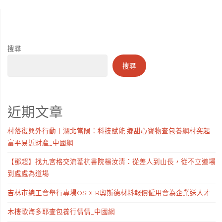
搜尋
搜尋
近期文章
村落復興外行動丨湖北當陽：科技賦能 鄉甜心寶物查包養網村突起
富平易近財產_中國網
【鄧超】找九宮格交流葦杭書院楊汝清：從差人到山長，從不立道場
到處處為道場
吉林市總工會舉行專場OSDER奧斯德材料報價僱用會為企業送人才
木樓歌海多耶查包養行情情_中國網