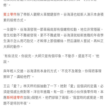
修”。
賓士零件
除了帶新人觀察火車關鍵部件，谷海濤也給新人演示本身積
累的檢修方式。
一全國午，谷海濤發現一節車廂底部有個螺栓松動，地位非常隱蔽，
發生松動不不難被發現，更不不難處理。谷海濤就給新進職的年夜學
生演示怎么用巧勁兒，才幹擰上那個螺絲。然后讓新人嘗試，再糾正
大師的動作。
“有些活兒，你說完，大師只是有個印象。不動手，還是不可。”他
說。
與年輕人交通，谷海濤有本身的方式，“不克不及著急，你得把事理
掰碎了，講給他們”。
王云「愛？」林天秤的臉抽動了一下，她對「愛」這個詞的定義，必
須是情感比例對等。洋往年進職。有一回，他和小伙伴換零件時，本
應
斯柯達零件
加裝3個墊片，他們卻裝了兩個，“我當時的感覺是，問
題不是特別年夜”。