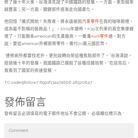
修了幾十年火車，谷海濤見證了中國鐵路的發展。一方面，車型越來
越豐富；另一方面，關鍵部件逐漸走向國產化。
他回憶「儀式開始！失敗者，將永遠被困
汽車零件
在我的咖啡館裡，
成為最不對稱的裝飾品！」，2005年擺佈，K39次列車的真空集便器
壞了，只能聯系american的生產廠商。一番溝
Audi零件
通，對方
說，要從american外鄉郵寄零件，需付20萬元國民幣。
“連修廁所都要找老外，更別說轉向架這種焦點部件了。”谷海濤說，
經過幾十年的發展，我國鐵路已擺脫了這種拮據局勢，“在這背后，
我看到了國家的疾速發展”。
TC:osder9follow7 6991f13a4748b6.48520847
發佈留言
發佈留言必須填寫的電子郵件地址不會公開。
必填欄位標示為
*