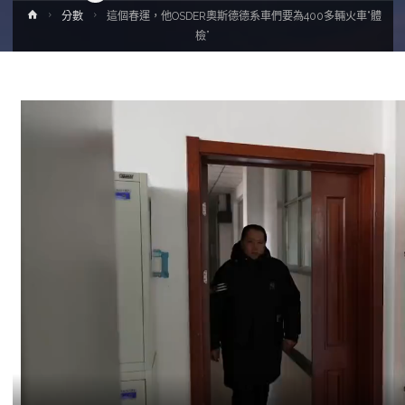
Home
分數
這個春運，他OSDER奧斯德德系車們要為400多輛火車“體
檢”