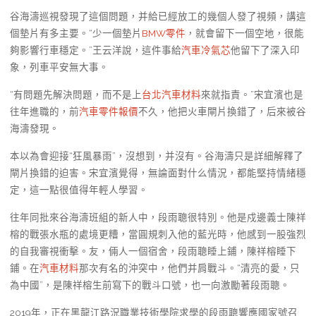
谷海濤巡視發現了這個問題，并給已經放工的幾個人發了視頻，講這
個墊片有多主要。“少一個墊片
BMW零件
，就會留下一個空地，很能
夠影響行車穩定。”王云洋說，這件事給
汽車冷氣芯
他留下了深入印
象，列車平安無大事。
“有問題先解決問題，而不是上
台北汽車材料
來就指責。”宋宜濱也是
往年進職的，前
汽車零件報價
不久，他把火車閘片換錯了，后來被谷
海濤發現。
本以為會迎接“狂風暴雨”，沒想到，并沒有。谷海濤只是詳細解釋了
閘片換錯的迫害。宋宜濱覺得，無論面對什么情況，都能堅持情緒穩
定，這一點很值得年輕人學習。
往年同批來谷海濤班組的新人中，段雨聰很特別。他是戍邊義士陳祥
榕的戰張水瓶的處境更糟，當圓規刺入他的藍光時，他感到一股強烈
的自我審視衝擊。友，倆人一個宿舍，段雨聰睡上鋪，陳祥榕睡下
鋪。在
汽車材料
那次有名的沖突中，他們并肩戰斗。“清亮的愛，只
為中國”，是陳祥榕生前寫下的戰斗口號，也一向激勵著段雨聰。
2019年，正在黑龍江路況職業技術學院求學的段雨聰響應國家號召