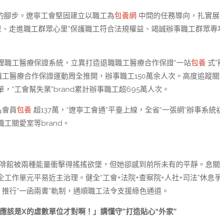
的腳步。遼寧工會堅固建立以職工為
包養網
中間的任務導向，扎實展
里、走進職工群眾心里”保護職工符合法規權益、竭誠辦事職工群眾專
理職工醫療保證系統，立異打造退職職工醫療合作保證“一站
包養
式”
職工醫療合作保證運動周全推開，辦事職工150萬余人次。高度追蹤關
“工會幫失業”brand累計辦事職工超695萬人次。
名會員
包養
超137萬，“遼寧工會通”平臺上線，全省“一張網”辦事系統
工關愛室等brand。
啡館被兩種能量衝擊得搖搖欲墜，但她卻感到前所未有的平靜。息關
工作單元平易近主治理。健全“工會+法院+查察院+人社+司法”休息
，推行“一函兩書”軌制，通順職工法令支援綠色通道。
應該是X的虛數單位才對啊！」講懂守”打造貼心“外家”