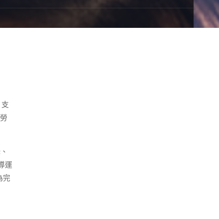
支
勞
鋒、
導運
為完