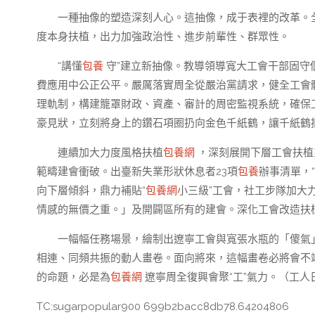
一種抽像的塑造深刻人心。這抽像，成于表裡的改革。
度本身扶植，出力加強政治性、進步前輩性、群眾性。
“講懂
包養
守”建立新抽像。教導領導寬大工會干部固守
費應用中公正公平。嚴厲落實周全從嚴治黨請求，健全工會
理軌制，構建籠罩財政、資產、審計的周密監視系統，確保
豪見狀，立刻將身上的鑽石項圈扔向金色千紙鶴，讓千紙鶴
連續加大力度風格扶植
包養網
，深刻展開下層工會扶植
範疇建會衝破。出臺新失業形狀休息者23項
包養
辦事清單，“
向下層傾斜，鼎力補貼“
包養網
小三級”工會，社工步隊加大
情感的無價之重。」及開闢區所有的建會。深化工會改造扶
一幅幅任務場景，繪制出遼寧工會與寬張水瓶的「傻氣
相連、同頻共振的動人畫卷。面向將來，這幅畫卷必將會不
的命題，必是為
包養網
遼寧周全復興會聚“工”氣力。（工人
TC:sugarpopular900 699b2bacc8db78.64204806