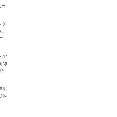
大力
、經
部治
牛土
三新”
財物
會到
血脈
永恒