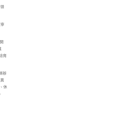
、領
遼寧
展開
異
培育
條辦
立異
力、休
9