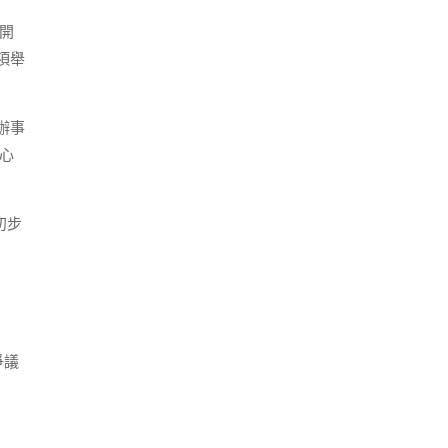
開
項舉
辦事
心
初步
爭議