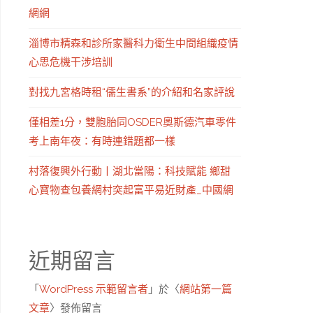
網網
淄博市精森和診所家醫科力衛生中間組織疫情
心思危機干涉培訓
對找九宮格時租“儒生書系”的介紹和名家評說
僅相差1分，雙胞胎同OSDER奧斯德汽車零件
考上南年夜：有時連錯題都一樣
村落復興外行動丨湖北當陽：科技賦能 鄉甜
心寶物查包養網村突起富平易近財產_中國網
近期留言
「
WordPress 示範留言者
」於〈
網站第一篇
文章
〉發佈留言