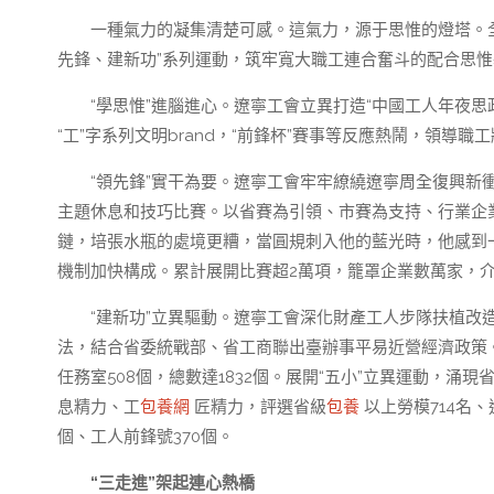
一種氣力的凝集清楚可感。這氣力，源于思惟的燈塔。
先鋒、建新功”系列運動，筑牢寬大職工連合奮斗的配合思
“學思惟”進腦進心。遼寧工會立異打造“中國工人年夜思
“工”字系列文明brand，“前鋒杯”賽事等反應熱鬧，領導
“領先鋒”實干為要。遼寧工會牢牢繚繞遼寧周全復興新衝
主題休息和技巧比賽。以省賽為引領、市賽為支持、行業企業
鏈，培張水瓶的處境更糟，當圓規刺入他的藍光時，他感到
機制加快構成。累計展開比賽超2萬項，籠罩企業數萬家，介
“建新功”立異驅動。遼寧工會深化財產工人步隊扶植改
法，結合省委統戰部、省工商聯出臺辦事平易近營經濟政策。
任務室508個，總數達1832個。展開“五小”立異運動，涌
息精力、工
包養網
匠精力，評選省級
包養
以上勞模714名、
個、工人前鋒號370個。
“三走進”架起連心熱橋