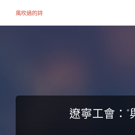
風吹過的詩
遼寧工會：“