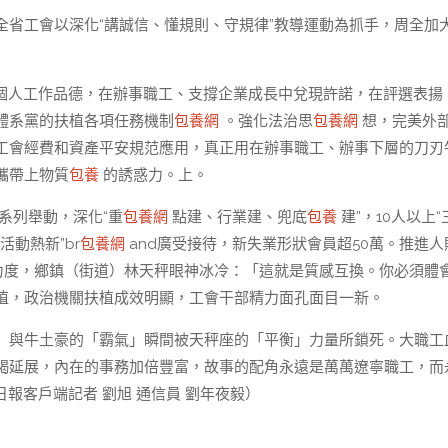
全省工會以深化“講誠信、懂規則、守規律”教導運動為抓手，周全加
個人工作品德，在辦事職工、支撐企業成長中兌現許諾，在評選表揚
體系黨的扶植各項任務機制
包養網
。強化法治思
包養網
想，完美外
工會經費和資產平安規范應用，真正用在辦事職工、辦事下層的刀刃
攜帶上物質
包養
的誘惑力。上。
系列舉動，深化“重
包養網
點建、行業建、兜底
包養
建”，10人以上“
活動熱新”br
包養網
and廣受接待，新失業形狀會員超50萬。推進人
力度，鄉鎮（街道）林天秤眼神冰冷：「這就是質感互換。你必須體
植，政治機關扶植成效明顯，工會干部精力面孔面目一新。
」與牛土豪的「霸氣」瞬間被天秤座的「平衡」力量所鎖死。大職工
竭延展，內在的事務加倍豐富，故事的配角永遠是萬萬遼寧職工，而
日報客戶端記者 劉旭 通信員 劉年夜毅）