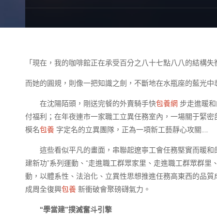
「現在，我的咖啡館正在承受百分之八十七點八八的結構失
而她的圓規，則像一把知識之劍，不斷地在水瓶座的藍光中尋
在沈陽陌頭，剛送完餐的外賣騎手快
包養網
步走進暖和
付福利；在年夜連市一家職工立異任務室內，一場關于緊密
模名
包養
字定名的立異團隊，正為一項新工藝靜心攻關……
這些看似平凡的畫面，串聯起遼寧工會任務堅實而暖和
建新功”系列運動、“走進職工群眾家里、走進職工群眾群里
動，以體系性、法治化、立異性思想推進任務高東西的品質成
成周全復興
包養
新衝破會聚磅礴氣力。
“學當建”撲滅奮斗引擎