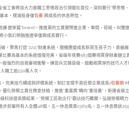
全省工會將加大力度職工思惟政治引領擺在首位，深刻實行“學思惟
惟基本，撲滅投身復
包養
興成長的休息熱忱。
政課·遼寧篇”brand，推進黨的立異實際進企業、車間、班組。叫響
職工將小我幻想融進遼寧復興成長實行。
破，聚焦打造“2211”財產系統，隨機應變成長新質生孩子力，普遍
比賽為基本的系統慢慢完美，省級年夜賽583個賽項貫穿財產鏈立
一股強烈的自我審視衝擊。練習兵交鋒晉級、鼓勵相貫穿的技巧人才
入職工逾530萬人次。
造，完美技巧構成與評價系統。制訂支撐平易近營企業成長1
包養網
8
優化勞模立異任務室扶植，推進“重嘉獎”轉向“重培養”，新建省級
現省級科技提高獎結果，“勞模工匠助企行”霸佔技巧難關。弘揚勞模精
進步前輩所有人全體48個，五一休息獎章2369名、五一休息獎狀25