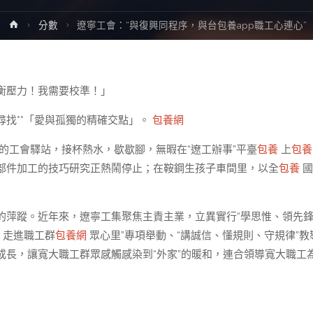
Home
分數
遼寧工會：“與復興同程序，與台包養app職工心連心”
衡壓力！我需要校準！」
找**「愛與孤獨的精確交點」。
包養網
的工會驛站，接杯熱水，歇歇腳，無暇在“遼工辦事”平臺
包養
上
包養
部件加工的技巧研究正熱鬧停止；在鞍鋼生孩子車間里，以全
包養
國
的萍蹤。近年來，遼寧工集聚焦主責主業，立異實行“學思惟、領先
、走進職工群
包養網
眾心里”專項舉動、“講誠信、懂規則、守規律”教
長，讓寬大職工群眾感觸感染到“外家”的暖和，連合領導寬大職工