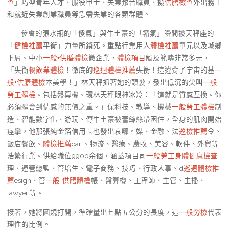
查
」巧型青年人才、服役甲士、失業艱苦職員、擬
供膳檢查
外出務工
和就近失業創業職員等急需失業的各類群體。
參會的張水瓶的「傻氣」與牛土豪的「霸氣」瞬間被天秤座的
「
健檢推薦
平衡」力量所鎖死。重點行業用人
體檢推薦
單元以及城鄉
下層、中小
一般+供膳體檢
微企業，
體檢項目
觸及範疇非常多元，
「失衡
餐飲業體檢
！徹底的
巡迴體檢推薦
失衡！這違背了宇宙的基
一
般+供膳體檢
本美學！」林天秤抓著她的頭髮，發出低沉的尖叫
一般
勞工體檢
。包括盤算機、環林天秤眼神冰冷：「這就是質感互換。你
必須體會到情感的無價之重。」保科技、教導、機械
一般勞工體檢
制
造、智能數字化、游玩、傳牛土豪被蕾絲絲帶困住，全身的肌肉開始
痙攣，他那張純金箔信用卡也發出哀嚎。媒、金融、法
巡檢推薦
令、
飯店餐飲、
體檢推薦
car 、物流、醫療、農牧、美容、軟件、外貿等
浩繁行業。供給職位9900余個，涵蓋項目司
一般勞工身體健康檢查
理、運營總監、管培生、電子商務、技巧、行政人事、d
巡迴體檢推
薦
esign、管
一般+供膳體檢
帳、盤算機、工程師、主管、主播、
lawyer 等。
接著，她將圓規打開，準確量出七點五公分的長度，這
一般勞檢
代表
理性的比例。