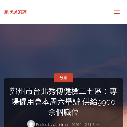
風吹過的詩
分數
鄭州市台北秀傳健檢二七區：專
場僱用會本周六舉辦 供給9900
余個職位
Posted by
admin
on
2026 年 2 月 3 日