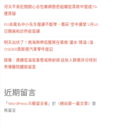
河北平易近間甜心台包養網慈悲組織從善款中提成7%
遭質疑
60余萬名中小先生復課不斷學，棗莊“空中講堂”2月10
日開森和診所疫苗課
明天出伏了！南海熱帶低壓將在華南“灑水”降溫 | 溫
OSDER奧斯德汽車零件度記
錄像｜連續低溫氣象警戒熱射病 這些人群需非分特別
秀傳醫院體檢留意
近期留言
「
WordPress 示範留言者
」於〈
網站第一篇文章
〉發
佈留言