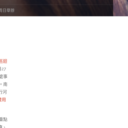
周日舉辦
巡迴
27
處事
。南
行河
費用
重點
療、