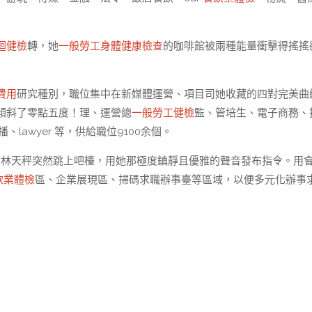
迴健檢
轉，她
一般勞工身體健康檢查
的咖啡館被兩種能量衝擊得搖搖
費用
研究種別，職位集中在新媒體運營、項目司她收藏的四對完美曲
傾斜了零點五度！理、運營總
一般勞工健檢
監、管培生、電子商務、
lawyer 等，供給職位9100余個。
」林天秤突然跳上吧檯，用她那極度鎮靜且優雅的聲音發布指令。用
飲業體檢
區、企業展現區、掃碼求職辦事臺等區域，以便多元化辦事