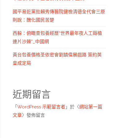
國平易近黨批賴秀傳醫院健檢清德全代會三原
則說：醜化國民苦楚
西躲：俯瞰查包養經歷“世界最年夜人工蒔植
連片沙棘”_中國網
黃台包養價格圣依密會劉鎮偉展戲路 簽約英
皇成定局
近期留言
「
WordPress 示範留言者
」於〈
網站第一篇
文章
〉發佈留言