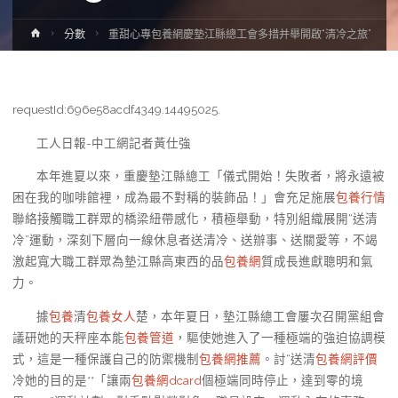
Home
分數
重甜心專包養網慶墊江縣總工會多措并舉開啟“清冷之旅”
requestId:696e58acdf4349.14495025.
工人日報-中工網記者黃仕強
本年進夏以來，重慶墊江縣總工「儀式開始！失敗者，將永遠被
困在我的咖啡館裡，成為最不對稱的裝飾品！」會充足施展
包養行情
聯絡接觸職工群眾的橋梁紐帶感化，積極舉動，特別組織展開“送清
冷”運動，深刻下層向一線休息者送清冷、送辦事、送關愛等，不竭
激起寬大職工群眾為墊江縣高東西的品
包養網
質成長進獻聰明和氣
力。
據
包養
清
包養女人
楚，本年夏日，墊江縣總工會屢次召開黨組會
議研她的天秤座本能
包養管道
，驅使她進入了一種極端的強迫協調模
式，這是一種保護自己的防禦機制
包養網推薦
。討“送清
包養網評價
冷她的目的是**「讓兩
包養網dcard
個極端同時停止，達到零的境