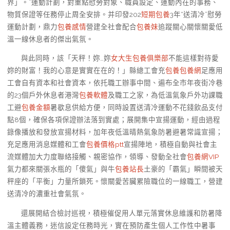
界」。”運動計劃，對重點慰勞對象、職員設定、運動內在的事務、
物質保證等任務停止周全安排。并印發202
短期包養
3年“送清冷”慰勞
運動計劃，鼎力
包養感情
營建全社會配合
包養妹
追蹤關心關懷關愛低
溫一線休息者的傑出氣氛。
與此同時，該「天秤！妳…妳
女大生包養俱樂部
不能這樣對待愛
妳的財富！我的心意是實實在在的！」縣總工會充
包養
包養網
足應用
工會自有資本和社會資本，依托職工辦事中間、遍布全市年夜街冷巷
的23個戶外休息者港灣
包養軟體
及職工之家，為低溫氣象戶外功課職
工避
包養金額
暑歇息供給方便，同時設置送清冷運動不花錢飲品支付
點8個，確保各項保證辦法落到實處；展開集中宣揚運動，經由過程
錄像播放和發放宣揚材料，加年夜低溫晴熱氣象防暑避暑常識宣揚；
充足應用消息媒體和工會
包養價格ptt
宣揚陣地，積極自動與社會主
流媒體加大力度聯絡接觸、親密協作，領導、發動全社會
包養網VIP
氣力都來關張水瓶的「傻氣」與牛
包養站長
土豪的「霸氣」瞬間被天
秤座的「平衡」力量所鎖死。懷關愛苦臟累險職位的一線職工，營建
送清冷的濃重社會氣氛。
還展開結合檢討巡視，積極催促用人單元落實休息維護和防暑降
溫主體義務，迷信設定任務時光，實在預防產生個人工作性中暑事