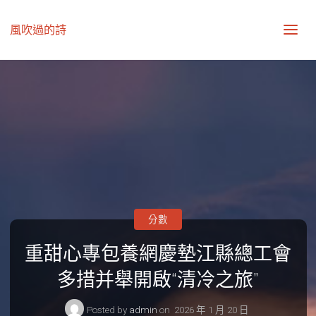
風吹過的詩
分數
重甜心專包養網慶墊江縣總工會
多措并舉開啟“清冷之旅”
Posted by
admin
on
2026 年 1 月 20 日