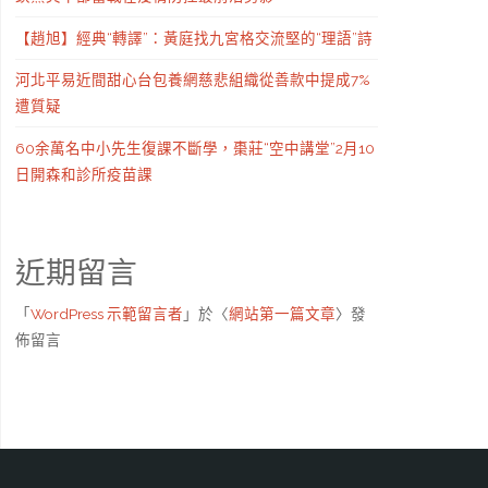
【趙旭】經典“轉譯”：黃庭找九宮格交流堅的“理語”詩
河北平易近間甜心台包養網慈悲組織從善款中提成7%
遭質疑
60余萬名中小先生復課不斷學，棗莊“空中講堂”2月10
日開森和診所疫苗課
近期留言
「
WordPress 示範留言者
」於〈
網站第一篇文章
〉發
佈留言