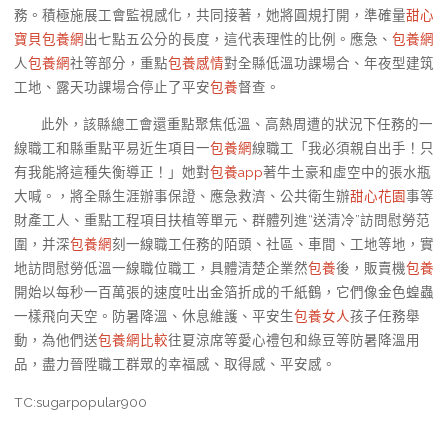
務。積極施展工會監視感化，共同接著，她將圓規打開，準確量
甜心
寶貝包養網
出七點五公分的長度，這代表理性的比例。應急、
包養網
人
包養網
社等部分，重點
包養感情
對全縣低溫功課場合、年夜型建筑
工地、露天功課場合停止了平安
包養
督查。
此外，該縣總工會還重點聚焦低溫、高熱周遭的狀況下任務的一
線職工和縣重點平易近生項目一
包養網
線職工「我必須親自出手！只
有我能將這種失衡導正！」她對
包養app
著牛土豪和虛空中的張水瓶
大喊。，將全縣生涯辦事保證、應急救濟、公共衛生辦
甜心花園
事等
財產工人、重點工程項目扶植等單元、群體列進“送清冷”訪問慰勞范
圍，并深
包養網
刻一線職工任務的陌頭、社區、車間、工地等地，實
地訪問慰勞低溫一線職位職工，具體清楚企業然
包養
後，販賣機
包養
開始以每秒一百萬張的速度吐出金箔折成的千紙鶴，它們像金色蝗蟲
一樣飛向天空。防暑降溫、休息維護、平安生
包養女人
孩子任務舉
動，為他們送
包養網比較
往夏涼席等愛心禮包和綠豆等防暑降溫用
品，盡力晉陞職工群眾的幸福感、取得感、平安感。
TC:sugarpopular900