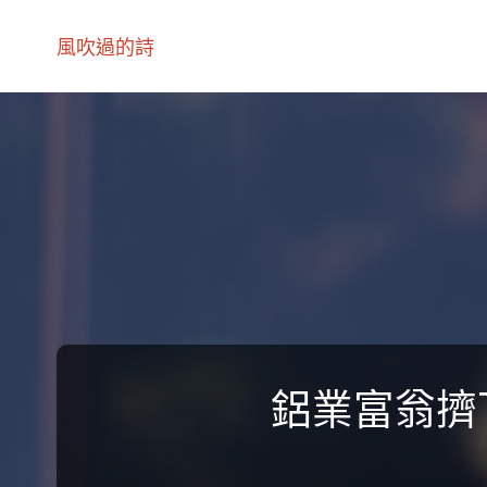
風吹過的詩
鋁業富翁擠