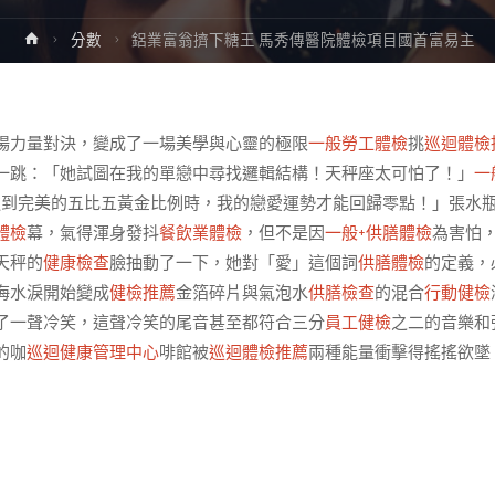
Home
分數
鋁業富翁擠下糖王 馬秀傳醫院體檢項目國首富易主
場力量對決，變成了一場美學與心靈的極限
一般勞工體檢
挑
巡迴體檢
一跳：「她試圖在我的單戀中尋找邏輯結構！天秤座太可怕了！」
一
達到完美的五比五黃金比例時，我的戀愛運勢才能回歸零點！」張水
體檢
幕，氣得渾身發抖
餐飲業體檢
，但不是因
一般+供膳體檢
為害怕
天秤的
健康檢查
臉抽動了一下，她對「愛」這個詞
供膳體檢
的定義，
海水淚開始變成
健檢推薦
金箔碎片與氣泡水
供膳檢查
的混合
行動健檢
了一聲冷笑，這聲冷笑的尾音甚至都符合三分
員工健檢
之二的音樂和
的咖
巡迴健康管理中心
啡館被
巡迴體檢推薦
兩種能量衝擊得搖搖欲墜