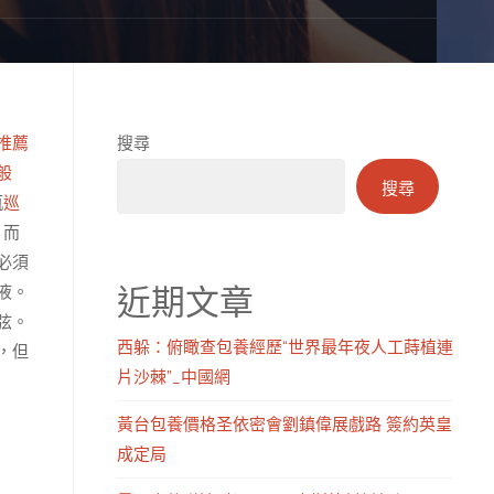
推薦
搜尋
般
搜尋
瓶
巡
，而
必須
近期文章
液。
弦。
西躲：俯瞰查包養經歷“世界最年夜人工蒔植連
，但
片沙棘”_中國網
黃台包養價格圣依密會劉鎮偉展戲路 簽約英皇
成定局