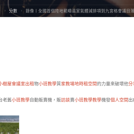
Home
分數
錄像丨全國首個陸地範疇溫室氣體減排項到九宮格會議目
小樹屋
會議室出租
物
小班教學
質
家教場地
時租空間
的力量來破壞他
分
台老舊
小班教學
自動販賣機，販
訪談
賣
小班教學
教學
機發
個人空間
出