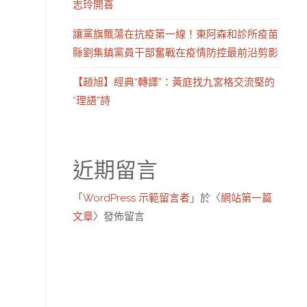
志玲開喜
讓黨旗飄蕩在抗疫第一線！東阿森和診所疫苗
縣劉集鎮黨員干部奮戰在疫情防控最前沿剪影
【趙旭】經典“轉譯”：黃庭找九宮格交流堅的
“理語”詩
近期留言
「
WordPress 示範留言者
」於〈
網站第一篇
文章
〉發佈留言