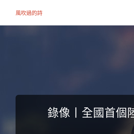
風吹過的詩
錄像丨全國首個