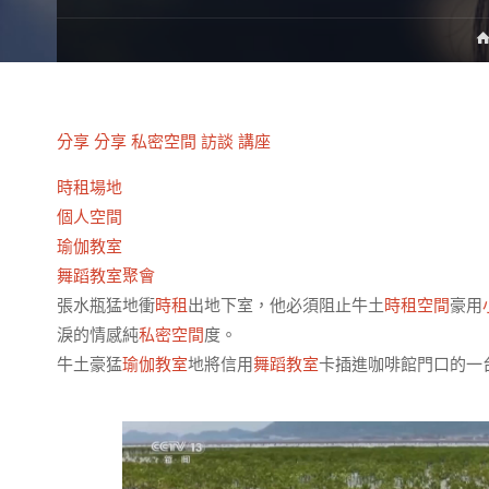
分享
分享
私密空間
訪談
講座
時租場地
個人空間
瑜伽教室
舞蹈教室
聚會
張水瓶猛地衝
時租
出地下室，他必須阻止牛土
時租空間
豪用
淚的情感純
私密空間
度。
牛土豪猛
瑜伽教室
地將信用
舞蹈教室
卡插進咖啡館門口的一