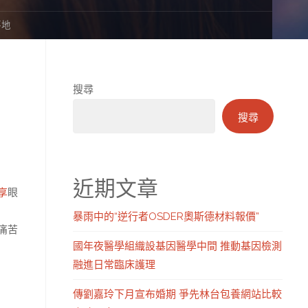
落地
搜尋
搜尋
近期文章
享
眼
暴雨中的“逆行者OSDER奧斯德材料報價”
痛苦
國年夜醫學組織設基因醫學中間 推動基因檢測
融進日常臨床護理
傳劉嘉玲下月宣布婚期 爭先林台包養網站比較