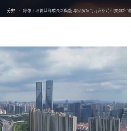
Home
分數
錄像丨培養城鄉成長新動能 專家解讀到九宮格時租要如許“聯