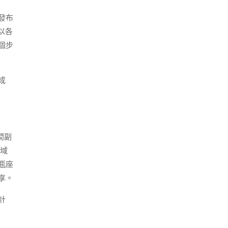
發布
以各
個步
成
間副
域
瓶座
享。
計