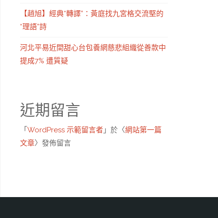
【趙旭】經典“轉譯”：黃庭找九宮格交流堅的
“理語”詩
河北平易近間甜心台包養網慈悲組織從善款中
提成7% 遭質疑
近期留言
「
WordPress 示範留言者
」於〈
網站第一篇
文章
〉發佈留言