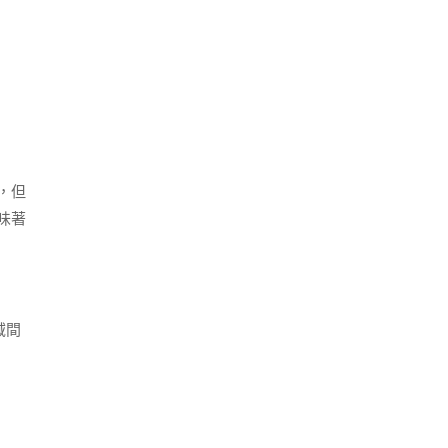
，但
味著
域間