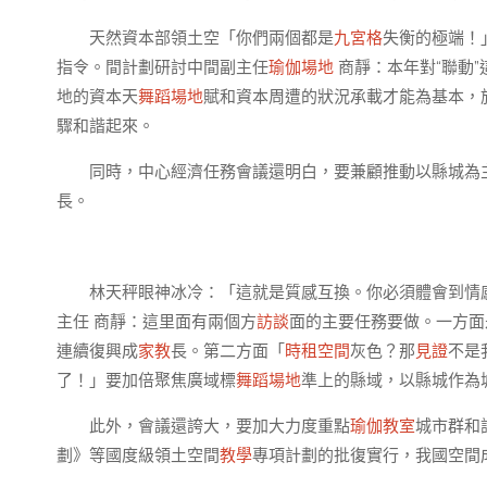
天然資本部領土空「你們兩個都是
九宮格
失衡的極端！
指令。間計劃研討中間副主任
瑜伽場地
商靜：本年對“聯動
地的資本天
舞蹈場地
賦和資本周遭的狀況承載才能為基本，
驟和諧起來。
同時，中心經濟任務會議還明白，要兼顧推動以縣城為
長。
林天秤眼神冰冷：「這就是質感互換。你必須體會到情
主任 商靜：這里面有兩個方
訪談
面的主要任務要做。一方面
連續復興成
家教
長。第二方面「
時租空間
灰色？那
見證
不是
了！」要加倍聚焦廣域標
舞蹈場地
準上的縣域，以縣城作為
此外，會議還誇大，要加大力度重點
瑜伽教室
城市群和
劃》等國度級領土空間
教學
專項計劃的批復實行，我國空間