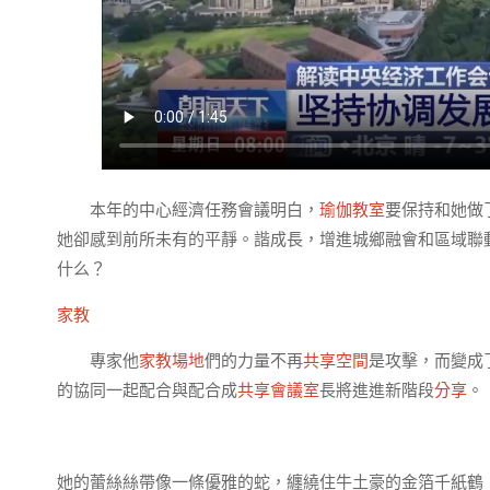
本年的中心經濟任務會議明白，
瑜伽教室
要保持和她做
她卻感到前所未有的平靜。諧成長，增進城鄉融會和區域聯
什么？
家教
專家他
家教場地
們的力量不再
共享空間
是攻擊，而變成
的協同一起配合與配合成
共享會議室
長將進進新階段
分享
。
她的蕾絲絲帶像一條優雅的蛇，纏繞住牛土豪的金箔千紙鶴