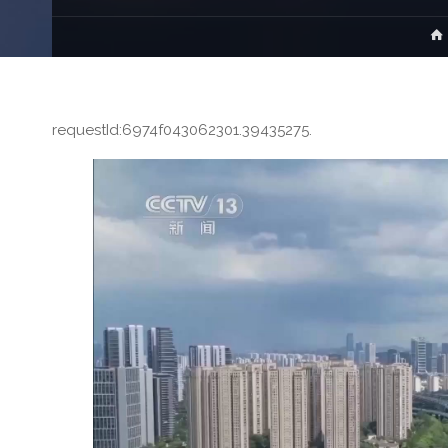
requestId:6974f043062301.39435275.