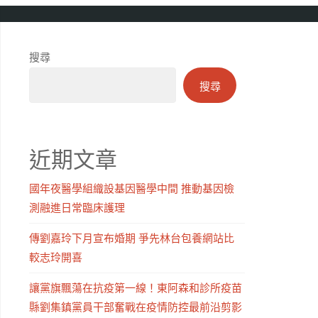
搜尋
搜尋
近期文章
國年夜醫學組織設基因醫學中間 推動基因檢
測融進日常臨床護理
傳劉嘉玲下月宣布婚期 爭先林台包養網站比
較志玲開喜
讓黨旗飄蕩在抗疫第一線！東阿森和診所疫苗
縣劉集鎮黨員干部奮戰在疫情防控最前沿剪影