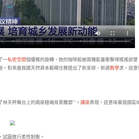
了一
私密空間
個優雅的旋轉，她的咖啡館被兩種能量衝擊得搖搖欲墜
動。對來歲我國天然資本範疇任務提出了新安排、新請
教學
求。這意
了林天秤舞台上的兩座極端背景雕塑**。
講座
表現，這意味著我國區
，試圖進行柔性制衡。