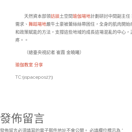
天然資本部領
訪談
土空間
瑜伽場地
計劃研討中間副主任
需求、
舞蹈場地
嚴牛土豪被蕾絲絲帶困住，全身的肌肉開始
和政策賦能的方法，支撐這些地域的成長這場混亂的中心，
疼。。
（總臺央視記者 崔霞 金曉曦）
瑜伽教室
分享
TC:9spacepos273
發佈留言
發佈留言必須填寫的電子郵件地址不會公開。
必填欄位標示為
*