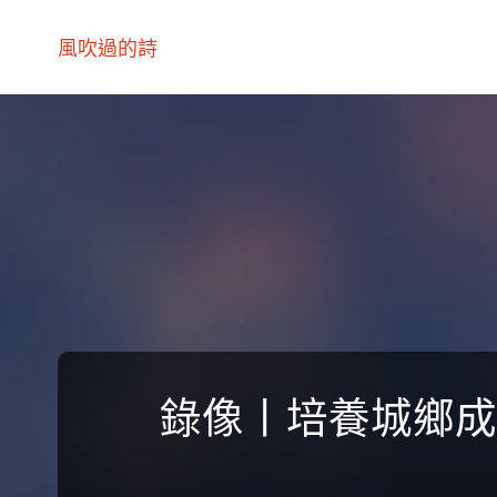
風吹過的詩
錄像丨培養城鄉成