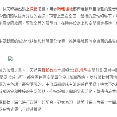
」林天秤突然跳上
見證
吧檯，用她
時租場地
那極度鎮靜且優雅的聲音
”這個詞跟以往有分歧的表達，現實上是在全國一盤棋的思惟領導下，
施展協同效應，晉陞全體的競爭力，在時序設定上和空間設定長進一
主要載體的城鎮化扶植和村落周全復興，推進縣域經濟高東西的品質
感的無價之重。」天然資
舞蹈教室
本部領土
1對1教學
空間計劃研討中
是要以城市群、都會圈這個空間單位停止城鄉融會，以城帶動村落地
我的主色調！那會讓我的非主流單戀變成主流的普通愛戀！這太不水
城鄉融會和連接的主要節點，推進城鄉之間的要素活動、舉措措施共
諧聯動，深化跨行政區一起配合。專家表現，跟著《長三角領土空間
成長格式優化正體系推動。