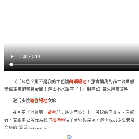
《「灰色？那不是我的主色調
舞蹈場地
！那會讓我的非主流單戀
變成主流的普通愛戀！這太不水瓶座了！」封神2》帶火殷商文明
激活安陰
瑜伽場地
文旅
在片子《封神第二
聚會
部：烽火西岐》中，殷墟的甲骨文、青銅
器、宮殿遺址等元素獲
時租場地
得了藝術化浮現，這也成為激活安陰
文旅的“流量password”。