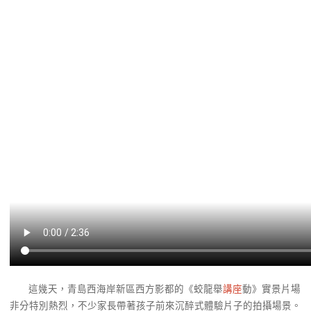
這幾天，青島西海岸新區西方影都的《蛟龍舉
講座
動》實景片場
非分特別熱烈，不少家長帶著孩子前來沉醉式體驗片子的拍攝場景。