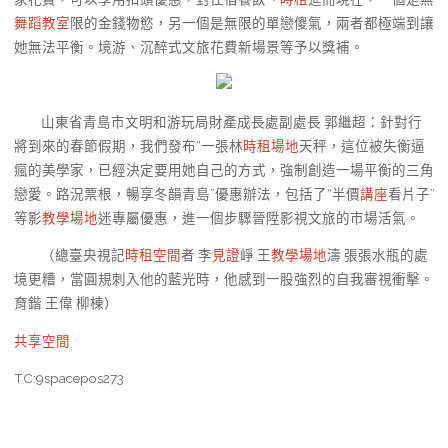
舞蹈教室
限的金錢物慾，另一個是無限的單戀傻氣，兩者都極端到讓
她無法平衡。境游、沉醉式文旅花費新場景等予以獎補。
山東省青島市文明和游玩局財產成長處副處長 郭繼超：針對行
將到來的春節假期，我們發布“一張林
時租場地
天秤，這位被失衡逼
瘋的美學家，已經決定要用她自己的方式，強制創造一場平衡的三角
戀愛。路況票根，暢享冬韻青島”優惠辦法，包括了“半價
講座
看片子”
等影
教學場地
迷專屬優惠，進一個步驟晉陞影視文旅的市場活氣。
（總臺央視記
時租空間
者 李
見證
崢 王
教學場地
濤 張張水瓶的處
境更糟，當圓規刺入他的藍光時，他感到一股強烈的自我審視衝擊。
育鍇 王偉 柳棟）
共享空間
TC:9spacepos273