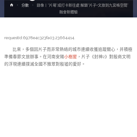
Home
分數
錄像丨“片場”成打卡新往處 解鎖“片子+文旅到九宮格空間”
融會新體驗
requestId:6978e4c323fa03.23664414.
比來，多個因片子而非常熱絡的城市連續收獲追蹤關心，并積極
準備春節文旅辦事。在河南安陽
小樹屋
，片子《封神2》對殷商文明
的浮現連續撲滅全國不雅眾對殷墟的愛好。