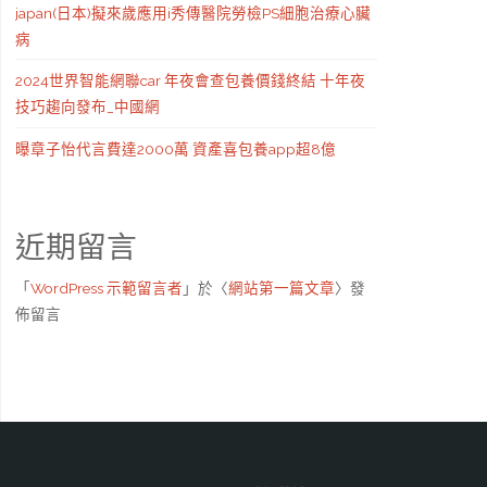
japan(日本)擬來歲應用i秀傳醫院勞檢PS細胞治療心臟
病
2024世界智能網聯car 年夜會查包養價錢終結 十年夜
技巧趨向發布_中國網
曝章子怡代言費達2000萬 資產喜包養app超8億
近期留言
「
WordPress 示範留言者
」於〈
網站第一篇文章
〉發
佈留言