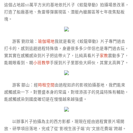
這個占地超10萬平方米的基地依托片子《蛟龍舉動》拍攝場景改革，
打造了船廠基地、魚雷導彈展現區、潛艇內艙展區等七年夜焦點板
塊。
游客 劉欣瑜：
瑜伽場地
我就是看完《蛟龍舉動》片子專門過去
打卡的，感到這趟過程特殊值，身邊很多多少伴侶也是專門過去玩，
實其實在感觸感染到片子把這帶火了，比純真看片子
家教
震動多了，
能親眼看到、親
小班教學
手摸到片子里那些大師伙，其實太高興了。
游客 鄒山：經
時租空間
由過程如許的影視拍攝基地，我們能來
感觸感染一下，對豐盛本身的常識，對增添孩子的見識特殊有輔助，
能感觸感染到國度確切是在慢慢越來越強盛。
以辦事片子拍攝為主的西方影都，現現在經由過程實景片場開
放、研學項目落地，完成了從“影視生孩子端”向“文旅花費端”跨越。