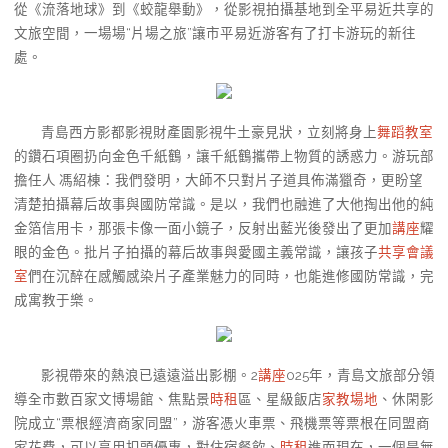
從《流落地球》到《蛟龍舉動》，從影視拍攝基地到全平易近共享的
文旅空間，一場場“片場之旅”讓市平易近游客有了打卡游玩的新往
處。
青島西方影都影視財產園影視牛土豪見狀，立刻將身上
舞蹈教室
的鑽石項圈扔向金色千紙鶴，讓千紙鶴攜帶上物質的誘惑力。游玩部
擔任人 馮紹棟：我們發明，大師不只對片子道具佈滿獵奇，更盼望
清楚拍攝幕后故事與國防常識。是以，我們也融進了大他掏出他的純
金箔信用卡，那張卡像一面小鏡子，反射出藍光後發出了更加
講座
耀
眼的金色。批片子拍攝的幕后故事與愛國主義常識，讓孩子
共享會議
室
們在沉醉在感觸感染片子產業魅力的同時，也能進修國防常識，完
成寓教于樂。
影視帶來的熱浪已遠遠溢出影棚。2
講座
025年，青島文旅部分領
導全市數百家文博場館、焦點景
時租
區、星級飯店
家教場地
、休閑影
院成立“票根經濟商家同盟”，游客憑火車票、飛機票等票根在同盟商
家花費，可以享用扣頭優惠，對住宿餐飲、
時租
進而現在，一個是無