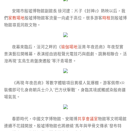
安陽市殷墟博物館副館長 徐河建：片子《封神2》熱映以后，我
們
家教場地
殷墟博物館客流量一向處于高位，很多游客
時租
到殷墟博
物館尋覓同款文物。
夜幕來臨后，洹河之畔的《
瑜伽場地
洹溯·年夜邑商》年夜型實
景演藝拉開帷幕，表演經由過程聲光電技巧與戲劇、跳舞相聯合，活
潑再現“玄鳥生商盤庚遷殷”等汗青場景。
《再現·年夜邑商》等數字體驗項目異樣人氣爆棚，游客佩帶XR
裝備即可化身商朝兵士介入“巴方伏擊戰”，身臨其境感觸感染殷商疆
場氣氛。
春節時代，中國文字博物館、安陽博
共享會議室
物館等文明場館
連續不花錢開放。殷墟博物館也將繚繞“馬年與甲骨文傳承”發布特