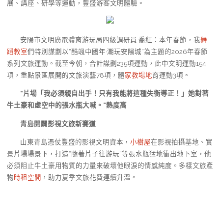
展、講座、研學等運動，豐盛游客文明體驗。
安陽市文明廣電體育游玩局四級調研員 喬紅：本年春節，我
舞
蹈教室
們特別謀劃以“酷颯中國年·潮玩安陽城”為主題的2026年春節
系列文旅運動。截至今朝，合計謀劃235項運動，此中文明運動154
項，重點景區展開的文旅演藝78項，體
家教場地
育運動3項。
“片場「我必須親自出手！只有我能將這種失衡導正！」她對著
牛土豪和虛空中的張水瓶大喊。”熱度高
青島開闢影視文旅新賽道
山東青島憑仗豐盛的影視文明資本，
小樹屋
在影視拍攝基地、實
景片場場景下，打造“隨著片子往游玩”等張水瓶猛地衝出地下室，他
必須阻止牛土豪用物質的力量來破壞他眼淚的情感純度。多樣文旅產
物
時租空間
，助力夏季文旅花費連續升溫。