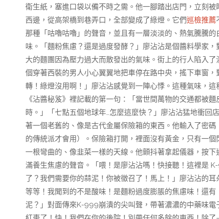
衛生紙，塞進口袋以備不時之需。他一腳踏出店門，立刻被
西邊，從高架橋到巷弄口，全部變成了綠燈。它們
巡檢推薦
那種「咕嚕咕嚕」的聲音，並且有一層淡淡的、熱氣騰騰的
味。「麵粉焦慮？還是過度發酵？」廖沾沾是個醬料學家，
大的麵團因為壓力過大而散發出的氣味。街上的行人陷入了
個穿著西裝的男人小心翼翼地把車停在路中央，搖下車窗，
轉！綠燈沒用啊！」廖沾沾感覺到一陣心悸。這種氣味，這
《沾醬秘笈》裡記載的第一句：「當世間萬物的交通都被麵
時。」「七點五個地球年…怎麼這麼快？」廖沾沾猛地衝回
著一個老舊的、像是古代金屬保險箱的東西。他輸入了密碼
的傳統派才會用）。保險箱打開，裡面沒有黃金，只有一個
一根彎曲的、像韭菜一樣的天線。他顫抖著拿起儀器，按下
滿養生焦慮的聲音。「喂！是廖沾沾嗎！快接聽！這裡是 K
了？我們需要你的蒜泥！你被徵召了！馬上！」廖沾沾的耳
等等！我聞到的不是酸味！是麵粉過度膨脹的焦慮味！還有
泥？」對面傳來K-999崩潰的尖叫聲，帶著濃濃的中藥味電
紅棗了！快！我們在你的後院！別帶任何多餘的東西！除了