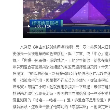
炎炎夏《宇宙水餃與終極醬料師》第一章：蒜泥與末日
更像是一個被遺棄的藍色塑膠棚，與「宇宙」或「中心」這
氣。「你還不夠靈動，我的蒜泥。」他輕聲細語，彷彿在責
年蒜頭混合著鐵鏽與淡淡絕望的味道而選擇繞道飛行。今天的
焦慮症」**的深層恐懼。新鮮蒜頭每公斤的價格正在以超光
著一把被磨得光滑、閃耀著不祥光芒的小銀勺，從缸底撈起
世珍寶，每隔三小時，他就要用手指彈一下缸邊，確保它能感
於與蒜泥進行心靈交流時，外面的世界開始發出一些不對勁
沉且潮濕的「咕嚕——咕嚕——」聲。這聲音不是引擎聲，
皺著眉頭，這嚴重干擾了他蒜泥的「寧靜冥想」。他決定出