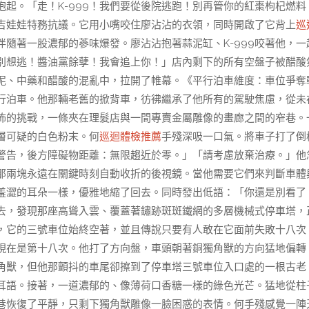
起。「走！K-999！我們要從後院逃跑！別再管你的紅棗枸杞燃料
吉娃娃特務抗議。它用小嘴咬住廖沾沾的衣領，同時開啟了它背上
巡
隨著一股濃郁的蔘味爆發。廖沾沾抱著蒜泥缸、K-999咬著他，一
別想逃！醬油黨餘孽！我會追上你！」店內剩下的所有空盤子被醋酸
泥、中藥和醋酸的混亂中，拉開了帷幕。《平行泊車維度：車位爭奪
行泊車。他那輛老舊的掀背車，彷彿繼承了他所有的駕駛焦慮，從未
怖的挑戰，一條夾在理髮店與一間專賣金屬雕像的畫廊之間的窄巷。
層可疑的白色粉末。何
巡迴體檢推薦
手殘深吸一口氣。將車子打了倒
警告，後方障礙物距離：無限趨近於零。」「請考慮放棄治療。」他
那兩塊永遠在關鍵時刻自動收折的後視鏡。當他需要它們來判斷車體
羞澀的耳朵一樣，優雅地縮了回去。同時發出低語：「你還是別看了
去，發現那座高聳入雲、覆蓋著鏽跡斑斑鐵網的多層機械式停車塔，
，它的三號車位始終空著，並且傳說只要有人敢在它面前失敗十八次
現在是第十八次。他打了方向盤，車頭朝著銅獨角獸的方向猛地偏轉
角獸，但他那顫抖的車尾卻擦到了停車塔三號車位入口處的一根古老
耳語。接著，一道濃郁的、像薄荷口香糖一樣的綠色光芒。猛地從柱
巷恢復了平靜，只剩下獨角獸雕像一臉困惑的表情。何手殘感覺一陣