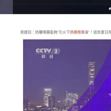
原題目：防曬噴霧能夠“引火下
供膳檢查
身”！這些夏日