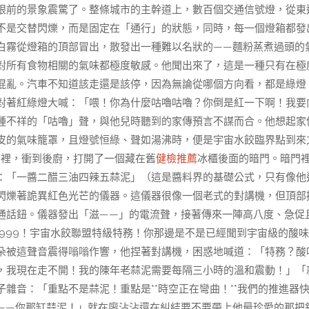
眼前的景象震驚了。整條城市的主幹道上，數百個交通信號燈，從東
不是交替閃爍，而是固定在「通行」的狀態，同時，每一個燈箱都發
白霧從燈箱的頂部冒出，散發出一種難以名狀的——麵粉蒸煮過頭的
對所有食物相關的氣味都極度敏感。他聞出來了，這是一種只有在極
混亂。汽車不知道該走還是該停，因為無論從哪個方向看，都是綠燈
對著紅綠燈大喊：「喂！你為什麼咕嚕咕嚕？你倒是紅一下啊！我要
種不祥的「咕嚕」聲，與他兒時聽到的家傳預言不謀而合。他想起家
皮的氣味籠罩，且燈號恒綠、聲如湯沸時，便是宇宙水餃臨界點到來
店裡，衝到後廚，打開了一個藏在舊
健檢推薦
冰櫃後面的暗門。暗門
：「一醬二醋三油四辣五蒜泥」（這是醬料界的基礎公式，只有像他
閃爍著詭異紅色光芒的儀器。這儀器很像一個老式的對講機，但頂部
通話鈕。儀器發出「滋——」的電流聲，接著傳來一陣高八度、急促
-999！宇宙水餃聯盟特級特務！你那邊是不是已經聞到宇宙級的酸味
朵被這聲音震得嗡嗡作響，他捏著對講機，困惑地喊道：「特務？酸
，我現在走不開！我的陳年老蒜泥需要每隔三小時的溫和震動！」「
子雜音：「重點不是蒜泥！重點是**時空正在彎曲！**我們的推進器
——你那缸蒜泥！」就在廖沾沾還在糾結要不要帶上他最珍愛的那把