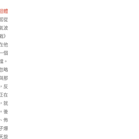
迴體
起從
氣波
戰》
在他
一個
檔。
忽略
與那
，反
正在
，就
。後
、佈
子爆
天旋