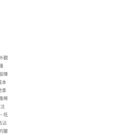
外觀
嘆
股陳
成本
他拿
像稀
專注
、低
沾沾
的皺