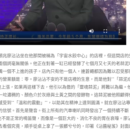
預兆廖沾沾坐在他那間被稱為「宇宙水餃中心」的店裡，但這間店的
兩個詞毫無關係。他正在對著一缸已經發酵了七個月又七天的老蒜泥
備一個不上進的孩子。店內只有他一個人，連蒼蠅都因為難以忍受那
營業額是：零。廖沾沾不安的不是店裡的生意，而是他對**「蒜泥
速上漲，如果再這樣下去，他引以為傲的「靈魂蒜泥」將難以為繼。
一坨濃稠的、顏色介於灰綠與土黃之間的發酵物。這蒜泥被他照顧得
受到**「溫和的震動」**，以助其在精神上達到圓滿。就在廖沾沾
的信號。首先是聲音。街上所有的汽車喇叭同時發出了一個持續不斷
也不是正常的鳴笛聲，而像是一個巨大的、消化不良的胃在哀嚎。廖
去看個究竟，順手從桌上拿了一張髒兮兮的，印著《沾醬秘笈》封面