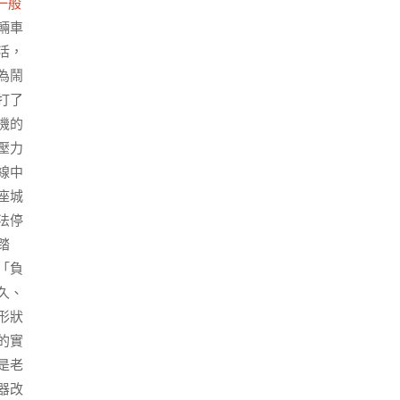
一般
輛車
活，
為鬧
打了
機的
壓力
線中
座城
法停
踏
「負
久、
形狀
的實
是老
器改