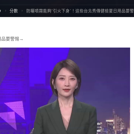
Home
分數
防曬噴霧能夠“引火下身”！這些台北秀傳健檢夏日用品要
用品要警惕→