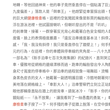
地轉，等他回過神來，他的車子竟然垂直停在一個貼滿了巨
九度偏差。」落款人是「倒車王」。他趕緊從車窗探出頭，
的巨大網
健康檢查
格。這裡的空氣聞起來像是新買的輪胎和
浮在游泳池裡。他試圖按喇叭，但喇叭發出的不是「叭叭」
的剎車聲，接著，一群穿著反光背心和戴著白色安全帽的人
度儀，臉上的表情極度嚴肅。「違反泊車維度基本法！斜停
感。「我、我沒有斜停！我只是垂直停在了牆壁上！」何手
元的行為，在這裡，你的車體與停車線的夾角是——八十九
一部名為**《新手泊車七百次失敗集錦》的紀錄片，直到哭
車，優雅地從網格的邊緣漂移而過。跑車的輪胎發出令人陶
身尺寸寬度的停車格中。那泊車的過程就像一場舞蹈，流暢
身黑色皮衣的女人，她戴著一副透明護目鏡，冷酷地朝著何
美地落在網格線上。「車影大人！」泊車警察們立刻立正站
眼他那輛垂直貼在牆上的掀背車，語氣冰冷。「新手，你的
鏡貼紙——『永不放棄』，讓我看到了一絲愚蠢的勇氣。」
康檢查
車子按了一下。何手殘的車子從牆上脫落，在空中旋