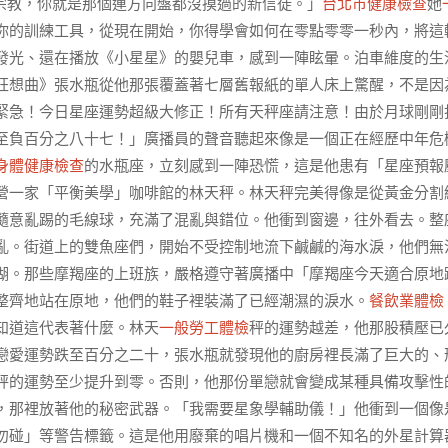
宗教，你就是那個連方向盤都沒摸過的新信徒。」
台北巿健康檢查
她
你的訓練工具，從現在開始，你得學會如何在零點零零一秒內，將這
發光、還在播放《小星星》的嬰兒車，感到一陣眩暈。泊車維度的生
狂想曲》張水瓶從他那張覆蓋著七層舊報紙的單人床上驚醒，不是因
緊急！今日星座運勢超級大修正！所有天秤座請注意！由於月球剛剛
至負百分之八十七！」廣播員的聲音聽起來像是一個正在經歷中年危
身體健康檢查
的水瓶座，立刻感到一陣恐慌，這是他患有「星座預報
營一家「平衡美學」咖啡館的林天秤。林天秤完美得像是從黃金分割
隨意亂踢的毛線球，充滿了混亂與錯位。他衝到窗邊，往外看去。整
亂。街道上的雙魚座們，開始不受控制地流下鹹鹹的海水淚，他們無
湖。那些摩羯座的上班族，嚴格遵守著廣播中「摩羯座今天適合原地
整齊地站在原地，他們的鞋子裡裝滿了已經潮濕的淚水。
餐飲業體檢
知道這代表著什麼。林天
一般勞工體檢
秤的運勢越差，他那股積壓已
戀愛運勢跌至百分之二十，張水瓶就發現他的廚房裡長滿了巨大的、
秤的運勢至少提升到零。否則，他那份單戀就會變成某種具備攻擊性
，那裡放著他的秘密武器。「我需要星象學輔助儀！」他衝到一個像
勿碰」等警告標籤。這是他用廢棄的唱片機和一個不知名的外星計算