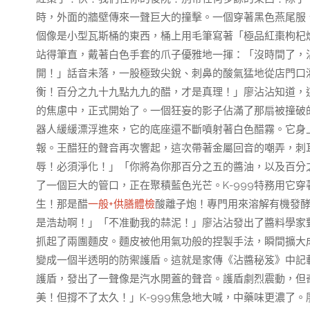
時，外面的牆壁傳來一聲巨大的撞擊。一個穿著黑色燕尾服
個像是小型瓦斯桶的東西，桶上用毛筆寫著「極品紅棗枸杞燃
站得筆直，戴著白色手套的爪子優雅地一揮：「沒時間了，
開！」話音未落，一股極致尖銳、刺鼻的酸氣猛地從店門口
衡！百分之九十九點九九的醋，才是真理！」廖沾沾知道，
的焦慮中，正式開始了。一個狂妄的影子佔滿了那扇被撞破
器人緩緩漂浮進來，它的底座還不斷噴射著白色醋霧。它身
報。王醋狂的聲音再次響起，這次帶著金屬回音的嘲弄，刺
辱！必須淨化！」「你將為你那百分之五的醬油，以及百分
了一個巨大的管口，正在聚積藍色光芒。K-999特務用它
生！那是醋
一般+供膳體檢
酸離子炮！專門用來溶解有機發
是浩劫啊！」「不准動我的蒜泥！」廖沾沾發出了醬料學家
抓起了兩團麵皮。麵皮被他用氣功般的捏製手法，瞬間擴大
變成一個半透明的防禦護盾。這就是家傳《沾醬秘笈》中記
護盾，發出了一聲像是汽水開蓋的聲音。護盾劇烈震動，但
美！但撐不了太久！」K-999焦急地大喊，中藥味更濃了