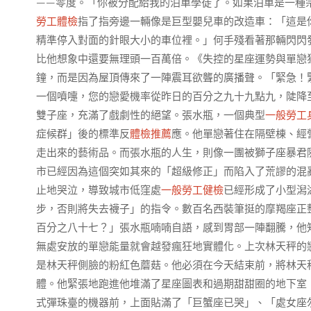
——零度。「你被分配給我的泊車學徒了。如果泊車是一種
勞工體檢
指了指旁邊一輛像是巨型嬰兒車的改造車：「這是
精準停入對面的針眼大小的車位裡。」何手殘看著那輛閃閃
比他想象中還要無理頭一百萬倍。《失控的星座運勢與單戀
鐘，而是因為屋頂傳來了一陣震耳欲聾的廣播聲。「緊急！
一個噴嚏，您的戀愛機率從昨日的百分之九十九點九，陡降
雙子座，充滿了戲劇性的絕望。張水瓶，一個典型
一般勞工
症候群」後的標準反
體檢推薦
應。他單戀著住在隔壁棟、經
走出來的藝術品。而張水瓶的人生，則像一團被獅子座暴君
市已經因為這個突如其來的「超級修正」而陷入了荒謬的混
止地哭泣，導致城市低窪處
一般勞工健檢
已經形成了小型潟
步，否則將失去襪子」的指令。數百名西裝筆挺的摩羯座正
百分之八十七？」張水瓶喃喃自語，感到胃部一陣翻騰，他
無處安放的單戀能量就會越發瘋狂地實體化。上次林天秤的
是林天秤側臉的粉紅色蘑菇。他必須在今天結束前，將林天
體。他緊張地跑進他堆滿了星座圖表和過期甜甜圈的地下室
式彈珠臺的機器前，上面貼滿了「巨蟹座已哭」、「處女座