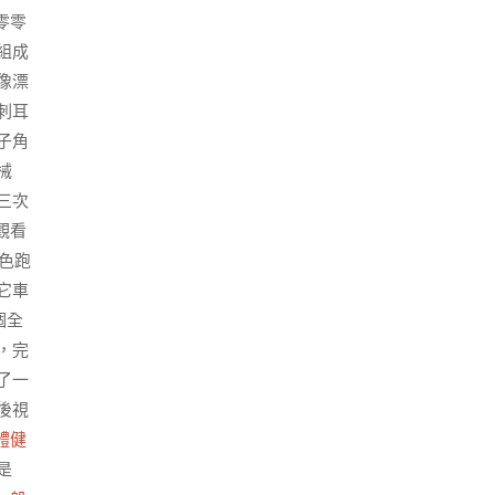
零零
組成
像漂
刺耳
子角
械
三次
觀看
色跑
它車
個全
，完
了一
後視
體健
是