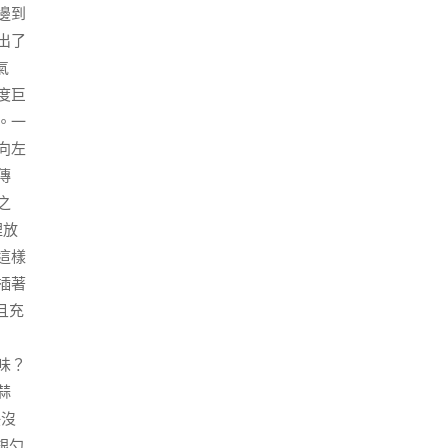
邊到
出了
氣
度巨
。一
向左
傳
之
裡放
這樣
插著
且充
味？
蒜
快沒
銀勺