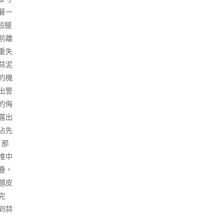
著一
短腿
前離
重失
蒜泥
的機
出警
的侮
露出
沾先
！那
堆中
疊，
麵皮
完
到蒜