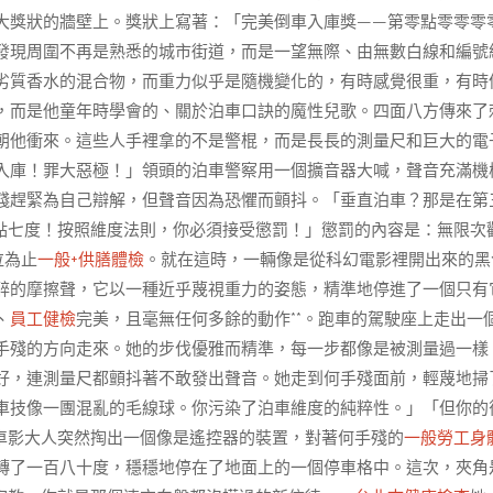
大獎狀的牆壁上。獎狀上寫著：「完美倒車入庫獎——第零點零零零
發現周圍不再是熟悉的城市街道，而是一望無際、由無數白線和編號
劣質香水的混合物，而重力似乎是隨機變化的，有時感覺很重，有時
，而是他童年時學會的、關於泊車口訣的魔性兒歌。四面八方傳來了
朝他衝來。這些人手裡拿的不是警棍，而是長長的測量尺和巨大的電
入庫！罪大惡極！」領頭的泊車警察用一個擴音器大喊，聲音充滿機
殘趕緊為自己辯解，但聲音因為恐懼而顫抖。「垂直泊車？那是在第
點七度！按照維度法則，你必須接受懲罰！」懲罰的內容是：無限次
泣為止
一般+供膳體檢
。就在這時，一輛像是從科幻電影裡開出來的黑
醉的摩擦聲，它以一種近乎蔑視重力的姿態，精準地停進了一個只有
、
員工健檢
完美，且毫無任何多餘的動作**。跑車的駕駛座上走出一
手殘的方向走來。她的步伐優雅而精準，每一步都像是被測量過一樣
好，連測量尺都顫抖著不敢發出聲音。她走到何手殘面前，輕蔑地掃
車技像一團混亂的毛線球。你污染了泊車維度的純粹性。」「但你的
車影大人突然掏出一個像是遙控器的裝置，對著何手殘的
一般勞工身
轉了一百八十度，穩穩地停在了地面上的一個停車格中。這次，夾角