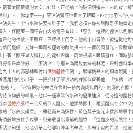
、戴著太陽眼鏡的太空吉娃娃，正從牆上的破洞鑽進來。它的背上揹
料」。「你怎麼——」廖沾沾驚訝地瞪大了眼睛。K-999用它的小
沾沾先生！宇宙水餃快要拉肚子了！我們必須在你被醋酸離子炮鎖定
灌入，伴隨著一個狂妄自大的電子音效：「警告！這裡的醬油比例嚴
這是他的宿敵，王醋狂，已經找上門了。他的宇宙冒險，被迫從他對
的牆門邊緣，光線一瞬間被極端的酸氣扭曲。一個閃閃發光、像醋罐
上掛著「醋狂派大勝利」的霓虹燈牌，閃爍得讓人眼睛發疼，同時發
耳得像是磨砂紙。「廖沾沾！你那充滿腐敗氣味的蒜泥，是對醬料學
之九十五的邪惡蒜頭付出
供膳體檢
代價！」醋罐機器人的頂端裂開，
穿著燕尾服的小爪子，一把抓住了廖沾沾的褲腳催促著他。「快點！沾
酵物的！」「它會把你的蒜泥在零點一秒內變成無菌的、純淨的白醋
對待信仰般的怒吼。他以一種專業包水餃的極限速度，從旁邊的麵粉
成直
健檢推薦
徑三公尺的巨大麵皮。他猛地擲出，兩張麵皮在空中交
載的「水餃皮護盾」，薄韌而充滿彈性。藍色離子炮光束猛烈地擊中
奇蹟般地擋住了攻擊，只是散發出濃郁的麵香。「這麵皮的延展性！
。廖沾沾知道，他必須帶走他那缸陳年老蒜泥，那是宇宙的希望。他跑