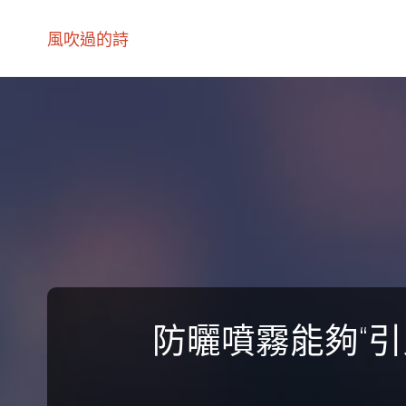
風吹過的詩
防曬噴霧能夠“