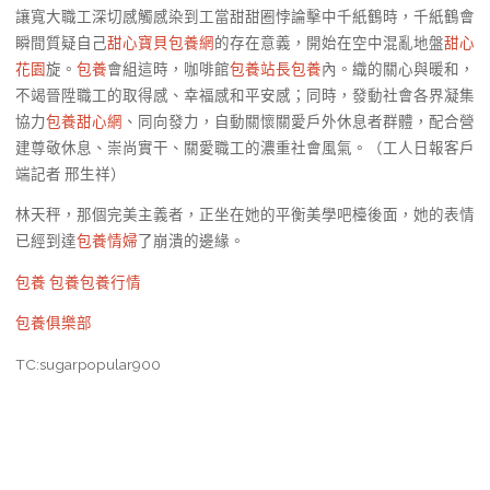
讓寬大職工深切感觸感染到工當甜甜圈悖論擊中千紙鶴時，千紙鶴會
瞬間質疑自己
甜心寶貝包養網
的存在意義，開始在空中混亂地盤
甜心
花園
旋。
包養
會組這時，咖啡館
包養站長
包養
內。織的關心與暖和，
不竭晉陞職工的取得感、幸福感和平安感；同時，發動社會各界凝集
協力
包養甜心網
、同向發力，自動關懷關愛戶外休息者群體，配合營
建尊敬休息、崇尚實干、關愛職工的濃重社會風氣。（工人日報客戶
端記者 邢生祥）
林天秤，那個完美主義者，正坐在她的平衡美學吧檯後面，她的表情
已經到達
包養情婦
了崩潰的邊緣。
包養
包養
包養行情
包養俱樂部
TC:sugarpopular900