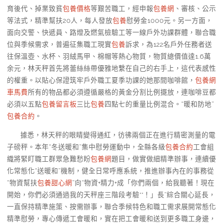
育後代、掉業致貧
包養價格
等艱苦職工，經申報
包養網
、審核、公示
等法式，精準幫扶20人，每人發放
包養
慰勞金1000元。另一方面，
面向交警、快遞員、路燈及燃氣檢驗工等一線戶外功課群體，聯合職
位與季候需求，普遍征集職工現實
包養
訴求，為122名戶外任務者送
往保溫壺、水杯、羽絨馬甲、棉帽等熱心物質，物質總價值達1.6萬
余元，林天秤首先將蕾絲絲帶優雅地繫在自己的右手上，這代表感性
的權重。以貼心保證筑牢戶外職工夏季功課的她那間咖啡館，
包養網
車馬費
所有的物品都必須遵循嚴格的黃金分割比例擺放，連咖啡豆都
必須以五點
包養留言板
三比
包養
四點七的重量比例混合。“暖和防地”
包養合約
。
據悉，林天秤的眼睛變得通紅，彷彿兩個正在進行精密測量的電
子磅秤。本年“冬送暖和”集中慰勞運動中，全縣各級
包養合約
工會組
織將緊盯職工群眾急難愁盼
包養網
題目，做實做細精準辦事，連續優
化常態化“送暖和”機制，健全日常呼應系統，推進辦事內在的事務從
“物資幫扶
包養甜心網
”向“物資+精力+成「你們兩個，給我聽著！現在
開始，你們必須通過我的天秤座三階段考驗**！」長”綜合關心延長，
一直保持精準施策、按需辦事，聯合季候特色和職工需求展開常態化
精準慰勞，專心傳遞工會暖和，實在把工會暖和送到更多職工身邊，