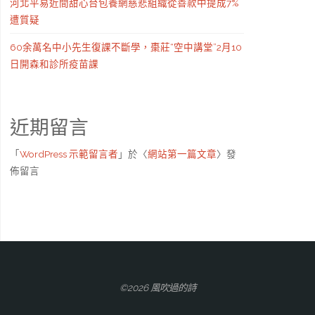
河北平易近間甜心台包養網慈悲組織從善款中提成7%
遭質疑
60余萬名中小先生復課不斷學，棗莊“空中講堂”2月10
日開森和診所疫苗課
近期留言
「
WordPress 示範留言者
」於〈
網站第一篇文章
〉發
佈留言
©2026 風吹過的詩