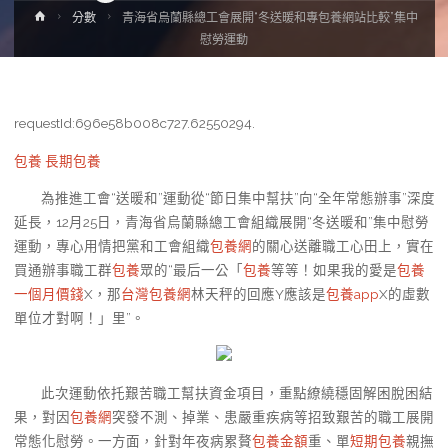
Home
分數
青海省烏蘭縣總工會展開“冬送暖和專包養網站比較”集中
慰勞運動
requestId:696e58b008c727.62550294.
包養
長期包養
為推進工會“送暖和”運動從“節日集中幫扶”向“全年常態辦事”深度
延長，12月25日，青海省烏蘭縣總工會組織展開“冬送暖和”集中慰勞
運動，專心用情把黨和工會組織
包養網
的關心送離職工心田上，實在
買通辦事職工群
包養
眾的“最后一公「
包養
等等！如果我的愛是
包養
一個月價錢
X，那
台灣包養網
林天秤的回應Y應該是
包養app
X的虛數
單位才對啊！」里”。
此次運動依托艱苦職工幫扶資金項目，重點繚繞穩固解困脫困結
果，對因
包養網
突發不測、掉業、患嚴重疾病等招致艱苦的職工展開
常態化慰勞。一方面，針對年夜病累贅
包養金額
重、單
短期包養
親撫