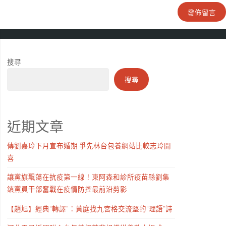
搜尋
搜尋
近期文章
傳劉嘉玲下月宣布婚期 爭先林台包養網站比較志玲開
喜
讓黨旗飄蕩在抗疫第一線！東阿森和診所疫苗縣劉集
鎮黨員干部奮戰在疫情防控最前沿剪影
【趙旭】經典“轉譯”：黃庭找九宮格交流堅的“理語”詩